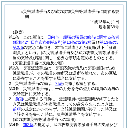
○災害派遣手当及び武力攻撃災害等派遣手当に関する規
則
平成18年4月1日
規則第69号
(趣旨)
第1条
この規則は、
日向市一般職の職員の給与に関する条例
(昭和42年日向市条例第5号)
第13条の2第2項
及び
第13条の3
第2項
の規定に基づき、本市に派遣された職員
(以下「派遣
職員」という。)
の災害派遣手当及び武力攻撃災害等派遣手
当の支給及び額に関し、必要な事項を定めるものとする。
(災害派遣手当の支給及び額)
第2条
災害派遣手当は、災害応急対策又は災害復旧のため、
派遣職員が、その職員の住所又は居所を離れて、市の区域
に滞在することを要する場合に支給する。
2
災害派遣手当の額は、
別表
に掲げる額とする。
第3条
災害派遣手当は、一の月分をその翌月の職員の給与の
支給定日に支給する。
2
前項
に規定する日前に、派遣職員の派遣期間が終了したと
き又は派遣職員が本市職員としての身分を失ったときは、
前項
の規定にかかわらず、当該派遣期間が終了した時又は
当該身分を失った時に、災害派遣手当を支給する。
(武力攻撃災害等派遣手当への準用)
第4条
前2条
の規定は、武力攻撃災害等派遣手当の支給及び