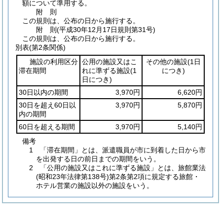
額について準用する。
附
則
この規則は、公布の日から施行する。
附
則
(平成30年12月17日
規則第31号)
この規則は、公布の日から施行する。
別表
(第2条関係)
施設の利用区分
公用の施設又はこ
その他の施設
(1日
滞在期間
れに準ずる施設
(1
につき)
日につき)
30日以内の期間
3,970円
6,620円
30日を超え60日以
3,970円
5,870円
内の期間
60日を超える期間
3,970円
5,140円
備考
1 「滞在期間」とは、派遣職員が市に到着した日から市
を出発する日の前日までの期間をいう。
2 「公用の施設又はこれに準ずる施設」とは、旅館業法
(昭和23年法律第138号)第2条第2項に規定する旅館・
ホテル営業の施設以外の施設をいう。