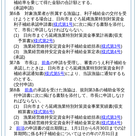
補給率を乗じて得た金額の合計額とする。
(承認申請)
第6条
対象漁業者が所属する漁協は、利子補給金の交付を受
けようとする場合は、日向市まぐろ延縄漁業特別対策資金
利子補給承認申請書
(
様式第1号
)
に次に掲げる書類を添付し
て、市長に申請しなければならない。
(1)
日向市まぐろ延縄漁業特別対策資金事業計画書
(収支
予算書)
(
様式第2号
)
(2)
漁業経営維持安定資金利子補給金総括表
(
様式第3号
)
(3)
漁業経営維持安定資金利子補給金算定表
(
様式第4号
)
(承認)
第7条
市長は、
前条
の申請を受理し、審査のうえ利子補給を
承認したときは、日向市まぐろ延縄漁業特別対策資金利子
補給承認通知書
(
様式第5号
)
により、当該漁協に通知するも
のとする。
(交付申請)
第8条
前条
の承認を受けた漁協は、規則第3条の補助金等交
付申請書に次に掲げる書類を添付して、市長に申請しなけ
ればならない。
(1)
日向市まぐろ延縄漁業特別対策資金事業実績書
(収支
精算書)
(
様式第6号
)
(2)
漁業経営維持安定資金利子補給金総括表
(
様式第3号
)
(3)
漁業経営維持安定資金利子補給金算定表
(
様式第4号
)
2
前項
の申請書の提出期限は、1月1日から6月30日までの計
算期間に係る利子補給金についてはその年の7月31日ま