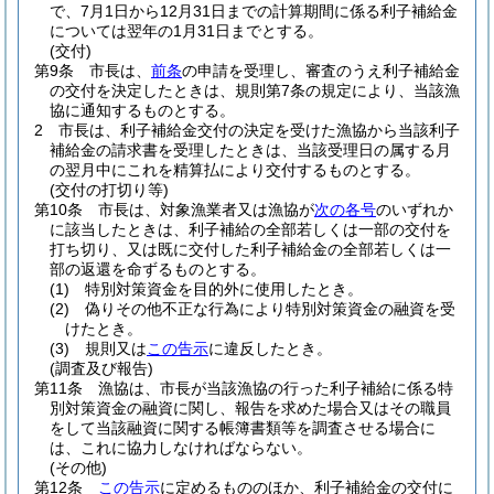
で、7月1日から12月31日までの計算期間に係る利子補給金
については翌年の1月31日までとする。
(交付)
第9条
市長は、
前条
の申請を受理し、審査のうえ利子補給金
の交付を決定したときは、規則第7条の規定により、当該漁
協に通知するものとする。
2
市長は、利子補給金交付の決定を受けた漁協から当該利子
補給金の請求書を受理したときは、当該受理日の属する月
の翌月中にこれを精算払により交付するものとする。
(交付の打切り等)
第10条
市長は、対象漁業者又は漁協が
次の各号
のいずれか
に該当したときは、利子補給の全部若しくは一部の交付を
打ち切り、又は既に交付した利子補給金の全部若しくは一
部の返還を命ずるものとする。
(1)
特別対策資金を目的外に使用したとき。
(2)
偽りその他不正な行為により特別対策資金の融資を受
けたとき。
(3)
規則又は
この告示
に違反したとき。
(調査及び報告)
第11条
漁協は、市長が当該漁協の行った利子補給に係る特
別対策資金の融資に関し、報告を求めた場合又はその職員
をして当該融資に関する帳簿書類等を調査させる場合に
は、これに協力しなければならない。
(その他)
第12条
この告示
に定めるもののほか、利子補給金の交付に