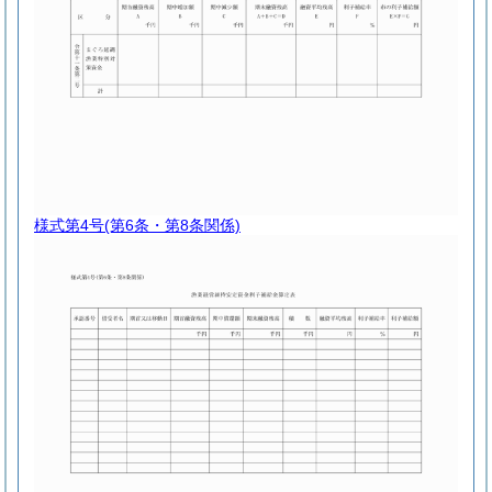
様式第4号
(第6条・第8条関係)