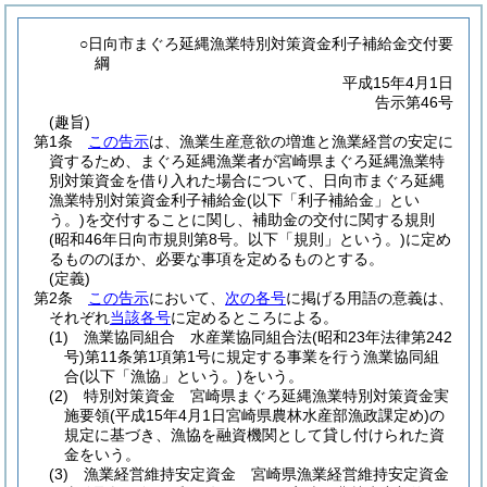
○日向市まぐろ延縄漁業特別対策資金利子補給金交付要
綱
平成15年4月1日
告示第46号
(趣旨)
第1条
この告示
は、漁業生産意欲の増進と漁業経営の安定に
資するため、まぐろ延縄漁業者が宮崎県まぐろ延縄漁業特
別対策資金を借り入れた場合について、日向市まぐろ延縄
漁業特別対策資金利子補給金
(以下「利子補給金」とい
う。)
を交付することに関し、補助金の交付に関する規則
(昭和46年日向市規則第8号。以下「規則」という。)
に定め
るもののほか、必要な事項を定めるものとする。
(定義)
第2条
この告示
において、
次の各号
に掲げる用語の意義は、
それぞれ
当該各号
に定めるところによる。
(1)
漁業協同組合 水産業協同組合法
(昭和23年法律第242
号)
第11条第1項第1号に規定する事業を行う漁業協同組
合
(以下「漁協」という。)
をいう。
(2)
特別対策資金 宮崎県まぐろ延縄漁業特別対策資金実
施要領
(平成15年4月1日宮崎県農林水産部漁政課定め)
の
規定に基づき、漁協を融資機関として貸し付けられた資
金をいう。
(3)
漁業経営維持安定資金 宮崎県漁業経営維持安定資金