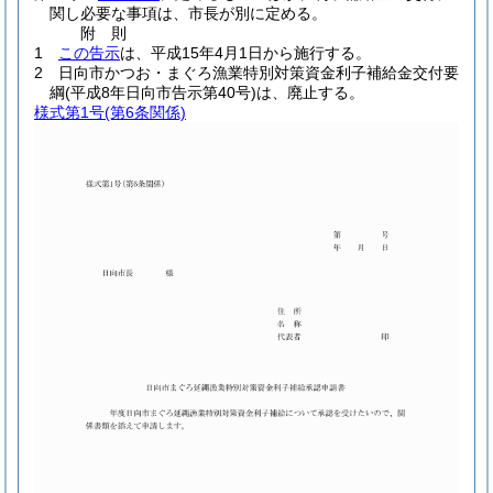
関し必要な事項は、市長が別に定める。
附
則
1
この告示
は、平成15年4月1日から施行する。
2
日向市かつお・まぐろ漁業特別対策資金利子補給金交付要
綱
(平成8年日向市告示第40号)
は、廃止する。
様式第1号
(第6条関係)