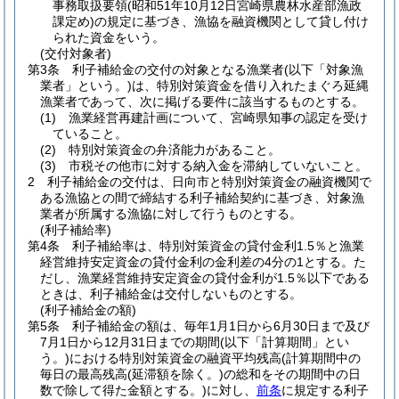
事務取扱要領
(昭和51年10月12日宮崎県農林水産部漁政
課定め)
の規定に基づき、漁協を融資機関として貸し付け
られた資金をいう。
(交付対象者)
第3条
利子補給金の交付の対象となる漁業者
(以下「対象漁
業者」という。)
は、特別対策資金を借り入れたまぐろ延縄
漁業者であって、次に掲げる要件に該当するものとする。
(1)
漁業経営再建計画について、宮崎県知事の認定を受け
ていること。
(2)
特別対策資金の弁済能力があること。
(3)
市税その他市に対する納入金を滞納していないこと。
2
利子補給金の交付は、日向市と特別対策資金の融資機関で
ある漁協との間で締結する利子補給契約に基づき、対象漁
業者が所属する漁協に対して行うものとする。
(利子補給率)
第4条
利子補給率は、特別対策資金の貸付金利1.5％と漁業
経営維持安定資金の貸付金利の金利差の4分の1とする。
た
だし、漁業経営維持安定資金の貸付金利が1.5％以下である
ときは、利子補給金は交付しないものとする。
(利子補給金の額)
第5条
利子補給金の額は、毎年1月1日から6月30日まで及び
7月1日から12月31日までの期間
(以下「計算期間」とい
う。)
における特別対策資金の融資平均残高
(計算期間中の
毎日の最高残高
(延滞額を除く。)
の総和をその期間中の日
数で除して得た金額とする。)
に対し、
前条
に規定する利子