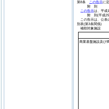
第8条
この告示
に
附
則
この告示
は、平成
附
則
(平成2
この告示は、公表
別表
(第3条関係)
補助対象施設
商業基盤施設及び