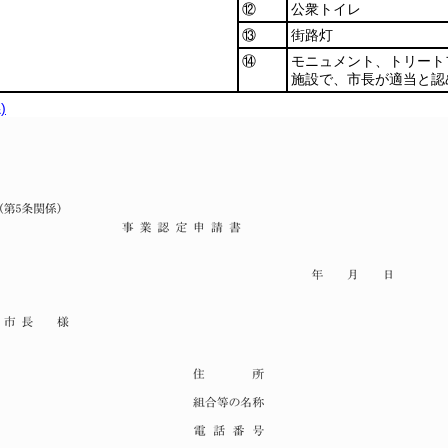
⑫
公衆トイレ
⑬
街路灯
⑭
モニュメント、トリート
施設で、市長が適当と認
)