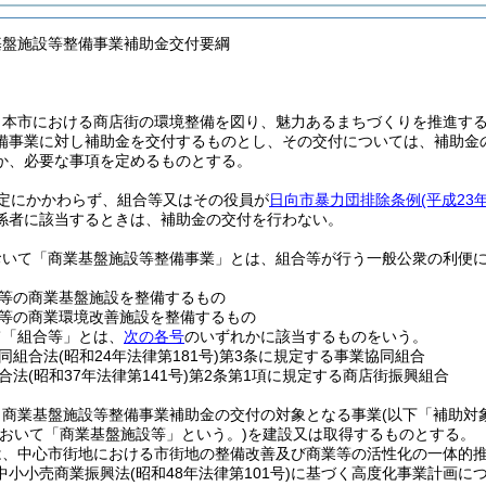
基盤施設等整備事業補助金交付要綱
、本市における商店街の環境整備を図り、魅力あるまちづくりを推進す
備事業に対し補助金を交付するものとし、その交付については、補助金
か、必要な事項を定めるものとする。
定にかかわらず、組合等又はその役員が
日向市暴力団排除条例
(平成23
係者に該当するときは、補助金の交付を行わない。
おいて「商業基盤施設等整備事業」とは、組合等が行う一般公衆の利便
等の商業基盤施設を整備するもの
等の商業環境改善施設を整備するもの
て「組合等」とは、
次の各号
のいずれかに該当するものをいう。
同組合法
(昭和24年法律第181号)
第3条に規定する事業協同組合
合法
(昭和37年法律第141号)
第2条第1項に規定する商店街振興組合
う商業基盤施設等整備事業補助金の交付の対象となる事業
(以下「補助対
おいて「商業基盤施設等」という。)
を建設又は取得するものとする。
は、中心市街地における市街地の整備改善及び商業等の活性化の一体的
中小小売商業振興法
(昭和48年法律第101号)
に基づく高度化事業計画に