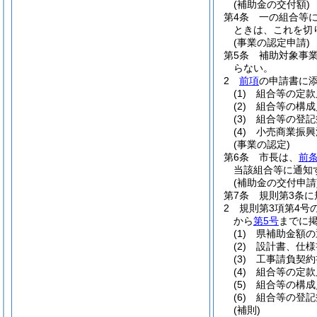
(補助金の交付額)
第4条
一の組合等
ときは、これを切
(事業の認定申請)
第5条
補助対象事
らない。
2
前項
の申請書に
(1)
組合等の定款
(2)
組合等の構成
(3)
組合等の登記
(4)
小売商業振興
(事業の認定)
第6条
市長は、
前
当該組合等に通知
(補助金の交付申請
第7条
規則第3条
2
規則第3項第4号
から
第5号
までに
(1)
県補助金額の
(2)
設計書、仕様
(3)
工事請負契約
(4)
組合等の定款
(5)
組合等の構成
(6)
組合等の登記
(補則)