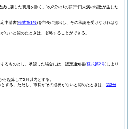
造成に要した費用を除く。)
の2分の1の額
(千円未満の端数が生じた
認定申請書
(
様式第1号
)
を市長に提出し、その承認を受けなければな
要がないと認めたときは、省略することができる。
定するものとし、承認した場合には、認定通知書
(
様式第2号
)
により
から起算して3月以内とする。
のとする。
ただし、市長がその必要がないと認めたときは、
第3号