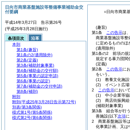
日向市商業基盤施設等整備事業補助金交
付要綱
○日向市商業
平成14年3月27日 告示第26号
(趣旨)
(平成25年3月28日施行)
第1条
この告示
は
商業基盤施設等整
条項目次
沿革
に定めるもののほ
本則
(適用除外)
第1条
(趣旨)
第1条の2
前項の規
第1条の2
(適用除外)
規定する暴力団関
第2条
(定義)
(定義)
第3条
(補助対象事業)
第2条
この告示
に
第4条
(補助金の交付額)
をいう。
第5条
(事業の認定申請)
(1)
教養文化施設
第6条
(事業の認定)
(2)
イベント広場
第7条
(補助金の交付申請)
2
この告示
におい
第8条
(補則)
(1)
中小企業等協
附則
(2)
商店街振興組
附則
(平成25年3月28日告示第72号)
(補助対象事業)
別表
(第3条関係)
第3条
組合等が行
様式第1号
(第5条関係)
善施設
(以下
次項
に
様式第2号
(第6条関係)
2
商業基盤施設等
化事業計画、又は