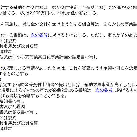
に対する補助金の交付額は、県が交付決定した補助金額
(土地の取得及び
り捨てる。)
又は2,000万円のいずれか低い額とする。
業を実施し、補助金の交付を受けようとする組合等は、あらかじめ事業
添付する書類は、
次の各号
に掲げるものとする。
ただし、市長がその必
又は規約
員名簿及び役員名簿
簿謄本
法又は中小小売商業高度化事業計画の認定書の写し
条
の規定による申請があったときは、これを審査のうえ承認の可否を決
するものとする。
)
に規定する補助金等交付申請書の提出期日は、補助対象事業が完了した日
の規定によるその他の市長が必要と認める書類は、
次の各号
に掲げるも
掲げる書類を省略することができる。
通知書の写し
書及び配置図
書又は領収書の写し
又は規約
員名簿及び役員名簿
簿謄本