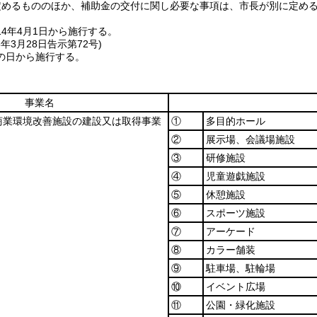
定めるもののほか、補助金の交付に関し必要な事項は、市長が別に定め
14年4月1日から施行する。
5年3月28日
告示第72号)
の日から施行する。
事業名
商業環境改善施設の建設又は取得事業
①
多目的ホール
②
展示場、会議場施設
③
研修施設
④
児童遊戯施設
⑤
休憩施設
⑥
スポーツ施設
⑦
アーケード
⑧
カラー舗装
⑨
駐車場、駐輪場
⑩
イベント広場
⑪
公園・緑化施設