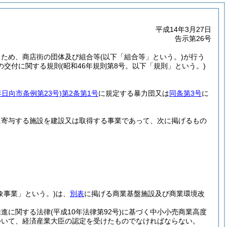
平成14年3月27日
告示第26号
るため、商店街の団体及び組合等
(以下「組合等」という。)
が行う
の交付に関する規則
(昭和46年規則第8号。以下「規則」という。)
年日向市条例第23号)
第2条第1号
に規定する暴力団又は
同条第3号
に
に寄与する施設を建設又は取得する事業であって、次に掲げるもの
象事業」という。)
は、
別表
に掲げる商業基盤施設及び商業環境改
推進に関する法律
(平成10年法律第92号)
に基づく中小小売商業高度
ついて、経済産業大臣の認定を受けたものでなければならない。