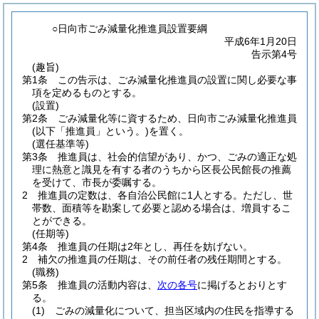
○日向市ごみ減量化推進員設置要綱
平成6年1月20日
告示第4号
(趣旨)
第1条
この告示は、ごみ減量化推進員の設置に関し必要な事
項を定めるものとする。
(設置)
第2条
ごみ減量化等に資するため、日向市ごみ減量化推進員
(以下「推進員」という。)
を置く。
(選任基準等)
第3条
推進員は、社会的信望があり、かつ、ごみの適正な処
理に熱意と識見を有する者のうちから区長公民館長の推薦
を受けて、市長が委嘱する。
2
推進員の定数は、各自治公民館に1人とする。
ただし、世
帯数、面積等を勘案して必要と認める場合は、増員するこ
とができる。
(任期等)
第4条
推進員の任期は2年とし、再任を妨げない。
2
補欠の推進員の任期は、その前任者の残任期間とする。
(職務)
第5条
推進員の活動内容は、
次の各号
に掲げるとおりとす
る。
(1)
ごみの減量化について、担当区域内の住民を指導する