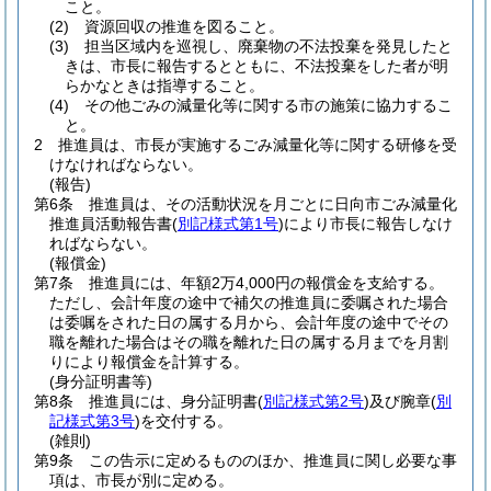
こと。
(2)
資源回収の推進を図ること。
(3)
担当区域内を巡視し、廃棄物の不法投棄を発見したと
きは、市長に報告するとともに、不法投棄をした者が明
らかなときは指導すること。
(4)
その他ごみの減量化等に関する市の施策に協力するこ
と。
2
推進員は、市長が実施するごみ減量化等に関する研修を受
けなければならない。
(報告)
第6条
推進員は、その活動状況を月ごとに日向市ごみ減量化
推進員活動報告書
(
別記様式第1号
)
により市長に報告しなけ
ればならない。
(報償金)
第7条
推進員には、年額2万4,000円の報償金を支給する。
ただし、会計年度の途中で補欠の推進員に委嘱された場合
は委嘱をされた日の属する月から、会計年度の途中でその
職を離れた場合はその職を離れた日の属する月までを月割
りにより報償金を計算する。
(身分証明書等)
第8条
推進員には、身分証明書
(
別記様式第2号
)
及び腕章
(
別
記様式第3号
)
を交付する。
(雑則)
第9条
この告示に定めるもののほか、推進員に関し必要な事
項は、市長が別に定める。