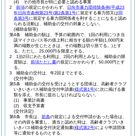
(4)
その他市長が特に必要と認める事業
2
前項
の規定にかかわらず、
日向市暴力団排除条例
(平成23
年日向市条例第23号)
第2条第1号
に規定する暴力団又は
同
条第3号
に規定する暴力団関係者を利することになると認め
られる活動は、補助金の交付の対象としない。
(補助金額等)
第4条
補助金の額は、予算の範囲内で、1回の利用につき当
該マイクロバス等の借上料に相当する額の半額
(1,000円未
満の端数が生じたときは、その端数は切り捨てる。)
とす
る。
ただし、25,000円を限度とする。
2
1泊2日にわたる利用は、2回の利用とみなし、補助金の限
度額は、
前項ただし書
の規定にかかわらず、50,000円とす
る。
3
補助金の交付は、年2回までとする。
(交付申請)
第5条
補助金の交付を受けようとする団体は、高齢者クラブ
いきいきバス補助金交付申請書
(
様式第1号
)
に次に掲げる書
類を添え、市長に提出しなければならない。
(1)
事業計画書
(2)
収支予算書
(交付決定)
第6条
市長は、
前条
の規定による交付申請があった場合は、
その内容を審査し、適当と認めた時は、高齢者クラブいき
いきバス補助金交付決定通知書
(
様式第2号
)
により申請団体
等に通知するものとする。