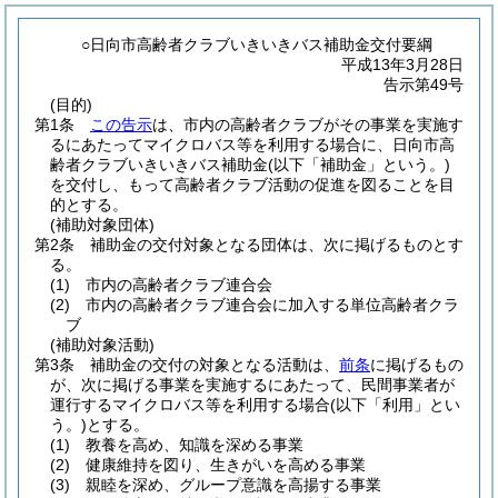
○日向市高齢者クラブいきいきバス補助金交付要綱
平成13年3月28日
告示第49号
(目的)
第1条
この告示
は、市内の高齢者クラブがその事業を実施す
るにあたってマイクロバス等を利用する場合に、日向市高
齢者クラブいきいきバス補助金
(以下「補助金」という。)
を交付し、もって高齢者クラブ活動の促進を図ることを目
的とする。
(補助対象団体)
第2条
補助金の交付対象となる団体は、次に掲げるものとす
る。
(1)
市内の高齢者クラブ連合会
(2)
市内の高齢者クラブ連合会に加入する単位高齢者クラ
ブ
(補助対象活動)
第3条
補助金の交付の対象となる活動は、
前条
に掲げるもの
が、次に掲げる事業を実施するにあたって、民間事業者が
運行するマイクロバス等を利用する場合
(以下「利用」とい
う。)
とする。
(1)
教養を高め、知識を深める事業
(2)
健康維持を図り、生きがいを高める事業
(3)
親睦を深め、グループ意識を高揚する事業