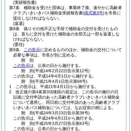
(実績報告書)
第7条
補助金を受けた団体は、事業終了後、速やかに高齢者
クラブいきいきバス補助金実績報告書
(
様式第3号
)
を市長に
提出しなければならない。
(返還)
第8条
偽りその他不正な手段で補助金の交付を受けたもの
は、直ちに交付を受けた補助金の全部又は一部を返還しな
ければならない。
(委任)
第9条
この告示
に定めるもののほか、補助金の交付について
必要な事項は、市長が別に定める。
附
則
この告示
は、公表の日から施行する。
附
則
(平成14年2月22日
告示第12号)
この告示は、平成14年4月1日から施行する。
附
則
(平成21年4月1日
告示第68号)
1
この告示は、平成21年4月1日から施行する。
2
改正後の第4条第3項後段の規定は、この告示の施行の日
以後に交付申請のあった高齢者クラブいきいきバス補助金
について適用し、同日前に交付申請のあった高齢者クラブ
いきいきバス補助金については、なお従前の例による。
附
則
(平成24年3月23日
告示第38号)
この告示は、平成24年4月1日から施行する。
附
則
(平成25年3月27日
告示第63号)
この告示は、公表の日から施行する。