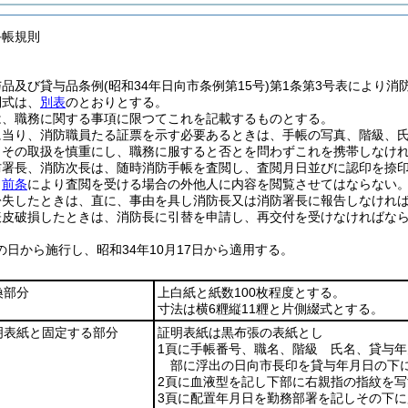
手帳規則
与品及び貸与品条例
(昭和34年日向市条例第15号)
第1条第3号表により消
制式は、
別表
のとおりとする。
は、職務に関する事項に限つてこれを記載するものとする。
に当り、消防職員たる証票を示す必要あるときは、手帳の写真、階級、
、その取扱を慎重にし、職務に服すると否とを問わずこれを携帯しなけ
防署長、消防次長は、随時消防手帳を査閲し、査閲月日並びに認印を捺
、
前条
により査閲を受ける場合の外他人に内容を閲覧させてはならない
紛失したときは、直に、事由を具し消防長又は消防署長に報告しなけれ
表皮破損したときは、消防長に引替を申請し、再交付を受けなければな
の日から施行し、昭和34年10月17日から適用する。
換部分
上白紙と紙数100枚程度とする。
寸法は横6糎縦11糎と片側綴式とする。
明表紙と固定する部分
証明表紙は黒布張の表紙とし
1頁に手帳番号、職名、階級 氏名、貸与
部に浮出の日向市長印を貸与年月日の下
2頁に血液型を記し下部に右親指の指紋を写
3頁に配置年月日を勤務部署を記しその下