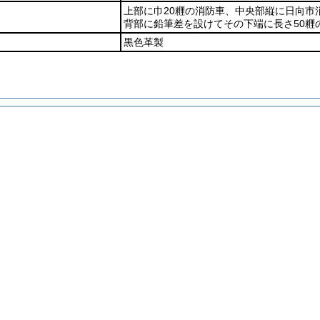
上部に巾20糎の消防車、中央部縦に日向市
背部に鉛筆差を設けてその下端に長さ50糎
黒色革製