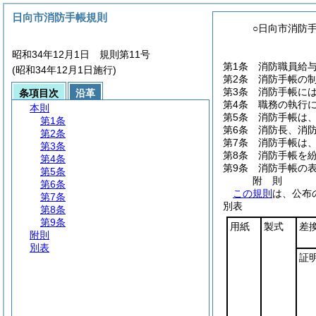
日向市消防手帳規則
○日向市消防
昭和34年12月1日 規則第11号
第1条
消防職員給
(昭和34年12月1日施行)
第2条
消防手帳の
第3条
消防手帳に
条項目次
沿革
第4条
職務の執行
本則
第5条
消防手帳は
第1条
第6条
消防長、消
第2条
第7条
消防手帳は
第3条
第8条
消防手帳を
第4条
第9条
消防手帳の
第5条
附
則
第6条
この規則
は、公布
第7条
別表
第8条
第9条
用紙
製式
差
附則
別表
証