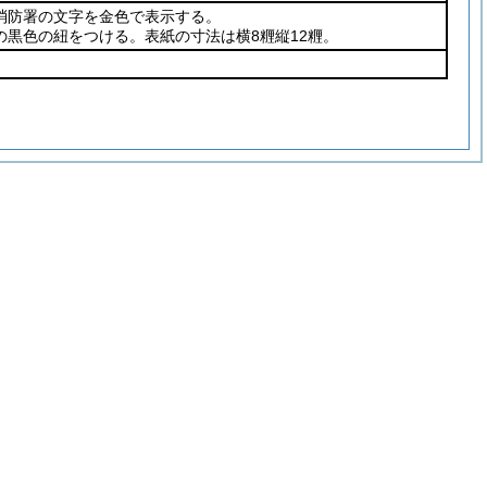
消防署の文字を金色で表示する。
の黒色の紐をつける。表紙の寸法は横8糎縦12糎。