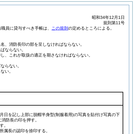
昭和34年12月1日
規則第11号
防職員に貸与すべき手帳は、
この規則
の定めるところによる。
氏名、消防長印の部を呈しなければならない。
ればならない。
印し、これが取扱の適正を期さなければならない。
。
ばならない。
らない。
年月日を記し上部に脱帽半身型
(制服着用)
の写真を貼付け写真の下
に消防長の印を押す。
す。
に所属長の認印を捺印する。