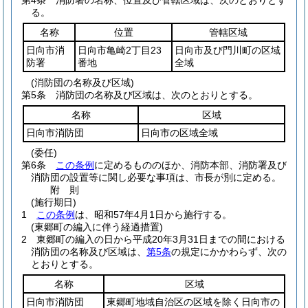
第4条
消防署の名称、位置及び管轄区域は、次のとおりとす
る。
名称
位置
管轄区域
日向市消
日向市亀崎2丁目23
日向市及び門川町の区域
防署
番地
全域
(消防団の名称及び区域)
第5条
消防団の名称及び区域は、次のとおりとする。
名称
区域
日向市消防団
日向市の区域全域
(委任)
第6条
この条例
に定めるもののほか、消防本部、消防署及び
消防団の設置等に関し必要な事項は、市長が別に定める。
附
則
(施行期日)
1
この条例
は、昭和57年4月1日から施行する。
(東郷町の編入に伴う経過措置)
2
東郷町の編入の日から平成20年3月31日までの間における
消防団の名称及び区域は、
第5条
の規定にかかわらず、次の
とおりとする。
名称
区域
日向市消防団
東郷町地域自治区の区域を除く日向市の