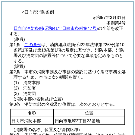
○日向市消防条例
昭和57年3月31日
条例第4号
日向市消防条例(昭和41年日向市条例第47号)
の全部を改正
する。
(趣旨)
第1条
この条例
は、消防組織法
(昭和22年法律第226号)
第10
条第1項及び第18条第1項の規定に基づき、消防本部、消防
署及び消防団の設置等について必要な事項を定めるものと
する。
(設置)
第2条
本市の消防事務及び事務の委託に基づく消防事務を処
理するため、本市に次の機関を置く。
(1)
消防本部
(2)
消防署
(3)
消防団
(消防本部の名称及び位置)
第3条
消防本部の名称及び位置は、次のとおりとする。
名称
位置
日向市消防本部
日向市亀崎2丁目23番地
(消防署の名称、位置及び管轄区域)