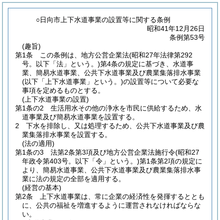
○日向市上下水道事業の設置等に関する条例
昭和41年12月26日
条例第53号
(趣旨)
第1条
この条例は、地方公営企業法
(昭和27年法律第292
号。以下「法」という。)
第4条の規定に基づき、水道事
業、簡易水道事業、公共下水道事業及び農業集落排水事業
(以下「上下水道事業」という。)
の設置等について必要な
事項を定めるものとする。
(上下水道事業の設置)
第1条の2
生活用水その他の浄水を市民に供給するため、水
道事業及び簡易水道事業を設置する。
2
下水を排除し、又は処理するため、公共下水道事業及び農
業集落排水事業を設置する。
(法の適用)
第1条の3
法第2条第3項及び地方公営企業法施行令
(昭和27
年政令第403号。以下「令」という。)
第1条第2項の規定に
より、簡易水道事業、公共下水道事業及び農業集落排水事
業に法の規定の全部を適用する。
(経営の基本)
第2条
上下水道事業は、常に企業の経済性を発揮するととも
に、公共の福祉を増進するように運営されなければならな
い。