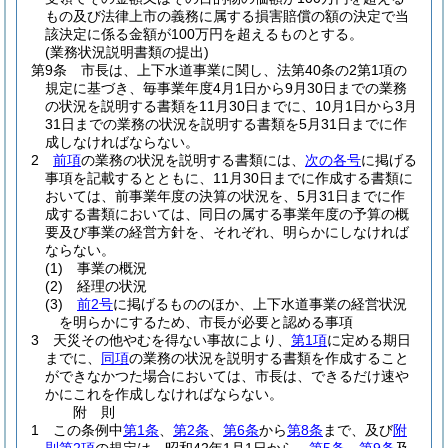
もの及び法律上市の義務に属する損害賠償の額の決定で当
該決定に係る金額が100万円を超えるものとする。
(業務状況説明書類の提出)
第9条
市長は、上下水道事業に関し、法第40条の2第1項の
規定に基づき、毎事業年度4月1日から9月30日までの業務
の状況を説明する書類を11月30日までに、10月1日から3月
31日までの業務の状況を説明する書類を5月31日までに作
成しなければならない。
2
前項
の業務の状況を説明する書類には、
次の各号
に掲げる
事項を記載するとともに、11月30日までに作成する書類に
おいては、前事業年度の決算の状況を、5月31日までに作
成する書類においては、同日の属する事業年度の予算の概
要及び事業の経営方針を、それぞれ、明らかにしなければ
ならない。
(1)
事業の概況
(2)
経理の状況
(3)
前2号
に掲げるもののほか、上下水道事業の経営状況
を明らかにするため、市長が必要と認める事項
3
天災その他やむを得ない事故により、
第1項
に定める期日
までに、
同項
の業務の状況を説明する書類を作成すること
ができなかつた場合においては、市長は、できるだけ速や
かにこれを作成しなければならない。
附
則
1
この条例中
第1条
、
第2条
、
第6条
から
第8条
まで、及び
附