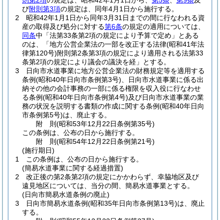
則第2項
の規定は、昭和42年1月1日から、
第5条
、
第9条
及
び
附則第3項
の規定は、同年4月1日から施行する。
2
昭和42年1月1日から同年3月31日までの間に行なわれる資
産の取得及び処分に対する
第6条
の規定の適用については、
同条
中「法第33条第2項の規定により予算で定め」とある
のは、「地方公営企業法の一部を改正する法律
(昭和41年法
律第120号)
附則第2条第3項の規定により適用される法第33
条第2項の規定により議会の議決を経」とする。
3
日向市水道事業に地方公営企業法の財務規定等を適用する
条例
(昭和40年日向市条例第3号)
、日向市水道事業に係る出
納その他の会計事務の一部に係る権限を収入役に行なわせ
る条例
(昭和40年日向市条例第4号)
及び日向市水道事業の業
務の状況を説明する書類の作成に関する条例
(昭和40年日向
市条例第5号)
は、廃止する。
附
則
(昭和53年12月22日
条例第35号)
この条例は、公布の日から施行する。
附
則
(昭和54年12月22日
条例第21号)
(施行期日)
1
この条例は、公布の日から施行する。
(簡易水道事業に関する経過措置)
2
改正後の第2条第2項の規定にかかわらず、幸脇地区及び
遠見地区については、当分の間、簡易水道事業とする。
(日向市簡易水道条例の廃止)
3
日向市簡易水道条例
(昭和35年日向市条例第13号)
は、廃止
する。