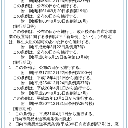
附
則
(昭和55年12月23日
条例第27号)
この条例は、公布の日から施行する。
附
則
(昭和61年9月20日
条例第19号)
この条例は、公布の日から施行する。
附
則
(昭和63年9月30日
条例第16号)
(施行期日等)
この条例は、公布の日から施行し、改正後の日向市水道事
業の設置等に関する条例
(以下「新条例」という。)
の規定
は、厚生大臣の認可のあつた日から適用する。
附
則
(平成元年3月22日
条例第7号)
この条例は、公布の日から施行する。
附
則
(平成8年6月19日
条例第10号抄)
(施行期日)
1
この条例は、公布の日から施行する。
附
則
(平成17年12月22日
条例第100号)
この条例は、平成18年4月1日から施行する。
附
則
(平成25年12月24日
条例第37号)
この条例は、平成26年4月1日から施行する。
附
則
(平成29年9月15日
条例第17号)
この条例は、平成29年10月1日から施行する。
附
則
(平成30年12月21日
条例第36号抄)
(施行期日)
1
この条例は、平成31年4月1日から施行する。
(日向市簡易水道事業条例の廃止)
2
日向市簡易水道事業条例
(平成3年日向市条例第7号)
は、廃