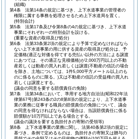
(組織)
第4条
法第14条の規定に基づき、上下水道事業の管理者の
権限に属する事務を処理させるため上下水道局を置く。
(特別会計)
第5条
法第17条及び令第8条の4の規定に基づき、上下水道
事業にそれぞれ一の特別会計を設ける。
(重要な資産の取得及び処分)
第6条
法第33条第2項の規定により予算で定めなければなら
ない上下水道事業の用に供する資産の取得及び処分は、予
定価格
(適正な対価を得てする売払い以外の方法による譲渡
にあつては、その適正な見積価格)
が2,000万円以上の不動
産若しくは動産の買入れ若しくは譲渡
(不動産の信託の場合
を除き、土地については、1件5,000平方メートル以上のも
のに係るものに限る。)
又は不動産の信託の受益権の買入れ
若しくは譲渡とする。
(議会の同意を要する賠償責任の免除)
第7条
法第34条において、準用する地方自治法
(昭和22年法
律第67号)
第243条の2の8第8項の規定により、上下水道事
業の業務に従事する職員の賠償責任の免除について、議会
の同意を得なければならない場合は、当該賠償責任に係る
賠償額が10万円以上である場合とする。
(議会の議決を要する負担付きの寄附の受領等)
第8条
上下水道事業の業務に関し、法第40条第2項の規定に
基づき、条例で定めるものは、負担付きの寄附又は贈与の
受領でその金額又はその目的物の価額が100万円を超える