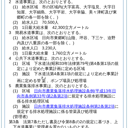
2
水道事業は、次のとおりとする。
(1)
給水区域 市の区域内
(大字富高、大字塩見、大字日
知屋、大字細島、大字平岩、大字幸脇、美々津町及び東
郷町の各一部を除く。)
(2)
給水人口 70,500人
(3)
1日最大給水量 42,300立方メートル
3
簡易水道事業は、次のとおりとする。
(1)
給水区域 日向市東郷町
(山陰、坪谷、下三ケ、迫野
内及び八重原の各一部を除く。)
(2)
給水人口 3,230人
(3)
1日最大給水量 1,760立方メートル
4
公共下水道事業は、次のとおりとする。
(1)
区域 下水道法
(昭和33年法律第79号)
第4条第1項の規
定により定めた事業計画に定める区域
(2)
施設 下水道法第4条第1項の規定により定めた事業計
きょ
画に定める管
、ポンプ場及び処理場
渠
5
農業集落排水事業は、次のとおりとする。
(1)
区域
日向市農業集落排水処理施設条例
(平成13年日
向市条例第33号)
第2条第2項
に規定する排水処理施設に
係る排水処理区域
(2)
施設
日向市農業集落排水処理施設条例第2条第2項
に
規定する排水処理施設に係る管渠及び処理場
(管理者)
第3条
法第7条ただし書及び令第8条の2の規定に基づき、上
下水道事業に管理者を置かないものとする。