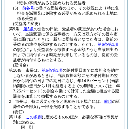
特別の事情があると認められる受益者
(5)
前各号
に掲げる受益者のほか、その状況により特に負
担金を減額又は免除する必要があると認められる土地に
係る受益者
(受益者の変更)
第9条
第5条
の公告の日後、受益者の変更があつた場合にお
いて、当該変更に係る当事者の一方又は双方がその旨を市
長に届け出たときは、新たに受益者となつた者は、従前の
受益者の地位を承継するものとする。
ただし、
第6条第1項
の規定により受益者から徴収すべき金額のうち当該届出の
日までに納付すべき時期が到来しているものは、従前の受
益者が納付するものとする。
(延滞金)
第10条
市長は、
第6条第3項
の納付期日までに負担金を納付
しない者があるときは、当該負担金額にその納付期日の翌
日から納付の日までの期日に応じ、年14.5パーセント
(当該
納期限の翌日から1月を経過するまでの期間については、年
7.25パーセント)
の割合を乗じて計算した金額に相当する延
滞金を加算して徴収するものとする。
2
市長は、特に必要があると認められる場合には、
前項
の延
滞金の全部又は一部を免除することができる。
(委任)
第11条
この条例
に定めるもののほか、必要な事項は市長が
別に定める。
附
則