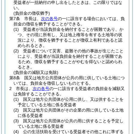
受益者が一括納付の申し出をしたときは、この限りではな
い。
(負担金の徴収猶予)
第7条
市長は、
次の各号
の一に該当する場合においては、負
担金の徴収を猶予することができる。
(1)
受益者が当該負担金を納付することが困難であり、か
つ、その現に所有し、又は地上権等を有する土地等の状
況により、徴収を猶予することが徴収上有利であると認
められるとき。
(2)
受益者について災害、盗難その他の事故が生じたこと
により、受益者が当該負担金を納付することが困難であ
るため、徴収を猶予することがやむを得ないと認められ
るとき。
(負担金の減額又は免除)
第8条
国又は地方公共団体が公共の用に供している土地につ
いては、負担金を徴収しないものとする。
2
市長は、
次の各号
の一に該当する受益者の負担金を減額又
は免除することができる。
(1)
国又は地方公共団体が公用に供し、又は供することを
予定している土地に係る受益者
(2)
国又は地方公共団体がその企業の用に供している土地
に係る受益者
(3)
国又は地方公共団体が公共の用に供することを予定し
ている土地に係る受益者
(4)
公の生活扶助を受けている受益者その他これに準ずる