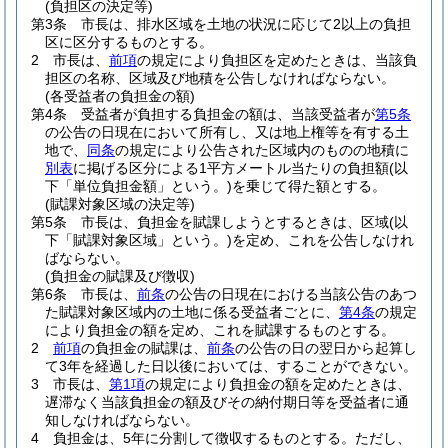
(負担区の決定等)
第3条
市長は、排水区域を土地の状況に応じて2以上の負担
区に区分するものとする。
2
市長は、
前項
の規定により負担区を定めたときは、当該負
担区の名称、区域及び地積を公告しなければならない。
(各受益者の負担金の額)
第4条
受益者が負担する負担金の額は、当該受益者が
第5条
の公告の日現在において所有し、又は地上権等を有する土
地で、
同条
の規定により公告された区域内のものの地積に
別表
に掲げる区分による1平方メートル当たりの負担額
(以
下「単位負担金額」という。)
を乗じて得た額とする。
(賦課対象区域の決定等)
第5条
市長は、負担金を賦課しようとするときは、区域
(以
下「賦課対象区域」という。)
を定め、これを公告しなけれ
ばならない。
(負担金の賦課及び徴収)
第6条
市長は、
前条
の公告の日現在における当該公告のあつ
た賦課対象区域内の土地に係る受益者ごとに、
第4条
の規定
により負担金の額を定め、これを賦課するものとする。
2
前項
の負担金の賦課は、
前条
の公告の日の翌日から起算し
て3年を経過した日以後においては、することができない。
3
市長は、
第1項
の規定により負担金の額を定めたときは、
遅滞なく当該負担金の額及びその納付期日等を受益者に通
知しなければならない。
4
負担金は、5年に分割して徴収するものとする。
ただし、