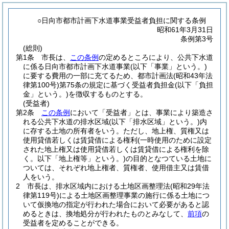
○日向市都市計画下水道事業受益者負担に関する条例
昭和61年3月31日
条例第3号
(総則)
第1条
市長は、
この条例
の定めるところにより、公共下水道
に係る日向市都市計画下水道事業
(以下「事業」という。)
に要する費用の一部に充てるため、都市計画法
(昭和43年法
律第100号)
第75条の規定に基づく受益者負担金
(以下「負担
金」という。)
を徴収するものとする。
(受益者)
第2条
この条例
において「受益者」とは、事業により築造さ
れる公共下水道の排水区域
(以下「排水区域」という。)
内
に存する土地の所有者をいう。
ただし、地上権、質権又は
使用貸借若しくは賃貸借による権利
(一時使用のために設定
された地上権又は使用貸借若しくは賃貸借による権利を除
く。以下「地上権等」という。)
の目的となつている土地に
ついては、それぞれ地上権者、質権者、使用借主又は賃借
人をいう。
2
市長は、排水区域内における土地区画整理法
(昭和29年法
律第119号)
による土地区画整理事業の施行に係る土地につ
いて仮換地の指定が行われた場合において必要があると認
めるときは、換地処分が行われたものとみなして、
前項
の
受益者を定めることができる。