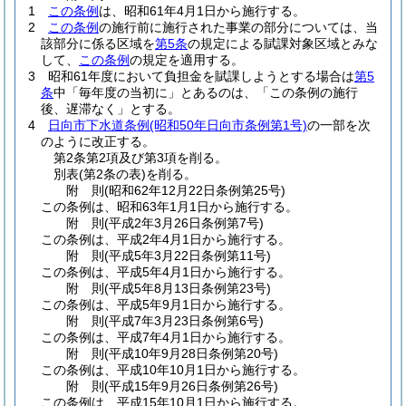
1
この条例
は、昭和61年4月1日から施行する。
2
この条例
の施行前に施行された事業の部分については、当
該部分に係る区域を
第5条
の規定による賦課対象区域とみな
して、
この条例
の規定を適用する。
3
昭和61年度において負担金を賦課しようとする場合は
第5
条
中「毎年度の当初に」とあるのは、「この条例の施行
後、遅滞なく」とする。
4
日向市下水道条例
(昭和50年日向市条例第1号)
の一部を次
のように改正する。
第2条第2項及び第3項を削る。
別表
(第2条の表)
を削る。
附
則
(昭和62年12月22日
条例第25号)
この条例は、昭和63年1月1日から施行する。
附
則
(平成2年3月26日
条例第7号)
この条例は、平成2年4月1日から施行する。
附
則
(平成5年3月22日
条例第11号)
この条例は、平成5年4月1日から施行する。
附
則
(平成5年8月13日
条例第23号)
この条例は、平成5年9月1日から施行する。
附
則
(平成7年3月23日
条例第6号)
この条例は、平成7年4月1日から施行する。
附
則
(平成10年9月28日
条例第20号)
この条例は、平成10年10月1日から施行する。
附
則
(平成15年9月26日
条例第26号)
この条例は、平成15年10月1日から施行する。