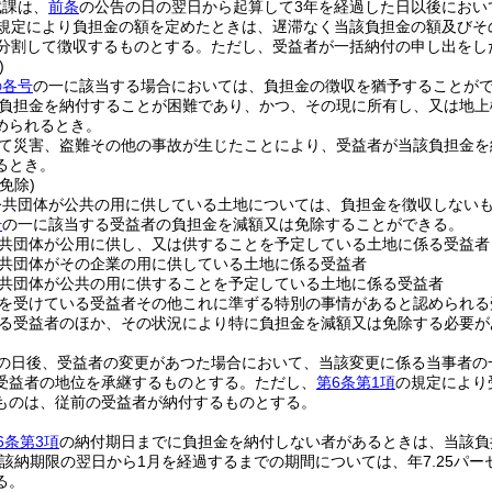
賦課は、
前条
の公告の日の翌日から起算して3年を経過した日以後におい
規定により負担金の額を定めたときは、遅滞なく当該負担金の額及びそ
分割して徴収するものとする。
ただし、受益者が一括納付の申し出をし
)
の各号
の一に該当する場合においては、負担金の徴収を猶予することが
負担金を納付することが困難であり、かつ、その現に所有し、又は地上
められるとき。
て災害、盗難その他の事故が生じたことにより、受益者が当該負担金を
るとき。
免除)
公共団体が公共の用に供している土地については、負担金を徴収しない
号
の一に該当する受益者の負担金を減額又は免除することができる。
共団体が公用に供し、又は供することを予定している土地に係る受益者
共団体がその企業の用に供している土地に係る受益者
共団体が公共の用に供することを予定している土地に係る受益者
を受けている受益者その他これに準ずる特別の事情があると認められる
る受益者のほか、その状況により特に負担金を減額又は免除する必要が
の日後、受益者の変更があつた場合において、当該変更に係る当事者の
受益者の地位を承継するものとする。
ただし、
第6条第1項
の規定により
ものは、従前の受益者が納付するものとする。
6条第3項
の納付期日までに負担金を納付しない者があるときは、当該負
当該納期限の翌日から1月を経過するまでの期間については、年7.25パー
る。