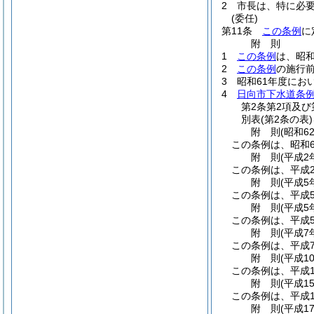
2
市長は、特に必
(委任)
第11条
この条例
に
附
則
1
この条例
は、昭和
2
この条例
の施行
3
昭和61年度にお
4
日向市下水道条
第2条第2項及び
別表
(第2条の表)
附
則
(昭和6
この条例は、昭和6
附
則
(平成2
この条例は、平成
附
則
(平成5
この条例は、平成
附
則
(平成5
この条例は、平成
附
則
(平成7
この条例は、平成
附
則
(平成1
この条例は、平成1
附
則
(平成1
この条例は、平成1
附
則
(平成1