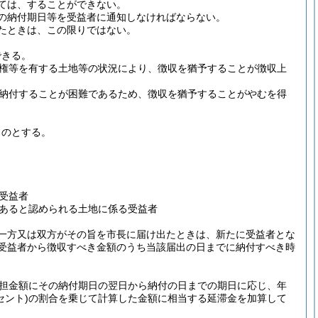
ては、することができない。
の納付期日等を受益者に通知しなければならない。
たときは、この限りではない。
できる。
権等を有する土地等の状況により、徴収を猶予することが徴収上
納付することが困難であるため、徴収を猶予することがやむを得
ものとする。
受益者
あると認められる土地に係る受益者
一方又は双方がその旨を市長に届け出たときは、新たに受益者とな
受益者から徴収すべき金額のうち当該届出の日までに納付すべき時
担金額にその納付期日の翌日から納付の日までの期日に応じ、年
セント)
の割合を乗じて計算した金額に相当する延滞金を加算して