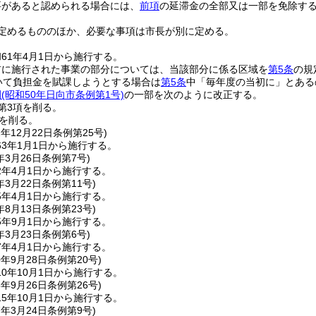
要があると認められる場合には、
前項
の延滞金の全部又は一部を免除す
定めるもののほか、必要な事項は市長が別に定める。
61年4月1日から施行する。
前に施行された事業の部分については、当該部分に係る区域を
第5条
の規
いて負担金を賦課しようとする場合は
第5条
中「毎年度の当初に」とある
例
(昭和50年日向市条例第1号)
の一部を次のように改正する。
第3項を削る。
を削る。
2年12月22日
条例第25号)
3年1月1日から施行する。
年3月26日
条例第7号)
2年4月1日から施行する。
年3月22日
条例第11号)
5年4月1日から施行する。
年8月13日
条例第23号)
5年9月1日から施行する。
年3月23日
条例第6号)
7年4月1日から施行する。
0年9月28日
条例第20号)
0年10月1日から施行する。
5年9月26日
条例第26号)
5年10月1日から施行する。
7年3月24日
条例第9号)