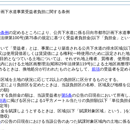
計画下水道事業受益者負担に関する条例
の条例
の定めるところにより、公共下水道に係る日向市都市計画下水道
年法律第100号)
第75条の規定に基づく受益者負担金
(以下「負担金」とい
おいて「受益者」とは、事業により築造される公共下水道の排水区域
(以
又は使用貸借若しくは賃貸借による権利
(一時使用のために設定された
目的となつている土地については、それぞれ地上権者、質権者、使用借
域内における土地区画整理法
(昭和29年法律第119号)
による土地区画整理
めるときは、換地処分が行われたものとみなして、
前項
の受益者を定め
水区域を土地の状況に応じて2以上の負担区に区分するものとする。
規定により負担区を定めたときは、当該負担区の名称、区域及び地積を
の額)
担する負担金の額は、当該受益者が
第5条
の公告の日現在において所有し
別表
に掲げる区分による1平方メートル当たりの負担額
(以下「単位負担
定等)
担金を賦課しようとするときは、区域
(以下「賦課対象区域」という。)
を
徴収)
条
の公告の日現在における当該公告のあつた賦課対象区域内の土地に係