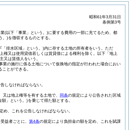
昭和61年3月31日
条例第3号
事業
(以下「事業」という。)
に要する費用の一部に充てるため、都
う。)
を徴収するものとする。
下「排水区域」という。)
内に存する土地の所有者をいう。
ただ
地上権又は使用貸借若しくは賃貸借による権利を除く。以下「地上
主又は賃借人をいう。
事業の施行に係る土地について仮換地の指定が行われた場合におい
ることができる。
公告しなければならない。
、又は地上権等を有する土地で、
同条
の規定により公告された区域
金額」という。)
を乗じて得た額とする。
定め、これを公告しなければならない。
る受益者ごとに、
第4条
の規定により負担金の額を定め、これを賦課