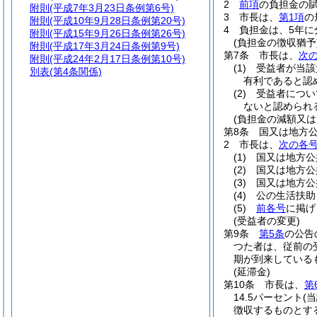
2
前項
の負担金の
附則
(平成7年3月23日条例第6号)
3
市長は、
第1項
の
附則
(平成10年9月28日条例第20号)
4
負担金は、5年に
附則
(平成15年9月26日条例第26号)
(負担金の徴収猶予
附則
(平成17年3月24日条例第9号)
第7条
市長は、
次
附則
(平成24年2月17日条例第10号)
(1)
受益者が当該
別表
(第4条関係)
有利であると認
(2)
受益者につい
ないと認められ
(負担金の減額又は
第8条
国又は地方
2
市長は、
次の各
(1)
国又は地方公
(2)
国又は地方公
(3)
国又は地方公
(4)
公の生活扶助
(5)
前各号
に掲げ
(受益者の変更)
第9条
第5条
の公告
つた者は、従前の
期が到来している
(延滞金)
第10条
市長は、
第
14.5パーセント
(
徴収するものとす