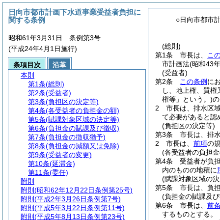
日向市都市計画下水道事業受益者負担に
関する条例
○日向市都市
昭和61年3月31日 条例第3号
(総則)
(平成24年4月1日施行)
第1条
市長は、
こ
市計画法
(昭和43
条項目次
沿革
(受益者)
本則
第2条
この条例
に
第1条
(総則)
し、地上権、質権
第2条
(受益者)
権等」という。)
の
第3条
(負担区の決定等)
2
市長は、排水区
第4条
(各受益者の負担金の額)
て必要があると認
第5条
(賦課対象区域の決定等)
(負担区の決定等)
第6条
(負担金の賦課及び徴収)
第3条
市長は、排
第7条
(負担金の徴収猶予)
2
市長は、
前項
の
第8条
(負担金の減額又は免除)
(各受益者の負担金
第9条
(受益者の変更)
第4条
受益者が負
第10条
(延滞金)
内のものの地積に
第11条
(委任)
(賦課対象区域の決
附則
第5条
市長は、負
附則
(昭和62年12月22日条例第25号)
(負担金の賦課及び
附則
(平成2年3月26日条例第7号)
第6条
市長は、
前
附則
(平成5年3月22日条例第11号)
するものとする。
附則
(平成5年8月13日条例第23号)