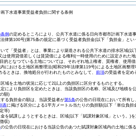
計画下水道事業受益者負担に関する条例
の条例
の定めるところにより、公共下水道に係る日向市都市計画下水道
年法律第100号)
第75条の規定に基づく受益者負担金
(以下「負担金」とい
おいて「受益者」とは、事業により築造される公共下水道の排水区域
(以
又は使用貸借若しくは賃貸借による権利
(一時使用のために設定された
目的となつている土地については、それぞれ地上権者、質権者、使用借
域内における土地区画整理法
(昭和29年法律第119号)
による土地区画整理
めるときは、換地処分が行われたものとみなして、
前項
の受益者を定め
水区域を土地の状況に応じて2以上の負担区に区分するものとする。
規定により負担区を定めたときは、当該負担区の名称、区域及び地積を
の額)
担する負担金の額は、当該受益者が
第5条
の公告の日現在において所有し
別表
に掲げる区分による1平方メートル当たりの負担額
(以下「単位負担
定等)
担金を賦課しようとするときは、区域
(以下「賦課対象区域」という。)
を
徴収)
条
の公告の日現在における当該公告のあつた賦課対象区域内の土地に係