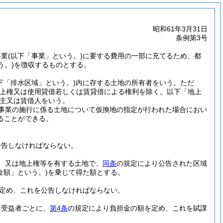
昭和61年3月31日
条例第3号
事業
(以下「事業」という。)
に要する費用の一部に充てるため、都
う。)
を徴収するものとする。
下「排水区域」という。)
内に存する土地の所有者をいう。
ただ
地上権又は使用貸借若しくは賃貸借による権利を除く。以下「地上
主又は賃借人をいう。
事業の施行に係る土地について仮換地の指定が行われた場合におい
ることができる。
公告しなければならない。
、又は地上権等を有する土地で、
同条
の規定により公告された区域
金額」という。)
を乗じて得た額とする。
定め、これを公告しなければならない。
る受益者ごとに、
第4条
の規定により負担金の額を定め、これを賦課