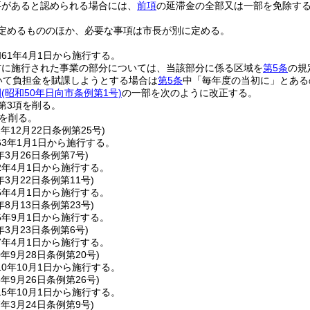
要があると認められる場合には、
前項
の延滞金の全部又は一部を免除す
定めるもののほか、必要な事項は市長が別に定める。
61年4月1日から施行する。
前に施行された事業の部分については、当該部分に係る区域を
第5条
の規
いて負担金を賦課しようとする場合は
第5条
中「毎年度の当初に」とある
例
(昭和50年日向市条例第1号)
の一部を次のように改正する。
第3項を削る。
を削る。
2年12月22日
条例第25号)
3年1月1日から施行する。
年3月26日
条例第7号)
2年4月1日から施行する。
年3月22日
条例第11号)
5年4月1日から施行する。
年8月13日
条例第23号)
5年9月1日から施行する。
年3月23日
条例第6号)
7年4月1日から施行する。
0年9月28日
条例第20号)
0年10月1日から施行する。
5年9月26日
条例第26号)
5年10月1日から施行する。
7年3月24日
条例第9号)