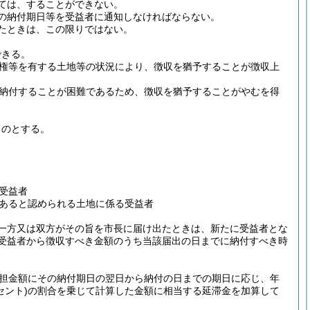
ては、することができない。
の納付期日等を受益者に通知しなければならない。
たときは、この限りではない。
できる。
権等を有する土地等の状況により、徴収を猶予することが徴収上
納付することが困難であるため、徴収を猶予することがやむを得
ものとする。
受益者
あると認められる土地に係る受益者
一方又は双方がその旨を市長に届け出たときは、新たに受益者とな
受益者から徴収すべき金額のうち当該届出の日までに納付すべき時
担金額にその納付期日の翌日から納付の日までの期日に応じ、年
セント)
の割合を乗じて計算した金額に相当する延滞金を加算して