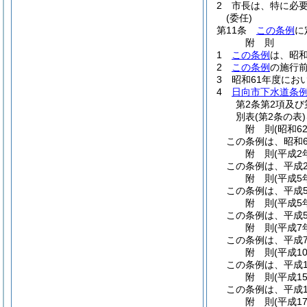
2
市長は、特に必
(委任)
第11条
この条例
に
附
則
1
この条例
は、昭和
2
この条例
の施行
3
昭和61年度にお
4
日向市下水道条
第2条第2項及び
別表
(第2条の表)
附
則
(昭和6
この条例は、昭和6
附
則
(平成2
この条例は、平成
附
則
(平成5
この条例は、平成
附
則
(平成5
この条例は、平成
附
則
(平成7
この条例は、平成
附
則
(平成1
この条例は、平成1
附
則
(平成1
この条例は、平成1
附
則
(平成1