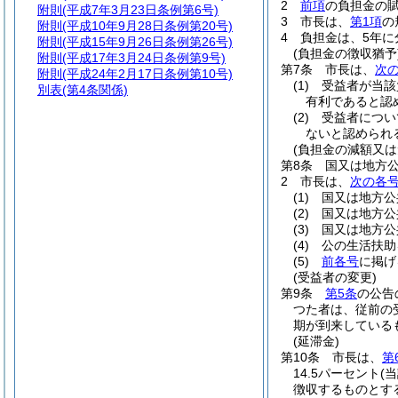
2
前項
の負担金の
附則
(平成7年3月23日条例第6号)
3
市長は、
第1項
の
附則
(平成10年9月28日条例第20号)
4
負担金は、5年に
附則
(平成15年9月26日条例第26号)
(負担金の徴収猶予
附則
(平成17年3月24日条例第9号)
第7条
市長は、
次
附則
(平成24年2月17日条例第10号)
(1)
受益者が当該
別表
(第4条関係)
有利であると認
(2)
受益者につい
ないと認められ
(負担金の減額又は
第8条
国又は地方
2
市長は、
次の各
(1)
国又は地方公
(2)
国又は地方公
(3)
国又は地方公
(4)
公の生活扶助
(5)
前各号
に掲げ
(受益者の変更)
第9条
第5条
の公告
つた者は、従前の
期が到来している
(延滞金)
第10条
市長は、
第
14.5パーセント
(
徴収するものとす