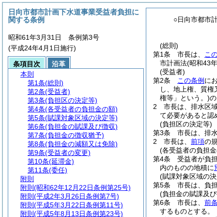
日向市都市計画下水道事業受益者負担に
関する条例
○日向市都市
昭和61年3月31日 条例第3号
(総則)
(平成24年4月1日施行)
第1条
市長は、
こ
市計画法
(昭和43
条項目次
沿革
(受益者)
本則
第2条
この条例
に
第1条
(総則)
し、地上権、質権
第2条
(受益者)
権等」という。)
の
第3条
(負担区の決定等)
2
市長は、排水区
第4条
(各受益者の負担金の額)
て必要があると認
第5条
(賦課対象区域の決定等)
(負担区の決定等)
第6条
(負担金の賦課及び徴収)
第3条
市長は、排
第7条
(負担金の徴収猶予)
2
市長は、
前項
の
第8条
(負担金の減額又は免除)
(各受益者の負担金
第9条
(受益者の変更)
第4条
受益者が負
第10条
(延滞金)
内のものの地積に
第11条
(委任)
(賦課対象区域の決
附則
第5条
市長は、負
附則
(昭和62年12月22日条例第25号)
(負担金の賦課及び
附則
(平成2年3月26日条例第7号)
第6条
市長は、
前
附則
(平成5年3月22日条例第11号)
するものとする。
附則
(平成5年8月13日条例第23号)