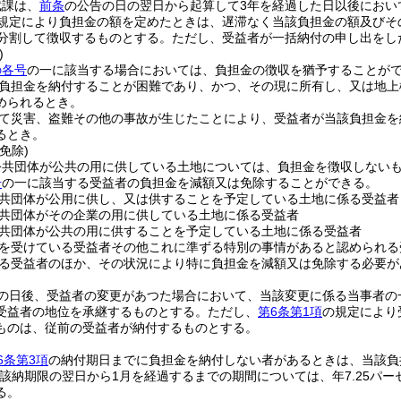
賦課は、
前条
の公告の日の翌日から起算して3年を経過した日以後におい
規定により負担金の額を定めたときは、遅滞なく当該負担金の額及びそ
分割して徴収するものとする。
ただし、受益者が一括納付の申し出をし
)
の各号
の一に該当する場合においては、負担金の徴収を猶予することが
負担金を納付することが困難であり、かつ、その現に所有し、又は地上
められるとき。
て災害、盗難その他の事故が生じたことにより、受益者が当該負担金を
るとき。
免除)
公共団体が公共の用に供している土地については、負担金を徴収しない
号
の一に該当する受益者の負担金を減額又は免除することができる。
共団体が公用に供し、又は供することを予定している土地に係る受益者
共団体がその企業の用に供している土地に係る受益者
共団体が公共の用に供することを予定している土地に係る受益者
を受けている受益者その他これに準ずる特別の事情があると認められる
る受益者のほか、その状況により特に負担金を減額又は免除する必要が
の日後、受益者の変更があつた場合において、当該変更に係る当事者の
受益者の地位を承継するものとする。
ただし、
第6条第1項
の規定により
ものは、従前の受益者が納付するものとする。
6条第3項
の納付期日までに負担金を納付しない者があるときは、当該負
当該納期限の翌日から1月を経過するまでの期間については、年7.25パー
る。