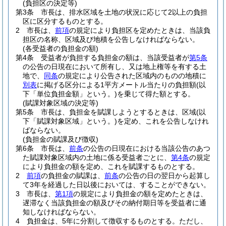
(負担区の決定等)
第3条
市長は、排水区域を土地の状況に応じて2以上の負担
区に区分するものとする。
2
市長は、
前項
の規定により負担区を定めたときは、当該負
担区の名称、区域及び地積を公告しなければならない。
(各受益者の負担金の額)
第4条
受益者が負担する負担金の額は、当該受益者が
第5条
の公告の日現在において所有し、又は地上権等を有する土
地で、
同条
の規定により公告された区域内のものの地積に
別表
に掲げる区分による1平方メートル当たりの負担額
(以
下「単位負担金額」という。)
を乗じて得た額とする。
(賦課対象区域の決定等)
第5条
市長は、負担金を賦課しようとするときは、区域
(以
下「賦課対象区域」という。)
を定め、これを公告しなけれ
ばならない。
(負担金の賦課及び徴収)
第6条
市長は、
前条
の公告の日現在における当該公告のあつ
た賦課対象区域内の土地に係る受益者ごとに、
第4条
の規定
により負担金の額を定め、これを賦課するものとする。
2
前項
の負担金の賦課は、
前条
の公告の日の翌日から起算し
て3年を経過した日以後においては、することができない。
3
市長は、
第1項
の規定により負担金の額を定めたときは、
遅滞なく当該負担金の額及びその納付期日等を受益者に通
知しなければならない。
4
負担金は、5年に分割して徴収するものとする。
ただし、