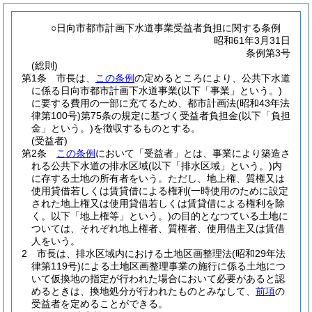
○日向市都市計画下水道事業受益者負担に関する条例
昭和61年3月31日
条例第3号
(総則)
第1条
市長は、
この条例
の定めるところにより、公共下水道
に係る日向市都市計画下水道事業
(以下「事業」という。)
に要する費用の一部に充てるため、都市計画法
(昭和43年法
律第100号)
第75条の規定に基づく受益者負担金
(以下「負担
金」という。)
を徴収するものとする。
(受益者)
第2条
この条例
において「受益者」とは、事業により築造さ
れる公共下水道の排水区域
(以下「排水区域」という。)
内
に存する土地の所有者をいう。
ただし、地上権、質権又は
使用貸借若しくは賃貸借による権利
(一時使用のために設定
された地上権又は使用貸借若しくは賃貸借による権利を除
く。以下「地上権等」という。)
の目的となつている土地に
ついては、それぞれ地上権者、質権者、使用借主又は賃借
人をいう。
2
市長は、排水区域内における土地区画整理法
(昭和29年法
律第119号)
による土地区画整理事業の施行に係る土地につ
いて仮換地の指定が行われた場合において必要があると認
めるときは、換地処分が行われたものとみなして、
前項
の
受益者を定めることができる。