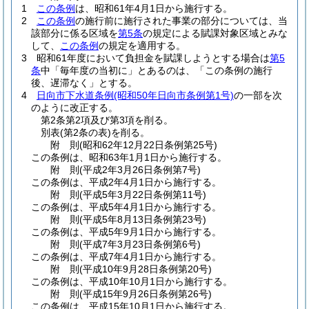
1
この条例
は、昭和61年4月1日から施行する。
2
この条例
の施行前に施行された事業の部分については、当
該部分に係る区域を
第5条
の規定による賦課対象区域とみな
して、
この条例
の規定を適用する。
3
昭和61年度において負担金を賦課しようとする場合は
第5
条
中「毎年度の当初に」とあるのは、「この条例の施行
後、遅滞なく」とする。
4
日向市下水道条例
(昭和50年日向市条例第1号)
の一部を次
のように改正する。
第2条第2項及び第3項を削る。
別表
(第2条の表)
を削る。
附
則
(昭和62年12月22日
条例第25号)
この条例は、昭和63年1月1日から施行する。
附
則
(平成2年3月26日
条例第7号)
この条例は、平成2年4月1日から施行する。
附
則
(平成5年3月22日
条例第11号)
この条例は、平成5年4月1日から施行する。
附
則
(平成5年8月13日
条例第23号)
この条例は、平成5年9月1日から施行する。
附
則
(平成7年3月23日
条例第6号)
この条例は、平成7年4月1日から施行する。
附
則
(平成10年9月28日
条例第20号)
この条例は、平成10年10月1日から施行する。
附
則
(平成15年9月26日
条例第26号)
この条例は、平成15年10月1日から施行する。