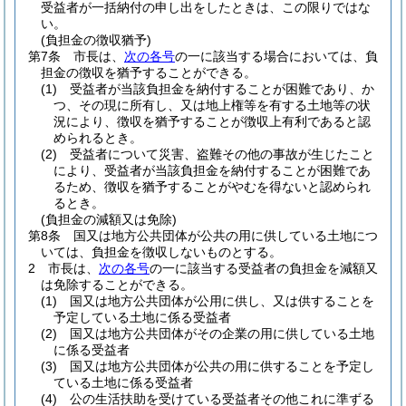
受益者が一括納付の申し出をしたときは、この限りではな
い。
(負担金の徴収猶予)
第7条
市長は、
次の各号
の一に該当する場合においては、負
担金の徴収を猶予することができる。
(1)
受益者が当該負担金を納付することが困難であり、か
つ、その現に所有し、又は地上権等を有する土地等の状
況により、徴収を猶予することが徴収上有利であると認
められるとき。
(2)
受益者について災害、盗難その他の事故が生じたこと
により、受益者が当該負担金を納付することが困難であ
るため、徴収を猶予することがやむを得ないと認められ
るとき。
(負担金の減額又は免除)
第8条
国又は地方公共団体が公共の用に供している土地につ
いては、負担金を徴収しないものとする。
2
市長は、
次の各号
の一に該当する受益者の負担金を減額又
は免除することができる。
(1)
国又は地方公共団体が公用に供し、又は供することを
予定している土地に係る受益者
(2)
国又は地方公共団体がその企業の用に供している土地
に係る受益者
(3)
国又は地方公共団体が公共の用に供することを予定し
ている土地に係る受益者
(4)
公の生活扶助を受けている受益者その他これに準ずる