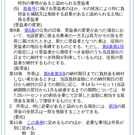
特別の事情があると認められる受益者
(5)
前各号
に掲げる受益者のほか、その状況により特に負
担金を減額又は免除する必要があると認められる土地に
係る受益者
(受益者の変更)
第9条
第5条
の公告の日後、受益者の変更があつた場合にお
いて、当該変更に係る当事者の一方又は双方がその旨を市
長に届け出たときは、新たに受益者となつた者は、従前の
受益者の地位を承継するものとする。
ただし、
第6条第1項
の規定により受益者から徴収すべき金額のうち当該届出の
日までに納付すべき時期が到来しているものは、従前の受
益者が納付するものとする。
(延滞金)
第10条
市長は、
第6条第3項
の納付期日までに負担金を納付
しない者があるときは、当該負担金額にその納付期日の翌
日から納付の日までの期日に応じ、年14.5パーセント
(当該
納期限の翌日から1月を経過するまでの期間については、年
7.25パーセント)
の割合を乗じて計算した金額に相当する延
滞金を加算して徴収するものとする。
2
市長は、特に必要があると認められる場合には、
前項
の延
滞金の全部又は一部を免除することができる。
(委任)
第11条
この条例
に定めるもののほか、必要な事項は市長が
別に定める。
附
則