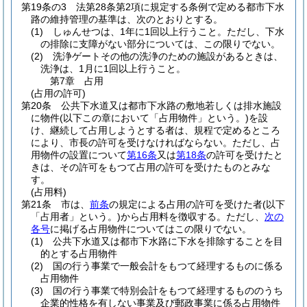
第19条の3
法第28条第2項に規定する条例で定める都市下水
路の維持管理の基準は、次のとおりとする。
(1)
しゅんせつは、1年に1回以上行うこと。
ただし、下水
の排除に支障がない部分については、この限りでない。
(2)
洗浄ゲートその他の洗浄のための施設があるときは、
洗浄は、1月に1回以上行うこと。
第7章
占用
(占用の許可)
第20条
公共下水道又は都市下水路の敷地若しくは排水施設
に物件
(以下この章において「占用物件」という。)
を設
け、継続して占用しようとする者は、規程で定めるところ
により、市長の許可を受けなければならない。
ただし、占
用物件の設置について
第16条
又は
第18条
の許可を受けたと
きは、その許可をもつて占用の許可を受けたものとみな
す。
(占用料)
第21条
市は、
前条
の規定による占用の許可を受けた者
(以下
「占用者」という。)
から占用料を徴収する。
ただし、
次の
各号
に掲げる占用物件についてはこの限りでない。
(1)
公共下水道又は都市下水路に下水を排除することを目
的とする占用物件
(2)
国の行う事業で一般会計をもつて経理するものに係る
占用物件
(3)
国の行う事業で特別会計をもつて経理するもののうち
企業的性格を有しない事業及び郵政事業に係る占用物件