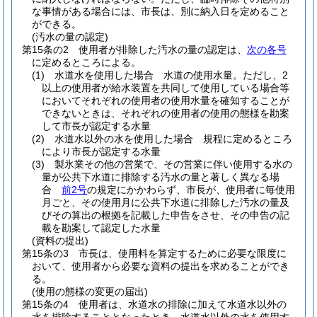
な事情がある場合には、市長は、別に納入日を定めること
ができる。
(汚水の量の認定)
第15条の2
使用者が排除した汚水の量の認定は、
次の各号
に定めるところによる。
(1)
水道水を使用した場合 水道の使用水量。
ただし、2
以上の使用者が給水装置を共同して使用している場合等
においてそれぞれの使用者の使用水量を確知することが
できないときは、それぞれの使用者の使用の態様を勘案
して市長が認定する水量
(2)
水道水以外の水を使用した場合 規程に定めるところ
により市長が認定する水量
(3)
製氷業その他の営業で、その営業に伴い使用する水の
量が公共下水道に排除する汚水の量と著しく異なる場
合
前2号
の規定にかかわらず、市長が、使用者に毎使用
月ごと、その使用月に公共下水道に排除した汚水の量及
びその算出の根拠を記載した申告をさせ、その申告の記
載を勘案して認定した水量
(資料の提出)
第15条の3
市長は、使用料を算定するために必要な限度に
おいて、使用者から必要な資料の提出を求めることができ
る。
(使用の態様の変更の届出)
第15条の4
使用者は、水道水の排除に加えて水道水以外の