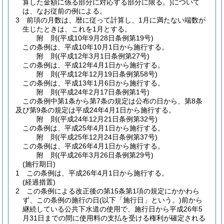
算した金額に係る部分に対応する部分に限る。)
について
は、なお従前の例による。
3
前項の月数は、暦に従って計算し、1月に満たない端数が
生じたときは、これを1月とする。
附
則
(平成10年9月28日
条例第19号)
この条例は、平成10年10月1日から施行する。
附
則
(平成12年3月1日
条例第27号)
この条例は、平成12年4月1日から施行する。
附
則
(平成12年12月19日
条例第58号)
この条例は、平成13年1月6日から施行する。
附
則
(平成24年2月17日
条例第1号)
この条例中第1条から第7条の規定は公布の日から、第8条
及び第9条の規定は平成24年4月1日から施行する。
附
則
(平成24年12月21日
条例第32号)
この条例は、平成25年4月1日から施行する。
附
則
(平成25年12月24日
条例第37号)
この条例は、平成26年4月1日から施行する。
附
則
(平成26年3月26日
条例第29号)
(施行期日)
1
この条例は、平成26年4月1日から施行する。
(経過措置)
2
この条例による改正後の第15条第1項の規定にかかわら
ず、この条例の施行の日
(以下「施行日」という。)
前から
継続している公共下水道の使用で、施行日から平成26年5
月31日までの間に使用料の支払を受ける権利が確定される