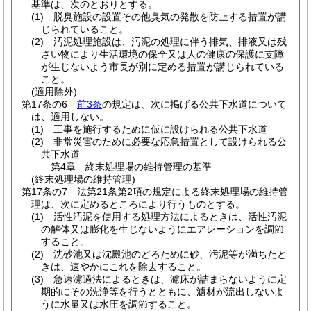
基準は、次のとおりとする。
(1)
脱臭施設の設置その他臭気の発散を防止する措置が講
じられていること。
(2)
汚泥処理施設は、汚泥の処理に伴う排気、排液又は残
さい物により生活環境の保全又は人の健康の保護に支障
が生じないよう市長が別に定める措置が講じられている
こと。
(適用除外)
第17条の6
前3条
の規定は、次に掲げる公共下水道について
は、適用しない。
(1)
工事を施行するために仮に設けられる公共下水道
(2)
非常災害のために必要な応急措置として設けられる公
共下水道
第4章
終末処理場の維持管理の基準
(終末処理場の維持管理)
第17条の7
法第21条第2項の規定による終末処理場の維持管
理は、次に定めるところにより行うものとする。
(1)
活性汚泥を使用する処理方法によるときは、活性汚泥
の解体又は膨化を生じないようにエアレーションを調節
すること。
(2)
沈砂池又は沈殿池のどろために砂、汚泥等が満ちたと
きは、速やかにこれを除去すること。
(3)
急速濾過法によるときは、濾床が詰まらないように定
期的にその洗浄等を行うとともに、濾材が流出しないよ
うに水量又は水圧を調節すること。