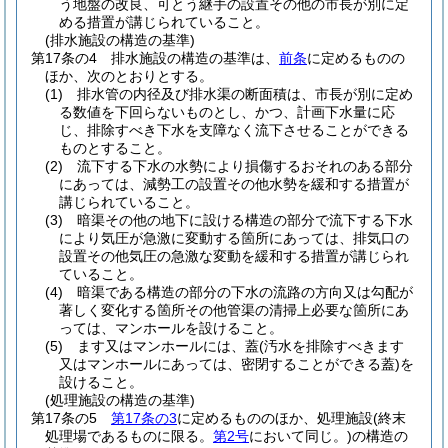
う地盤の改良、可とう継手の設置その他の市長が別に定
める措置が講じられていること。
(排水施設の構造の基準)
第17条の4
排水施設の構造の基準は、
前条
に定めるものの
ほか、次のとおりとする。
(1)
排水管の内径及び排水渠の断面積は、市長が別に定め
る数値を下回らないものとし、かつ、計画下水量に応
じ、排除すべき下水を支障なく流下させることができる
ものとすること。
(2)
流下する下水の水勢により損傷するおそれのある部分
にあっては、減勢工の設置その他水勢を緩和する措置が
講じられていること。
(3)
暗渠その他の地下に設ける構造の部分で流下する下水
により気圧が急激に変動する箇所にあっては、排気口の
設置その他気圧の急激な変動を緩和する措置が講じられ
ていること。
(4)
暗渠である構造の部分の下水の流路の方向又は勾配が
著しく変化する箇所その他管渠の清掃上必要な箇所にあ
っては、マンホールを設けること。
(5)
ます又はマンホールには、蓋
(汚水を排除すべきます
又はマンホールにあっては、密閉することができる蓋)
を
設けること。
(処理施設の構造の基準)
第17条の5
第17条の3
に定めるもののほか、処理施設
(終末
処理場であるものに限る。
第2号
において同じ。)
の構造の