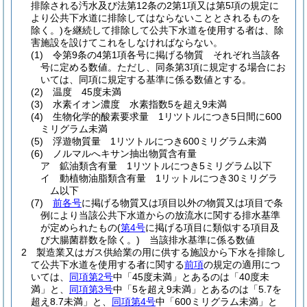
排除される汚水及び法第12条の2第1項又は第5項の規定に
より公共下水道に排除してはならないこととされるものを
除く。)
を継続して排除して公共下水道を使用する者は、除
害施設を設けてこれをしなければならない。
(1)
令第9条の4第1項各号に掲げる物質 それぞれ当該各
号に定める数値。
ただし、同条第3項に規定する場合にお
いては、同項に規定する基準に係る数値とする。
(2)
温度 45度未満
(3)
水素イオン濃度 水素指数5を超え9未満
(4)
生物化学的酸素要求量 1リツトルにつき5日間に600
ミリグラム未満
(5)
浮遊物質量 1リツトルにつき600ミリグラム未満
(6)
ノルマルへキサン抽出物質含有量
ア
鉱油類含有量 1リツトルにつき5ミリグラム以下
イ
動植物油脂類含有量 1リットルにつき30ミリグラ
ム以下
(7)
前各号
に掲げる物質又は項目以外の物質又は項目で条
例により当該公共下水道からの放流水に関する排水基準
が定められたもの
(
第4号
に掲げる項目に類似する項目及
び大腸菌群数を除く。)
当該排水基準に係る数値
2
製造業又はガス供給業の用に供する施設から下水を排除し
て公共下水道を使用する者に関する
前項
の規定の適用につ
いては、
同項第2号
中「45度未満」とあるのは「40度未
満」と、
同項第3号
中「5を超え9未満」とあるのは「5.7を
超え8.7未満」と、
同項第4号
中「600ミリグラム未満」と