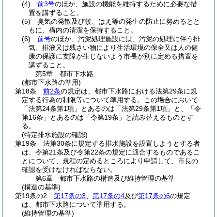
(4)
前3号
のほか、施設の機能を維持するために必要な措
置を講ずること。
(5)
臭気の発散及び蚊、はえ等の発生の防止に努めるとと
もに、構内の清潔を保持すること。
(6)
前号
のほか、汚泥処理施設には、汚泥の処理に伴う排
気、排液又は残さい物により生活環境の保全又は人の健
康の保護に支障が生じないよう市長が別に定める措置を
講ずること。
第5章
都市下水路
(都市下水路の準用)
第18条
前2条
の規定は、都市下水路における法第29条に規
定する行為の制限等について準用する。
この場合において
「法第24条第1項」とあるのは「法第29条第1項」と、「令
第16条」とあるのは「令第19条」と読み替えるものとす
る。
(特定排水施設の確認)
第19条
法第30条に規定する排水施設を設置しようとする者
は、令第21条及び令第22条の規定に適合するものであるこ
とについて、規程の定めるところにより申請して、市長の
確認を受けなければならない。
第6章
都市下水路の構造及び維持管理の基準
(構造の基準)
第19条の2
第17条の3
、
第17条の4
及び
第17条の6
の規定
は、都市下水路について準用する。
(維持管理の基準)