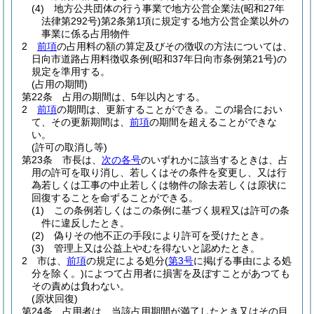
(4)
地方公共団体の行う事業で地方公営企業法
(昭和27年
法律第292号)
第2条第1項に規定する地方公営企業以外の
事業に係る占用物件
2
前項
の占用料の額の算定及びその徴収の方法については、
日向市道路占用料徴収条例
(昭和37年日向市条例第21号)
の
規定を準用する。
(占用の期間)
第22条
占用の期間は、5年以内とする。
2
前項
の期間は、更新することができる。
この場合におい
て、その更新期間は、
前項
の期間を超えることができな
い。
(許可の取消し等)
第23条
市長は、
次の各号
のいずれかに該当するときは、占
用の許可を取り消し、若しくはその条件を変更し、又は行
為若しくは工事の中止若しくは物件の除去若しくは原状に
回復することを命ずることができる。
(1)
この条例若しくはこの条例に基づく規程又は許可の条
件に違反したとき。
(2)
偽りその他不正の手段により許可を受けたとき。
(3)
管理上又は公益上やむを得ないと認めたとき。
2
市は、
前項
の規定による処分
(
第3号
に掲げる事由による処
分を除く。)
によつて占用者に損害を及ぼすことがあつても
その責めは負わない。
(原状回復)
第24条
占用者は、当該占用期間が満了したとき又はその目