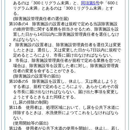
あるのは「300ミリグラム未満」と、
同項第5号
中「600ミ
リグラム未満」とあるのは「300ミリグラム未満」とす
る。
(除害施設管理責任者の選任届)
第10条の4
除害施設の設置者は規程で定める当該除害施設
の維持管理に関する業務を担当させるため、除害施設を設
置した日から14日以内に除害施設管理責任者を選任しなけ
ればならない。
2
除害施設の設置者は、除害施設管理責任者を選任又は変更
したときは、選任し、又は変更した日から7日以内に規程で
定めるところにより、市長に届け出なければならない。
3
市長は、除害施設管理責任者が規程で定める業務を怠つた
場合は、除害施設等を設置した者に対し、除害施設管理責
任者の変更を命ずることができる。
(除害施設の設置等の届出)
第10条の5
除害施設を設置し、休止し、又は廃止しようと
する者は、規程で定めるところにより、あらかじめその旨
を市長に届け出なければならない。
届け出た事項を変更し
ようとするときもまた同様とする。
(し尿の排除の制限)
第11条
使用者は、処理区域において、し尿を公共下水道に
排除するときは、水洗便所によつてこれをしなければなら
ない。
(使用開始等の届出)
第12条
使用者が公共下水道の使用を開始し、休止し、若し