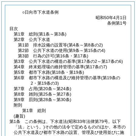
○日向市下水道条例
昭和50年4月1日
条例第1号
目次
第1章
総則
(第1条～第3条)
第2章
公共下水道
第1節
排水設備の設置等
(第4条～第8条の2)
第2節
公共下水道の使用
(第9条～第15条の4)
第3節
行為の許可
(第16条・第17条)
第3章
公共下水道の構造の基準
(第17条の2～第17条の6)
第4章
終末処理場の維持管理の基準
(第17条の7)
第5章
都市下水路
(第18条・第19条)
第6章
都市下水路の構造及び維持管理の基準
(第19条の
2・第19条の3)
第7章
占用
(第20条～第24条)
第8章
雑則
(第25条～第27条)
第9章
罰則
(第28条～第30条)
附則
第1章
総則
(趣旨)
第1条
この条例は、下水道法
(昭和33年法律第79号。以下
「法」という。)
その他の法令で定めるもののほか、本市の
公共下水道及び都市下水路の設置、管理及び使用並びに施