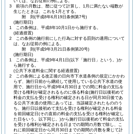
いては、なお従前の例による。
3
前項の月数は、暦に従つて計算し、1月に満たない端数が
生じたときは、これを1月とする。
附
則
(平成8年6月19日
条例第7号)
(施行期日)
1
この条例は、平成8年10月1日から施行する。
(経過措置)
2
この条例の施行前にした行為に対する罰則の適用について
は、なお従前の例による。
附
則
(平成9年3月21日
条例第20号)
(施行期日)
1
この条例は、平成9年4月1日
(以下「施行日」という。)
か
ら施行する。
(公共下水道料金に関する経過措置)
2
この条例による改正後の日向市下水道条例の規定にかかわ
らず、施行日前から継続して使用している公共下水道の使
用で、施行日から平成9年4月30日までの間に料金の支払を
受ける権利が確定されるものに係る料金
(施行日以後初めて
料金の支払を受ける権利の確定される日が同月30日後であ
る公共下水道の使用にあっては、当該確定されたもののう
ち、施行日以後初めて支払を受ける権利が確定される料金
を前回確定日
(その直前の料金の支払を受ける権利が確定し
た日をいう。以下同じ。)
から施行日以後初めて料金の支払
を受ける権利が確定される日までの期間の月数で除し、こ
れに前回確定日から同月30日までの期間の月数を乗じて計