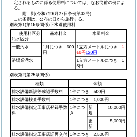
定されるものに係る使用料については、なお従前の例によ
る。
附
則
(令和7年6月27日
条例第33号)
この条例は、公布の日から施行する。
別表第1
(第15条関係)下水道使用料
使用料区分
基本料金
水量料金
汚水区分
一般汚水
1月につき 600
1立方メートルにつき
1
円
10円
120円
浴場業汚水
1立方メートルにつき 1
5円
別表第2
(第25条関係)
種類
金額
排水設備新設等確認手数料
1件につき 500円
排水設備検査手数料
1件につき 1,000円
排水設備指定工事店登録手数
1件につ
新
10,000円
料
き
規
更
5,000円
新
排水設備指定工事店証再交付
1件につき 2,500円