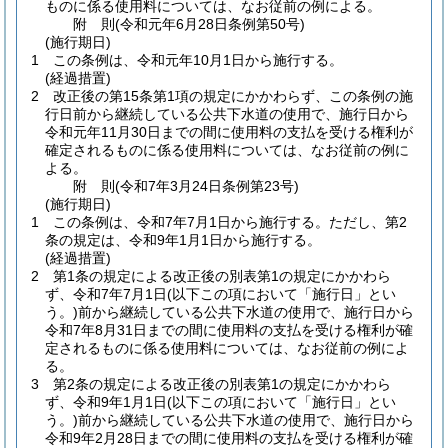
ものに係る使用料については、なお従前の例による。
附
則
(令和元年6月28日
条例第50号)
(施行期日)
1
この条例は、令和元年10月1日から施行する。
(経過措置)
2
改正後の第15条第1項の規定にかかわらず、この条例の施
行日前から継続している公共下水道の使用で、施行日から
令和元年11月30日までの間に使用料の支払を受ける権利が
確定されるものに係る使用料については、なお従前の例に
よる。
附
則
(令和7年3月24日
条例第23号)
(施行期日)
1
この条例は、令和7年7月1日から施行する。
ただし、第2
条の規定は、令和9年1月1日から施行する。
(経過措置)
2
第1条の規定による改正後の別表第1の規定にかかわら
ず、令和7年7月1日
(以下この項において「施行日」とい
う。)
前から継続している公共下水道の使用で、施行日から
令和7年8月31日までの間に使用料の支払を受ける権利が確
定されるものに係る使用料については、なお従前の例によ
る。
3
第2条の規定による改正後の別表第1の規定にかかわら
ず、令和9年1月1日
(以下この項において「施行日」とい
う。)
前から継続している公共下水道の使用で、施行日から
令和9年2月28日までの間に使用料の支払を受ける権利が確