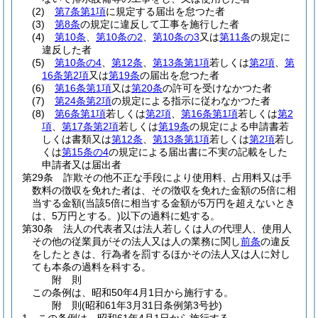
(2)
第7条第1項
に規定する届出を怠つた者
(3)
第8条
の規定に違反して工事を施行した者
(4)
第10条
、
第10条の2
、
第10条の3
又は
第11条
の規定に
違反した者
(5)
第10条の4
、
第12条
、
第13条第1項
若しくは
第2項
、
第
16条第2項
又は
第19条
の届出を怠つた者
(6)
第16条第1項
又は
第20条
の許可を受けなかつた者
(7)
第24条第2項
の規定による指示に従わなかつた者
(8)
第6条第1項
若しくは
第2項
、
第16条第1項
若しくは
第2
項
、
第17条第2項
若しくは
第19条
の規定による申請書若
しくは書類又は
第12条
、
第13条第1項
若しくは
第2項
若し
くは
第15条の4
の規定による届出書に不実の記載をした
申請者又は届出者
第29条
詐欺その他不正な手段により使用料、占用料又は手
数料の徴収を免れた者は、その徴収を免れた金額の5倍に相
当する金額
(当該5倍に相当する金額が5万円を超えないとき
は、5万円とする。)
以下の過料に処する。
第30条
法人の代表者又は法人若しくは人の代理人、使用人
その他の従業員がその法人又は人の業務に関し
前条
の違反
をしたときは、行為者を罰するほかその法人又は人に対し
ても本条の過料を科する。
附
則
この条例は、昭和50年4月1日から施行する。
附
則
(昭和61年3月31日
条例第3号抄)