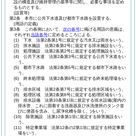
設の構造及び維持管理の基準等に関し、必要な事項を定め
るものとする。
(設置等)
第2条
本市に公共下水道及び都市下水路を設置する。
(用語の定義)
第3条
この条例において、
次の各号
に掲げる用語の意義は、
それぞれ
当該各号
に定めるところによる。
(1)
下水 法第2条第1号に規定する汚水又は雨水をいう。
(2)
排水施設 法第2条第2号に規定する排水施設をいう。
(3)
処理施設 法第2条第2号に規定する処理施設をいう。
(4)
公共下水道 法第2条第3号に規定する公共下水道をい
う。
(5)
都市下水路 法第2条第5号に規定する都市下水路をい
う。
(6)
終末処理場 法第2条第6号に規定する終末処理場をい
う。
(7)
排水区域 法第2条第7号に規定する排水区域をいう。
(8)
処理区域 法第2条第8号に規定する処理区域をいう。
(9)
排水設備 法第10条第1項に規定する排水設備
(屋内の
排水管、これに固着する洗面器及び水洗便所のタンク並
びに便器を含み、し尿浄化槽を除く。)
をいう。
(10)
除害施設 法第12条第1項に規定する除害施設をい
う。
(11)
特定事業場 法第12条の2第1項に規定する特定事業
場をいう。