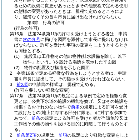
水を排除することとなったとき、水道水以外の水を使用す
るための設備に変更があったときその他規程で定める使用
の態様の変更があったときは、規程で定めるところによ
り、遅滞なくその旨を市長に届け出なければならない。
第3節
行為の許可
(行為の許可)
第16条
法第24条第1項の許可を受けようとする者は、申請
書に
次の各号
に掲げる図面を添付して市長に提出しなけれ
ばならない。
許可を受けた事項の変更をしようとするとき
も同様とする。
(1)
施設又は工作物その他の物件
(排水設備を除く。以下
「物件」という。)
を設ける場所を表示した平面図
(2)
物件の配置及び構造を示した図面
2
令第16条で定める軽微な行為をしようとする者は、申請
書を市長に提出して、その指示を受けなければならない。
3
前2項
の申請書の様式は、規程で定める。
(許可を要しない軽微な変更)
第17条
法第24条第1項の規定による条例で定める軽微な変
更とは、公共下水道の施設の機能を妨げ、又はその施設を
損傷するおそれのない物件で
前条
の規定による許可を受け
て設けたもの
(地上に存する部分に限る。)
に対する添加で
あつて、
前条
の規定による許可を受けた者が当該施設又は
工作物その他の物件を設ける目的に附随して行うものとす
る。
2
前条第2項
の規定は、
前項
の規定により軽微な変更をしよ