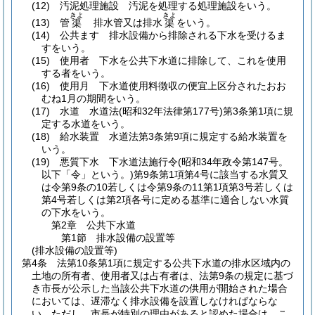
(12)
汚泥処理施設 汚泥を処理する処理施設をいう。
きよ
きよ
(13)
管
排水管又は排水
をいう。
渠
渠
(14)
公共ます 排水設備から排除される下水を受けるま
すをいう。
(15)
使用者 下水を公共下水道に排除して、これを使用
する者をいう。
(16)
使用月 下水道使用料徴収の便宜上区分されたおお
むね1月の期間をいう。
(17)
水道 水道法
(昭和32年法律第177号)
第3条第1項に規
定する水道をいう。
(18)
給水装置 水道法第3条第9項に規定する給水装置を
いう。
(19)
悪質下水 下水道法施行令
(昭和34年政令第147号。
以下「令」という。)
第9条第1項第4号に該当する水質又
は令第9条の10若しくは令第9条の11第1項第3号若しくは
第4号若しくは第2項各号に定める基準に適合しない水質
の下水をいう。
第2章
公共下水道
第1節
排水設備の設置等
(排水設備の設置等)
第4条
法第10条第1項に規定する公共下水道の排水区域内の
土地の所有者、使用者又は占有者は、法第9条の規定に基づ
き市長が公示した当該公共下水道の供用が開始された場合
においては、遅滞なく排水設備を設置しなければならな
い。
ただし、市長が特別の理由があると認めた場合は、こ