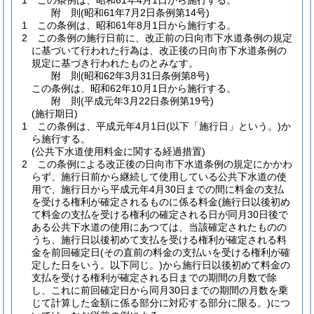
1
この条例は、昭和61年4月1日から施行する。
附
則
(昭和61年7月2日
条例第14号)
1
この条例は、昭和61年8月1日から施行する。
2
この条例の施行日前に、改正前の日向市下水道条例の規定
に基づいて行われた行為は、改正後の日向市下水道条例の
規定に基づき行われたものとみなす。
附
則
(昭和62年3月31日
条例第8号)
この条例は、昭和62年10月1日から施行する。
附
則
(平成元年3月22日
条例第19号)
(施行期日)
1
この条例は、平成元年4月1日
(以下「施行日」という。)
か
ら施行する。
(公共下水道使用料金に関する経過措置)
2
この条例による改正後の日向市下水道条例の規定にかかわ
らず、施行日前から継続して使用している公共下水道の使
用で、施行日から平成元年4月30日までの間に料金の支払
を受ける権利が確定されるものに係る料金
(施行日以後初め
て料金の支払を受ける権利の確定される日が同月30日後で
ある公共下水道の使用にあつては、当該確定されたものの
うち、施行日以後初めて支払を受ける権利が確定される料
金を前回確定日
(その直前の料金の支払いを受ける権利が確
定した日をいう。以下同じ。)
から施行日以後初めて料金の
支払を受ける権利が確定される日までの期間の月数で除
し、これに前回確定日から同月30日までの期間の月数を乗
じて計算した金額に係る部分に対応する部分に限る。)
につ