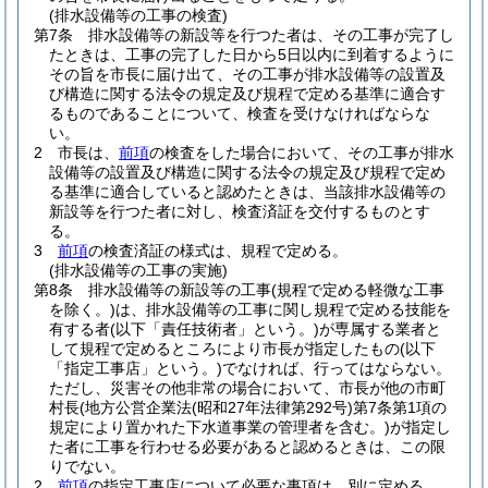
(排水設備等の工事の検査)
第7条
排水設備等の新設等を行つた者は、その工事が完了し
たときは、工事の完了した日から5日以内に到着するように
その旨を市長に届け出て、その工事が排水設備等の設置及
び構造に関する法令の規定及び規程で定める基準に適合す
るものであることについて、検査を受けなければならな
い。
2
市長は、
前項
の検査をした場合において、その工事が排水
設備等の設置及び構造に関する法令の規定及び規程で定め
る基準に適合していると認めたときは、当該排水設備等の
新設等を行つた者に対し、検査済証を交付するものとす
る。
3
前項
の検査済証の様式は、規程で定める。
(排水設備等の工事の実施)
第8条
排水設備等の新設等の工事
(規程で定める軽微な工事
を除く。)
は、排水設備等の工事に関し規程で定める技能を
有する者
(以下「責任技術者」という。)
が専属する業者と
して規程で定めるところにより市長が指定したもの
(以下
「指定工事店」という。)
でなければ、行ってはならない。
ただし、災害その他非常の場合において、市長が他の市町
村長
(地方公営企業法
(昭和27年法律第292号)
第7条第1項の
規定により置かれた下水道事業の管理者を含む。)
が指定し
た者に工事を行わせる必要があると認めるときは、この限
りでない。
2
前項
の指定工事店について必要な事項は、別に定める。