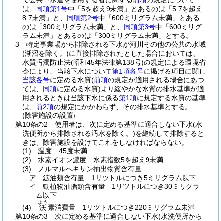
て公共下水道を使用する者に関する
前項
の規定について
は、
同項第1号
中「5を超え9未満」とあるのは「5.7を超え
8.7未満」と、
同項第2号
中「600ミリグラム未満」とある
のは「300ミリグラム未満」と、
同項第3号
中「600ミリグ
ラム未満」とあるのは「300ミリグラム未満」とする。
3
特定事業場から排除される下水が河川その他の公共の水域
(湖沼を除く。)
に直接排除されたとした場合においては、
水質汚濁防止法
(昭和45年法律第138号)
の規定による環境省
令により、当該下水について
第1項各号
に掲げる項目に関し
当該各号
に定める水質
(
前項
の規定が適用される場合にあつ
ては、
同項
に定める水質)
より緩やかな水質の排水基準が適
用されるときは当該下水に係る
第1項
に規定する水質の基準
は、
前2項
の規定にかかわらず、その排水基準とする。
(除害施設の設置)
第10条の2
使用者は、次に定める基準に適合しない下水
(水
洗便所から排除される汚水を除く。)
を継続して排除すると
きは、除害施設を設けてこれをしなければならない。
(1)
温度 45度未満
(2)
水素イオン濃度 水素指数5を超え9未満
(3)
ノルマルへキサン抽出物質含有量
ア
鉱油類含有量 1リツトルにつき5ミリグラム以下
イ
動植物油脂類含有量 1リツトルにつき30ミリグラ
ム以下
よう
(4)
素消費量 1リツトルにつき220ミリグラム未満
沃
第10条の3
次に定める基準に適合しない下水
(水洗便所から