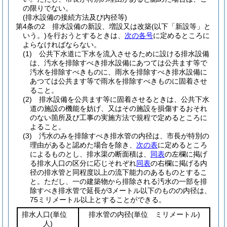
の限りでない。
(排水設備の接続方法及び内径等)
第4条の2
排水設備の新設、増設又は改築
(以下「新設等」と
いう。)
を行おうとするときは、
次の各号
に定めるところに
よらなければならない。
(1)
公共下水道に下水を流入させるために設ける排水設備
は、汚水を排除すべき排水設備にあつては公共ます等で
汚水を排除すべきものに、雨水を排除すべき排水設備に
あつては公共ます等で雨水を排除すべきものに固着させ
ること。
(2)
排水設備を公共ます等に固着させるときは、公共下水
道の施設の機能を妨げ、又はその施設を損傷するおそれ
のない箇所及び工事の実施方法で規程で定めるところに
よること。
(3)
汚水のみを排除すべき排水管の内径は、市長が特別の
理由があると認めた場合を除き、
次の表
に定めるところ
によるものとし、排水渠の断面積は、
同表
の左欄に掲げ
る排水人口の区分に応じそれぞれ
同表
の右欄に掲げる内
径の排水管と同程度以上の流下能力のあるものとするこ
と。
ただし、一の建築物から排除される汚水の一部を排
除すべき排水管で延長が3メートル以下のものの内径は、
75ミリメートル以上とすることができる。
排水人口
(単位
排水管の内径
(単位 ミリメートル)
人)