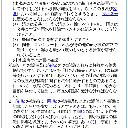
(排水設備及び法第24条第1項の規定に基づきその設置につ
いて許可を受けるべき排水施設を除く。以下この条及び
次
条
において同じ。)
の新設を行おうとするときは、
次の各号
に定めるところによらなければならない。
(1)
汚水は公共ます等で汚水を排除すべきものに、雨水は
公共ます等で雨水を排除すべきものに流入させるよう設
けること。
(2)
堅固で耐久力を有する構造とすること。
(3)
陶器、コンクリート、れんがその他の耐水性の材料で
造り、かつ、漏水を最少限度のものとする措置が講ぜら
れていること。
(排水設備等の計画の確認)
第6条
排水設備又は
前条
の排水施設
(これらに接続する除害
施設を含む。以下これらを「排水設備等」という。)
の新設
等を行おうとする者は、あらかじめ、その計画が排水設備
等の設置及び構造に関する法令に適合するものであること
について、規程で定めるところにより、申請書に、必要な
書類を添付して提出し、市長の確認を受けなければならな
い。
2
前項
の申請者は、
同項
の申請書及びこれに添付した書類に
記載した事項を変更しようとするときは、あらかじめ、そ
の変更について書面により届け出て
同項
の規定による市長
の確認を受けなければならない。
ただし、排水設備等の構
造に影響を及ぼすおそれのない変更にあつては、事前にそ
の旨を市長に届け出ることをもつて足りる。