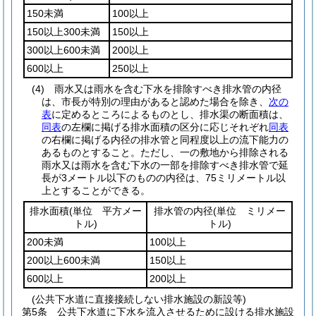
150未満
100以上
150以上300未満
150以上
300以上600未満
200以上
600以上
250以上
(4)
雨水又は雨水を含む下水を排除すべき排水管の内径
は、市長が特別の理由があると認めた場合を除き、
次の
表
に定めるところによるものとし、排水渠の断面積は、
同表
の左欄に掲げる排水面積の区分に応じそれぞれ
同表
の右欄に掲げる内径の排水管と同程度以上の流下能力の
あるものとすること。
ただし、一の敷地から排除される
雨水又は雨水を含む下水の一部を排除すべき排水管で延
長が3メートル以下のものの内径は、75ミリメートル以
上とすることができる。
排水面積
(単位 平方メー
排水管の内径
(単位 ミリメー
トル)
トル)
200未満
100以上
200以上600未満
150以上
600以上
200以上
(公共下水道に直接接続しない排水施設の新設等)
第5条
公共下水道に下水を流入させるために設ける排水施設