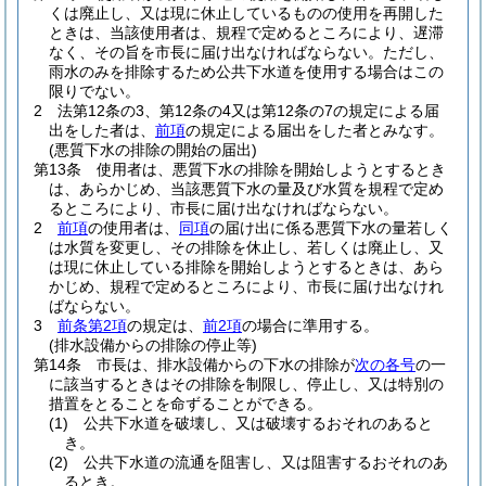
くは廃止し、又は現に休止しているものの使用を再開した
ときは、当該使用者は、規程で定めるところにより、遅滞
なく、その旨を市長に届け出なければならない。
ただし、
雨水のみを排除するため公共下水道を使用する場合はこの
限りでない。
2
法第12条の3、第12条の4又は第12条の7の規定による届
出をした者は、
前項
の規定による届出をした者とみなす。
(悪質下水の排除の開始の届出)
第13条
使用者は、悪質下水の排除を開始しようとするとき
は、あらかじめ、当該悪質下水の量及び水質を規程で定め
るところにより、市長に届け出なければならない。
2
前項
の使用者は、
同項
の届け出に係る悪質下水の量若しく
は水質を変更し、その排除を休止し、若しくは廃止し、又
は現に休止している排除を開始しようとするときは、あら
かじめ、規程で定めるところにより、市長に届け出なけれ
ばならない。
3
前条第2項
の規定は、
前2項
の場合に準用する。
(排水設備からの排除の停止等)
第14条
市長は、排水設備からの下水の排除が
次の各号
の一
に該当するときはその排除を制限し、停止し、又は特別の
措置をとることを命ずることができる。
(1)
公共下水道を破壊し、又は破壊するおそれのあると
き。
(2)
公共下水道の流通を阻害し、又は阻害するおそれのあ
るとき。