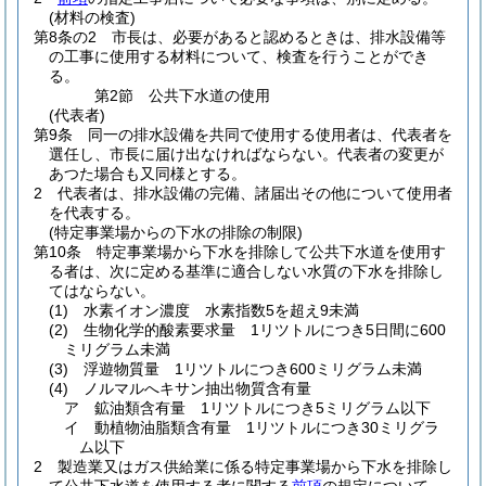
(材料の検査)
第8条の2
市長は、必要があると認めるときは、排水設備等
の工事に使用する材料について、検査を行うことができ
る。
第2節
公共下水道の使用
(代表者)
第9条
同一の排水設備を共同で使用する使用者は、代表者を
選任し、市長に届け出なければならない。
代表者の変更が
あつた場合も又同様とする。
2
代表者は、排水設備の完備、諸届出その他について使用者
を代表する。
(特定事業場からの下水の排除の制限)
第10条
特定事業場から下水を排除して公共下水道を使用す
る者は、次に定める基準に適合しない水質の下水を排除し
てはならない。
(1)
水素イオン濃度 水素指数5を超え9未満
(2)
生物化学的酸素要求量 1リツトルにつき5日間に600
ミリグラム未満
(3)
浮遊物質量 1リツトルにつき600ミリグラム未満
(4)
ノルマルへキサン抽出物質含有量
ア
鉱油類含有量 1リツトルにつき5ミリグラム以下
イ
動植物油脂類含有量 1リツトルにつき30ミリグラ
ム以下
2
製造業又はガス供給業に係る特定事業場から下水を排除し