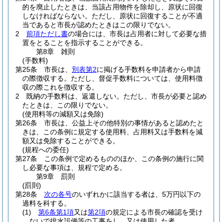
的を廃止したときは、当該占用物件を除却し、原状に回復
しなければならない。
ただし、原状に回復することが不適
当であると市長が認めたときはこの限りでない。
2
前項ただし書
の場合には、市長は占用者に対して必要な措
置をとることを指示することができる。
第8章
雑則
(手数料)
第25条
市長は、
別表第2
に掲げる手数料を申請者から申請
の際徴収する。
ただし、督促手数料については、使用料徴
収の際これを徴収する。
2
既納の手数料は、返還しない。
ただし、市長が必要と認め
たときは、この限りでない。
(使用料等の減額又は免除)
第26条
市長は、公益上その他特別の事情があると認めたと
きは、この条例に規定する使用料、占用料又は手数料を減
額又は免除することができる。
(規程への委任)
第27条
この条例で定めるもののほか、この条例の施行に関
し必要な事項は、規程で定める。
第9章
罰則
(罰則)
第28条
次の各号
のいずれかに該当する者は、5万円以下の
過料を科する。
(1)
第6条第1項
又は
第2項
の規定による市長の確認を受け
ないで排水設備等の工事をし、又は使用した者