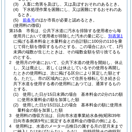
(3)
人畜に危害を及ぼし、又は及ぼすおそれのあるとき。
(4)
下水処理作業を困難にし、又は困難にするおそれのあ
るとき。
(5)
前各号
のほか市長が必要と認めるとき。
(使用料の徴収)
第15条
市長は、公共下水道に汚水を排除する使用者から毎
使用月において使用者が排除した汚水の量に応じ、
別表第1
に掲げる基本料金と水量料金との合計額に100分の110を乗
じて得た額を徴収するものとする。
この場合において、1円
未満の端数が生じたときは、その端数金額を切り捨てるも
のとする。
2
使用月の中途において、公共下水道の使用を開始し、休止
し、又は廃止し、若しくは休止しているその使用を再開し
たときの使用料は、次に掲げる区分により算定した額とす
る。
ただし、市の区域内において住所を移転し引き続き公
共下水道を使用する者の使用料にあつては、通算するもの
とする。
(1)
使用した日が15日未満の場合 基本料金の2分の1の額
に使用水量料金の額を加算した額
(2)
使用した日が15日以上の場合 基本料金の額に使用水
量料金の額を加算した額
3
使用料の徴収方法は、日向市水道事業給水条例
(昭和39年
日向市条例第9号)
に規定する水道料金の徴収の例による。
4
使用料は、水道のメーター点検日の属する月の翌月末まで
に納入しなければならない。
ただし、臨時排除その他特別