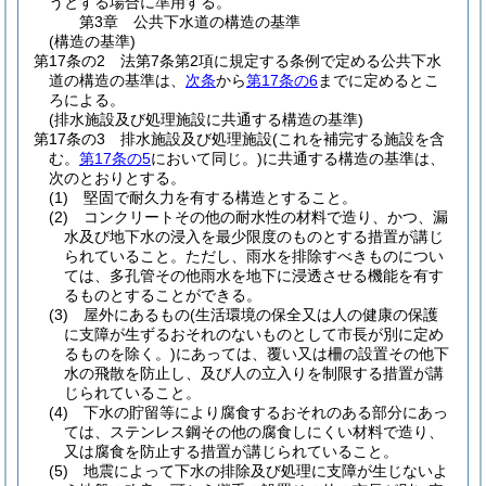
うとする場合に準用する。
第3章
公共下水道の構造の基準
(構造の基準)
第17条の2
法第7条第2項に規定する条例で定める公共下水
道の構造の基準は、
次条
から
第17条の6
までに定めるとこ
ろによる。
(排水施設及び処理施設に共通する構造の基準)
第17条の3
排水施設及び処理施設
(これを補完する施設を含
む。
第17条の5
において同じ。)
に共通する構造の基準は、
次のとおりとする。
(1)
堅固で耐久力を有する構造とすること。
(2)
コンクリートその他の耐水性の材料で造り、かつ、漏
水及び地下水の浸入を最少限度のものとする措置が講じ
られていること。
ただし、雨水を排除すべきものについ
ては、多孔管その他雨水を地下に浸透させる機能を有す
るものとすることができる。
(3)
屋外にあるもの
(生活環境の保全又は人の健康の保護
に支障が生ずるおそれのないものとして市長が別に定め
るものを除く。)
にあっては、覆い又は柵の設置その他下
水の飛散を防止し、及び人の立入りを制限する措置が講
じられていること。
(4)
下水の貯留等により腐食するおそれのある部分にあっ
ては、ステンレス鋼その他の腐食しにくい材料で造り、
又は腐食を防止する措置が講じられていること。
(5)
地震によって下水の排除及び処理に支障が生じないよ