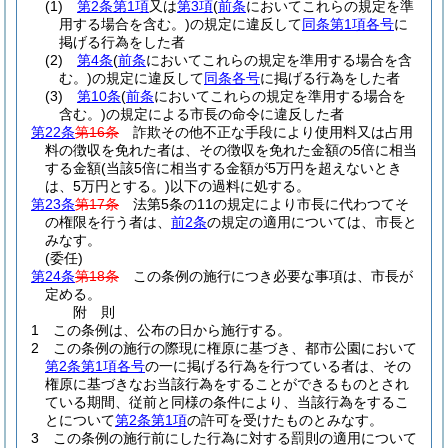
(1)
第2条第1項
又は
第3項
(
前条
においてこれらの規定を準
用する場合を含む。)
の規定に違反して
同条第1項各号
に
掲げる行為をした者
(2)
第4条
(
前条
においてこれらの規定を準用する場合を含
む。)
の規定に違反して
同条各号
に掲げる行為をした者
(3)
第10条
(
前条
においてこれらの規定を準用する場合を
含む。)
の規定による市長の命令に違反した者
第22条
第16条
詐欺その他不正な手段により使用料又は占用
料の徴収を免れた者は、その徴収を免れた金額の5倍に相当
する金額
(当該5倍に相当する金額が5万円を超えないとき
は、5万円とする。)
以下の過料に処する。
第23条
第17条
法第5条の11の規定により市長に代わつてそ
の権限を行う者は、
前2条
の規定の適用については、市長と
みなす。
(委任)
第24条
第18条
この条例の施行につき必要な事項は、市長が
定める。
附
則
1
この条例は、公布の日から施行する。
2
この条例の施行の際現に権原に基づき、都市公園において
第2条第1項各号
の一に掲げる行為を行つている者は、その
権原に基づきなお当該行為をすることができるものとされ
ている期間、従前と同様の条件により、当該行為をするこ
とについて
第2条第1項
の許可を受けたものとみなす。
3
この条例の施行前にした行為に対する罰則の適用について