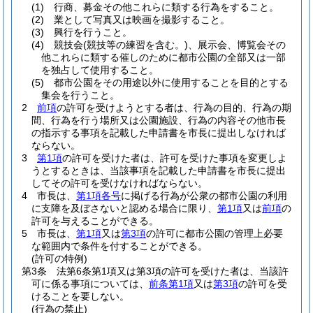
(1)
行商、募金その他これらに類する行為をすること。
(2)
業として写真又は映画を撮影すること。
(3)
興行を行うこと。
(4)
競技会
(競技等の練習を含む。)
、展示会、博覧会その
他これらに類する催しのために都市公園の全部又は一部
を独占して使用すること。
(5)
都市公園をその用途以外に使用することを目的とする
集会を行うこと。
2
前項
の許可を受けようとする者は、行為の目的、行為の期
間、行為を行う場所又は公園施設、行為の内容その他市長
の指示する事項を記載した申請書を市長に提出しなければ
ならない。
3
第1項
の許可を受けた者は、許可を受けた事項を変更しよ
うとするときは、当該事項を記載した申請書を市長に提出
してその許可を受けなければならない。
4
市長は、
第1項各号
に掲げる行為が公衆の都市公園の利用
に支障を及ぼさないと認める場合に限り、
第1項
又は
前項
の
許可を与えることができる。
5
市長は、
第1項
又は
第3項
の許可に都市公園の管理上必要
な範囲内で条件を付することができる。
(許可の特例)
第3条
法第6条第1項又は第3項の許可を受けた者は、当該許
可に係る事項については、
前条第1項
又は
第3項
の許可を受
けることを要しない。
(行為の禁止)