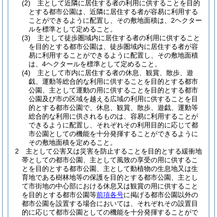
(2)
主として近隣に居住する者の利用に供することを目的
とする都市公園は、近隣に居住する者が容易に利用する
ことができるように配置し、その敷地面積は、2ヘクター
ルを標準として定めること。
(3)
主として徒歩圏域内に居住する者の利用に供すること
を目的とする都市公園は、徒歩圏域内に居住する者が容
易に利用することができるように配置し、その敷地面積
は、4ヘクタールを標準として定めること。
(4)
主として市内に居住する者の休息、観賞、散歩、遊
戯、運動等総合的な利用に供することを目的とする都市
公園、主として運動の用に供することを目的とする都市
公園及び市の区域を越える広域の利用に供することを目
的とする都市公園で、休息、観賞、散歩、遊戯、運動等
総合的な利用に供されるものは、容易に利用することが
できるように配置し、それぞれその利用目的に応じて都
市公園としての機能を十分発揮することができるように
その敷地面積を定めること。
2
主として公害又は災害を防止することを目的とする緩衝地
帯としての都市公園、主として風致の享受の用に供するこ
とを目的とする都市公園、主として動植物の生息地又は生
育地である樹林地等の保護を目的とする都市公園、主とし
て市街地の中心部における休息又は観賞の用に供すること
を目的とする都市公園等
前項各号
に掲げる都市公園以外の
都市公園を設置する場合においては、それぞれその設置目
的に応じて都市公園としての機能を十分発揮することがで