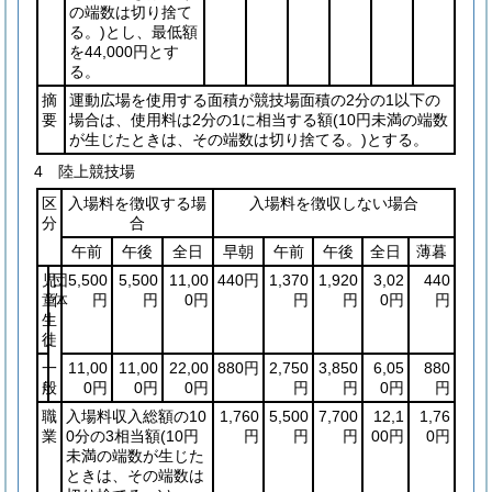
の端数は切り捨て
る。)
とし、最低額
を44,000円とす
る。
摘
運動広場を使用する面積が競技場面積の2分の1以下の
要
場合は、使用料は2分の1に相当する額
(10円未満の端数
が生じたときは、その端数は切り捨てる。)
とする。
4 陸上競技場
区
入場料を徴収する場
入場料を徴収しない場合
分
合
午前
午後
全日
早朝
午前
午後
全日
薄暮
児
団
5,500
5,500
11,00
440円
1,370
1,920
3,02
440
童
体
円
円
0円
円
円
0円
円
生
徒
一
11,00
11,00
22,00
880円
2,750
3,850
6,05
880
般
0円
0円
0円
円
円
0円
円
職
入場料収入総額の10
1,760
5,500
7,700
12,1
1,76
業
0分の3相当額
(10円
円
円
円
00円
0円
未満の端数が生じた
ときは、その端数は