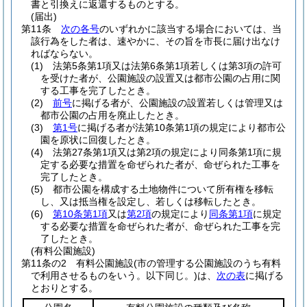
書と引換えに返還するものとする。
(届出)
第11条
次の各号
のいずれかに該当する場合においては、当
該行為をした者は、速やかに、その旨を市長に届け出なけ
ればならない。
(1)
法第5条第1項又は法第6条第1項若しくは第3項の許可
を受けた者が、公園施設の設置又は都市公園の占用に関
する工事を完了したとき。
(2)
前号
に掲げる者が、公園施設の設置若しくは管理又は
都市公園の占用を廃止したとき。
(3)
第1号
に掲げる者が法第10条第1項の規定により都市公
園を原状に回復したとき。
(4)
法第27条第1項又は第2項の規定により同条第1項に規
定する必要な措置を命ぜられた者が、命ぜられた工事を
完了したとき。
(5)
都市公園を構成する土地物件について所有権を移転
し、又は抵当権を設定し、若しくは移転したとき。
(6)
第10条第1項
又は
第2項
の規定により
同条第1項
に規定
する必要な措置を命ぜられた者が、命ぜられた工事を完
了したとき。
(有料公園施設)
第11条の2
有料公園施設
(市の管理する公園施設のうち有料
で利用させるものをいう。以下同じ。)
は、
次の表
に掲げる
とおりとする。