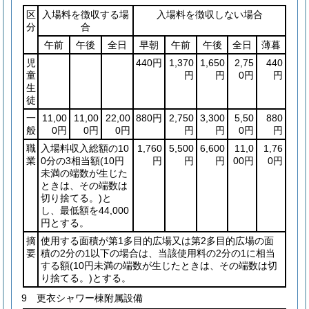
区
入場料を徴収する場
入場料を徴収しない場合
分
合
午前
午後
全日
早朝
午前
午後
全日
薄暮
児
440円
1,370
1,650
2,75
440
童
円
円
0円
円
生
徒
一
11,00
11,00
22,00
880円
2,750
3,300
5,50
880
般
0円
0円
0円
円
円
0円
円
職
入場料収入総額の10
1,760
5,500
6,600
11,0
1,76
業
0分の3相当額
(10円
円
円
円
00円
0円
未満の端数が生じた
ときは、その端数は
切り捨てる。)
と
し、最低額を44,000
円とする。
摘
使用する面積が第1多目的広場又は第2多目的広場の面
要
積の2分の1以下の場合は、当該使用料の2分の1に相当
する額
(10円未満の端数が生じたときは、その端数は切
り捨てる。)
とする。
9 更衣シャワー棟附属設備