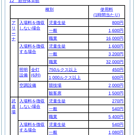
12 総合体育館
種別
使用料
(1時間当たり)
ア
入場料を徴収
児童生徒
800円
リ
しない場合
一般
1,600円
ー
職業
16,000円
ナ
入場料を徴収
児童生徒
1,600円
する場合
一般
3,200円
職業
32,000円
照明
全灯
750ルクス以上
450円
設備
(6列)
1,000ルクス以上
600円
空調設備
競技場
2,000円
観客席
1,500円
武
入場料を徴収
児童生徒
270円
道
しない場合
一般
540円
場
職業
5,400円
入場料を徴収
児童生徒
540円
する場合
一般
1,080円