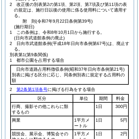
2
改正後の別表第2の第1項、第2項、第7項及び第11項の表
の規定は、施行日以後の使用に係る使用料について適用す
る。
附
則
(令和7年9月22日
条例第39号)
(施行期日)
1
この条例は、令和8年10月1日から施行する。
(日向市武道館条例の廃止)
2
日向市武道館条例
(平成18年日向市条例第67号)
は、廃止す
る。
別表第1
(第9条関係)
1 都市公園を占用する場合
日向市道路占用料徴収条例
(昭和37年日向市条例第21号)
別表に掲げる区分に応じ、同条例別表に規定する占用料の
額
2
第2条第1項各号
に掲げる行為をする場合
区分
単位
期間
料金
行商、撮影その他これらに類
1日
300円
するもの
興業
1平方メ
1日
5円
ートル
競技会、展示会、博覧会その
1平方メ
1日
2円