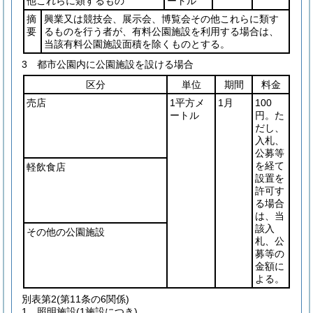
他これらに類するもの
ートル
摘
興業又は競技会、展示会、博覧会その他これらに類す
要
るものを行う者が、有料公園施設を利用する場合は、
当該有料公園施設面積を除くものとする。
3 都市公園内に公園施設を設ける場合
区分
単位
期間
料金
売店
1平方メ
1月
100
ートル
円。た
だし、
入札、
公募等
を経て
軽飲食店
設置を
許可す
る場合
は、当
該入
その他の公園施設
札、公
募等の
金額に
よる。
別表第2
(第11条の6関係)
1 照明施設(1施設につき)