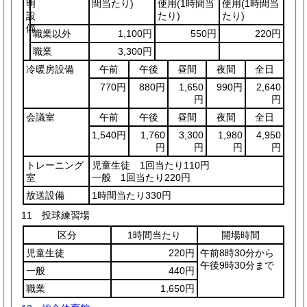
明
間当たり)
使用
(1時間当
使用
(1時間当
設
たり)
たり)
備
職業以外
1,100円
550円
220円
職業
3,300円
冷暖房設備
午前
午後
昼間
夜間
全日
770円
880円
1,650
990円
2,640
円
円
会議室
午前
午後
昼間
夜間
全日
1,540円
1,760
3,300
1,980
4,950
円
円
円
円
トレーニング
児童生徒 1回当たり110円
室
一般 1回当たり220円
放送設備
1時間当たり330円
11 投球練習場
区分
1時間当たり
開場時間
児童生徒
220円
午前8時30分から
午後9時30分まで
一般
440円
職業
1,650円