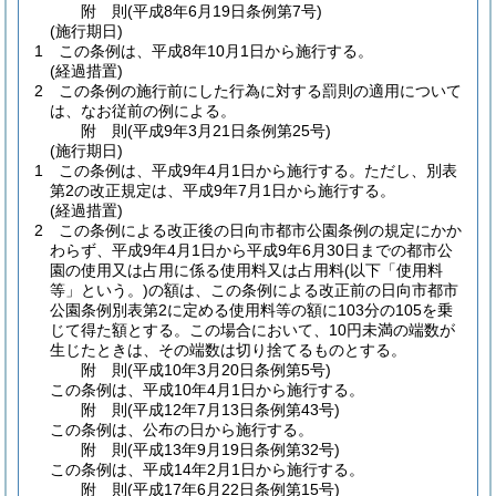
附
則
(平成8年6月19日
条例第7号)
(施行期日)
1
この条例は、平成8年10月1日から施行する。
(経過措置)
2
この条例の施行前にした行為に対する罰則の適用について
は、なお従前の例による。
附
則
(平成9年3月21日
条例第25号)
(施行期日)
1
この条例は、平成9年4月1日から施行する。
ただし、別表
第2の改正規定は、平成9年7月1日から施行する。
(経過措置)
2
この条例による改正後の日向市都市公園条例の規定にかか
わらず、平成9年4月1日から平成9年6月30日までの都市公
園の使用又は占用に係る使用料又は占用料
(以下「使用料
等」という。)
の額は、この条例による改正前の日向市都市
公園条例別表第2に定める使用料等の額に103分の105を乗
じて得た額とする。
この場合において、10円未満の端数が
生じたときは、その端数は切り捨てるものとする。
附
則
(平成10年3月20日
条例第5号)
この条例は、平成10年4月1日から施行する。
附
則
(平成12年7月13日
条例第43号)
この条例は、公布の日から施行する。
附
則
(平成13年9月19日
条例第32号)
この条例は、平成14年2月1日から施行する。
附
則
(平成17年6月22日
条例第15号)