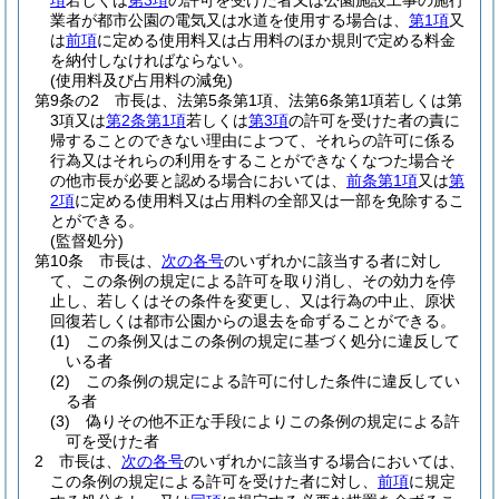
項
若しくは
第3項
の許可を受けた者又は公園施設工事の施行
業者が都市公園の電気又は水道を使用する場合は、
第1項
又
は
前項
に定める使用料又は占用料のほか規則で定める料金
を納付しなければならない。
(使用料及び占用料の減免)
第9条の2
市長は、法第5条第1項、法第6条第1項若しくは第
3項又は
第2条第1項
若しくは
第3項
の許可を受けた者の責に
帰することのできない理由によつて、それらの許可に係る
行為又はそれらの利用をすることができなくなつた場合そ
の他市長が必要と認める場合においては、
前条第1項
又は
第
2項
に定める使用料又は占用料の全部又は一部を免除するこ
とができる。
(監督処分)
第10条
市長は、
次の各号
のいずれかに該当する者に対し
て、この条例の規定による許可を取り消し、その効力を停
止し、若しくはその条件を変更し、又は行為の中止、原状
回復若しくは都市公園からの退去を命ずることができる。
(1)
この条例又はこの条例の規定に基づく処分に違反して
いる者
(2)
この条例の規定による許可に付した条件に違反してい
る者
(3)
偽りその他不正な手段によりこの条例の規定による許
可を受けた者
2
市長は、
次の各号
のいずれかに該当する場合においては、
この条例の規定による許可を受けた者に対し、
前項
に規定