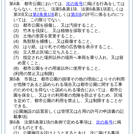
第4条
都市公園においては、
次の各号
に掲げる行為をしては
ならない。
ただし、法第5条第1項、法第6条第1項若しくは
第3項又は
第2条第1項
若しくは
第3項
の許可に係るものにつ
いては、この限りでない。
(1)
都市公園を損傷し、又は汚損すること。
(2)
竹木を伐採し、又は植物を採取すること。
(3)
土地の形質を変更すること。
(4)
鳥獣類を捕獲し、又は殺傷すること。
(5)
はり紙、はり札その他の広告物を表示すること。
(6)
立入禁止区域に立ち入ること。
(7)
指定された場所以外の場所へ車両を乗り入れ、又は留
め置くこと。
(8)
都市公園をその用途以外に使用すること。
(利用の禁止又は制限)
第5条
市長は、都市公園の損壊その他の理由によりその利用
が危険であると認められる場合又は都市公園に関する工事
のためやむを得ないと認められる場合においては、都市公
園を保全し、又はその利用者の危険を防止するため、区域
を定めて、都市公園の利用を禁止し、又は制限することが
できる。
(公園施設の設置若しくは管理又は占用の許可の申請書の記
載事項)
第6条
法第5条第1項の条例で定める事項は、
次の各号
に掲
げるものとする。
(1)
公園施設を設けようとするときは、次に掲げる事項