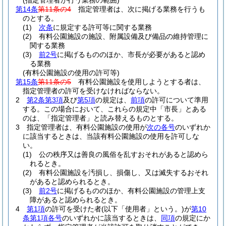
(指定管理者が行う業務の範囲)
第14条
第11条の4
指定管理者は、次に掲げる業務を行うも
のとする。
(1)
次条
に規定する許可等に関する業務
(2)
有料公園施設の施設、附属設備及び備品の維持管理に
関する業務
(3)
前2号
に掲げるもののほか、市長が必要があると認め
る業務
(有料公園施設の使用の許可等)
第15条
第11条の5
有料公園施設を使用しようとする者は、
指定管理者の許可を受けなければならない。
2
第2条第3項
及び
第5項
の規定は、
前項
の許可について準用
する。
この場合において、これらの規定中「市長」とある
のは、「指定管理者」と読み替えるものとする。
3
指定管理者は、有料公園施設の使用が
次の各号
のいずれか
に該当するときは、当該有料公園施設の使用を許可しな
い。
(1)
公の秩序又は善良の風俗を乱すおそれがあると認めら
れるとき。
(2)
有料公園施設を汚損し、損傷し、又は滅失するおそれ
があると認められるとき。
(3)
前2号
に掲げるもののほか、有料公園施設の管理上支
障があると認められるとき。
4
第1項
の許可を受けた者
(以下「使用者」という。)
が
第10
条第1項各号
のいずれかに該当するときは、
同項
の規定にか