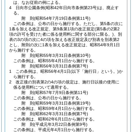
は、なお従前の例による。
4
日向市公園条例
(昭和42年日向市条例第23号)
は、廃止す
る。
附
則
(昭和54年7月19日
条例第11号)
この条例は、公布の日から施行する。
ただし、第5条の次に
1条を加える改正規定、第9条第1項の改正規定
(第5条の2第2
項の許可を受けた者に係る使用料に関する部分に限る。)
、別
表の3の項の次に4の項を加える改正規定及び別表を別表第2
とし、附則の次に1表を加える改正規定は、昭和54年9月1日
から施行する。
附
則
(昭和55年3月31日
条例第10号)
この条例は、昭和55年4月1日から施行する。
附
則
(昭和56年3月31日
条例第7号)
1
この条例は、昭和56年4月1日
(以下「施行日」という。)
か
ら施行する。
2
改正後の別表第2の4の項の規定は、施行日以後の使用に
係る使用料について適用する。
附
則
(昭和57年7月9日
条例第11号)
この条例は、公布の日から施行する。
附
則
(昭和59年3月31日
条例第19号)
この条例は、昭和59年4月1日から施行する。
附
則
(昭和62年3月31日
条例第7号)
この条例は、昭和62年6月1日から施行する。
附
則
(平成元年3月22日
条例第9号)
この条例は、平成元年4月1日から施行する。