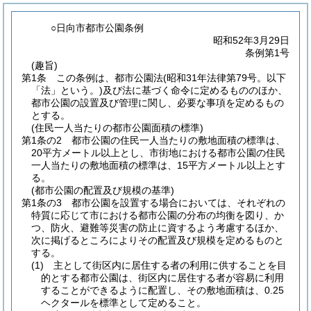
○日向市都市公園条例
昭和52年3月29日
条例第1号
(趣旨)
第1条
この条例は、都市公園法
(昭和31年法律第79号。以下
「法」という。)
及び法に基づく命令に定めるもののほか、
都市公園の設置及び管理に関し、必要な事項を定めるもの
とする。
(住民一人当たりの都市公園面積の標準)
第1条の2
都市公園の住民一人当たりの敷地面積の標準は、
20平方メートル以上とし、市街地における都市公園の住民
一人当たりの敷地面積の標準は、15平方メートル以上とす
る。
(都市公園の配置及び規模の基準)
第1条の3
都市公園を設置する場合においては、それぞれの
特質に応じて市における都市公園の分布の均衡を図り、か
つ、防火、避難等災害の防止に資するよう考慮するほか、
次に掲げるところによりその配置及び規模を定めるものと
する。
(1)
主として街区内に居住する者の利用に供することを目
的とする都市公園は、街区内に居住する者が容易に利用
することができるように配置し、その敷地面積は、0.25
ヘクタールを標準として定めること。