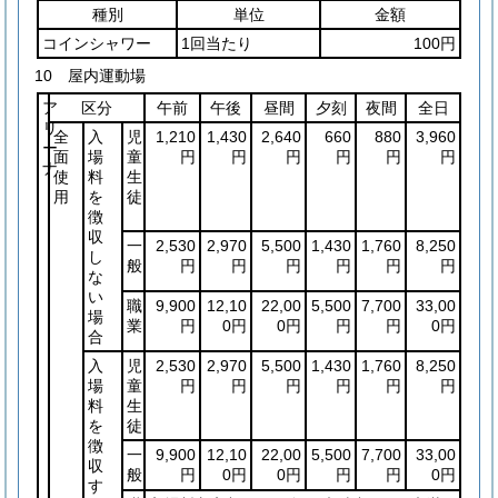
種別
単位
金額
コインシャワー
1回当たり
100円
10 屋内運動場
ア
区分
午前
午後
昼間
夕刻
夜間
全日
リ
全
入
児
1,210
1,430
2,640
660
880
3,960
ー
面
場
童
円
円
円
円
円
円
ナ
使
料
生
用
を
徒
徴
収
一
2,530
2,970
5,500
1,430
1,760
8,250
し
般
円
円
円
円
円
円
な
い
職
9,900
12,10
22,00
5,500
7,700
33,00
場
業
円
0円
0円
円
円
0円
合
入
児
2,530
2,970
5,500
1,430
1,760
8,250
場
童
円
円
円
円
円
円
料
生
を
徒
徴
一
9,900
12,10
22,00
5,500
7,700
33,00
収
般
円
0円
0円
円
円
0円
す