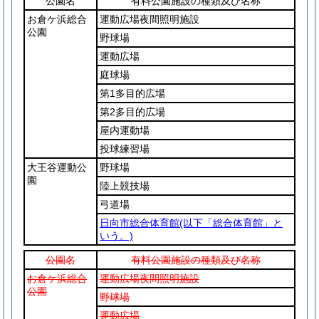
公園名
有料公園施設の種類及び名称
お倉ケ浜総合
運動広場夜間照明施設
公園
野球場
運動広場
庭球場
第1多目的広場
第2多目的広場
屋内運動場
投球練習場
大王谷運動公
野球場
園
陸上競技場
弓道場
日向市総合体育館
(以下「総合体育館」と
いう。)
公園名
有料公園施設の種類及び名称
お倉ケ浜総合
運動広場夜間照明施設
公園
野球場
運動広場