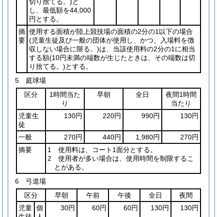
切り捨てる。)
と
し、最低額を44,000
円とする。
摘
使用する面積が陸上競技場の面積の2分の1以下の場合
要
(児童生徒及び一般の団体が使用し、かつ、入場料を徴
収しない場合に限る。)
は、当該使用料の2分の1に相当
する額
(10円未満の端数が生じたときは、その端数は切
り捨てる。)
とする。
5 庭球場
区分
1時間当た
早朝
全日
夜間1時間
り
当たり
児童生
130円
220円
990円
130円
徒
一般
270円
440円
1,980円
270円
摘要
1 使用料は、コート1面分とする。
2 使用者が多い場合は、使用時間を制限するこ
とがある。
6 弓道場
区分
早朝
午前
午後
全日
夜間
児童
個
30円
60円
60円
130円
130円
生徒
人