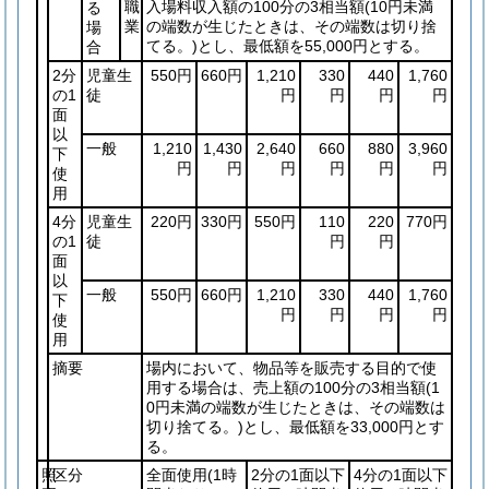
職
入場料収入額の100分の3相当額
(10円未満
る
業
の端数が生じたときは、その端数は切り捨
場
てる。)
とし、最低額を55,000円とする。
合
2分
児童生
550円
660円
1,210
330
440
1,760
の1
徒
円
円
円
円
面
以
一般
1,210
1,430
2,640
660
880
3,960
下
円
円
円
円
円
円
使
用
4分
児童生
220円
330円
550円
110
220
770円
の1
徒
円
円
面
以
一般
550円
660円
1,210
330
440
1,760
下
円
円
円
円
使
用
摘要
場内において、物品等を販売する目的で使
用する場合は、売上額の100分の3相当額
(1
0円未満の端数が生じたときは、その端数は
切り捨てる。)
とし、最低額を33,000円とす
る。
照
区分
全面使用
(1時
2分の1面以下
4分の1面以下