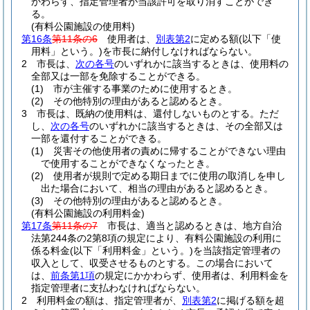
かわらず、指定管理者が当該許可を取り消すことができ
る。
(有料公園施設の使用料)
第16条
第11条の6
使用者は、
別表第2
に定める額
(以下「使
用料」という。)
を市長に納付しなければならない。
2
市長は、
次の各号
のいずれかに該当するときは、使用料の
全部又は一部を免除することができる。
(1)
市が主催する事業のために使用するとき。
(2)
その他特別の理由があると認めるとき。
3
市長は、既納の使用料は、還付しないものとする。
ただ
し、
次の各号
のいずれかに該当するときは、その全部又は
一部を還付することができる。
(1)
災害その他使用者の責めに帰することができない理由
で使用することができなくなったとき。
(2)
使用者が規則で定める期日までに使用の取消しを申し
出た場合において、相当の理由があると認めるとき。
(3)
その他特別の理由があると認めるとき。
(有料公園施設の利用料金)
第17条
第11条の7
市長は、適当と認めるときは、地方自治
法第244条の2第8項の規定により、有料公園施設の利用に
係る料金
(以下「利用料金」という。)
を当該指定管理者の
収入として、収受させるものとする。
この場合において
は、
前条第1項
の規定にかかわらず、使用者は、利用料金を
指定管理者に支払わなければならない。
2
利用料金の額は、指定管理者が、
別表第2
に掲げる額を超