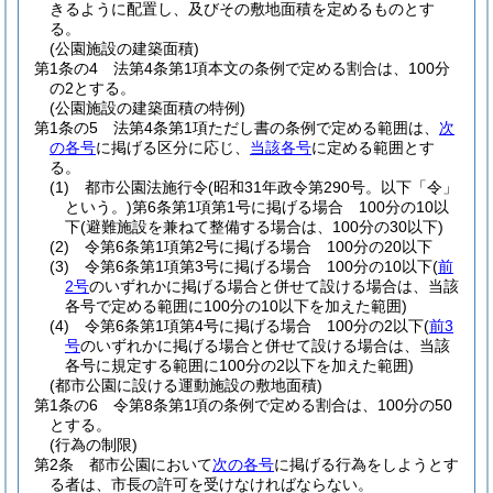
きるように配置し、及びその敷地面積を定めるものとす
る。
(公園施設の建築面積)
第1条の4
法第4条第1項本文の条例で定める割合は、100分
の2とする。
(公園施設の建築面積の特例)
第1条の5
法第4条第1項ただし書の条例で定める範囲は、
次
の各号
に掲げる区分に応じ、
当該各号
に定める範囲とす
る。
(1)
都市公園法施行令
(昭和31年政令第290号。以下「令」
という。)
第6条第1項第1号に掲げる場合 100分の10以
下
(避難施設を兼ねて整備する場合は、100分の30以下)
(2)
令第6条第1項第2号に掲げる場合 100分の20以下
(3)
令第6条第1項第3号に掲げる場合 100分の10以下
(
前
2号
のいずれかに掲げる場合と併せて設ける場合は、当該
各号で定める範囲に100分の10以下を加えた範囲)
(4)
令第6条第1項第4号に掲げる場合 100分の2以下
(
前3
号
のいずれかに掲げる場合と併せて設ける場合は、当該
各号に規定する範囲に100分の2以下を加えた範囲)
(都市公園に設ける運動施設の敷地面積)
第1条の6
令第8条第1項の条例で定める割合は、100分の50
とする。
(行為の制限)
第2条
都市公園において
次の各号
に掲げる行為をしようとす
る者は、市長の許可を受けなければならない。