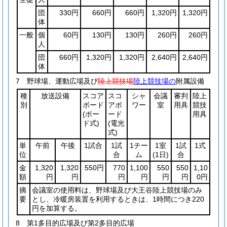
団
330円
660円
660円
1,320円
1,320円
体
一般
個
60円
130円
130円
260円
260円
人
団
660円
1,320円
1,320円
2,640円
2,640円
体
7 野球場、運動広場及び
陸上競技場
陸上競技場の
附属設備
種
放送設備
スコア
スコ
シャ
会議
審判
陸上
別
ボード
アボ
ワー
室
用具
競技
(ボー
ード
用具
ド式)
(電光
式)
単
午前
午後
1試合
1試
1チー
1室
1試
1式
位
合
ム
(1日)
合
金
1,320
1,320
550円
770
1,100
550
550
1,10
額
円
円
円
円
円
円
0円
摘
会議室の使用料は、野球場及び大王谷陸上競技場のみ
要
とし、冷暖房装置を利用するときは、1時間につき220
円を加算する。
8 第1多目的広場及び第2多目的広場