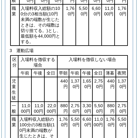
般
0円
0円
0円
円
0円
0円
0円
円
職
入場料収入総額の10
1,76
5,50
6,60
11,0
1,76
業
0分の3相当額
(10円
0円
0円
0円
00円
0円
未満の端数が生じた
ときは、その端数は
切り捨てる。)
とし、
最低額を44,000円と
する。
3 運動広場
区
入場料を徴収する
入場料を徴収しない場合
分
場合
午前
午後
全日
早朝
午前
午後
全日
薄暮
夜間
児
440
1,37
1,65
2,75
440
1,37
童
円
0円
0円
0円
円
0円
生
徒
一
11,0
11,0
22,0
880
2,75
3,30
5,50
880
2,75
般
00円
00円
00円
円
0円
0円
0円
円
0円
職
入場料収入総額の
1,76
5,50
6,60
11,0
1,76
5,50
業
100分の3相当額
(1
0円
0円
0円
00円
0円
0円
0円未満の端数が
生じたときは、そ