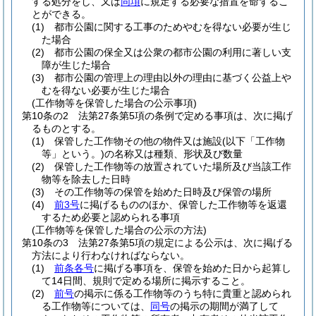
する処分をし、又は
同項
に規定する必要な措置を命ずるこ
とができる。
(1)
都市公園に関する工事のためやむを得ない必要が生じ
た場合
(2)
都市公園の保全又は公衆の都市公園の利用に著しい支
障が生じた場合
(3)
都市公園の管理上の理由以外の理由に基づく公益上や
むを得ない必要が生じた場合
(工作物等を保管した場合の公示事項)
第10条の2
法第27条第5項の条例で定める事項は、次に掲げ
るものとする。
(1)
保管した工作物その他の物件又は施設
(以下「工作物
等」という。)
の名称又は種類、形状及び数量
(2)
保管した工作物等の放置されていた場所及び当該工作
物等を除去した日時
(3)
その工作物等の保管を始めた日時及び保管の場所
(4)
前3号
に掲げるもののほか、保管した工作物等を返還
するため必要と認められる事項
(工作物等を保管した場合の公示の方法)
第10条の3
法第27条第5項の規定による公示は、次に掲げる
方法により行わなければならない。
(1)
前条各号
に掲げる事項を、保管を始めた日から起算し
て14日間、規則で定める場所に掲示すること。
(2)
前号
の掲示に係る工作物等のうち特に貴重と認められ
る工作物等については、
同号
の掲示の期間が満了して