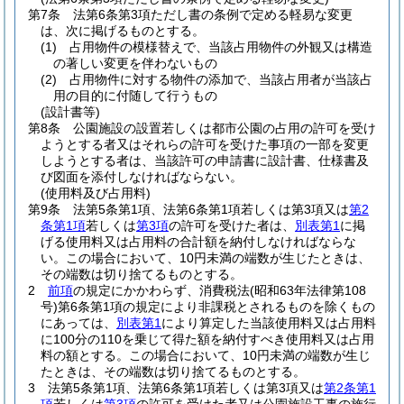
第7条
法第6条第3項ただし書の条例で定める軽易な変更
は、次に掲げるものとする。
(1)
占用物件の模様替えで、当該占用物件の外観又は構造
の著しい変更を伴わないもの
(2)
占用物件に対する物件の添加で、当該占用者が当該占
用の目的に付随して行うもの
(設計書等)
第8条
公園施設の設置若しくは都市公園の占用の許可を受け
ようとする者又はそれらの許可を受けた事項の一部を変更
しようとする者は、当該許可の申請書に設計書、仕様書及
び図面を添付しなければならない。
(使用料及び占用料)
第9条
法第5条第1項、法第6条第1項若しくは第3項又は
第2
条第1項
若しくは
第3項
の許可を受けた者は、
別表第1
に掲
げる使用料又は占用料の合計額を納付しなければならな
い。
この場合において、10円未満の端数が生じたときは、
その端数は切り捨てるものとする。
2
前項
の規定にかかわらず、消費税法
(昭和63年法律第108
号)
第6条第1項の規定により非課税とされるものを除くもの
にあっては、
別表第1
により算定した当該使用料又は占用料
に100分の110を乗じて得た額を納付すべき使用料又は占用
料の額とする。
この場合において、10円未満の端数が生じ
たときは、その端数は切り捨てるものとする。
3
法第5条第1項、法第6条第1項若しくは第3項又は
第2条第1