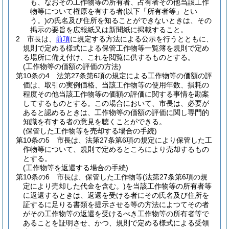
も、なおその工作物等の所有者、占有者その他当該工作
物等について権原を有する者
(以下「所有者等」とい
う。)
の氏名及び住所を知ることができないときは、その
掲示の要旨を広報紙又は新聞紙に掲載すること。
2
市長は、
前項
に規定する方法による公示を行うとともに、
規則で定める様式による保管工作物等一覧簿を規則で定め
る場所に備え付け、これを閲覧に供するものとする。
(工作物等の価額の評価の方法)
第10条の4
法第27条第6項の規定による工作物等の価額の評
価は、取引の実例価格、当該工作物等の使用年数、損耗の
程度その他当該工作物等の価額の評価に関する事情を勘案
してするものとする。
この場合において、市長は、必要が
あると認めるときは、工作物等の価額の評価に関し専門的
知識を有する者の意見を聴くことができる。
(保管した工作物等を売却する場合の手続)
第10条の5
市長は、法第27条第6項の規定により保管した工
作物等について、規則で定めるところにより売却するもの
とする。
(工作物等を返還する場合の手続)
第10条の6
市長は、保管した工作物等
(法第27条第6項の規
定により売却した代金を含む。)
を当該工作物等の所有者等
に返還するときは、返還を受ける者にその氏名及び住所を
証するに足りる書類を提示させる等の方法によつてその者
がその工作物等の返還を受けるべき工作物等の所有者等で
あることを証明させ、かつ、規則で定める様式による受領