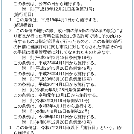
この条例は、公布の日から施行する。
附
則
(平成18年12月21日
条例第71号)
(施行期日)
1
この条例は、平成19年4月1日から施行する。
(経過措置)
2
この条例の施行の際、改正前の第5条の2第2項の規定によ
り市長が行った有料公園施設に係る許可で現にその効力を
有するものは指定管理者が行ったものと、この条例の施行
の日前に当該許可に関し市長に対してなされた申請その他
の手続は指定管理者に対してなされたものとみなす。
附
則
(平成25年3月19日
条例第18号)
この条例は、平成25年4月1日から施行する。
附
則
(平成26年3月26日
条例第46号)
この条例は、平成26年4月1日から施行する。
附
則
(平成30年3月16日
条例第16号)
この条例は、平成30年4月1日から施行する。
附
則
(令和元年6月28日
条例第45号)
この条例は、令和元年10月1日から施行する。
附
則
(令和3年3月19日
条例第11号)
この条例は、令和3年4月1日から施行する。
附
則
(令和5年9月15日
条例第22号)
この条例は、令和5年10月1日から施行する。
附
則
(令和6年12月20日
条例第40号)
1
この条例は、令和7年2月1日
(以下「施行日」という。)
か
ら施行する。