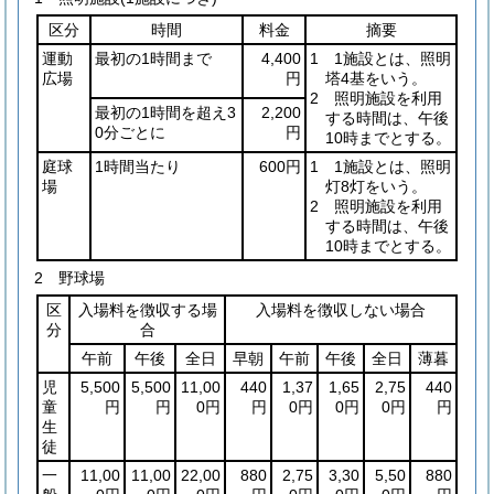
区分
時間
料金
摘要
運動
最初の1時間まで
4,400
1 1施設とは、照明
広場
円
塔4基をいう。
2 照明施設を利用
最初の1時間を超え3
2,200
する時間は、午後
0分ごとに
円
10時までとする。
庭球
1時間当たり
600円
1 1施設とは、照明
場
灯8灯をいう。
2 照明施設を利用
する時間は、午後
10時までとする。
2 野球場
区
入場料を徴収する場
入場料を徴収しない場合
分
合
午前
午後
全日
早朝
午前
午後
全日
薄暮
児
5,500
5,500
11,00
440
1,37
1,65
2,75
440
童
円
円
0円
円
0円
0円
0円
円
生
徒
一
11,00
11,00
22,00
880
2,75
3,30
5,50
880