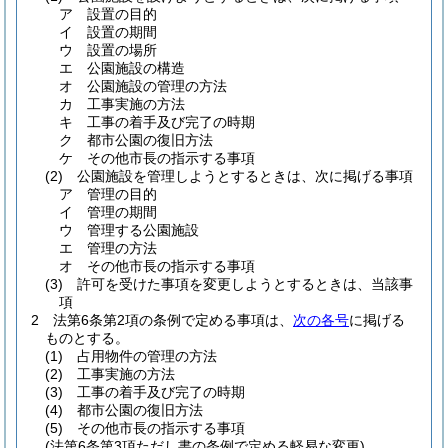
ア
設置の目的
イ
設置の期間
ウ
設置の場所
エ
公園施設の構造
オ
公園施設の管理の方法
カ
工事実施の方法
キ
工事の着手及び完了の時期
ク
都市公園の復旧方法
ケ
その他市長の指示する事項
(2)
公園施設を管理しようとするときは、次に掲げる事項
ア
管理の目的
イ
管理の期間
ウ
管理する公園施設
エ
管理の方法
オ
その他市長の指示する事項
(3)
許可を受けた事項を変更しようとするときは、当該事
項
2
法第6条第2項の条例で定める事項は、
次の各号
に掲げる
ものとする。
(1)
占用物件の管理の方法
(2)
工事実施の方法
(3)
工事の着手及び完了の時期
(4)
都市公園の復旧方法
(5)
その他市長の指示する事項
(法第6条第3項ただし書の条例で定める軽易な変更)