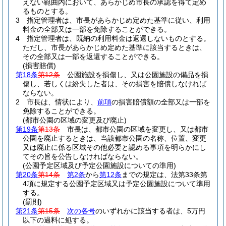
えない範囲内において、あらかじめ市長の承認を得て定め
るものとする。
3
指定管理者は、市長があらかじめ定めた基準に従い、利用
料金の全部又は一部を免除することができる。
4
指定管理者は、既納の利用料金は返還しないものとする。
ただし、市長があらかじめ定めた基準に該当するときは、
その全部又は一部を返還することができる。
(損害賠償)
第18条
第12条
公園施設を損傷し、又は公園施設の備品を損
傷し、若しくは紛失した者は、その損害を賠償しなければ
ならない。
2
市長は、情状により、
前項
の損害賠償額の全部又は一部を
免除することができる。
(都市公園の区域の変更及び廃止)
第19条
第13条
市長は、都市公園の区域を変更し、又は都市
公園を廃止するときは、当該都市公園の名称、位置、変更
又は廃止に係る区域その他必要と認める事項を明らかにし
てその旨を公告しなければならない。
(公園予定区域及び予定公園施設についての準用)
第20条
第14条
第2条
から
第12条
までの規定は、法第33条第
4項に規定する公園予定区域又は予定公園施設について準用
する。
(罰則)
第21条
第15条
次の各号
のいずれかに該当する者は、5万円
以下の過料に処する。