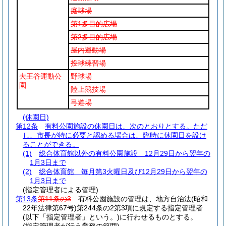
庭球場
第1多目的広場
第2多目的広場
屋内運動場
投球練習場
大王谷運動公
野球場
園
陸上競技場
弓道場
(休園日)
第12条
有料公園施設の休園日は、次のとおりとする。
ただ
し、市長が特に必要と認める場合は、臨時に休園日を設け
ることができる。
(1)
総合体育館以外の有料公園施設 12月29日から翌年の
1月3日まで
(2)
総合体育館 毎月第3火曜日及び12月29日から翌年の
1月3日まで
(指定管理者による管理)
第13条
第11条の3
有料公園施設の管理は、地方自治法
(昭和
22年法律第67号)
第244条の2第3項に規定する指定管理者
(以下「指定管理者」という。)
に行わせるものとする。