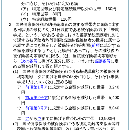
分に応じ、それぞれに定める額
(ア)
特定世帯及び特定継続世帯以外の世帯 160円
(イ)
特定世帯 80円
(ウ)
特定継続世帯 120円
2
国民健康保険税の納税義務者の属する世帯内に6歳に達す
る日以後の最初の3月31日以前である被保険者
(以下「未就
学児」という。)
がある場合における当該納税義務者に対し
て課する被保険者均等割額
(当該納税義務者の世帯に属する
未就学児につき算定した被保険者均等割額
(
前項
に規定する
金額を減額するものとした場合にあっては、その減額後の
被保険者均等割額)
に限る。)
は、当該被保険者均等割額か
ら、
次の各号
に掲げる区分に応じ、それぞれ
当該各号
に定
める額を減額して得た額とする。
(1)
国民健康保険の被保険者に係る基礎課税額の被保険者
均等割額 次に掲げる世帯の区分に応じ、それぞれ未就
学児1人について次に定める額
ア
前項第1号ア
に規定する金額を減額した世帯 3,240
円
イ
前項第2号ア
に規定する金額を減額した世帯 5,400
円
ウ
前項第3号ア
に規定する金額を減額した世帯 8,640
円
エ
ア
から
ウ
までに掲げる世帯以外の世帯 10,800円
(2)
国民健康保険の被保険者に係る後期高齢者支援金等課
税額の被保険者均等割額 次に掲げる世帯の区分に応