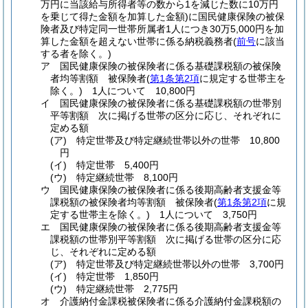
万円に当該給与所得者等の数から1を減じた数に10万円
を乗じて得た金額を加算した金額)
に国民健康保険の被保
険者及び特定同一世帯所属者1人につき30万5,000円を加
算した金額を超えない世帯に係る納税義務者
(
前号
に該当
する者を除く。)
ア
国民健康保険の被保険者に係る基礎課税額の被保険
者均等割額 被保険者
(
第1条第2項
に規定する世帯主を
除く。)
1人について 10,800円
イ
国民健康保険の被保険者に係る基礎課税額の世帯別
平等割額 次に掲げる世帯の区分に応じ、それぞれに
定める額
(ア)
特定世帯及び特定継続世帯以外の世帯 10,800
円
(イ)
特定世帯 5,400円
(ウ)
特定継続世帯 8,100円
ウ
国民健康保険の被保険者に係る後期高齢者支援金等
課税額の被保険者均等割額 被保険者
(
第1条第2項
に規
定する世帯主を除く。)
1人について 3,750円
エ
国民健康保険の被保険者に係る後期高齢者支援金等
課税額の世帯別平等割額 次に掲げる世帯の区分に応
じ、それぞれに定める額
(ア)
特定世帯及び特定継続世帯以外の世帯 3,700円
(イ)
特定世帯 1,850円
(ウ)
特定継続世帯 2,775円
オ
介護納付金課税被保険者に係る介護納付金課税額の