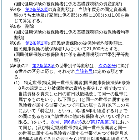
(国民健康保険の被保険者に係る基礎課税額の資産割額)
第4条
第2条第2項
の資産割額は、当該年度分の固定資産税
額のうち土地及び家屋に係る部分の額に100分の11.00を乗
じて算定する。
第5条
削除
(国民健康保険の被保険者に係る基礎課税額の被保険者均等
割額)
第6条
第2条第2項
の国民健康保険の被保険者均等割額は、
国民健康保険の被保険者1人について21,600円とする。
(国民健康保険の被保険者に係る基礎課税額の世帯別平等割
額)
第6条の2
第2条第2項
の世帯別平等割額は、
次の各号
に掲げ
る世帯の区分に応じ、それぞれ
当該各号
に定める額とす
る。
(1)
特定世帯
(特定同一世帯所属者
(国民健康保険法第6条第
8号の規定により被保険者の資格を喪失した者であつて、
当該資格を喪失した日の前日以後継続して同一の世帯に
属するものをいう。以下同じ。)
と同一の世帯に属する被
保険者が属する世帯であつて同日の属する月
(以下この号
において「特定月」という。)
以後5年を経過する月まで
の間にあるもの
(当該世帯に他の被保険者がいない場合に
限る。)
をいう。
次号
、
第6条の6
及び
第17条第1項
におい
て同じ。)
及び特定継続世帯
(特定同一世帯所属者と同一
の世帯に属する被保険者が属する世帯であつて特定月以
後5年を経過する月の翌月から特定月以後8年を経過する