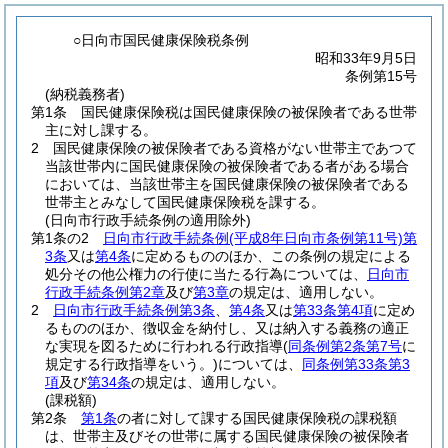
○日向市国民健康保険税条例
昭和33年9月5日
条例第15号
(納税義務者)
第1条
国民健康保険税は国民健康保険の被保険者である世帯
主に対し課する。
2
国民健康保険の被保険者である資格がない世帯主であつて
当該世帯内に国民健康保険の被保険者である者がある場合
においては、当該世帯主を国民健康保険の被保険者である
世帯主とみなして国民健康保険税を課する。
(日向市行政手続条例の適用除外)
第1条の2
日向市行政手続条例
(平成8年日向市条例第11号)
第
3条
又は
第4条
に定めるもののほか、この条例の規定による
処分その他公権力の行使に当たる行為については、
日向市
行政手続条例第2章
及び
第3章
の規定は、適用しない。
2
日向市行政手続条例第3条
、
第4条
又は
第33条第4項
に定め
るもののほか、徴収金を納付し、又は納入する義務の適正
な実現を図るために行われる行政指導
(
同条例第2条第7号
に
規定する行政指導をいう。)
については、
同条例第33条第3
項
及び
第34条
の規定は、適用しない。
(課税額)
第2条
第1条
の者に対して課する国民健康保険税の課税額
は、世帯主及びその世帯に属する国民健康保険の被保険者