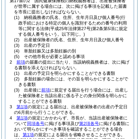
第17条の2
国民健康保険税の納税義務者は、出産被保険者
が世帯に属する場合には、次に掲げる事項を記載した届書
を市長に提出しなければならない。
(1)
納税義務者の氏名、住所、生年月日及び個人番号
(行
政手続における特定の個人を識別するための番号の利用
等に関する法律
(平成25年法律第27号)
第2条第5項に規定
する個人番号をいう。以下同じ。)
(2)
出産被保険者の氏名、住所、生年月日及び個人番号
(3)
出産の予定日
(4)
単胎妊娠又は多胎妊娠の別
(5)
その他市長が必要と認める事項
2
前項
の届書の提出に当たり、当該納税義務者は、次に掲げ
る書類を添えなければならない。
(1)
出産の予定日を明らかにすることができる書類
(2)
多胎妊娠の場合には、その旨を明らかにすることがで
きる書類
(3)
出産後に
前項
に規定する届出を行う場合には、出産し
た被保険者と当該出産に係る子との身分関係を明らかに
することができる書類
3
第1項
の規定による届出は、出産被保険者の出産の予定日
の6月前から行うことができる。
4
第1項
の規定にかかわらず、市長が、当該出産被保険者に
ついて
同項各号
に掲げる事項及び
第2項各号
に掲げる書類に
おいて明らかにすべき事項を確認することができる場合
は、
第1項
の規定による届出を省略させることができる。