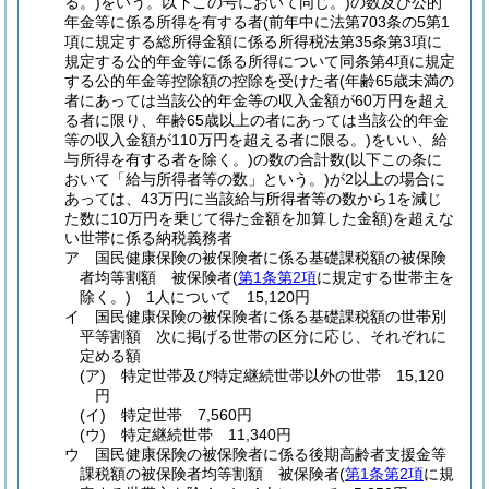
る。)
をいう。以下この号において同じ。)
の数及び公的
年金等に係る所得を有する者
(前年中に法第703条の5第1
項に規定する総所得金額に係る所得税法第35条第3項に
規定する公的年金等に係る所得について同条第4項に規定
する公的年金等控除額の控除を受けた者
(年齢65歳未満の
者にあっては当該公的年金等の収入金額が60万円を超え
る者に限り、年齢65歳以上の者にあっては当該公的年金
等の収入金額が110万円を超える者に限る。)
をいい、給
与所得を有する者を除く。)
の数の合計数
(以下この条に
おいて「給与所得者等の数」という。)
が2以上の場合に
あっては、43万円に当該給与所得者等の数から1を減じ
た数に10万円を乗じて得た金額を加算した金額)
を超えな
い世帯に係る納税義務者
ア
国民健康保険の被保険者に係る基礎課税額の被保険
者均等割額 被保険者
(
第1条第2項
に規定する世帯主を
除く。)
1人について 15,120円
イ
国民健康保険の被保険者に係る基礎課税額の世帯別
平等割額 次に掲げる世帯の区分に応じ、それぞれに
定める額
(ア)
特定世帯及び特定継続世帯以外の世帯 15,120
円
(イ)
特定世帯 7,560円
(ウ)
特定継続世帯 11,340円
ウ
国民健康保険の被保険者に係る後期高齢者支援金等
課税額の被保険者均等割額 被保険者
(
第1条第2項
に規