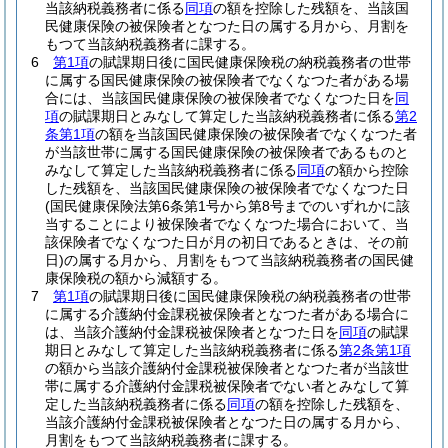
当該納税義務者に係る
同項
の額を控除した残額を、当該国
民健康保険の被保険者となつた日の属する月から、月割を
もつて当該納税義務者に課する。
6
第1項
の賦課期日後に国民健康保険税の納税義務者の世帯
に属する国民健康保険の被保険者でなくなつた者がある場
合には、当該国民健康保険の被保険者でなくなつた日を
同
項
の賦課期日とみなして算定した当該納税義務者に係る
第2
条第1項
の額を当該国民健康保険の被保険者でなくなつた者
が当該世帯に属する国民健康保険の被保険者であるものと
みなして算定した当該納税義務者に係る
同項
の額から控除
した残額を、当該国民健康保険の被保険者でなくなつた日
(国民健康保険法第6条第1号から第8号までのいずれかに該
当することにより被保険者でなくなつた場合において、当
該保険者でなくなつた日が月の初日であるときは、その前
日)
の属する月から、月割をもつて当該納税義務者の国民健
康保険税の額から減額する。
7
第1項
の賦課期日後に国民健康保険税の納税義務者の世帯
に属する介護納付金課税被保険者となつた者がある場合に
は、当該介護納付金課税被保険者となつた日を
同項
の賦課
期日とみなして算定した当該納税義務者に係る
第2条第1項
の額から当該介護納付金課税被保険者となつた者が当該世
帯に属する介護納付金課税被保険者でない者とみなして算
定した当該納税義務者に係る
同項
の額を控除した残額を、
当該介護納付金課税被保険者となつた日の属する月から、
月割をもつて当該納税義務者に課する。