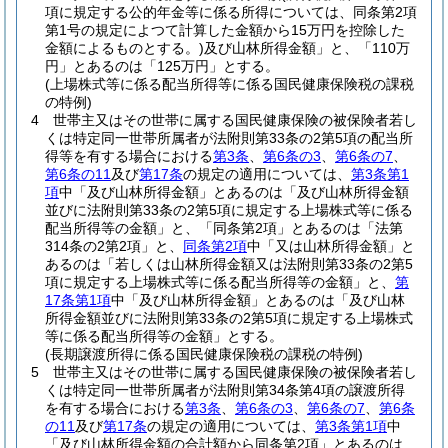
項に規定する公的年金等に係る所得については、同条第2項
第1号の規定によつて計算した金額から15万円を控除した
金額によるものとする。)
及び山林所得金額」と、「110万
円」とあるのは「125万円」とする。
(上場株式等に係る配当所得等に係る国民健康保険税の課税
の特例)
4
世帯主又はその世帯に属する国民健康保険の被保険者若し
くは特定同一世帯所属者が法附則第33条の2第5項の配当所
得等を有する場合における
第3条
、
第6条の3
、
第6条の7
、
第6条の11
及び
第17条
の規定の適用については、
第3条第1
項
中「及び山林所得金額」とあるのは「及び山林所得金額
並びに法附則第33条の2第5項に規定する上場株式等に係る
配当所得等の金額」と、「同条第2項」とあるのは「法第
314条の2第2項」と、
同条第2項
中「又は山林所得金額」と
あるのは「若しくは山林所得金額又は法附則第33条の2第5
項に規定する上場株式等に係る配当所得等の金額」と、
第
17条第1項
中「及び山林所得金額」とあるのは「及び山林
所得金額並びに法附則第33条の2第5項に規定する上場株式
等に係る配当所得等の金額」とする。
(長期譲渡所得に係る国民健康保険税の課税の特例)
5
世帯主又はその世帯に属する国民健康保険の被保険者若し
くは特定同一世帯所属者が法附則第34条第4項の譲渡所得
を有する場合における
第3条
、
第6条の3
、
第6条の7
、
第6条
の11
及び
第17条
の規定の適用については、
第3条第1項
中
「及び山林所得金額の合計額から同条第2項」とあるのは