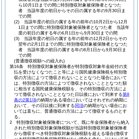
ら10月1日までの間に特別徴収対象被保険者となつた
者 当該年度の初日からその日の属する年の9月30日ま
での間
(2)
当該年度の初日の属する年の前年の10月2日から12月
1日までの間に特別徴収対象被保険者となつた者 当該年
度の初日の属する年の6月1日から9月30日までの間
(3)
当該年度の初日の属する年の前年の12月2日からその
翌年の2月1日までの間に特別徴収対象被保険者となつた
者 当該年度の初日の属する年の8月1日から9月30日ま
での間
(普通徴収税額への繰入れ)
第16条
特別徴収対象被保険者が特別徴収対象年金給付の支
払を受けなくなつたこと等により国民健康保険税を特別徴
収の方法によつて徴収されないこととなつた場合において
は、特別徴収の方法によつて徴収されないこととなつた額
に相当する国民健康保険税額を、その特別徴収の方法によ
つて徴収されないこととなつた日以後において到来する
第8
条の2第1項
の納期がある場合においてはそれぞれの納期に
おいて、その日以後に到来する
同項
の納期がない場合にお
いては直ちに、普通徴収の方法によつて徴収するものとす
る。
2
特別徴収対象被保険者について、既に年金保険者から納入
された特別徴収対象保険税額が当該特別徴収対象被保険者
から徴収すべき特別徴収対象保険税額を超える場合
(徴収す