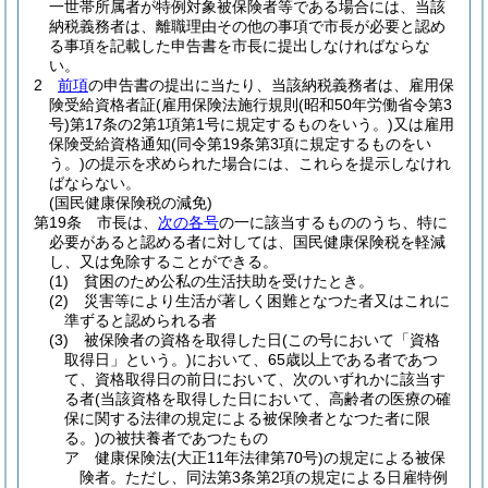
一世帯所属者が特例対象被保険者等である場合には、当該
納税義務者は、離職理由その他の事項で市長が必要と認め
る事項を記載した申告書を市長に提出しなければならな
い。
2
前項
の申告書の提出に当たり、当該納税義務者は、雇用保
険受給資格者証
(雇用保険法施行規則
(昭和50年労働省令第3
号)
第17条の2第1項第1号に規定するものをいう。)
又は雇用
保険受給資格通知
(同令第19条第3項に規定するものをい
う。)
の提示を求められた場合には、これらを提示しなけれ
ばならない。
(国民健康保険税の減免)
第19条
市長は、
次の各号
の一に該当するもののうち、特に
必要があると認める者に対しては、国民健康保険税を軽減
し、又は免除することができる。
(1)
貧困のため公私の生活扶助を受けたとき。
(2)
災害等により生活が著しく困難となつた者又はこれに
準ずると認められる者
(3)
被保険者の資格を取得した日
(この号において「資格
取得日」という。)
において、65歳以上である者であつ
て、資格取得日の前日において、次のいずれかに該当す
る者
(当該資格を取得した日において、高齢者の医療の確
保に関する法律の規定による被保険者となつた者に限
る。)
の被扶養者であつたもの
ア
健康保険法
(大正11年法律第70号)
の規定による被保
険者。
ただし、同法第3条第2項の規定による日雇特例