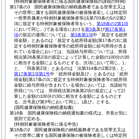
(特例対象被保険者等に係る国民健康保険税の課税の特例)
第17条の3
国民健康保険税の納税義務者である世帯主又は
その世帯に属する国民健康保険の被保険者若しくは特定同
一世帯所属者が特例対象被保険者等
(法第703条の5の2第2
項に規定する特例対象被保険者等をいう。
第18条の2第1項
において同じ。)
である場合における
第3条
及び
第17条第1
項
の規定の適用については、
第3条第1項
中「規定する総所
得金額」とあるのは「規定する総所得金額
(第17条の3に規
定する特例対象被保険者等の総所得金額に給与所得が含ま
れている場合においては、当該給与所得については、所得
税法第28条第2項の規定によって計算した金額の100分の30
に相当する金額によるものとする。次項において同じ。)
」
と、「同条第2項」とあるのは「法第314条の2第2項」と、
第17条第1項第1号
中「総所得金額及び」とあるのは「総所
得金額
(第17条の3に規定する特例対象被保険者等の総所得
金額に給与所得が含まれている場合においては、当該給与
所得については、所得税法第28条第2項の規定によって計
算した金額の100分の30に相当する金額によるものとす
る。次号及び第3号において同じ。)
及び」とする。
(国民健康保険税の納税通知書)
第18条
国民健康保険税の納税通知書の様式は、市長が別に
規則で定める。
(特例対象被保険者等に係る申告)
第18条の2
国民健康保険税の納税義務者である世帯主又は
その世帯に属する国民健康保険の被保険者若しくは特定同