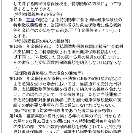
して課する国民健康保険税を、特別徴収の方法によつて徴
収することができる。
(特別徴収義務者の指定等)
第11条
前条
の規定による特別徴収に係る国民健康保険税の
特別徴収義務者は、当該特別徴収対象被保険者に係る老齢
等年金給付の支払をする者
(以下「年金保険者」という。)
とする。
(特別徴収税額の納入の義務等)
第12条
年金保険者は、支払回数割保険税額
(老齢等年金給付
の支払期ごとに特別徴収される国民健康保険税額をいう。
以下同じ。)
を徴収した日の属する月の翌月の10日までに、
その徴収した支払回数割保険税額を納入しなければならな
い。
(被保険者資格喪失等の場合の通知等)
第13条
年金保険者が市長から法第718条の5第1項の規定に
よる通知を受けた場合においては、当該通知を受けた日以
降、支払回数割保険税額を徴収して納入する義務を負わな
い。
この場合において、年金保険者は、直ちに当該通知に
係る特別徴収対象被保険者に係る国民健康保険税徴収の実
績その他必要な事項を市長に通知しなければならない。
(既に特別徴収対象被保険者であつた者に係る仮徴収)
第14条
当該年度の初日の属する年の前年の10月1日からそ
の翌年の3月31日までの間における特別徴収対象年金給付
の支払の際、支払回数割保険税額を徴収されていた特別徴
収対象被保険者について、当該支払回数割保険税額の徴収