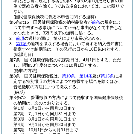
項ただし書に規定する者
(法第317条の2第1項ただし書の条
例で定める者を除く。)
である場合においては、この限りで
ない。
(国民健康保険税に係る不申告に関する過料)
第6条の16
国民健康保険税の納税義務者が
前条
の規定によ
つて申告すべき事項について正当な事由がなくて申告しな
かつたときは、3万円以下の過料に処する。
2
前項
の過料の額は、情状により市長が定める。
3
第1項
の過料を徴収する場合において発する納入告知書に
指定すべき納期限は、その発行の日から10日以内とする。
(賦課期日)
第7条
国民健康保険税の賦課期日は、4月1日とする。
ただ
し、昭和33年度分については10月1日とする。
(徴収の方法)
第8条
国民健康保険税は、
第10条
、
第14条
及び
第15条
に規
定する特別徴収の方法によつて徴収する場合を除くほか、
普通徴収の方法によつて徴収する。
(納期)
第8条の2
普通徴収の方法によつて徴収する国民健康保険税
の納期は、次のとおりとする。
第1期 6月1日から同月30日まで
第2期 7月1日から同月31日まで
第3期 8月1日から同月31日まで
第4期 9月1日から同月30日まで
第5期 10月1日から同月31日まで