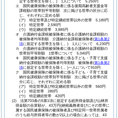
定する世帯主を除く。)
1人について 5,250円
エ
国民健康保険の被保険者に係る後期高齢者支援金等
課税額の世帯別平等割額 次に掲げる世帯の区分に応
じ、それぞれに定める額
(ア)
特定世帯及び特定継続世帯以外の世帯 5,180円
(イ)
特定世帯 2,590円
(ウ)
特定継続世帯 3,885円
オ
介護納付金課税被保険者に係る介護納付金課税額の
被保険者均等割額 介護納付金課税被保険者
(
第1条第2
項
に規定する世帯主を除く。)
1人について 6,230円
カ
介護納付金課税被保険者に係る介護納付金課税額の
世帯別平等割額 1世帯について 5,040円
キ
国民健康保険の被保険者に係る子ども・子育て支援
納付金課税額の被保険者均等割額 被保険者
(
第1条第2
項
に規定する世帯主を除く。)
一人について910円
ク
国民健康保険の被保険者に係る子ども・子育て支援
納付金課税額の世帯別平等割額 次に掲げる世帯の区
分に応じ、それぞれに定める額
(ア)
特定世帯及び特定継続世帯以外の世帯 560円
(イ)
特定世帯 280円
(ウ)
特定継続世帯 420円
(2)
法第703条の5第1項に規定する総所得金額及び山林所
得金額の合算額が、43万円
(納税義務者並びにその世帯に
属する国民健康保険の被保険者及び特定同一世帯所属者
のうち給与所得者等の数が2以上の場合にあっては、43