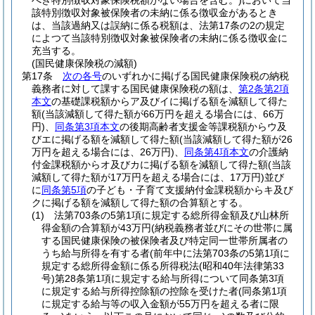
べき特別徴収対象保険税額がない場合を含む。)
において当
該特別徴収対象被保険者の未納に係る徴収金があるとき
は、当該過納又は誤納に係る税額は、法第17条の2の規定
によつて当該特別徴収対象被保険者の未納に係る徴収金に
充当する。
(国民健康保険税の減額)
第17条
次の各号
のいずれかに掲げる国民健康保険税の納税
義務者に対して課する国民健康保険税の額は、
第2条第2項
本文
の基礎課税額からア及びイに掲げる額を減額して得た
額
(当該減額して得た額が66万円を超える場合には、66万
円)
、
同条第3項本文
の後期高齢者支援金等課税額からウ及
びエに掲げる額を減額して得た額
(当該減額して得た額が26
万円を超える場合には、26万円)
、
同条第4項本文
の介護納
付金課税額からオ及びカに掲げる額を減額して得た額
(当該
減額して得た額が17万円を超える場合には、17万円)
並び
に
同条第5項
の子ども・子育て支援納付金課税額からキ及び
クに掲げる額を減額して得た額の合算額とする。
(1)
法第703条の5第1項に規定する総所得金額及び山林所
得金額の合算額が43万円
(納税義務者並びにその世帯に属
する国民健康保険の被保険者及び特定同一世帯所属者の
うち給与所得を有する者
(前年中に法第703条の5第1項に
規定する総所得金額に係る所得税法
(昭和40年法律第33
号)
第28条第1項に規定する給与所得について同条第3項
に規定する給与所得控除額の控除を受けた者
(同条第1項
に規定する給与等の収入金額が55万円を超える者に限