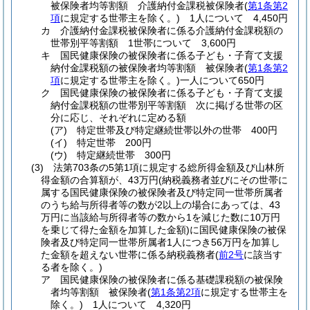
被保険者均等割額 介護納付金課税被保険者
(
第1条第2
項
に規定する世帯主を除く。)
1人について 4,450円
カ
介護納付金課税被保険者に係る介護納付金課税額の
世帯別平等割額 1世帯について 3,600円
キ
国民健康保険の被保険者に係る子ども・子育て支援
納付金課税額の被保険者均等割額 被保険者
(
第1条第2
項
に規定する世帯主を除く。)
一人について650円
ク
国民健康保険の被保険者に係る子ども・子育て支援
納付金課税額の世帯別平等割額 次に掲げる世帯の区
分に応じ、それぞれに定める額
(ア)
特定世帯及び特定継続世帯以外の世帯 400円
(イ)
特定世帯 200円
(ウ)
特定継続世帯 300円
(3)
法第703条の5第1項に規定する総所得金額及び山林所
得金額の合算額が、43万円
(納税義務者並びにその世帯に
属する国民健康保険の被保険者及び特定同一世帯所属者
のうち給与所得者等の数が2以上の場合にあっては、43
万円に当該給与所得者等の数から1を減じた数に10万円
を乗じて得た金額を加算した金額)
に国民健康保険の被保
険者及び特定同一世帯所属者1人につき56万円を加算し
た金額を超えない世帯に係る納税義務者
(
前2号
に該当す
る者を除く。)
ア
国民健康保険の被保険者に係る基礎課税額の被保険
者均等割額 被保険者
(
第1条第2項
に規定する世帯主を
除く。)
1人について 4,320円