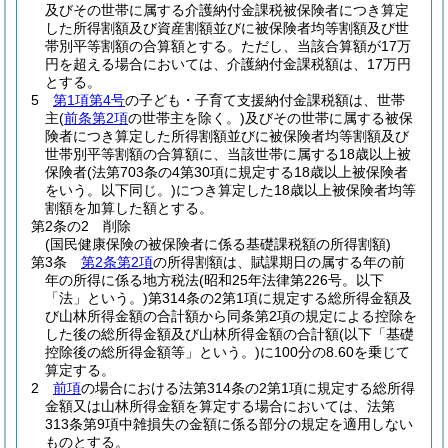
及びその世帯に属する介護納付金課税被保険者につき算定
した所得割額及び資産割額並びに被保険者均等割額及び世
帯別平等割額の合算額とする。
ただし、当該合算額が17万
円を超える場合においては、介護納付金課税額は、17万円
とする。
5
第1項第4号
の子ども・子育て支援納付金課税額は、世帯
主
(
前条第2項
の世帯主を除く。)
及びその世帯に属する被保
険者につき算定した所得割額並びに被保険者均等割額及び
世帯別平等割額の合算額に、当該世帯に属する18歳以上被
保険者
(法第703条の4第30項に規定する18歳以上被保険者
をいう。以下同じ。)
につき算定した18歳以上被保険者均等
割額を加算した額とする。
第2条の2
削除
(国民健康保険の被保険者に係る基礎課税額の所得割額)
第3条
第2条第2項
の所得割額は、賦課期日の属する年の前
年の所得に係る地方税法
(昭和25年法律第226号。以下
「法」という。)
第314条の2第1項に規定する総所得金額及
び山林所得金額の合計額から同条第2項の規定による控除を
した後の総所得金額及び山林所得金額の合計額
(以下「基礎
控除後の総所得金額等」という。)
に100分の8.60を乗じて
算定する。
2
前項
の場合における法第314条の2第1項に規定する総所得
金額又は山林所得金額を算定する場合においては、法第
313条第9項中雑損失の金額に係る部分の規定を適用しない
ものとする。