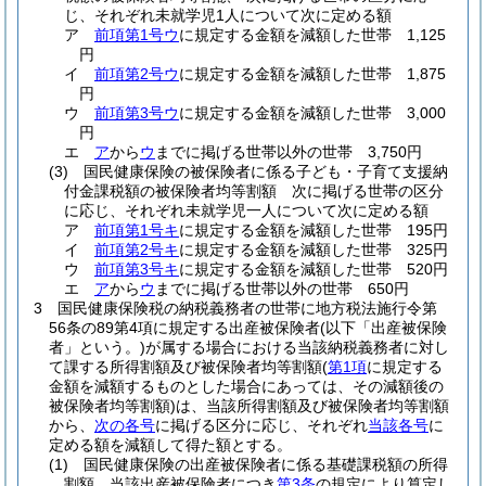
じ、それぞれ未就学児1人について次に定める額
ア
前項第1号ウ
に規定する金額を減額した世帯 1,125
円
イ
前項第2号ウ
に規定する金額を減額した世帯 1,875
円
ウ
前項第3号ウ
に規定する金額を減額した世帯 3,000
円
エ
ア
から
ウ
までに掲げる世帯以外の世帯 3,750円
(3)
国民健康保険の被保険者に係る子ども・子育て支援納
付金課税額の被保険者均等割額 次に掲げる世帯の区分
に応じ、それぞれ未就学児一人について次に定める額
ア
前項第1号キ
に規定する金額を減額した世帯 195円
イ
前項第2号キ
に規定する金額を減額した世帯 325円
ウ
前項第3号キ
に規定する金額を減額した世帯 520円
エ
ア
から
ウ
までに掲げる世帯以外の世帯 650円
3
国民健康保険税の納税義務者の世帯に地方税法施行令第
56条の89第4項に規定する出産被保険者
(以下「出産被保険
者」という。)
が属する場合における当該納税義務者に対し
て課する所得割額及び被保険者均等割額
(
第1項
に規定する
金額を減額するものとした場合にあっては、その減額後の
被保険者均等割額)
は、当該所得割額及び被保険者均等割額
から、
次の各号
に掲げる区分に応じ、それぞれ
当該各号
に
定める額を減額して得た額とする。
(1)
国民健康保険の出産被保険者に係る基礎課税額の所得
割額 当該出産被保険者につき
第3条
の規定により算定し