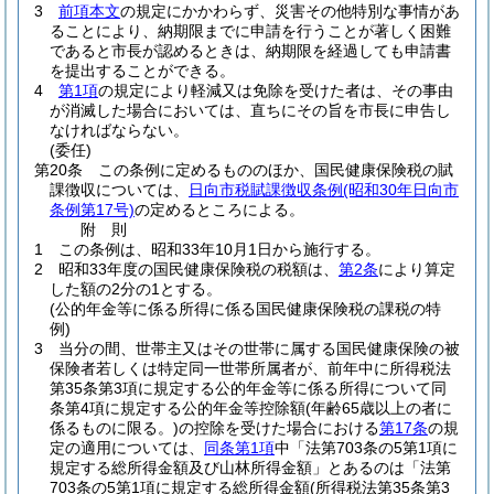
3
前項本文
の規定にかかわらず、災害その他特別な事情があ
ることにより、納期限までに申請を行うことが著しく困難
であると市長が認めるときは、納期限を経過しても申請書
を提出することができる。
4
第1項
の規定により軽減又は免除を受けた者は、その事由
が消滅した場合においては、直ちにその旨を市長に申告し
なければならない。
(委任)
第20条
この条例に定めるもののほか、国民健康保険税の賦
課徴収については、
日向市税賦課徴収条例
(昭和30年日向市
条例第17号)
の定めるところによる。
附
則
1
この条例は、昭和33年10月1日から施行する。
2
昭和33年度の国民健康保険税の税額は、
第2条
により算定
した額の2分の1とする。
(公的年金等に係る所得に係る国民健康保険税の課税の特
例)
3
当分の間、世帯主又はその世帯に属する国民健康保険の被
保険者若しくは特定同一世帯所属者が、前年中に所得税法
第35条第3項に規定する公的年金等に係る所得について同
条第4項に規定する公的年金等控除額
(年齢65歳以上の者に
係るものに限る。)
の控除を受けた場合における
第17条
の規
定の適用については、
同条第1項
中「法第703条の5第1項に
規定する総所得金額及び山林所得金額」とあるのは「法第
703条の5第1項に規定する総所得金額
(所得税法第35条第3