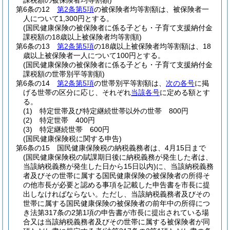
課税額の被保険者均等割額)
第6条の12
第2条第5項
の被保険者均等割額は、被保険者一
人について1,300円とする。
(国民健康保険の被保険者に係る子ども・子育て支援納付金
課税額の18歳以上被保険者均等割額)
第6条の13
第2条第5項
の18歳以上被保険者均等割額は、18
歳以上被保険者一人について100円とする。
(国民健康保険の被保険者に係る子ども・子育て支援納付金
課税額の世帯別平等割額)
第6条の14
第2条第5項
の世帯別平等割額は、
次の各号
に掲
げる世帯の区分に応じ、それぞれ
当該各号
に定める額とす
る。
(1)
特定世帯及び特定継続世帯以外の世帯 800円
(2)
特定世帯 400円
(3)
特定継続世帯 600円
(国民健康保険税に関する申告)
第6条の15
国民健康保険税の納税義務者は、4月15日まで
(国民健康保険税の賦課期日後に納税義務が発生した者は、
当該納税義務が発生した日から15日以内)
に、当該納税義務
者及びその世帯に属する国民健康保険の被保険者の所得そ
の他市長が必要と認める事項を記載した申告書を市長に提
出しなければならない。
ただし、当該納税義務者及びその
世帯に属する国民健康保険の被保険者の前年中の所得につ
き法第317条の2第1項の申告書が市長に提出されている場
合又は当該納税義務者及びその世帯に属する被保険者が同