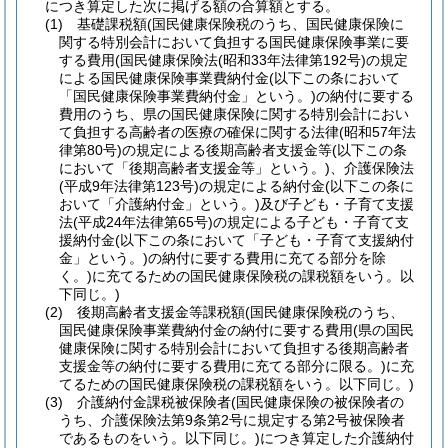
につき算定した次に掲げる額の合算額とする。
(1)
基礎課税額
(国民健康保険税のうち、国民健康保険に
関する特別会計において負担する国民健康保険事業に要
する費用
(国民健康保険法
(昭和33年法律第192号)
の規定
による国民健康保険事業費納付金
(以下この条において
「国民健康保険事業費納付金」という。)
の納付に要する
費用のうち、県の国民健康保険に関する特別会計におい
て負担する高齢者の医療の確保に関する法律
(昭和57年法
律第80号)
の規定による後期高齢者支援金等
(以下この条
において「後期高齢者支援金等」という。)
、介護保険法
(平成9年法律第123号)
の規定による納付金
(以下この条に
おいて「介護納付金」という。)
及び子ども・子育て支援
法
(平成24年法律第65号)
の規定による子ども・子育て支
援納付金
(以下この条において「子ども・子育て支援納付
金」という。)
の納付に要する費用に充てる部分を除
く。)
に充てるための国民健康保険税の課税額をいう。以
下同じ。)
(2)
後期高齢者支援金等課税額
(国民健康保険税のうち、
国民健康保険事業費納付金の納付に要する費用
(県の国民
健康保険に関する特別会計において負担する後期高齢者
支援金等の納付に要する費用に充てる部分に限る。)
に充
てるための国民健康保険税の課税額をいう。以下同じ。)
(3)
介護納付金課税被保険者
(国民健康保険の被保険者の
うち、介護保険法第9条第2号に規定する第2号被保険者
であるものをいう。以下同じ。)
につき算定した介護納付