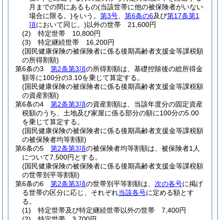
月までの間にあるもの
(当該世帯に他の被保険者がいない
場合に限る。)
をいう。
第3号
、
第6条の6
及び
第17条第1
項
において同じ。)
以外の世帯 21,600円
(2)
特定世帯 10,800円
(3)
特定継続世帯 16,200円
(国民健康保険の被保険者に係る後期高齢者支援金等課税額
の所得割額)
第6条の3
第2条第3項
の所得割額は、基礎控除後の総所得金
額等に100分の3.10を乗じて算定する。
(国民健康保険の被保険者に係る後期高齢者支援金等課税額
の資産割額)
第6条の4
第2条第3項
の資産割額は、当該年度分の固定資産
税額のうち、土地及び家屋に係る部分の額に100分の5.00
を乗じて算定する。
(国民健康保険の被保険者に係る後期高齢者支援金等課税額
の被保険者均等割額)
第6条の5
第2条第3項
の被保険者均等割額は、被保険者1人
について7,500円とする。
(国民健康保険の被保険者に係る後期高齢者支援金等課税額
の世帯別平等割額)
第6条の6
第2条第3項
の世帯別平等割額は、
次の各号
に掲げ
る世帯の区分に応じ、それぞれ
当該各号
に定める額とす
る。
(1)
特定世帯及び特定継続世帯以外の世帯 7,400円
(2)
特定世帯 3,700円