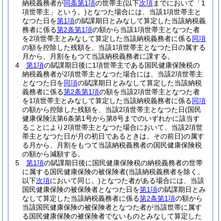
納税義務者が
同条第1項
の世帯主
(以下
次項
までにおいて「1
項世帯主」という。)
となつた場合には、当該1項世帯主と
なつた日を
第1項
の賦課期日とみなして算定した当該納税義
務者に係る
第2条第1項
の額から当該1項世帯主となつた者
を2項世帯主とみなして算定した当該納税義務者に係る
同項
の額を控除した残額を、当該1項世帯主となつた日の属する
月から、月割をもつて当該納税義務者に課する。
4
第1項
の賦課期日後に1項世帯主である国民健康保険税の
納税義務者が2項世帯主となつた場合には、当該2項世帯主
となつた日を
同項
の賦課期日とみなして算定した当該納税
義務者に係る
第2条第1項
の額を当該2項世帯主となつた者
を1項世帯主とみなして算定した当該納税義務者に係る
同項
の額から控除した残額を、当該2項世帯主となつた日
(国民
健康保険法第6条第1号から第8号までのいずれかに該当す
ることにより2項世帯主となつた場合において、当該2項世
帯主となつた日が月の初日であるときは、その前日)
の属す
る月から、月割をもつて当該納税義務者の国民健康保険税
の額から減額する。
5
第1項
の賦課期日後に国民健康保険税の納税義務者の世帯
に属する国民健康保険の被保険者
(当該納税義務者を除く。
以下
次項
において同じ。)
となつた者がある場合には、当該
国民健康保険の被保険者となつた日を
第1項
の賦課期日とみ
なして算定した当該納税義務者に係る
第2条第1項
の額から
当該国民健康保険の被保険者となつた者が当該世帯に属す
る国民健康保険の被保険者でないものとみなして算定した