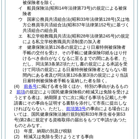
被保険者を除く。
イ
船員保険法
(昭和14年法律第73号)
の規定による被保
険者
ウ
国家公務員共済組合法
(昭和33年法律第128号)
又は地
方公務員等共済組合法
(昭和37年法律第152号)
に基づく
共済組合の組合員
エ
私立学校教職員共済法
(昭和28年法律第245号)
の規定
による私立学校教職員共済制度の加入者
オ
健康保険法第126条の規定により日雇特例被保険者
手帳の交付を受け、その手帳に健康保険印紙をはり付
けるべき余白がなくなるに至るまでの間にある者。
た
だし、同法第3条第2項ただし書の規定による承認を受
けて同項の規定による日雇特例被保険者とならない期
間内にある者及び同法第126条第3項の規定により当該
日雇特例被保険者手帳を返納した者を除く。
(4)
前各号
に掲げる者を除くほか、特別の事由があるもの
2
前項
の規定により国民健康保険税の軽減又は免除を受けよ
うとする者は、納期限までに次に掲げる事項を記載した申
請書にその事由を証明する書類を添付して市長に提出しな
ければならない。
ただし、
前項第3号
の事由による場合にお
いては、国民健康保険法施行規則
(昭和33年厚生省令第53
号)
第2条に規定する資格取得の届出をもつて申請があつた
ものとみなす。
(1)
年度、納期の別及び税額
(2)
軽減又は免除を受けようとする事由