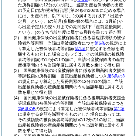
た所得割額の12分の1の額に、当該出産被保険者の出産
の予定日
(地方税法施行規則第24条の30の5に定める場合
には、出産の日。以下同じ。)
の属する月
(以下「出産予
定月」という。)
の前月
(多胎妊娠の場合には、3月前)
か
ら出産予定月の翌々月までの期間
(以下「産前産後期間」
という。)
のうち当該年度に属する月数を乗じて得た額
(2)
国民健康保険の出産被保険者に係る基礎課税額の被保
険者均等割額 当該出産被保険者につき
第6条
の規定によ
り算定した被保険者均等割額
(
第1項
に規定する金額を減
額するものとした場合にあっては、その減額後の被保険
者均等割額)
の12分の1の額に、当該出産被保険者の産前
産後期間のうち当該年度に属する月数を乗じて得た額
(3)
国民健康保険の出産被保険者に係る後期高齢者支援金
等課税額の所得割額 当該出産被保険者につき
第6条の3
の規定により算定した所得割額の12分の1の額に、当該
出産被保険者の産前産後期間のうち当該年度に属する月
数を乗じて得た額
(4)
国民健康保険の出産被保険者に係る後期高齢者支援金
等課税額の被保険者均等割額 当該出産被保険者につき
第6条の5
の規定により算定した被保険者均等割額
(
第1項
に規定する金額を減額するものとした場合にあっては、
その減額後の被保険者均等割額)
の12分の1の額に、当該
出産被保険者の産前産後期間のうち当該年度に属する月
数を乗じて得た額