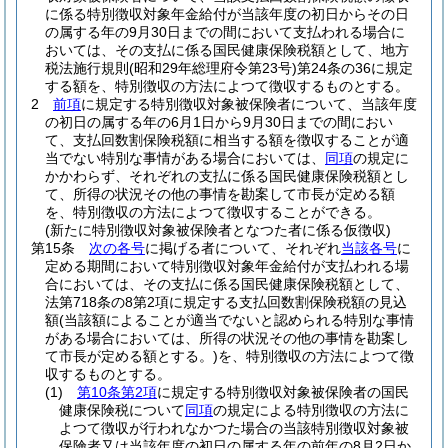
に係る特別徴収対象年金給付が当該年度の初日からその日
の属する年の9月30日までの間において支払われる場合に
おいては、その支払に係る国民健康保険税額として、地方
税法施行規則
(昭和29年総理府令第23号)
第24条の36に規定
する額を、特別徴収の方法によつて徴収するものとする。
2
前項
に規定する特別徴収対象被保険者について、当該年度
の初日の属する年の6月1日から9月30日までの間におい
て、支払回数割保険税額に相当する額を徴収することが適
当でない特別な事情がある場合においては、
同項
の規定に
かかわらず、それぞれの支払に係る国民健康保険税額とし
て、所得の状況その他の事情を勘案して市長が定める額
を、特別徴収の方法によつて徴収することができる。
(新たに特別徴収対象被保険者となつた者に係る仮徴収)
第15条
次の各号
に掲げる者について、それぞれ
当該各号
に
定める期間において特別徴収対象年金給付が支払われる場
合においては、その支払に係る国民健康保険税額として、
法第718条の8第2項に規定する支払回数割保険税額の見込
額
(当該額によることが適当でないと認められる特別な事情
がある場合においては、所得の状況その他の事情を勘案し
て市長が定める額とする。)
を、特別徴収の方法によつて徴
収するものとする。
(1)
第10条第2項
に規定する特別徴収対象被保険者の国民
健康保険税について
同項
の規定による特別徴収の方法に
よつて徴収が行われなかつた場合の当該特別徴収対象被
保険者又は当該年度の初日の属する年の前年の8月2日か