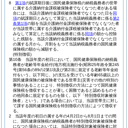
8
第1項
の賦課期日後に国民健康保険税の納税義務者の世帯
に属する介護納付金課税被保険者でなくなつた者がある場
合には、当該介護納付金課税被保険者でなくなつた日を
同
項
の賦課期日とみなして算定した当該納税義務者に係る
第2
条第1項
の額を当該介護納付金課税被保険者でなくなつた者
が当該世帯に属する介護納付金課税被保険者であるものと
みなして算定した当該納税義務者に係る
同項
の額から控除
した残額を、当該介護納付金課税被保険者でなくなつた日
の属する月から、月割をもつて当該納税義務者の国民健康
保険税の額から減額する。
(特別徴収)
第10条
当該年度の初日において、国民健康保険税の納税義
務者が老齢等年金給付
(地方税法施行令
(昭和25年政令第245
号)
第56条の89の2第1項及び第2項に規定する老齢等年金給
付をいう。以下同じ。)
の支払を受けている年齢65歳以上の
国民健康保険の被保険者である世帯主
(災害その他の特別の
事情があることにより、特別徴収の方法によつて国民健康
保険税を徴収することが著しく困難であると認めるものそ
の他同条に規定するものを除く。以下「特別徴収対象被保
険者」という。)
である場合においては、当該世帯主に対し
て課する国民健康保険税を特別徴収の方法によつて徴収す
る。
2
当該年度の初日の属する年の4月2日から8月1日までの間
に、国民健康保険税の納税義務者が特別徴収対象被保険者
になつた場合においては、当該特別徴収対象被保険者に対