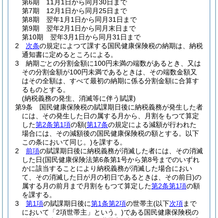
第6期 11月1日から同月30日まで
第7期 12月1日から同月25日まで
第8期 翌年1月1日から同月31日まで
第9期 翌年2月1日から同月末日まで
第10期 翌年3月1日から同月31日まで
2
次条
の規定によつて課する国民健康保険税の納期は、納税
通知書に定めるところによる。
3
納期ごとの分割金額に100円未満の端数があるとき、又は
その分割金額が100円未満であるときは、その端数金額又
はその全額は、すべて最初の納期に係る分割金額に合算す
るものとする。
(納税義務の発生、消滅等に伴う賦課)
第9条
国民健康保険税の賦課期日後に納税義務が発生した者
には、その発生した日の属する月から、月割をもつて算定
した
第2条第1項
の額
(
第17条
の規定による減額が行われた
場合には、その減額後の国民健康保険税の額とする。以下
この条において同じ。)
を課する。
2
前項
の賦課期日後に納税義務が消滅した者には、その消滅
した日
(国民健康保険法第6条第1号から第8号までのいずれ
かに該当することにより納税義務が消滅した場合におい
て、その消滅した日が月の初日であるときは、その前日)
の
属する月の前月まで月割をもつて算定した
第2条第1項
の額
を課する。
3
第1項
の賦課期日後に
第1条第2項
の世帯主
(以下
次項
まで
において「2項世帯主」という。)
である国民健康保険税の