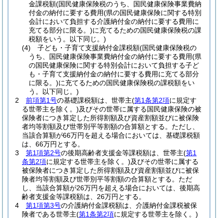
金課税額
(国民健康保険税のうち、国民健康保険事業費納
付金の納付に要する費用
(県の国民健康保険に関する特別
会計において負担する介護納付金の納付に要する費用に
充てる部分に限る。)
に充てるための国民健康保険税の課
税額をいう。以下同じ。)
(4)
子ども・子育て支援納付金課税額
(国民健康保険税の
うち、国民健康保険事業費納付金の納付に要する費用
(県
の国民健康保険に関する特別会計において負担する子ど
も・子育て支援納付金の納付に要する費用に充てる部分
に限る。)
に充てるための国民健康保険税の課税額をい
う。以下同じ。)
2
前項第1号
の基礎課税額は、世帯主
(
第1条第2項
に規定す
る世帯主を除く。)
及びその世帯に属する国民健康保険の被
保険者につき算定した所得割額及び資産割額並びに被保険
者均等割額及び世帯別平等割額の合算額とする。
ただし、
当該合算額が66万円を超える場合においては、基礎課税額
は、66万円とする。
3
第1項第2号
の後期高齢者支援金等課税額は、世帯主
(
第1
条第2項
に規定する世帯主を除く。)
及びその世帯に属する
被保険者につき算定した所得割額及び資産割額並びに被保
険者均等割額及び世帯別平等割額の合算額とする。
ただ
し、当該合算額が26万円を超える場合においては、後期高
齢者支援金等課税額は、26万円とする。
4
第1項第3号
の介護納付金課税額は、介護納付金課税被保
険者である世帯主
(
第1条第2項
に規定する世帯主を除く。)