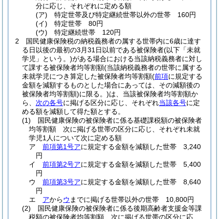
分に応じ、それぞれに定める額
(ア)
特定世帯及び特定継続世帯以外の世帯 160円
(イ)
特定世帯 80円
(ウ)
特定継続世帯 120円
2
国民健康保険税の納税義務者の属する世帯内に6歳に達す
る日以後の最初の3月31日以前である被保険者
(以下「未就
学児」という。)
がある場合における当該納税義務者に対し
て課する被保険者均等割額
(当該納税義務者の世帯に属する
未就学児につき算定した被保険者均等割額
(
前項
に規定する
金額を減額するものとした場合にあっては、その減額後の
被保険者均等割額)
に限る。)
は、当該被保険者均等割額か
ら、
次の各号
に掲げる区分に応じ、それぞれ
当該各号
に定
める額を減額して得た額とする。
(1)
国民健康保険の被保険者に係る基礎課税額の被保険者
均等割額 次に掲げる世帯の区分に応じ、それぞれ未就
学児1人について次に定める額
ア
前項第1号ア
に規定する金額を減額した世帯 3,240
円
イ
前項第2号ア
に規定する金額を減額した世帯 5,400
円
ウ
前項第3号ア
に規定する金額を減額した世帯 8,640
円
エ
ア
から
ウ
までに掲げる世帯以外の世帯 10,800円
(2)
国民健康保険の被保険者に係る後期高齢者支援金等課
税額の被保険者均等割額 次に掲げる世帯の区分に応