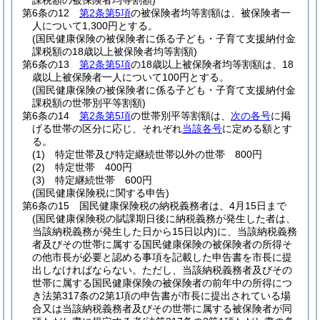
課税額の被保険者均等割額)
第6条の12
第2条第5項
の被保険者均等割額は、被保険者一
人について1,300円とする。
(国民健康保険の被保険者に係る子ども・子育て支援納付金
課税額の18歳以上被保険者均等割額)
第6条の13
第2条第5項
の18歳以上被保険者均等割額は、18
歳以上被保険者一人について100円とする。
(国民健康保険の被保険者に係る子ども・子育て支援納付金
課税額の世帯別平等割額)
第6条の14
第2条第5項
の世帯別平等割額は、
次の各号
に掲
げる世帯の区分に応じ、それぞれ
当該各号
に定める額とす
る。
(1)
特定世帯及び特定継続世帯以外の世帯 800円
(2)
特定世帯 400円
(3)
特定継続世帯 600円
(国民健康保険税に関する申告)
第6条の15
国民健康保険税の納税義務者は、4月15日まで
(国民健康保険税の賦課期日後に納税義務が発生した者は、
当該納税義務が発生した日から15日以内)
に、当該納税義務
者及びその世帯に属する国民健康保険の被保険者の所得そ
の他市長が必要と認める事項を記載した申告書を市長に提
出しなければならない。
ただし、当該納税義務者及びその
世帯に属する国民健康保険の被保険者の前年中の所得につ
き法第317条の2第1項の申告書が市長に提出されている場
合又は当該納税義務者及びその世帯に属する被保険者が同