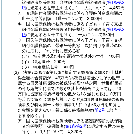
被保険者均等割額 介護納付金課税被保険者
(
第1条第2
項
に規定する世帯主を除く。)
1人について 4,450円
カ
介護納付金課税被保険者に係る介護納付金課税額の
世帯別平等割額 1世帯について 3,600円
キ
国民健康保険の被保険者に係る子ども・子育て支援
納付金課税額の被保険者均等割額 被保険者
(
第1条第2
項
に規定する世帯主を除く。)
一人について650円
ク
国民健康保険の被保険者に係る子ども・子育て支援
納付金課税額の世帯別平等割額 次に掲げる世帯の区
分に応じ、それぞれに定める額
(ア)
特定世帯及び特定継続世帯以外の世帯 400円
(イ)
特定世帯 200円
(ウ)
特定継続世帯 300円
(3)
法第703条の5第1項に規定する総所得金額及び山林所
得金額の合算額が、43万円
(納税義務者並びにその世帯に
属する国民健康保険の被保険者及び特定同一世帯所属者
のうち給与所得者等の数が2以上の場合にあっては、43
万円に当該給与所得者等の数から1を減じた数に10万円
を乗じて得た金額を加算した金額)
に国民健康保険の被保
険者及び特定同一世帯所属者1人につき56万円を加算し
た金額を超えない世帯に係る納税義務者
(
前2号
に該当す
る者を除く。)
ア
国民健康保険の被保険者に係る基礎課税額の被保険
者均等割額 被保険者
(
第1条第2項
に規定する世帯主を
除く。)
1人について 4,320円