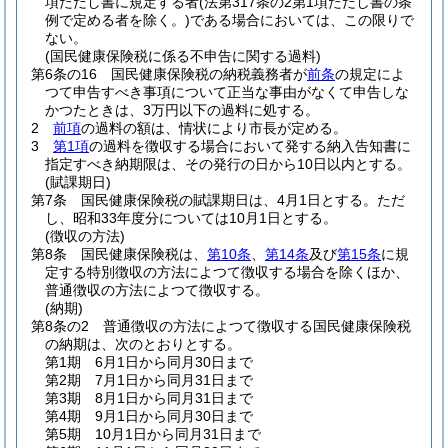
項ただし書に規定する者
(法第317条の2第1項ただし書の条
例で定める者を除く。)
である場合においては、この限りで
ない。
(国民健康保険税に係る不申告に関する過料)
第6条の16
国民健康保険税の納税義務者が
前条
の規定によ
つて申告すべき事項について正当な事由がなくて申告しな
かつたときは、3万円以下の過料に処する。
2
前項
の過料の額は、情状により市長が定める。
3
第1項
の過料を徴収する場合において発する納入告知書に
指定すべき納期限は、その発行の日から10日以内とする。
(賦課期日)
第7条
国民健康保険税の賦課期日は、4月1日とする。
ただ
し、昭和33年度分については10月1日とする。
(徴収の方法)
第8条
国民健康保険税は、
第10条
、
第14条
及び
第15条
に規
定する特別徴収の方法によつて徴収する場合を除くほか、
普通徴収の方法によつて徴収する。
(納期)
第8条の2
普通徴収の方法によつて徴収する国民健康保険税
の納期は、次のとおりとする。
第1期 6月1日から同月30日まで
第2期 7月1日から同月31日まで
第3期 8月1日から同月31日まで
第4期 9月1日から同月30日まで
第5期 10月1日から同月31日まで