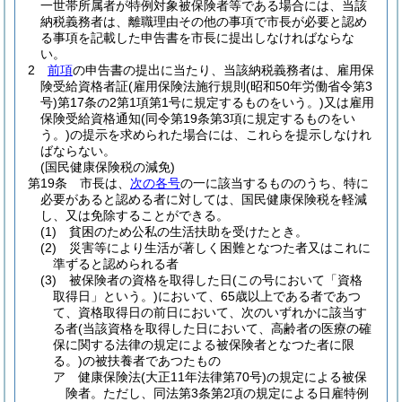
一世帯所属者が特例対象被保険者等である場合には、当該
納税義務者は、離職理由その他の事項で市長が必要と認め
る事項を記載した申告書を市長に提出しなければならな
い。
2
前項
の申告書の提出に当たり、当該納税義務者は、雇用保
険受給資格者証
(雇用保険法施行規則
(昭和50年労働省令第3
号)
第17条の2第1項第1号に規定するものをいう。)
又は雇用
保険受給資格通知
(同令第19条第3項に規定するものをい
う。)
の提示を求められた場合には、これらを提示しなけれ
ばならない。
(国民健康保険税の減免)
第19条
市長は、
次の各号
の一に該当するもののうち、特に
必要があると認める者に対しては、国民健康保険税を軽減
し、又は免除することができる。
(1)
貧困のため公私の生活扶助を受けたとき。
(2)
災害等により生活が著しく困難となつた者又はこれに
準ずると認められる者
(3)
被保険者の資格を取得した日
(この号において「資格
取得日」という。)
において、65歳以上である者であつ
て、資格取得日の前日において、次のいずれかに該当す
る者
(当該資格を取得した日において、高齢者の医療の確
保に関する法律の規定による被保険者となつた者に限
る。)
の被扶養者であつたもの
ア
健康保険法
(大正11年法律第70号)
の規定による被保
険者。
ただし、同法第3条第2項の規定による日雇特例