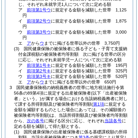
じ、それぞれ未就学児1人について次に定める額
ア
前項第1号ウ
に規定する金額を減額した世帯 1,125
円
イ
前項第2号ウ
に規定する金額を減額した世帯 1,875
円
ウ
前項第3号ウ
に規定する金額を減額した世帯 3,000
円
エ
ア
から
ウ
までに掲げる世帯以外の世帯 3,750円
(3)
国民健康保険の被保険者に係る子ども・子育て支援納
付金課税額の被保険者均等割額 次に掲げる世帯の区分
に応じ、それぞれ未就学児一人について次に定める額
ア
前項第1号キ
に規定する金額を減額した世帯 195円
イ
前項第2号キ
に規定する金額を減額した世帯 325円
ウ
前項第3号キ
に規定する金額を減額した世帯 520円
エ
ア
から
ウ
までに掲げる世帯以外の世帯 650円
3
国民健康保険税の納税義務者の世帯に地方税法施行令第
56条の89第4項に規定する出産被保険者
(以下「出産被保険
者」という。)
が属する場合における当該納税義務者に対し
て課する所得割額及び被保険者均等割額
(
第1項
に規定する
金額を減額するものとした場合にあっては、その減額後の
被保険者均等割額)
は、当該所得割額及び被保険者均等割額
から、
次の各号
に掲げる区分に応じ、それぞれ
当該各号
に
定める額を減額して得た額とする。
(1)
国民健康保険の出産被保険者に係る基礎課税額の所得
割額 当該出産被保険者につき
第3条
の規定により算定し