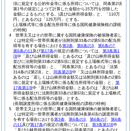
項に規定する公的年金等に係る所得については、同条第2項
第1号の規定によつて計算した金額から15万円を控除した
金額によるものとする。)
及び山林所得金額」と、「110万
円」とあるのは「125万円」とする。
(上場株式等に係る配当所得等に係る国民健康保険税の課税
の特例)
4
世帯主又はその世帯に属する国民健康保険の被保険者若し
くは特定同一世帯所属者が法附則第33条の2第5項の配当所
得等を有する場合における
第3条
、
第6条の3
、
第6条の7
、
第6条の11
及び
第17条
の規定の適用については、
第3条第1
項
中「及び山林所得金額」とあるのは「及び山林所得金額
並びに法附則第33条の2第5項に規定する上場株式等に係る
配当所得等の金額」と、「同条第2項」とあるのは「法第
314条の2第2項」と、
同条第2項
中「又は山林所得金額」と
あるのは「若しくは山林所得金額又は法附則第33条の2第5
項に規定する上場株式等に係る配当所得等の金額」と、
第
17条第1項
中「及び山林所得金額」とあるのは「及び山林
所得金額並びに法附則第33条の2第5項に規定する上場株式
等に係る配当所得等の金額」とする。
(長期譲渡所得に係る国民健康保険税の課税の特例)
5
世帯主又はその世帯に属する国民健康保険の被保険者若し
くは特定同一世帯所属者が法附則第34条第4項の譲渡所得
を有する場合における
第3条
、
第6条の3
、
第6条の7
、
第6条
の11
及び
第17条
の規定の適用については、
第3条第1項
中
「及び山林所得金額の合計額から同条第2項」とあるのは