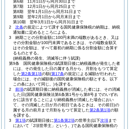
第6期 11月1日から同月30日まで
第7期 12月1日から同月25日まで
第8期 翌年1月1日から同月31日まで
第9期 翌年2月1日から同月末日まで
第10期 翌年3月1日から同月31日まで
2
次条
の規定によつて課する国民健康保険税の納期は、納税
通知書に定めるところによる。
3
納期ごとの分割金額に100円未満の端数があるとき、又は
その分割金額が100円未満であるときは、その端数金額又
はその全額は、すべて最初の納期に係る分割金額に合算す
るものとする。
(納税義務の発生、消滅等に伴う賦課)
第9条
国民健康保険税の賦課期日後に納税義務が発生した者
には、その発生した日の属する月から、月割をもつて算定
した
第2条第1項
の額
(
第17条
の規定による減額が行われた
場合には、その減額後の国民健康保険税の額とする。以下
この条において同じ。)
を課する。
2
前項
の賦課期日後に納税義務が消滅した者には、その消滅
した日
(国民健康保険法第6条第1号から第8号までのいずれ
かに該当することにより納税義務が消滅した場合におい
て、その消滅した日が月の初日であるときは、その前日)
の
属する月の前月まで月割をもつて算定した
第2条第1項
の額
を課する。
3
第1項
の賦課期日後に
第1条第2項
の世帯主
(以下
次項
まで
において「2項世帯主」という。)
である国民健康保険税の