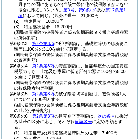
月までの間にあるもの
(当該世帯に他の被保険者がいない
場合に限る。)
をいう。
第3号
、
第6条の6
及び
第17条第1
項
において同じ。)
以外の世帯 21,600円
(2)
特定世帯 10,800円
(3)
特定継続世帯 16,200円
(国民健康保険の被保険者に係る後期高齢者支援金等課税額
の所得割額)
第6条の3
第2条第3項
の所得割額は、基礎控除後の総所得金
額等に100分の3.10を乗じて算定する。
(国民健康保険の被保険者に係る後期高齢者支援金等課税額
の資産割額)
第6条の4
第2条第3項
の資産割額は、当該年度分の固定資産
税額のうち、土地及び家屋に係る部分の額に100分の5.00
を乗じて算定する。
(国民健康保険の被保険者に係る後期高齢者支援金等課税額
の被保険者均等割額)
第6条の5
第2条第3項
の被保険者均等割額は、被保険者1人
について7,500円とする。
(国民健康保険の被保険者に係る後期高齢者支援金等課税額
の世帯別平等割額)
第6条の6
第2条第3項
の世帯別平等割額は、
次の各号
に掲げ
る世帯の区分に応じ、それぞれ
当該各号
に定める額とす
る。
(1)
特定世帯及び特定継続世帯以外の世帯 7,400円
(2)
特定世帯 3,700円