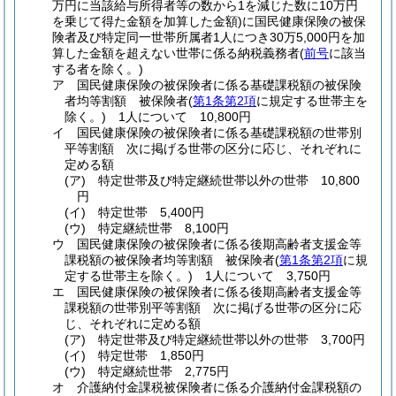
万円に当該給与所得者等の数から1を減じた数に10万円
を乗じて得た金額を加算した金額)
に国民健康保険の被保
険者及び特定同一世帯所属者1人につき30万5,000円を加
算した金額を超えない世帯に係る納税義務者
(
前号
に該当
する者を除く。)
ア
国民健康保険の被保険者に係る基礎課税額の被保険
者均等割額 被保険者
(
第1条第2項
に規定する世帯主を
除く。)
1人について 10,800円
イ
国民健康保険の被保険者に係る基礎課税額の世帯別
平等割額 次に掲げる世帯の区分に応じ、それぞれに
定める額
(ア)
特定世帯及び特定継続世帯以外の世帯 10,800
円
(イ)
特定世帯 5,400円
(ウ)
特定継続世帯 8,100円
ウ
国民健康保険の被保険者に係る後期高齢者支援金等
課税額の被保険者均等割額 被保険者
(
第1条第2項
に規
定する世帯主を除く。)
1人について 3,750円
エ
国民健康保険の被保険者に係る後期高齢者支援金等
課税額の世帯別平等割額 次に掲げる世帯の区分に応
じ、それぞれに定める額
(ア)
特定世帯及び特定継続世帯以外の世帯 3,700円
(イ)
特定世帯 1,850円
(ウ)
特定継続世帯 2,775円
オ
介護納付金課税被保険者に係る介護納付金課税額の