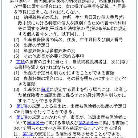
第17条の2
国民健康保険税の納税義務者は、出産被保険者
が世帯に属する場合には、次に掲げる事項を記載した届書
を市長に提出しなければならない。
(1)
納税義務者の氏名、住所、生年月日及び個人番号
(行
政手続における特定の個人を識別するための番号の利用
等に関する法律
(平成25年法律第27号)
第2条第5項に規定
する個人番号をいう。以下同じ。)
(2)
出産被保険者の氏名、住所、生年月日及び個人番号
(3)
出産の予定日
(4)
単胎妊娠又は多胎妊娠の別
(5)
その他市長が必要と認める事項
2
前項
の届書の提出に当たり、当該納税義務者は、次に掲げ
る書類を添えなければならない。
(1)
出産の予定日を明らかにすることができる書類
(2)
多胎妊娠の場合には、その旨を明らかにすることがで
きる書類
(3)
出産後に
前項
に規定する届出を行う場合には、出産し
た被保険者と当該出産に係る子との身分関係を明らかに
することができる書類
3
第1項
の規定による届出は、出産被保険者の出産の予定日
の6月前から行うことができる。
4
第1項
の規定にかかわらず、市長が、当該出産被保険者に
ついて
同項各号
に掲げる事項及び
第2項各号
に掲げる書類に
おいて明らかにすべき事項を確認することができる場合
は、
第1項
の規定による届出を省略させることができる。