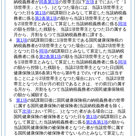
納税義務者が
同条第1項
の世帯主
(以下
次項
までにおいて「1
項世帯主」という。)
となつた場合には、当該1項世帯主と
なつた日を
第1項
の賦課期日とみなして算定した当該納税義
務者に係る
第2条第1項
の額から当該1項世帯主となつた者
を2項世帯主とみなして算定した当該納税義務者に係る
同項
の額を控除した残額を、当該1項世帯主となつた日の属する
月から、月割をもつて当該納税義務者に課する。
4
第1項
の賦課期日後に1項世帯主である国民健康保険税の
納税義務者が2項世帯主となつた場合には、当該2項世帯主
となつた日を
同項
の賦課期日とみなして算定した当該納税
義務者に係る
第2条第1項
の額を当該2項世帯主となつた者
を1項世帯主とみなして算定した当該納税義務者に係る
同項
の額から控除した残額を、当該2項世帯主となつた日
(国民
健康保険法第6条第1号から第8号までのいずれかに該当す
ることにより2項世帯主となつた場合において、当該2項世
帯主となつた日が月の初日であるときは、その前日)
の属す
る月から、月割をもつて当該納税義務者の国民健康保険税
の額から減額する。
5
第1項
の賦課期日後に国民健康保険税の納税義務者の世帯
に属する国民健康保険の被保険者
(当該納税義務者を除く。
以下
次項
において同じ。)
となつた者がある場合には、当該
国民健康保険の被保険者となつた日を
第1項
の賦課期日とみ
なして算定した当該納税義務者に係る
第2条第1項
の額から
当該国民健康保険の被保険者となつた者が当該世帯に属す
る国民健康保険の被保険者でないものとみなして算定した