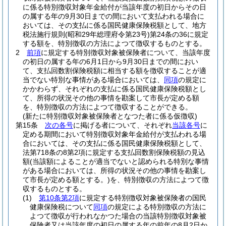
に係る特別徴収対象年金給付が当該年度の初日からその日
の属する年の9月30日までの間において支払われる場合に
おいては、その支払に係る国民健康保険税額として、地方
税法施行規則
(昭和29年総理府令第23号)
第24条の36に規定
する額を、特別徴収の方法によつて徴収するものとする。
2
前項
に規定する特別徴収対象被保険者について、当該年度
の初日の属する年の6月1日から9月30日までの間におい
て、支払回数割保険税額に相当する額を徴収することが適
当でない特別な事情がある場合においては、
同項
の規定に
かかわらず、それぞれの支払に係る国民健康保険税額とし
て、所得の状況その他の事情を勘案して市長が定める額
を、特別徴収の方法によつて徴収することができる。
(新たに特別徴収対象被保険者となつた者に係る仮徴収)
第15条
次の各号
に掲げる者について、それぞれ
当該各号
に
定める期間において特別徴収対象年金給付が支払われる場
合においては、その支払に係る国民健康保険税額として、
法第718条の8第2項に規定する支払回数割保険税額の見込
額
(当該額によることが適当でないと認められる特別な事情
がある場合においては、所得の状況その他の事情を勘案し
て市長が定める額とする。)
を、特別徴収の方法によつて徴
収するものとする。
(1)
第10条第2項
に規定する特別徴収対象被保険者の国民
健康保険税について
同項
の規定による特別徴収の方法に
よつて徴収が行われなかつた場合の当該特別徴収対象被
保険者又は当該年度の初日の属する年の前年の8月2日か