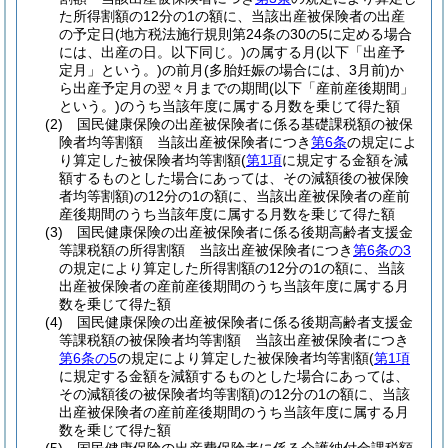
た所得割額の12分の1の額に、当該出産被保険者の出産
の予定日
(地方税法施行規則第24条の30の5に定める場合
には、出産の日。以下同じ。)
の属する月
(以下「出産予
定月」という。)
の前月
(多胎妊娠の場合には、3月前)
か
ら出産予定月の翌々月までの期間
(以下「産前産後期間」
という。)
のうち当該年度に属する月数を乗じて得た額
(2)
国民健康保険の出産被保険者に係る基礎課税額の被保
険者均等割額 当該出産被保険者につき
第6条
の規定によ
り算定した被保険者均等割額
(
第1項
に規定する金額を減
額するものとした場合にあっては、その減額後の被保険
者均等割額)
の12分の1の額に、当該出産被保険者の産前
産後期間のうち当該年度に属する月数を乗じて得た額
(3)
国民健康保険の出産被保険者に係る後期高齢者支援金
等課税額の所得割額 当該出産被保険者につき
第6条の3
の規定により算定した所得割額の12分の1の額に、当該
出産被保険者の産前産後期間のうち当該年度に属する月
数を乗じて得た額
(4)
国民健康保険の出産被保険者に係る後期高齢者支援金
等課税額の被保険者均等割額 当該出産被保険者につき
第6条の5
の規定により算定した被保険者均等割額
(
第1項
に規定する金額を減額するものとした場合にあっては、
その減額後の被保険者均等割額)
の12分の1の額に、当該
出産被保険者の産前産後期間のうち当該年度に属する月
数を乗じて得た額