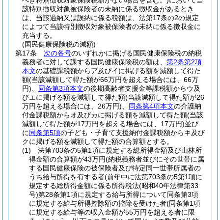
べき特別徴収対象保険税額がない場合を含む。)
において当
該特別徴収対象被保険者の未納に係る徴収金があるとき
は、当該過納又は誤納に係る税額は、法第17条の2の規定
によつて当該特別徴収対象被保険者の未納に係る徴収金に
充当する。
(国民健康保険税の減額)
第17条
次の各号
のいずれかに掲げる国民健康保険税の納税
義務者に対して課する国民健康保険税の額は、
第2条第2項
本文
の基礎課税額からア及びイに掲げる額を減額して得た
額
(当該減額して得た額が66万円を超える場合には、66万
円)
、
同条第3項本文
の後期高齢者支援金等課税額からウ及
びエに掲げる額を減額して得た額
(当該減額して得た額が26
万円を超える場合には、26万円)
、
同条第4項本文
の介護納
付金課税額からオ及びカに掲げる額を減額して得た額
(当該
減額して得た額が17万円を超える場合には、17万円)
並び
に
同条第5項
の子ども・子育て支援納付金課税額からキ及び
クに掲げる額を減額して得た額の合算額とする。
(1)
法第703条の5第1項に規定する総所得金額及び山林所
得金額の合算額が43万円
(納税義務者並びにその世帯に属
する国民健康保険の被保険者及び特定同一世帯所属者の
うち給与所得を有する者
(前年中に法第703条の5第1項に
規定する総所得金額に係る所得税法
(昭和40年法律第33
号)
第28条第1項に規定する給与所得について同条第3項
に規定する給与所得控除額の控除を受けた者
(同条第1項
に規定する給与等の収入金額が55万円を超える者に限