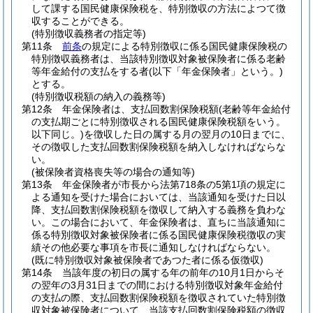
して課する国民健康保険税を、特別徴収の方法によつて徴
収することができる。
(特別徴収義務者の指定等)
第11条
前条
の規定による特別徴収に係る国民健康保険税の
特別徴収義務者は、当該特別徴収対象被保険者に係る老齢
等年金給付の支払をする者
(以下「年金保険者」という。)
とする。
(特別徴収税額の納入の義務等)
第12条
年金保険者は、支払回数割保険税額
(老齢等年金給付
の支払期ごとに特別徴収される国民健康保険税額をいう。
以下同じ。)
を徴収した日の属する月の翌月の10日までに、
その徴収した支払回数割保険税額を納入しなければならな
い。
(被保険者資格喪失等の場合の通知等)
第13条
年金保険者が市長から法第718条の5第1項の規定に
よる通知を受けた場合においては、当該通知を受けた日以
降、支払回数割保険税額を徴収して納入する義務を負わな
い。
この場合において、年金保険者は、直ちに当該通知に
係る特別徴収対象被保険者に係る国民健康保険税徴収の実
績その他必要な事項を市長に通知しなければならない。
(既に特別徴収対象被保険者であつた者に係る仮徴収)
第14条
当該年度の初日の属する年の前年の10月1日からそ
の翌年の3月31日までの間における特別徴収対象年金給付
の支払の際、支払回数割保険税額を徴収されていた特別徴
収対象被保険者について、当該支払回数割保険税額の徴収