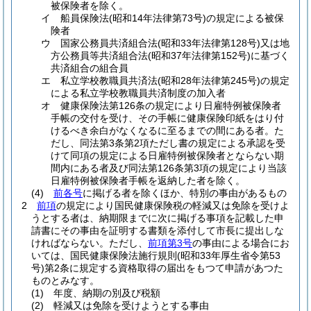
被保険者を除く。
イ
船員保険法
(昭和14年法律第73号)
の規定による被保
険者
ウ
国家公務員共済組合法
(昭和33年法律第128号)
又は地
方公務員等共済組合法
(昭和37年法律第152号)
に基づく
共済組合の組合員
エ
私立学校教職員共済法
(昭和28年法律第245号)
の規定
による私立学校教職員共済制度の加入者
オ
健康保険法第126条の規定により日雇特例被保険者
手帳の交付を受け、その手帳に健康保険印紙をはり付
けるべき余白がなくなるに至るまでの間にある者。
た
だし、同法第3条第2項ただし書の規定による承認を受
けて同項の規定による日雇特例被保険者とならない期
間内にある者及び同法第126条第3項の規定により当該
日雇特例被保険者手帳を返納した者を除く。
(4)
前各号
に掲げる者を除くほか、特別の事由があるもの
2
前項
の規定により国民健康保険税の軽減又は免除を受けよ
うとする者は、納期限までに次に掲げる事項を記載した申
請書にその事由を証明する書類を添付して市長に提出しな
ければならない。
ただし、
前項第3号
の事由による場合にお
いては、国民健康保険法施行規則
(昭和33年厚生省令第53
号)
第2条に規定する資格取得の届出をもつて申請があつた
ものとみなす。
(1)
年度、納期の別及び税額
(2)
軽減又は免除を受けようとする事由