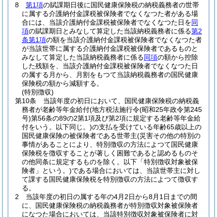
8
第1項
の賦課期日後に国民健康保険税の納税義務者の世帯
に属する介護納付金課税被保険者でなくなつた者がある場
合には、当該介護納付金課税被保険者でなくなつた日を
同
項
の賦課期日とみなして算定した当該納税義務者に係る
第2
条第1項
の額を当該介護納付金課税被保険者でなくなつた者
が当該世帯に属する介護納付金課税被保険者であるものと
みなして算定した当該納税義務者に係る
同項
の額から控除
した残額を、当該介護納付金課税被保険者でなくなつた日
の属する月から、月割をもつて当該納税義務者の国民健康
保険税の額から減額する。
(特別徴収)
第10条
当該年度の初日において、国民健康保険税の納税義
務者が老齢等年金給付
(地方税法施行令
(昭和25年政令第245
号)
第56条の89の2第1項及び第2項に規定する老齢等年金給
付をいう。以下同じ。)
の支払を受けている年齢65歳以上の
国民健康保険の被保険者である世帯主
(災害その他の特別の
事情があることにより、特別徴収の方法によつて国民健康
保険税を徴収することが著しく困難であると認めるものそ
の他同条に規定するものを除く。以下「特別徴収対象被保
険者」という。)
である場合においては、当該世帯主に対し
て課する国民健康保険税を特別徴収の方法によつて徴収す
る。
2
当該年度の初日の属する年の4月2日から8月1日までの間
に、国民健康保険税の納税義務者が特別徴収対象被保険者
になつた場合においては、当該特別徴収対象被保険者に対