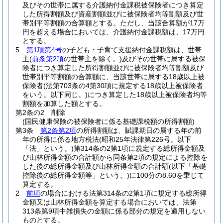
及びその世帯に属する介護納付金課税被保険者につき算定
した所得割額及び資産割額並びに被保険者均等割額及び世
帯別平等割額の合算額とする。
ただし、当該合算額が17万
円を超える場合においては、介護納付金課税額は、17万円
とする。
5
第1項第4号
の子ども・子育て支援納付金課税額は、世帯
主
(
前条第2項
の世帯主を除く。)
及びその世帯に属する被保
険者につき算定した所得割額並びに被保険者均等割額及び
世帯別平等割額の合算額に、当該世帯に属する18歳以上被
保険者
(法第703条の4第30項に規定する18歳以上被保険者
をいう。以下同じ。)
につき算定した18歳以上被保険者均等
割額を加算した額とする。
第2条の2
削除
(国民健康保険の被保険者に係る基礎課税額の所得割額)
第3条
第2条第2項
の所得割額は、賦課期日の属する年の前
年の所得に係る地方税法
(昭和25年法律第226号。以下
「法」という。)
第314条の2第1項に規定する総所得金額及
び山林所得金額の合計額から同条第2項の規定による控除を
した後の総所得金額及び山林所得金額の合計額
(以下「基礎
控除後の総所得金額等」という。)
に100分の8.60を乗じて
算定する。
2
前項
の場合における法第314条の2第1項に規定する総所得
金額又は山林所得金額を算定する場合においては、法第
313条第9項中雑損失の金額に係る部分の規定を適用しない
ものとする。