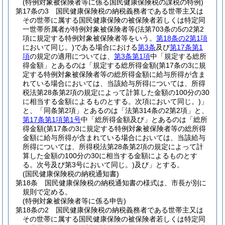
(特例対象被保険者等に係る国民健康保険税の課税の特例)
第17条の3
国民健康保険税の納税義務者である世帯主又は
その世帯に属する国民健康保険の被保険者若しくは特定同
一世帯所属者が特例対象被保険者等
(法第703条の5の2第2
項に規定する特例対象被保険者等をいう。
第18条の2第1項
において同じ。)
である場合における
第3条
及び
第17条第1
項
の規定の適用については、
第3条第1項
中「規定する総所
得金額」とあるのは「規定する総所得金額
(第17条の3に規
定する特例対象被保険者等の総所得金額に給与所得が含ま
れている場合においては、当該給与所得については、所得
税法第28条第2項の規定によって計算した金額の100分の30
に相当する金額によるものとする。次項において同じ。)
」
と、「同条第2項」とあるのは「法第314条の2第2項」と、
第17条第1項第1号
中「総所得金額及び」とあるのは「総所
得金額
(第17条の3に規定する特例対象被保険者等の総所得
金額に給与所得が含まれている場合においては、当該給与
所得については、所得税法第28条第2項の規定によって計
算した金額の100分の30に相当する金額によるものとす
る。次号及び第3号において同じ。)
及び」とする。
(国民健康保険税の納税通知書)
第18条
国民健康保険税の納税通知書の様式は、市長が別に
規則で定める。
(特例対象被保険者等に係る申告)
第18条の2
国民健康保険税の納税義務者である世帯主又は
その世帯に属する国民健康保険の被保険者若しくは特定同