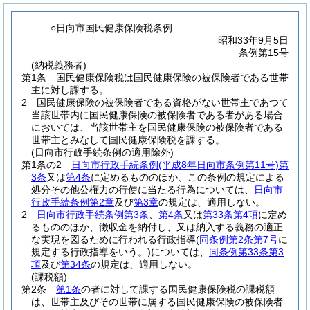
○日向市国民健康保険税条例
昭和33年9月5日
条例第15号
(納税義務者)
第1条
国民健康保険税は国民健康保険の被保険者である世帯
主に対し課する。
2
国民健康保険の被保険者である資格がない世帯主であつて
当該世帯内に国民健康保険の被保険者である者がある場合
においては、当該世帯主を国民健康保険の被保険者である
世帯主とみなして国民健康保険税を課する。
(日向市行政手続条例の適用除外)
第1条の2
日向市行政手続条例
(平成8年日向市条例第11号)
第
3条
又は
第4条
に定めるもののほか、この条例の規定による
処分その他公権力の行使に当たる行為については、
日向市
行政手続条例第2章
及び
第3章
の規定は、適用しない。
2
日向市行政手続条例第3条
、
第4条
又は
第33条第4項
に定め
るもののほか、徴収金を納付し、又は納入する義務の適正
な実現を図るために行われる行政指導
(
同条例第2条第7号
に
規定する行政指導をいう。)
については、
同条例第33条第3
項
及び
第34条
の規定は、適用しない。
(課税額)
第2条
第1条
の者に対して課する国民健康保険税の課税額
は、世帯主及びその世帯に属する国民健康保険の被保険者