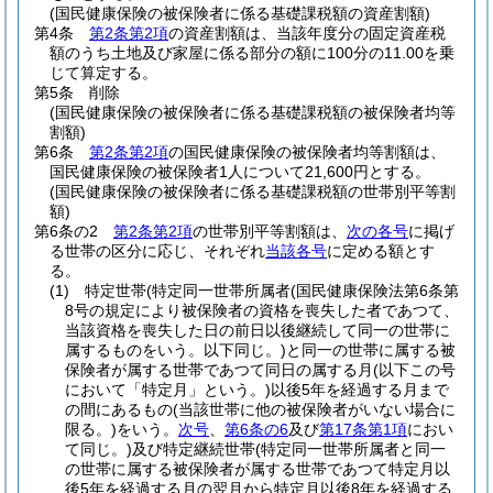
(国民健康保険の被保険者に係る基礎課税額の資産割額)
第4条
第2条第2項
の資産割額は、当該年度分の固定資産税
額のうち土地及び家屋に係る部分の額に100分の11.00を乗
じて算定する。
第5条
削除
(国民健康保険の被保険者に係る基礎課税額の被保険者均等
割額)
第6条
第2条第2項
の国民健康保険の被保険者均等割額は、
国民健康保険の被保険者1人について21,600円とする。
(国民健康保険の被保険者に係る基礎課税額の世帯別平等割
額)
第6条の2
第2条第2項
の世帯別平等割額は、
次の各号
に掲げ
る世帯の区分に応じ、それぞれ
当該各号
に定める額とす
る。
(1)
特定世帯
(特定同一世帯所属者
(国民健康保険法第6条第
8号の規定により被保険者の資格を喪失した者であつて、
当該資格を喪失した日の前日以後継続して同一の世帯に
属するものをいう。以下同じ。)
と同一の世帯に属する被
保険者が属する世帯であつて同日の属する月
(以下この号
において「特定月」という。)
以後5年を経過する月まで
の間にあるもの
(当該世帯に他の被保険者がいない場合に
限る。)
をいう。
次号
、
第6条の6
及び
第17条第1項
におい
て同じ。)
及び特定継続世帯
(特定同一世帯所属者と同一
の世帯に属する被保険者が属する世帯であつて特定月以
後5年を経過する月の翌月から特定月以後8年を経過する