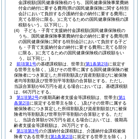
金課税額
(国民健康保険税のうち、国民健康保険事業費納
付金の納付に要する費用
(県の国民健康保険に関する特別
会計において負担する介護納付金の納付に要する費用に
充てる部分に限る。)
に充てるための国民健康保険税の課
税額をいう。以下同じ。)
(4)
子ども・子育て支援納付金課税額
(国民健康保険税の
うち、国民健康保険事業費納付金の納付に要する費用
(県
の国民健康保険に関する特別会計において負担する子ど
も・子育て支援納付金の納付に要する費用に充てる部分
に限る。)
に充てるための国民健康保険税の課税額をい
う。以下同じ。)
2
前項第1号
の基礎課税額は、世帯主
(
第1条第2項
に規定す
る世帯主を除く。)
及びその世帯に属する国民健康保険の被
保険者につき算定した所得割額及び資産割額並びに被保険
者均等割額及び世帯別平等割額の合算額とする。
ただし、
当該合算額が66万円を超える場合においては、基礎課税額
は、66万円とする。
3
第1項第2号
の後期高齢者支援金等課税額は、世帯主
(
第1
条第2項
に規定する世帯主を除く。)
及びその世帯に属する
被保険者につき算定した所得割額及び資産割額並びに被保
険者均等割額及び世帯別平等割額の合算額とする。
ただ
し、当該合算額が26万円を超える場合においては、後期高
齢者支援金等課税額は、26万円とする。
4
第1項第3号
の介護納付金課税額は、介護納付金課税被保
険者である世帯主
(
第1条第2項
に規定する世帯主を除く。)