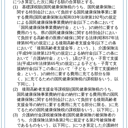
につき算定した次に掲げる額の合算額とする。
(1)
基礎課税額
(国民健康保険税のうち、国民健康保険に
関する特別会計において負担する国民健康保険事業に要
する費用
(国民健康保険法
(昭和33年法律第192号)
の規定
による国民健康保険事業費納付金
(以下この条において
「国民健康保険事業費納付金」という。)
の納付に要する
費用のうち、県の国民健康保険に関する特別会計におい
て負担する高齢者の医療の確保に関する法律
(昭和57年法
律第80号)
の規定による後期高齢者支援金等
(以下この条
において「後期高齢者支援金等」という。)
、介護保険法
(平成9年法律第123号)
の規定による納付金
(以下この条に
おいて「介護納付金」という。)
及び子ども・子育て支援
法
(平成24年法律第65号)
の規定による子ども・子育て支
援納付金
(以下この条において「子ども・子育て支援納付
金」という。)
の納付に要する費用に充てる部分を除
く。)
に充てるための国民健康保険税の課税額をいう。以
下同じ。)
(2)
後期高齢者支援金等課税額
(国民健康保険税のうち、
国民健康保険事業費納付金の納付に要する費用
(県の国民
健康保険に関する特別会計において負担する後期高齢者
支援金等の納付に要する費用に充てる部分に限る。)
に充
てるための国民健康保険税の課税額をいう。以下同じ。)
(3)
介護納付金課税被保険者
(国民健康保険の被保険者の
うち、介護保険法第9条第2号に規定する第2号被保険者
であるものをいう。以下同じ。)
につき算定した介護納付