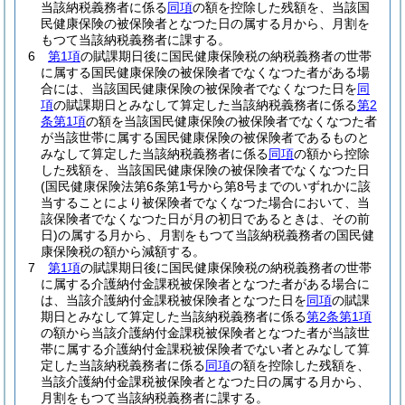
当該納税義務者に係る
同項
の額を控除した残額を、当該国
民健康保険の被保険者となつた日の属する月から、月割を
もつて当該納税義務者に課する。
6
第1項
の賦課期日後に国民健康保険税の納税義務者の世帯
に属する国民健康保険の被保険者でなくなつた者がある場
合には、当該国民健康保険の被保険者でなくなつた日を
同
項
の賦課期日とみなして算定した当該納税義務者に係る
第2
条第1項
の額を当該国民健康保険の被保険者でなくなつた者
が当該世帯に属する国民健康保険の被保険者であるものと
みなして算定した当該納税義務者に係る
同項
の額から控除
した残額を、当該国民健康保険の被保険者でなくなつた日
(国民健康保険法第6条第1号から第8号までのいずれかに該
当することにより被保険者でなくなつた場合において、当
該保険者でなくなつた日が月の初日であるときは、その前
日)
の属する月から、月割をもつて当該納税義務者の国民健
康保険税の額から減額する。
7
第1項
の賦課期日後に国民健康保険税の納税義務者の世帯
に属する介護納付金課税被保険者となつた者がある場合に
は、当該介護納付金課税被保険者となつた日を
同項
の賦課
期日とみなして算定した当該納税義務者に係る
第2条第1項
の額から当該介護納付金課税被保険者となつた者が当該世
帯に属する介護納付金課税被保険者でない者とみなして算
定した当該納税義務者に係る
同項
の額を控除した残額を、
当該介護納付金課税被保険者となつた日の属する月から、
月割をもつて当該納税義務者に課する。