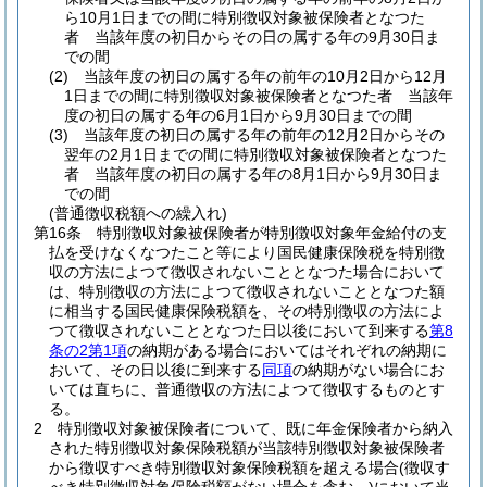
ら10月1日までの間に特別徴収対象被保険者となつた
者 当該年度の初日からその日の属する年の9月30日ま
での間
(2)
当該年度の初日の属する年の前年の10月2日から12月
1日までの間に特別徴収対象被保険者となつた者 当該年
度の初日の属する年の6月1日から9月30日までの間
(3)
当該年度の初日の属する年の前年の12月2日からその
翌年の2月1日までの間に特別徴収対象被保険者となつた
者 当該年度の初日の属する年の8月1日から9月30日ま
での間
(普通徴収税額への繰入れ)
第16条
特別徴収対象被保険者が特別徴収対象年金給付の支
払を受けなくなつたこと等により国民健康保険税を特別徴
収の方法によつて徴収されないこととなつた場合において
は、特別徴収の方法によつて徴収されないこととなつた額
に相当する国民健康保険税額を、その特別徴収の方法によ
つて徴収されないこととなつた日以後において到来する
第8
条の2第1項
の納期がある場合においてはそれぞれの納期に
おいて、その日以後に到来する
同項
の納期がない場合にお
いては直ちに、普通徴収の方法によつて徴収するものとす
る。
2
特別徴収対象被保険者について、既に年金保険者から納入
された特別徴収対象保険税額が当該特別徴収対象被保険者
から徴収すべき特別徴収対象保険税額を超える場合
(徴収す