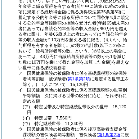
る。)
をいう。以下この号において同じ。)
の数及び公的
年金等に係る所得を有する者
(前年中に法第703条の5第1
項に規定する総所得金額に係る所得税法第35条第3項に
規定する公的年金等に係る所得について同条第4項に規定
する公的年金等控除額の控除を受けた者
(年齢65歳未満の
者にあっては当該公的年金等の収入金額が60万円を超え
る者に限り、年齢65歳以上の者にあっては当該公的年金
等の収入金額が110万円を超える者に限る。)
をいい、給
与所得を有する者を除く。)
の数の合計数
(以下この条に
おいて「給与所得者等の数」という。)
が2以上の場合に
あっては、43万円に当該給与所得者等の数から1を減じ
た数に10万円を乗じて得た金額を加算した金額)
を超えな
い世帯に係る納税義務者
ア
国民健康保険の被保険者に係る基礎課税額の被保険
者均等割額 被保険者
(
第1条第2項
に規定する世帯主を
除く。)
1人について 15,120円
イ
国民健康保険の被保険者に係る基礎課税額の世帯別
平等割額 次に掲げる世帯の区分に応じ、それぞれに
定める額
(ア)
特定世帯及び特定継続世帯以外の世帯 15,120
円
(イ)
特定世帯 7,560円
(ウ)
特定継続世帯 11,340円
ウ
国民健康保険の被保険者に係る後期高齢者支援金等
課税額の被保険者均等割額 被保険者
(
第1条第2項
に規