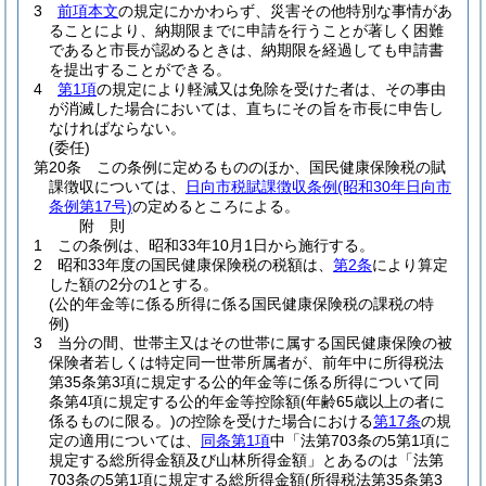
3
前項本文
の規定にかかわらず、災害その他特別な事情があ
ることにより、納期限までに申請を行うことが著しく困難
であると市長が認めるときは、納期限を経過しても申請書
を提出することができる。
4
第1項
の規定により軽減又は免除を受けた者は、その事由
が消滅した場合においては、直ちにその旨を市長に申告し
なければならない。
(委任)
第20条
この条例に定めるもののほか、国民健康保険税の賦
課徴収については、
日向市税賦課徴収条例
(昭和30年日向市
条例第17号)
の定めるところによる。
附
則
1
この条例は、昭和33年10月1日から施行する。
2
昭和33年度の国民健康保険税の税額は、
第2条
により算定
した額の2分の1とする。
(公的年金等に係る所得に係る国民健康保険税の課税の特
例)
3
当分の間、世帯主又はその世帯に属する国民健康保険の被
保険者若しくは特定同一世帯所属者が、前年中に所得税法
第35条第3項に規定する公的年金等に係る所得について同
条第4項に規定する公的年金等控除額
(年齢65歳以上の者に
係るものに限る。)
の控除を受けた場合における
第17条
の規
定の適用については、
同条第1項
中「法第703条の5第1項に
規定する総所得金額及び山林所得金額」とあるのは「法第
703条の5第1項に規定する総所得金額
(所得税法第35条第3