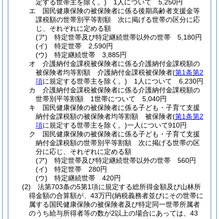
定する世帯主を除く。)
1人について 5,250円
エ
国民健康保険の被保険者に係る後期高齢者支援金等
課税額の世帯別平等割額 次に掲げる世帯の区分に応
じ、それぞれに定める額
(ア)
特定世帯及び特定継続世帯以外の世帯 5,180円
(イ)
特定世帯 2,590円
(ウ)
特定継続世帯 3,885円
オ
介護納付金課税被保険者に係る介護納付金課税額の
被保険者均等割額 介護納付金課税被保険者
(
第1条第2
項
に規定する世帯主を除く。)
1人について 6,230円
カ
介護納付金課税被保険者に係る介護納付金課税額の
世帯別平等割額 1世帯について 5,040円
キ
国民健康保険の被保険者に係る子ども・子育て支援
納付金課税額の被保険者均等割額 被保険者
(
第1条第2
項
に規定する世帯主を除く。)
一人について910円
ク
国民健康保険の被保険者に係る子ども・子育て支援
納付金課税額の世帯別平等割額 次に掲げる世帯の区
分に応じ、それぞれに定める額
(ア)
特定世帯及び特定継続世帯以外の世帯 560円
(イ)
特定世帯 280円
(ウ)
特定継続世帯 420円
(2)
法第703条の5第1項に規定する総所得金額及び山林所
得金額の合算額が、43万円
(納税義務者並びにその世帯に
属する国民健康保険の被保険者及び特定同一世帯所属者
のうち給与所得者等の数が2以上の場合にあっては、43