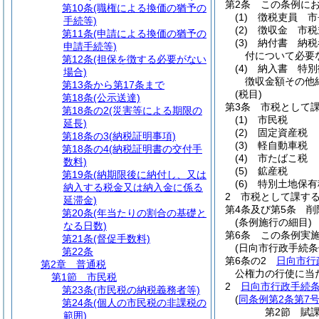
第2条
この条例に
第10条
(職権による換価の猶予の
(1)
徴税吏員 市
手続等)
(2)
徴収金 市税
第11条
(申請による換価の猶予の
(3)
納付書 納税
申請手続等)
付について必要
第12条
(担保を徴する必要がない
(4)
納入書 特別
場合)
徴収金額その他
第13条から第17条まで
(税目)
第18条
(公示送達)
第3条
市税として
第18条の2
(災害等による期限の
(1)
市民税
延長)
(2)
固定資産税
第18条の3
(納税証明事項)
(3)
軽自動車税
第18条の4
(納税証明書の交付手
(4)
市たばこ税
数料)
(5)
鉱産税
第19条
(納期限後に納付し、又は
(6)
特別土地保有
納入する税金又は納入金に係る
2
市税として課す
延滞金)
第4条及び第5条
削
第20条
(年当たりの割合の基礎と
(条例施行の細目)
なる日数)
第6条
この条例実
第21条
(督促手数料)
(日向市行政手続条
第22条
第6条の2
日向市行
第2章
普通税
公権力の行使に当
第1節
市民税
2
日向市行政手続条
第23条
(市民税の納税義務者等)
(
同条例第2条第7
第24条
(個人の市民税の非課税の
第2節
賦
範囲)