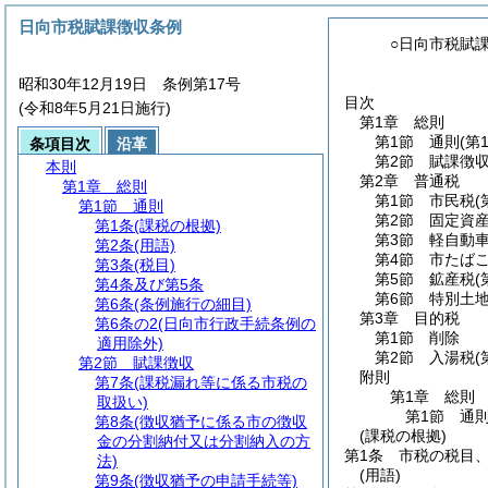
日向市税賦課徴収条例
○日向市税賦
昭和30年12月19日 条例第17号
目次
(令和8年5月21日施行)
第1章
総則
第1節
通則
(第
条項目次
沿革
第2節
賦課徴
本則
第2章
普通税
第1章
総則
第1節
市民税
(
第1節
通則
第2節
固定資
第1条
(課税の根拠)
第3節
軽自動
第2条
(用語)
第4節
市たば
第3条
(税目)
第5節
鉱産税
(
第4条及び第5条
第6節
特別土
第6条
(条例施行の細目)
第3章
目的税
第6条の2
(日向市行政手続条例の
第1節
削除
適用除外)
第2節
入湯税
(
第2節
賦課徴収
附則
第7条
(課税漏れ等に係る市税の
第1章
総則
取扱い)
第1節
通
第8条
(徴収猶予に係る市の徴収
(課税の根拠)
金の分割納付又は分割納入の方
第1条
市税の税目
法)
(用語)
第9条
(徴収猶予の申請手続等)