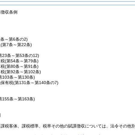
課徴収条例
1条～第6条の2)
収
(第7条～第22条)
第23条～第53条の12)
産税
(第54条～第79条)
車税
(第80条～第91条)
こ税
(第92条～第102条)
第103条～第130条)
地保有税
(第131条～第140条の7)
第155条～第163条)
則
、課税客体、課税標準、税率その他の賦課徴収については、法令その他