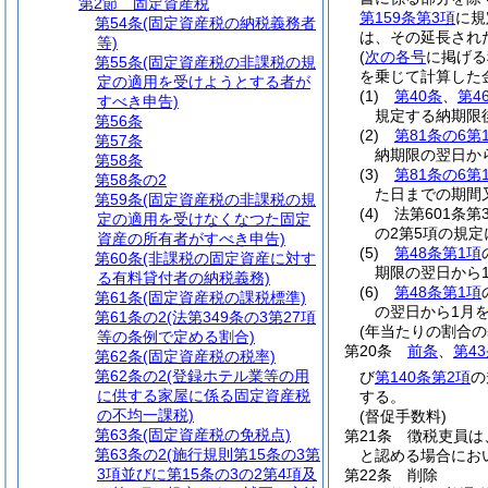
第2節
固定資産税
第159条第3項
に規
第54条
(固定資産税の納税義務者
は、その延長され
等)
(
次の各号
に掲げる
第55条
(固定資産税の非課税の規
を乗じて計算した
定の適用を受けようとする者が
(1)
第40条
、
第4
すべき申告)
規定する納期限
第56条
(2)
第81条の6第
第57条
納期限の翌日か
第58条
(3)
第81条の6第
第58条の2
た日までの期間
第59条
(固定資産税の非課税の規
(4)
法第601条第
定の適用を受けなくなつた固定
の2第5項の規
資産の所有者がすべき申告)
(5)
第48条第1項
第60条
(非課税の固定資産に対す
期限の翌日から
る有料貸付者の納税義務)
(6)
第48条第1項
第61条
(固定資産税の課税標準)
の翌日から1月
第61条の2
(法第349条の3第27項
(年当たりの割合の
等の条例で定める割合)
第20条
前条
、
第4
第62条
(固定資産税の税率)
第62条の2
(登録ホテル業等の用
び
第140条第2項
の
に供する家屋に係る固定資産税
する。
の不均一課税)
(督促手数料)
第63条
(固定資産税の免税点)
第21条
徴税吏員は
第63条の2
(施行規則第15条の3第
と認める場合にお
3項並びに第15条の3の2第4項及
第22条
削除