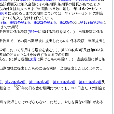
当該税額又は納入金額にその納期限
(納期限の延長があつたとき
ら納付又は納入の日までの期間の日数に応じ、年14.6パーセント
第6号
に定める日までの期間については、年7.3パーセント)
の割合
によつて納入しなければならない。
67条
、
第83条第2項
、
第102条第2項
、
第105条
又は
第159条第3項
に
日までの期間
申告書に係る税額
(
第4号
に掲げる税額を除く。)
当該税額に係る
申告書で、その提出期限後に提出したものに係る税額 当該提出し
2第2項において準用する場合を含む。)
、第603条第3項又は第603条
末日の翌日から1月を経過する日までの期間
限る。)
に係る税額
(
次号
に掲げるものを除く。)
当該税額に係る納
出期限後に提出したものに係る税額 当該提出した日又はその日
項
、
第72条第2項
、
第98条第5項
、
第101条第2項
、
第139条第2項
及
じゆん
割合は、
年の日を含む期間についても、365日当たりの割合と
閏
数料を徴収しなければならない。
ただし、やむを得ない理由がある