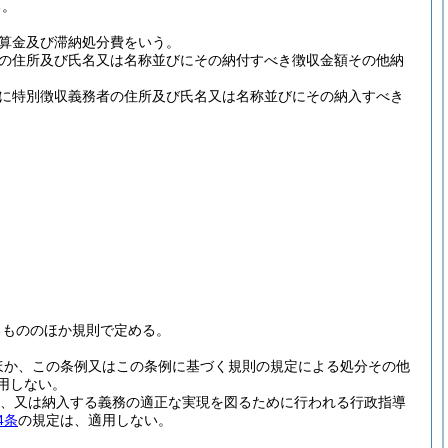
る。
算金及び滞納処分費をいう。
の住所及び氏名又は名称並びにその納付すべき徴収金額その他納
に特別徴収義務者の住所及び氏名又は名称並びにその納入すべき
るもののほか規則で定める。
ほか、この条例又はこの条例に基づく規則の規定による処分その他
用しない。
、又は納入する義務の適正な実現を図るために行われる行政指導
4条
の規定は、適用しない。