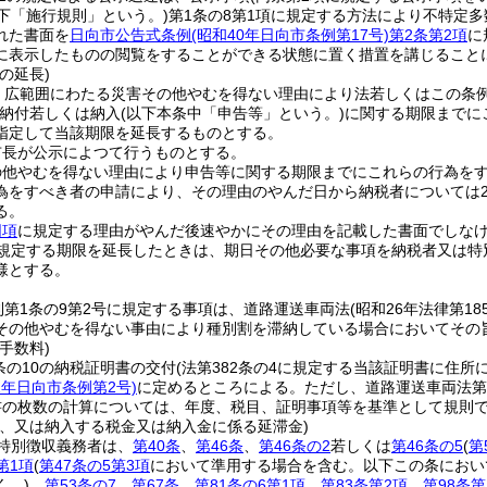
下「施行規則」という。)
第1条の8第1項に規定する方法により不特定
れた書面を
日向市公告式条例
(昭和40年日向市条例第17号)
第2条第2項
に
に表示したものの閲覧をすることができる状態に置く措置を講じること
の延長)
、広範囲にわたる災害その他やむを得ない理由により法若しくはこの条
納付若しくは納入
(以下本条中「申告等」という。)
に関する期限までに
指定して当該期限を延長するものとする。
市長が公示によつて行うものとする。
の他やむを得ない理由により申告等に関する期限までにこれらの行為を
為をすべき者の申請により、その理由のやんだ日から納税者については2
る。
同項
に規定する理由がやんだ後速やかにその理由を記載した書面でしな
規定する期限を延長したときは、期日その他必要な事項を納税者又は特
様とする。
則第1条の9第2号に規定する事項は、道路運送車両法
(昭和26年法律第18
その他やむを得ない事由により種別割を滞納している場合においてその
手数料)
条の10の納税証明書の交付
(法第382条の4に規定する当該証明書に住
2年日向市条例第2号)
に定めるところによる。
ただし、道路運送車両法第
書の枚数の計算については、年度、税目、証明事項等を基準として規則
し、又は納入する税金又は納入金に係る延滞金)
特別徴収義務者は、
第40条
、
第46条
、
第46条の2
若しくは
第46条の5
(
第
第1項
(
第47条の5第3項
において準用する場合を含む。以下この条におい
く。)
、
第53条の7
、
第67条
、
第81条の6第1項
、
第83条第2項
、
第98条第