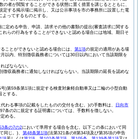
多数の者が閲覧することができる状態に置く措置を講じるとともに、
規定する掲示場に掲示し、又は公示事項を市の事務所に設置した電
によってするものとする。
例に定める申告、申請、請求その他の書類の提出
(審査請求に関する
これらの行為をすることができないと認める場合には地域、期日そ
することができないと認める場合には、
第1項
の規定の適用がある場
月以内、特別徴収義務者については30日以内において当該期限を
ければならない。
別徴収義務者に通知しなければならない。
当該期限の延長を認めな
5号)
第59条第1項に規定する検査対象軽自動車又は二輪の小型自動
旨とする。
所に代わる事項の記載をしたものの交付を含む。)
の手数料は、
日向市
97条の2に規定する証明書については、手数料を徴しない。
で定める。
53条の7の2
において準用する場合を含む。以下この条において同
て同じ。)
、
第48条第1項
(法第321条の8第34項及び第35項の申告
1項
若しくは
第2項
、
第102条第2項
、
第105条
、
第139条第1項
又は