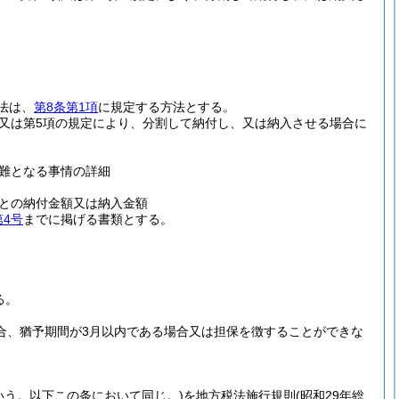
。
法は、
第8条第1項
に規定する方法とする。
3項又は第5項の規定により、分割して納付し、又は納入させる場合に
難となる事情の詳細
との納付金額又は納入金額
第4号
までに掲げる書類とする。
る。
場合、猶予期間が3月以内である場合又は担保を徴することができな
いう。以下この条において同じ。)
を地方税法施行規則
(昭和29年総