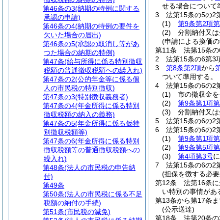
せる場合について
第46条の3
(納期の特例に関する
3
法第15条の5の
承認の申請)
(1)
第9条第2項第
第46条の4
(納期の特例の要件を
(2)
分割納付又は
欠いた場合の届出)
(申請による換価の
第46条の5
(承認の取消し等があ
第11条
法第15条
つた場合の納期の特例)
2
法第15条の6第
第47条
(給与所得に係る特別徴収
3
第8条第2項
から
税額の普通徴収税額への繰入れ)
ついて準用する。
第47条の2
(公的年金等に係る個
4
法第15条の6の
人の市民税の特別徴収)
(1)
市の徴収金を
第47条の3
(特別徴収義務者)
(2)
第9条第1項第
第47条の4
(年金所得に係る特別
(3)
分割納付又は
徴収税額の納入の義務)
5
法第15条の6の
第47条の5
(年金所得に係る仮特
6
法第15条の6の
別徴収税額等)
(1)
第9条第1項第
第47条の6
(年金所得に係る特別
(2)
第9条第5項第
徴収税額等の普通徴収税額への
(3)
第4項第3号
に
繰入れ)
7
法第15条の6の
第48条
(法人の市民税の申告納
(担保を徴する必要
付)
第12条
法第16条
第49条
い特別の事情があ
第50条
(法人の市民税に係る不足
第13条から第17条ま
税額の納付の手続)
(公示送達)
第51条
(市民税の減免)
第18条
法第20条