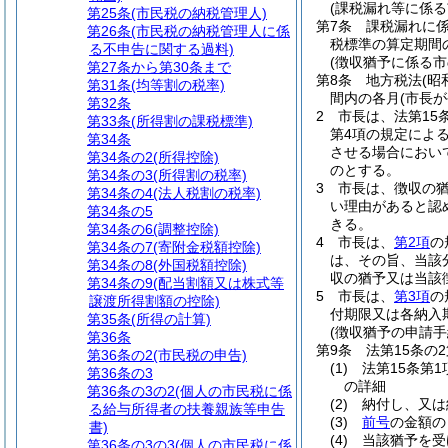
(課税漏れ等に係る
第25条
(市民税の納税管理人)
第7条
課税漏れに
第26条
(市民税の納税管理人に係
税標準の算定期間
る不申告に関する過料)
(徴収猶予に係る
第27条から第30条まで
第8条
地方税法
(昭
第31条
(均等割の税率)
間内の各月
(市長
第32条
2
市長は、法第15
第33条
(所得割の課税標準)
第4項の規定によ
第34条
させる場合におい
第34条の2
(所得控除)
のとする。
第34条の3
(所得割の税率)
3
市長は、徴収の
第34条の4
(法人税割の税率)
い理由があると認
第34条の5
きる。
第34条の6
(調整控除)
4
市長は、
第2項
の
第34条の7
(寄附金税額控除)
は、その旨、当該
第34条の8
(外国税額控除)
収の猶予又は当該
第34条の9
(配当割額又は株式等
5
市長は、
第3項
の
譲渡所得割額の控除)
付期限又は各納入
第35条
(所得の計算)
(徴収猶予の申請手
第36条
第9条
法第15条の
第36条の2
(市民税の申告)
(1)
法第15条第
第36条の3
の詳細
第36条の3の2
(個人の市民税に係
(2)
納付し、又は
る給与所得者の扶養親族等申告
(3)
前号
の金額の
書)
(4)
当該猶予を受
第36条の3の3
(個人の市民税に係