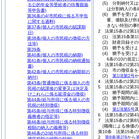
(5)
分割納付又は
る公的年金等受給者の扶養親族
は分割納入の各
等申告書)
(6)
猶予を受けよ
第36条の4
(市民税に係る不申告
量、価額及び所
に関する過料)
きない特別の事
第37条
(個人の市民税の賦課期
2
法第15条の2第
日)
(1)
法第15条第
第38条
(個人の市民税の徴収の方
(2)
財産目録その
法等)
(3)
猶予を受けよ
第39条
(4)
猶予を受けよ
第40条
(個人の市民税の納期)
6条の10の規
第41条
(個人の市民税の納税通知
3
法第15条の2第
書)
(1)
市の徴収金を
第42条
(個人の市民税の納期前の
(2)
第1項第2号
か
納付)
4
法第15条の2第
第43条
(普通徴収に係る個人の市
5
法第15条の2第
民税の賦課後の変更又は決定及
(1)
猶予期間の延
びこれらに係る延滞金の徴収)
(2)
猶予期間内に
第44条
(給与所得に係る個人の市
(3)
猶予期間の延
民税の特別徴収)
(4)
第1項第5号
及
第45条
(給与所得に係る特別徴収
6
法第15条の2第
義務者の指定等)
7
法第15条の2第
第46条
(給与所得に係る特別徴収
(職権による換価の
税額の納入の義務等)
第10条
法第15条
第46条の2
(給与所得に係る特別
2
第8条第2項
から
徴収税額の納期の特例)