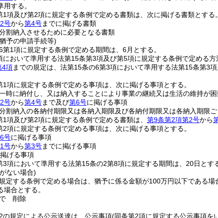
準用する。
2第1項及び第2項に規定する条例で定める書類は、次に掲げる書類とする
2号
から
第4号
までに掲げる書類
分割納入させるために必要となる書類
猶予の申請手続等)
の6第1項に規定する条例で定める期間は、6月とする。
3項において準用する法第15条第3項及び第5項に規定する条例で定める方
第4項
までの規定は、法第15条の6第3項において準用する法第15条第
2第1項に規定する条例で定める事項は、次に掲げる事項とする。
一時に納付し、又は納入することにより事業の継続又は生活の維持が困
2号
から
第4号
まで及び
第6号
に掲げる事項
分割納入の各納付期限又は各納入期限及び各納付期限又は各納入期限ご
2第1項及び第2項に規定する条例で定める書類は、
第9条第2項第2号
から
2第2項に規定する条例で定める事項は、次に掲げる事項とする。
6号
に掲げる事項
1号
から
第3号
までに掲げる事項
掲げる事項
2第3項において準用する法第15条の2第8項に規定する期間は、20日とす
がない場合)
に規定する条例で定める場合は、猶予に係る金額が100万円以下である
る場合とする。
で
削除
の2の規定による公示送達は、公示事項
(同条第2項に規定する公示事項を