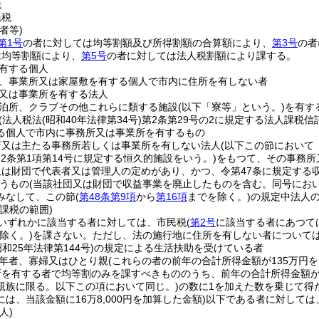
税
民税
者等)
第1号
の者に対しては均等割額及び所得割額の合算額により、
第3号
の者
は均等割額により、
第5号
の者に対しては法人税割額により課する。
有する個人
、事業所又は家屋敷を有する個人で市内に住所を有しない者
又は事業所を有する法人
泊所、クラブその他これらに類する施設
(以下「寮等」という。)
を有す
(法人税法
(昭和40年法律第34号)
第2条第29号の2に規定する法人課税
る個人で市内に事務所又は事業所を有するもの
店又は主たる事務所若しくは事業所を有しない法人
(以下この節において
292条第1項第14号に規定する恒久的施設をいう。)
をもつて、その事務所
は財団で代表者又は管理人の定めがあり、かつ、令第47条に規定する
うもの
(当該社団又は財団で収益事業を廃止したものを含む。同号にお
みなして、この節
(
第48条第9項
から
第16項
までを除く。)
の規定中法人
課税の範囲)
いずれかに該当する者に対しては、市民税
(
第2号
に該当する者にあつて
除く。)
を課さない。
ただし、法の施行地に住所を有しない者について
昭和25年法律第144号)
の規定による生活扶助を受けている者
年者、寡婦又はひとり親
(これらの者の前年の合計所得金額が135万円
所を有する者で均等割のみを課すべきもののうち、前年の合計所得金額が
親族に限る。以下この項において同じ。)
の数に1を加えた数を乗じて得
は、当該金額に16万8,000円を加算した金額)
以下である者に対しては
人)