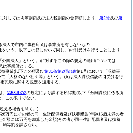
に対しては均等割額及び法人税割額の合算額により、
第2号
及び
第
る法人で市内に事務所又は事業所を有しないもの
信託をいう。以下この節において同じ。)
の引受けを行うことにより
「外国法人」という。)
に対するこの節の規定の適用については、
又は事業所とする。
収益事業
(以下この項及び
第31条第2項の表
第1号において「収益事
いて「人格のない社団等」という。)
又は法人課税信託の引受けを行
の市民税に関する規定を適用する。
は、
第53条の2
の規定により課する所得割
(以下「分離課税に係る所
は、この限りでない。
を超える場合を除く。)
28万円にその者の同一生計配偶者及び扶養親族
(年齢16歳未満の者
た金額に10万円を加算した金額
(その者が同一生計配偶者又は扶養
、均等割を課さない。