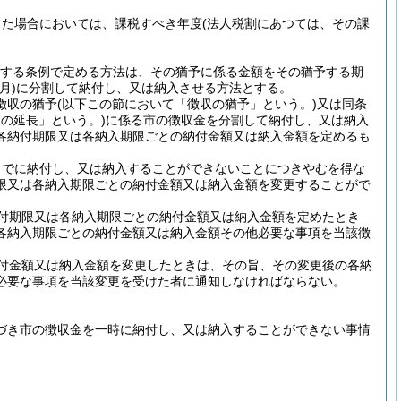
した場合においては、課税すべき年度
(法人税割にあつては、その課
規定する条例で定める方法は、その猶予に係る金額をその猶予する期
月)
に分割して納付し、又は納入させる方法とする。
徴収の猶予
(以下この節において「徴収の猶予」という。)
又は同条
の延長」という。)
に係る市の徴収金を分割して納付し、又は納入
各納付期限又は各納入期限ごとの納付金額又は納入金額を定めるも
までに納付し、又は納入することができないことにつきやむを得な
限又は各納入期限ごとの納付金額又は納入金額を変更することがで
付期限又は各納入期限ごとの納付金額又は納入金額を定めたとき
各納入期限ごとの納付金額又は納入金額その他必要な事項を当該徴
付金額又は納入金額を変更したときは、その旨、その変更後の各納
必要な事項を当該変更を受けた者に通知しなければならない。
基づき市の徴収金を一時に納付し、又は納入することができない事情