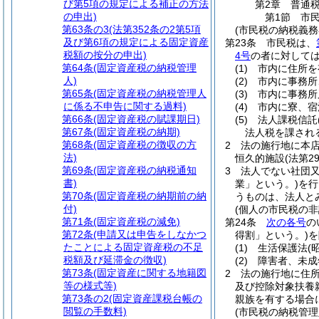
び第5項の規定による補正の方法
第2章
普通
の申出)
第1節
市
第63条の3
(法第352条の2第5項
(市民税の納税義務
及び第6項の規定による固定資産
第23条
市民税は、
税額の按分の申出)
4号
の者に対して
第64条
(固定資産税の納税管理
(1)
市内に住所を
人)
(2)
市内に事務所
第65条
(固定資産税の納税管理人
(3)
市内に事務所
に係る不申告に関する過料)
(4)
市内に寮、宿
第66条
(固定資産税の賦課期日)
(5)
法人課税信託
第67条
(固定資産税の納期)
法人税を課され
第68条
(固定資産税の徴収の方
2
法の施行地に本
法)
恒久的施設
(法第
第69条
(固定資産税の納税通知
3
法人でない社団又
書)
業」という。)
を行
第70条
(固定資産税の納期前の納
うものは、法人と
付)
(個人の市民税の非
第71条
(固定資産税の減免)
第24条
次の各号
の
第72条
(申請又は申告をしなかつ
得割」という。)
を
たことによる固定資産税の不足
(1)
生活保護法
(
税額及び延滞金の徴収)
(2)
障害者、未成
第73条
(固定資産に関する地籍図
2
法の施行地に住
等の様式等)
及び控除対象扶養
第73条の2
(固定資産課税台帳の
親族を有する場合に
閲覧の手数料)
(市民税の納税管理