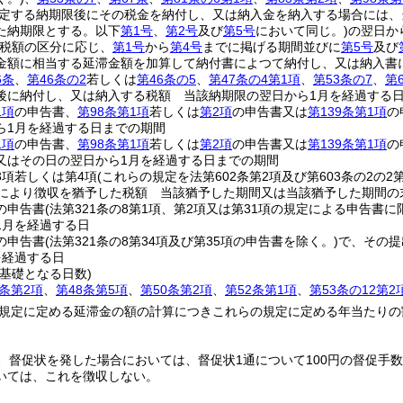
定する納期限後にその税金を納付し、又は納入金を納入する場合には、
た納期限とする。以下
第1号
、
第2号
及び
第5号
において同じ。)
の翌日か
税額の区分に応じ、
第1号
から
第4号
までに掲げる期間並びに
第5号
及び
金額に相当する延滞金額を加算して納付書によつて納付し、又は納入書
6条
、
第46条の2
若しくは
第46条の5
、
第47条の4第1項
、
第53条の7
、
第
後に納付し、又は納入する税額 当該納期限の翌日から1月を経過する
1項
の申告書、
第98条第1項
若しくは
第2項
の申告書又は
第139条第1項
の
ら1月を経過する日までの期間
1項
の申告書、
第98条第1項
若しくは
第2項
の申告書又は
第139条第1項
の
又はその日の翌日から1月を経過する日までの期間
3項若しくは第4項
(これらの規定を法第602条第2項及び第603条の2の
定により徴収を猶予した税額 当該猶予した期間又は当該猶予した期間の
の申告書
(法第321条の8第1項、第2項又は第31項の規定による申告書に
1月を経過する日
の申告書
(法第321条の8第34項及び第35項の申告書を除く。)
で、その提
を経過する日
基礎となる日数)
3条第2項
、
第48条第5項
、
第50条第2項
、
第52条第1項
、
第53条の12第2
規定に定める延滞金の額の計算につきこれらの規定に定める年当たりの
、督促状を発した場合においては、督促状1通について100円の督促手
いては、これを徴収しない。