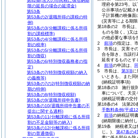
第52条
(法人の市民税に係る納期
理府令第23号。以
限の延長の場合の延滞金)
公示事項が記載さ
第53条
子計算機の映像面
第53条の2
(退職所得の課税の特
(災害等による期限
例)
第18条の2
市長は
第53条の3
(分離課税に係る所得
ものを除く。)
又は
割の課税標準)
の他必要な事項を
第53条の4
(分離課税に係る所得
2
前項
の指定は、
割の税率)
3
市長は、災害そ
第53条の5
(分離課税に係る所得
合を除き、当該行
割の徴収)
延長するものとす
第53条の6
(特別徴収義務者の指
4
前項
の申請は、
定)
5
市長は、
第3項
に
第53条の7
(特別徴収税額の納入
いときも、また同
の義務等)
(納税証明事項)
第53条の7の2
(特別徴収税額の納
第18条の3
施行規
期の特例)
車について、天災
第53条の8
(特別徴収税額)
(納税証明書の交付
第53条の9
(退職所得申告書)
第18条の4
法第20
第53条の10
(退職所得申告書の不
手数料条例
(平成1
提出に関する過料)
2
前項
の納税証明
第53条の11
(分離課税に係る所得
(納期限後に納付
割の不足金額等の納入)
第19条
納税者又は
第53条の12
(分離課税に係る所得
じ。)
、
第47条の4
割の普通徴収)
書に係る部分を除