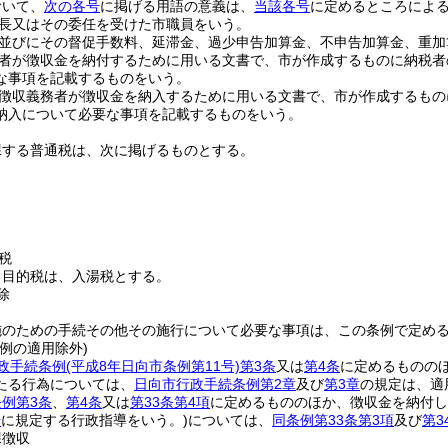
おいて、
次の各号
に掲げる用語の意義は、
当該各号
に定めるところによ
長又はその委任を受けた市職員をいう。
並びにその督促手数料、延滞金、過少申告加算金、不申告加算金、重加
者が徴収金を納付するために用いる文書で、市が作成するものに納税者
な事項を記載するものをいう。
徴収義務者が徴収金を納入するために用いる文書で、市が作成するもの
納入について必要な事項を記載するものをいう。
課する普通税は、次に掲げるものとする。
税
る目的税は、入湯税とする。
除
施のための手続その他その施行について必要な事項は、この条例で定め
例の適用除外)
政手続条例
(平成8年日向市条例第11号)
第3条
又は
第4条
に定めるものの
たる行為については、
日向市行政手続条例第2章
及び
第3章
の規定は、適
例第3条
、
第4条
又は
第33条第4項
に定めるもののほか、徴収金を納付し
号
に規定する行政指導をいう。)
については、
同条例第33条第3項
及び
第3
課徴収