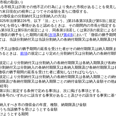
市税の取扱い)
係る市税又は詐欺その他不正の行為により免れた市税があることを発見
の末日現在)
の税率によつてその金額を直ちに徴収する。
市の徴収金の分割納付又は分割納入の方法)
和25年法律第226号。以下「法」という。)
第15条第3項及び第5項に
がやむを得ない事情があると認めるときは、その期間内の市長が指定する
条第3項又は第5項の規定により、同条第1項若しくは第2項の規定による
る徴収の猶予をした期間の延長
(
次項
及び
第4項
において「徴収の猶予期間
ては、当該分割納付又は当該分割納入の各納付期限又は各納入期限及び
猶予又は徴収の猶予期間の延長を受けた者がその納付期限又は納入期限
めるときは、
前項
の規定により定めた分割納付又は分割納入の各納付期
規定により分割納付又は分割納入の各納付期限又は各納入期限及び各納
分割納付又は分割納入の各納付期限又は各納入期限及び各納付期限又は
徴収の猶予期間の延長を受けた者に通知しなければならない。
規定により分割納付又は分割納入の各納付期限又は各納入期限ごとの納
期限及び各納付期限又は各納入期限ごとの納付金額又は納入金額その他
続等)
2第1項に規定する条例で定める事項は、次に掲げる事項とする。
1項各号のいずれかに該当する事実があること及びその該当する事実に
納入すべき市の徴収金の年度、種類、納期限及び金額
うち当該猶予を受けようとする金額
けようとする期間