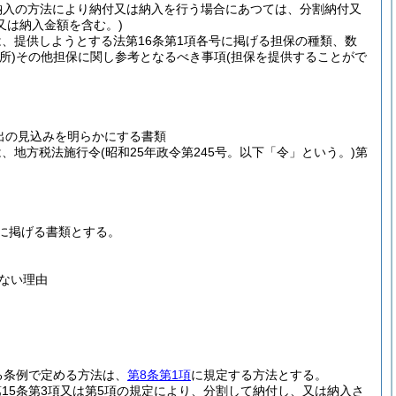
納入の方法により納付又は納入を行う場合にあつては、分割納付又
又は納入金額を含む。)
は、提供しようとする法第16条第1項各号に掲げる担保の種類、数
所)
その他担保に関し参考となるべき事項
(担保を提供することがで
出の見込みを明らかにする書類
は、地方税法施行令
(昭和25年政令第245号。以下「令」という。)
第
に掲げる書類とする。
ない理由
する条例で定める方法は、
第8条第1項
に規定する方法とする。
第15条第3項又は第5項の規定により、分割して納付し、又は納入さ