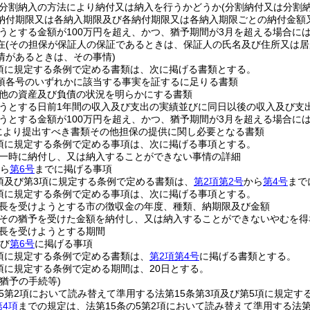
分割納入の方法により納付又は納入を行うかどうか
(分割納付又は分割
納付期限又は各納入期限及び各納付期限又は各納入期限ごとの納付金額
うとする金額が100万円を超え、かつ、猶予期間が3月を超える場合に
在
(その担保が保証人の保証であるときは、保証人の氏名及び住所又は居
情があるときは、その事情)
1項に規定する条例で定める書類は、次に掲げる書類とする。
1項各号のいずれかに該当する事実を証するに足りる書類
他の資産及び負債の状況を明らかにする書類
うとする日前1年間の収入及び支出の実績並びに同日以後の収入及び支
うとする金額が100万円を超え、かつ、猶予期間が3月を超える場合に
定により提出すべき書類その他担保の提供に関し必要となる書類
2項に規定する条例で定める事項は、次に掲げる事項とする。
一時に納付し、又は納入することができない事情の詳細
ら
第6号
までに掲げる事項
2項及び第3項に規定する条例で定める書類は、
第2項第2号
から
第4号
まで
3項に規定する条例で定める事項は、次に掲げる事項とする。
長を受けようとする市の徴収金の年度、種類、納期限及び金額
その猶予を受けた金額を納付し、又は納入することができないやむを得
長を受けようとする期間
び
第6号
に掲げる事項
4項に規定する条例で定める書類は、
第2項第4号
に掲げる書類とする。
8項に規定する条例で定める期間は、20日とする。
猶予の手続等)
の5第2項において読み替えて準用する法第15条第3項及び第5項に規定
第4項
までの規定は、法第15条の5第2項において読み替えて準用する法