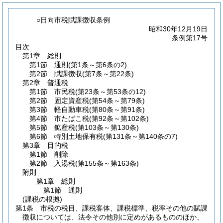
○日向市税賦課徴収条例
昭和30年12月19日
条例第17号
目次
第1章
総則
第1節
通則
(第1条～第6条の2)
第2節
賦課徴収
(第7条～第22条)
第2章
普通税
第1節
市民税
(第23条～第53条の12)
第2節
固定資産税
(第54条～第79条)
第3節
軽自動車税
(第80条～第91条)
第4節
市たばこ税
(第92条～第102条)
第5節
鉱産税
(第103条～第130条)
第6節
特別土地保有税
(第131条～第140条の7)
第3章
目的税
第1節
削除
第2節
入湯税
(第155条～第163条)
附則
第1章
総則
第1節
通則
(課税の根拠)
第1条
市税の税目、課税客体、課税標準、税率その他の賦課
徴収については、法令その他別に定めがあるもののほか、