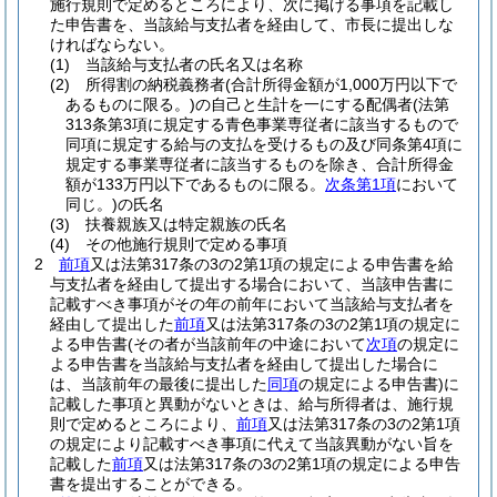
施行規則で定めるところにより、次に掲げる事項を記載し
た申告書を、当該給与支払者を経由して、市長に提出しな
ければならない。
(1)
当該給与支払者の氏名又は名称
(2)
所得割の納税義務者
(合計所得金額が1,000万円以下で
あるものに限る。)
の自己と生計を一にする配偶者
(法第
313条第3項に規定する青色事業専従者に該当するもので
同項に規定する給与の支払を受けるもの及び同条第4項に
規定する事業専従者に該当するものを除き、合計所得金
額が133万円以下であるものに限る。
次条第1項
において
同じ。)
の氏名
(3)
扶養親族又は特定親族の氏名
(4)
その他施行規則で定める事項
2
前項
又は法第317条の3の2第1項の規定による申告書を給
与支払者を経由して提出する場合において、当該申告書に
記載すべき事項がその年の前年において当該給与支払者を
経由して提出した
前項
又は法第317条の3の2第1項の規定に
よる申告書
(その者が当該前年の中途において
次項
の規定に
よる申告書を当該給与支払者を経由して提出した場合に
は、当該前年の最後に提出した
同項
の規定による申告書)
に
記載した事項と異動がないときは、給与所得者は、施行規
則で定めるところにより、
前項
又は法第317条の3の2第1項
の規定により記載すべき事項に代えて当該異動がない旨を
記載した
前項
又は法第317条の3の2第1項の規定による申告
書を提出することができる。