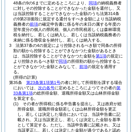
48条の9の6までに定めるところにより、
同項
の納税義務者
に対しその控除することができなかった金額を還付し、又
は当該控除することができなかった金額のうち法第314条
の9第2項後段に規定する還付をすべき金額により当該納税
義務者の
前項
の確定申告書に係る年の末日の属する年度の
翌年度分の個人の県民税、個人の市民税若しくは森林環境
税を納付し、若しくは納入し、若しくは当該納税義務者の
未納に係る徴収金を納付し、若しくは納入する。
3
法第37条の4の規定により控除されるべき額で同条の所得
割の額から控除することができなかつた金額があるとき
は、当該控除することができなかつた金額を
第1項
の規定に
より控除されるべき額で
同項
の所得割の額から控除するこ
とができなかつた金額とみなして、
前項
の規定を適用す
る。
(所得の計算)
第35条
第23条第1項第1号
の者に対して所得割を課する場合
においては、
次の各号
に定めるところによつてその者の
第
33条第1項
の総所得金額、退職所得金額又は山林所得金額
を算定する。
(1)
その者が所得税に係る申告書を提出し、又は政府が総
所得金額、退職所得金額若しくは山林所得金額を更正
し、若しくは決定した場合においては、当該申告書に記
載され、又は当該更正し、若しくは決定した金額を基準
として算定する。
ただし、当該申告書に記載され、又は
当該更正し、若しくは決定した金額が過少であると認め