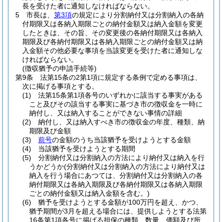
長を受けた者に通知しなければならない。
5
市長は、
第3項
の規定により分割納付又は分割納入の各納
付期限又は各納入期限ごとの納付金額又は納入金額を変更
したときは、その旨、その変更後の各納付期限又は各納入
期限及び各納付期限又は各納入期限ごとの納付金額又は納
入金額その他必要な事項を当該変更を受けた者に通知しな
ければならない。
(徴収猶予の申請手続等)
第9条
法第15条の2第1項に規定する条例で定める事項は、
次に掲げる事項とする。
(1)
法第15条第1項各号のいずれかに該当する事実がある
こと及びその該当する事実に基づき市の徴収金を一時に
納付し、又は納入することができない事情の詳細
(2)
納付し、又は納入すべき市の徴収金の年度、種類、納
期限及び金額
(3)
前号
の金額のうち当該猶予を受けようとする金額
(4)
当該猶予を受けようとする期間
(5)
分割納付又は分割納入の方法により納付又は納入を行
うかどうか
(分割納付又は分割納入の方法により納付又は
納入を行う場合にあつては、分割納付又は分割納入の各
納付期限又は各納入期限及び各納付期限又は各納入期限
ごとの納付金額又は納入金額を含む。)
(6)
猶予を受けようとする金額が100万円を超え、かつ、
猶予期間が3月を超える場合には、提供しようとする法第
16条第1項各号に掲げる担保の種類、数量、価額及び所