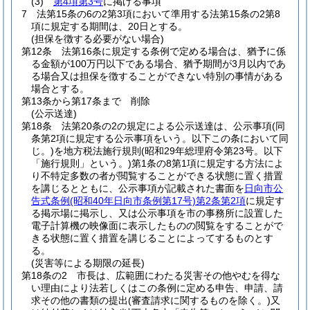
(3)
第4項第3号
に掲げる事項
7
法第15条の6の2第3項において準用する法第15条の2第8
項に規定する期間は、20日とする。
(担保を徴する必要がない場合)
第12条
法第16条に規定する条例で定める場合は、猶予に係
る金額が100万円以下である場合、猶予期間が3月以内であ
る場合又は担保を徴することができない特別の事情がある
場合とする。
第13条から第17条まで
削除
(公示送達)
第18条
法第20条の2の規定による公示送達は、公示事項
(同
条第2項に規定する公示事項をいう。以下この条において同
じ。)
を地方税法施行規則
(昭和29年総理府令第23号。以下
「施行規則」という。)
第1条の8第1項に規定する方法によ
り不特定多数の者が閲覧することができる状態に置く措置
を講じるとともに、公示事項が記載された書面を
日向市公
告式条例
(昭和40年日向市条例第17号)
第2条第2項
に規定す
る掲示場に掲示し、又は公示事項を市の事務所に設置した
電子計算機の映像面に表示したものの閲覧をすることがで
きる状態に置く措置を講じることによってするものとす
る。
(災害等による期限の延長)
第18条の2
市長は、広範囲にわたる災害その他やむを得な
い理由により法若しくはこの条例に定める申告、申請、請
求その他の書類の提出
(審査請求に関するものを除く。)
又