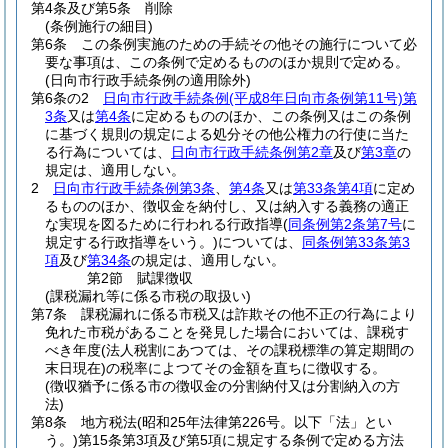
第4条及び第5条
削除
(条例施行の細目)
第6条
この条例実施のための手続その他その施行について必
要な事項は、この条例で定めるもののほか規則で定める。
(日向市行政手続条例の適用除外)
第6条の2
日向市行政手続条例
(平成8年日向市条例第11号)
第
3条
又は
第4条
に定めるもののほか、この条例又はこの条例
に基づく規則の規定による処分その他公権力の行使に当た
る行為については、
日向市行政手続条例第2章
及び
第3章
の
規定は、適用しない。
2
日向市行政手続条例第3条
、
第4条
又は
第33条第4項
に定め
るもののほか、徴収金を納付し、又は納入する義務の適正
な実現を図るために行われる行政指導
(
同条例第2条第7号
に
規定する行政指導をいう。)
については、
同条例第33条第3
項
及び
第34条
の規定は、適用しない。
第2節
賦課徴収
(課税漏れ等に係る市税の取扱い)
第7条
課税漏れに係る市税又は詐欺その他不正の行為により
免れた市税があることを発見した場合においては、課税す
べき年度
(法人税割にあつては、その課税標準の算定期間の
末日現在)
の税率によつてその金額を直ちに徴収する。
(徴収猶予に係る市の徴収金の分割納付又は分割納入の方
法)
第8条
地方税法
(昭和25年法律第226号。以下「法」とい
う。)
第15条第3項及び第5項に規定する条例で定める方法