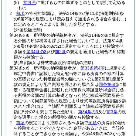
(5)
前各号
に掲げるものに準ずるものとして規則で定める
もの
2
前項
の特例控除額は、法第314条の7第11項
(法附則第5条
の6第2項の規定により読み替えて適用される場合を含む。)
に定めるところにより計算した金額とする。
(外国税額控除)
第34条の8
所得割の納税義務者が、法第314条の8に規定す
る外国の所得税等を課された場合においては、法第314条
の8及び令第48条の9の2に規定するところにより控除すべ
き額を
第34条の3
及び
前2条
の規定を適用した場合の所得割
額から控除する。
(配当割額又は株式等譲渡所得割額の控除)
第34条の9
所得割の納税義務者が、
第33条第4項
に規定する
確定申告書に記載した特定配当等に係る所得の金額の計算
の基礎となった特定配当等の額について法第2章第1節第5
款の規定により配当割額を課された場合又は
同条第6項
に規
定する確定申告書に記載した特定株式等譲渡所得金額に係
る所得の金額の計算の基礎となった特定株式等譲渡所得金
額について同節第6款の規定により株式等譲渡所得割額を課
された場合には、当該配当割額又は当該株式等譲渡所得割
額に5分の3を乗じて得た金額を、
第34条の3
及び
前3条
の規
定を適用した場合の所得割の額から控除する。
2
前項
の規定により控除されるべき額で
同項
の所得割の額か
ら控除することができなかった金額があるときは、当該控
除することができなかった金額は、令第48条の9の3から第