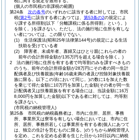
税に関する規定を適用する。
(個人の市民税の非課税の範囲)
第24条
次の各号
のいずれかに該当する者に対しては、市民
税
(
第2号
に該当する者にあつては、
第53条の2
の規定によ
り課する所得割
(以下「分離課税に係る所得割」という。)
を除く。)
を課さない。
ただし、法の施行地に住所を有しな
い者については、この限りでない。
(1)
生活保護法
(昭和25年法律第144号)
の規定による生活
扶助を受けている者
(2)
障害者、未成年者、寡婦又はひとり親
(これらの者の
前年の合計所得金額が135万円を超える場合を除く。)
2
法の施行地に住所を有する者で均等割のみを課すべきもの
のうち、前年の合計所得金額が28万円にその者の同一生計
配偶者及び扶養親族
(年齢16歳未満の者及び控除対象扶養親
族に限る。以下この項において同じ。)
の数に1を加えた数
を乗じて得た金額に10万円を加算した金額
(その者が同一生
計配偶者又は扶養親族を有する場合には、当該金額に16万
8,000円を加算した金額)
以下である者に対しては、均等割
を課さない。
(市民税の納税管理人)
第25条
市民税の納税義務者は、市内に住所、居所、事務
所、事業所又は寮等を有しない場合においては、市内に住
所、居所、事務所若しくは事業所を有する者
(個人にあつて
は、独立の生計を営むものに限る。)
のうちから納税管理人
を定め、これを定める必要を生じた日から10日以内に納税