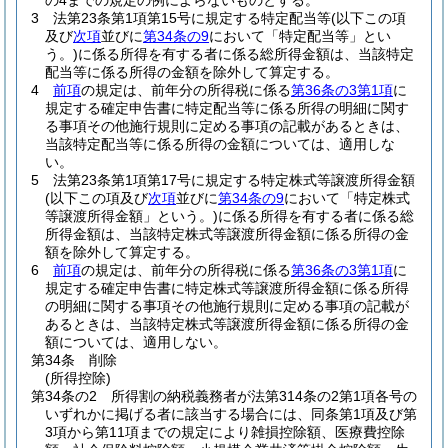
の4までの規定の例によらないものとする。
3
法第23条第1項第15号に規定する特定配当等
(以下この項
及び
次項
並びに
第34条の9
において「特定配当等」とい
う。)
に係る所得を有する者に係る総所得金額は、当該特定
配当等に係る所得の金額を除外して算定する。
4
前項
の規定は、前年分の所得税に係る
第36条の3第1項
に
規定する確定申告書に特定配当等に係る所得の明細に関す
る事項その他施行規則に定める事項の記載があるときは、
当該特定配当等に係る所得の金額については、適用しな
い。
5
法第23条第1項第17号に規定する特定株式等譲渡所得金額
(以下この項及び
次項
並びに
第34条の9
において「特定株式
等譲渡所得金額」という。)
に係る所得を有する者に係る総
所得金額は、当該特定株式等譲渡所得金額に係る所得の金
額を除外して算定する。
6
前項
の規定は、前年分の所得税に係る
第36条の3第1項
に
規定する確定申告書に特定株式等譲渡所得金額に係る所得
の明細に関する事項その他施行規則に定める事項の記載が
あるときは、当該特定株式等譲渡所得金額に係る所得の金
額については、適用しない。
第34条
削除
(所得控除)
第34条の2
所得割の納税義務者が法第314条の2第1項各号の
いずれかに掲げる者に該当する場合には、同条第1項及び第
3項から第11項までの規定により雑損控除額、医療費控除