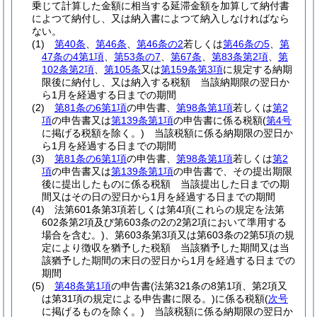
乗じて計算した金額に相当する延滞金額を加算して納付書
によつて納付し、又は納入書によつて納入しなければなら
ない。
(1)
第40条
、
第46条
、
第46条の2
若しくは
第46条の5
、
第
47条の4第1項
、
第53条の7
、
第67条
、
第83条第2項
、
第
102条第2項
、
第105条
又は
第159条第3項
に規定する納期
限後に納付し、又は納入する税額 当該納期限の翌日か
ら1月を経過する日までの期間
(2)
第81条の6第1項
の申告書、
第98条第1項
若しくは
第2
項
の申告書又は
第139条第1項
の申告書に係る税額
(
第4号
に掲げる税額を除く。)
当該税額に係る納期限の翌日か
ら1月を経過する日までの期間
(3)
第81条の6第1項
の申告書、
第98条第1項
若しくは
第2
項
の申告書又は
第139条第1項
の申告書で、その提出期限
後に提出したものに係る税額 当該提出した日までの期
間又はその日の翌日から1月を経過する日までの期間
(4)
法第601条第3項若しくは第4項
(これらの規定を法第
602条第2項及び第603条の2の2第2項において準用する
場合を含む。)
、第603条第3項又は第603条の2第5項の規
定により徴収を猶予した税額 当該猶予した期間又は当
該猶予した期間の末日の翌日から1月を経過する日までの
期間
(5)
第48条第1項
の申告書
(法第321条の8第1項、第2項又
は第31項の規定による申告書に限る。)
に係る税額
(
次号
に掲げるものを除く。)
当該税額に係る納期限の翌日か