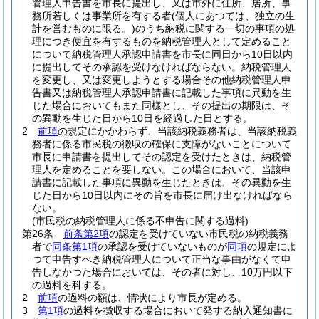
管理人申告書を市長に提出し、又は市外に住所、居所、事
務所若しくは事業所を有する者
(個人にあつては、独立の生
計を営むものに限る。)
のうち納税に関する一切の事項の処
理につき便宜を有するものを納税管理人として定めること
について納税管理人承認申請書を市長に同日から10日以内
に提出してその承認を受けなければならない。
納税管理人
を変更し、又は変更しようとする場合その他納税管理人申
告書又は納税管理人承認申請書に記載した事項に異動を生
じた場合においてもまた同様とし、その提出の期限は、そ
の異動を生じた日から10日を経過した日とする。
2
前項
の規定にかかわらず、当該納税義務者は、当該納税義
務者に係る市民税の徴収の確保に支障がないことについて
市長に申請書を提出してその認定を受けたときは、納税管
理人を定めることを要しない。
この場合において、当該申
請書に記載した事項に異動を生じたときは、その異動を生
じた日から10日以内にその旨を市長に届け出なければなら
ない。
(市民税の納税管理人に係る不申告に関する過料)
第26条
前条第2項
の認定を受けていない市民税の納税義務
者で
同条第1項
の承認を受けていないものが
同項
の規定によ
つて申告すべき納税管理人について正当な事由がなくて申
告しなかつた場合においては、その者に対し、10万円以下
の過料を科する。
2
前項
の過料の額は、情状により市長が定める。
3
第1項
の過料を徴収する場合において発する納入通知書に