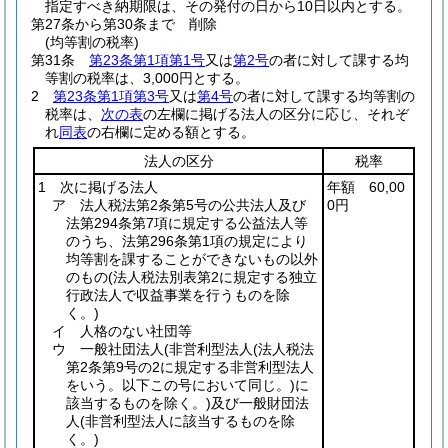
指定すべき納期限は、その発付の日から10日以内とする。
第27条から第30条まで
削除
(均等割の税率)
第31条
第23条第1項第1号
又は
第2号
の者に対して課する均
等割の税率は、3,000円とする。
2
第23条第1項第3号
又は
第4号
の者に対して課する均等割の
税率は、
次の表
の左欄に掲げる法人の区分に応じ、それぞ
れ
同表
の右欄に定める額とする。
法人の区分
税率
1 次に掲げる法人
年額 60,00
ア 法人税法第2条第5号の公共法人及び
0円
法第294条第7項に規定する公益法人等
のうち、法第296条第1項の規定により
均等割を課することができないもの以外
のもの
(法人税法別表第2に規定する独立
行政法人で収益事業を行うものを除
く。)
イ 人格のない社団等
ウ 一般社団法人
(非営利型法人
(法人税法
第2条第9号の2に規定する非営利型法人
をいう。以下この号において同じ。)
に
該当するものを除く。)
及び一般財団法
人
(非営利型法人に該当するものを除
く。)