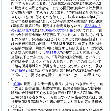
以下であるものに限る。)
の法第314条の2第1項第10号の2
に規定する自己と生計を一にする配偶者
(前年の合計所得金
額が95万円以下であるものに限る。)
で控除対象配偶者に該
当しないものに係るものを除く。)
、法第314条の2第4項に
規定する扶養控除額若しくは特定親族特別控除額
(特定親族
(同条第1項第12号に規定する特定親族をいう。
第36条の3
の2第1項第3号
及び
第36条の3の3第1項
において同じ。)
(前
年の合計所得金額が85万円以下であるものに限る。)
に係る
ものを除く。)
の控除又はこれらと併せて雑損控除額若しく
は医療費控除額の控除、法第313条第8項に規定する純損失
の金額の控除、同条第9項に規定する純損失若しくは雑損失
の金額の控除若しくは
第34条の7
の規定により控除すべき
金額
(以下この条において「寄附金税額控除額」という。)
の控除を受けようとするものを除く。以下この条において
「給与所得等以外の所得を有しなかった者」という。)
及び
第24条第2項
に規定する者
(施行規則第2条の2第1項の表の
上欄の
(二)
に掲げる者を除く。)
については、この限りでな
い。
2
前項
の規定により申告書を市長に提出すべき者のうち、前
年の合計所得金額が基礎控除額、配偶者控除額及び扶養控
除額の合計額以下である者
(施行規則第2条の2第1項の表の
上欄に掲げる者を除く。)
が提出すべき申告書の様式は、施
行規則第2条第3項ただし書の規定により市長の定める様式
による。
3
市長は、法第317条の6第1項の給与支払報告書又は同条第