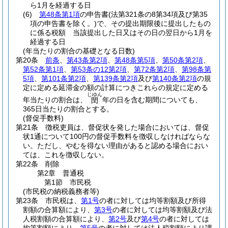
ら1月を経過する日
(6)
第48条第1項
の申告書
(法第321条の8第34項及び第35
項の申告書を除く。)
で、その提出期限後に提出したもの
に係る税額 当該提出した日又はその日の翌日から1月を
経過する日
(年当たりの割合の基礎となる日数)
第20条
前条
、
第43条第2項
、
第48条第5項
、
第50条第2項
、
第52条第1項
、
第53条の12第2項
、
第72条第2項
、
第98条第
5項
、
第101条第2項
、
第139条第2項
及び
第140条第2項
の規
定に定める延滞金の額の計算につきこれらの規定に定める
じゆん
年当たりの割合は、
年の日を含む期間についても、
閏
365日当たりの割合とする。
(督促手数料)
第21条
徴税吏員は、督促状を発した場合においては、督促
状1通について100円の督促手数料を徴収しなければならな
い。
ただし、やむを得ない理由があると認める場合におい
ては、これを徴収しない。
第22条
削除
第2章
普通税
第1節
市民税
(市民税の納税義務者等)
第23条
市民税は、
第1号
の者に対しては均等割額及び所得
割額の合算額により、
第3号
の者に対しては均等割額及び法
人税割額の合算額により、
第2号
及び
第4号
の者に対しては