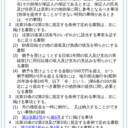
在
(その担保が保証人の保証であるときは、保証人の氏名
及び住所又は居所)
その他担保に関し参考となるべき事項
(担保を提供することができない特別の事情があるとき
は、その事情)
2
法第15条の2第1項に規定する条例で定める書類は、次に
掲げる書類とする。
(1)
法第15条第1項各号のいずれかに該当する事実を証す
るに足りる書類
(2)
財産目録その他の資産及び負債の状況を明らかにする
書類
(3)
猶予を受けようとする日前1年間の収入及び支出の実
績並びに同日以後の収入及び支出の見込みを明らかにす
る書類
(4)
猶予を受けようとする金額が100万円を超え、かつ、
猶予期間が3月を超える場合には、地方税法施行令
(昭和
25年政令第245号。以下「令」という。)
第6条の10の規
定により提出すべき書類その他担保の提供に関し必要と
なる書類
3
法第15条の2第2項に規定する条例で定める事項は、次に
掲げる事項とする。
(1)
市の徴収金を一時に納付し、又は納入することができ
ない事情の詳細
(2)
第1項第2号
から
第6号
までに掲げる事項
4
法第15条の2第2項及び第3項に規定する条例で定める書類
は、
第2項第2号
から
第4号
までに掲げる書類とする。