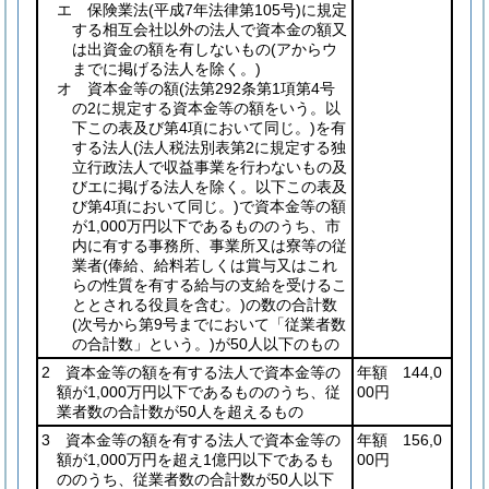
エ 保険業法
(平成7年法律第105号)
に規定
する相互会社以外の法人で資本金の額又
は出資金の額を有しないもの
(アからウ
までに掲げる法人を除く。)
オ 資本金等の額
(法第292条第1項第4号
の2に規定する資本金等の額をいう。以
下この表及び第4項において同じ。)
を有
する法人
(法人税法別表第2に規定する独
立行政法人で収益事業を行わないもの及
びエに掲げる法人を除く。以下この表及
び第4項において同じ。)
で資本金等の額
が1,000万円以下であるもののうち、市
内に有する事務所、事業所又は寮等の従
業者
(俸給、給料若しくは賞与又はこれ
らの性質を有する給与の支給を受けるこ
ととされる役員を含む。)
の数の合計数
(次号から第9号までにおいて「従業者数
の合計数」という。)
が50人以下のもの
2 資本金等の額を有する法人で資本金等の
年額 144,0
額が1,000万円以下であるもののうち、従
00円
業者数の合計数が50人を超えるもの
3 資本金等の額を有する法人で資本金等の
年額 156,0
額が1,000万円を超え1億円以下であるも
00円
ののうち、従業者数の合計数が50人以下