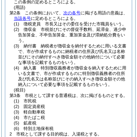
この条例の定めるところによる。
(用語)
第2条
この条例において、
次の各号
に掲げる用語の意義は、
当該各号
に定めるところによる。
(1)
徴税吏員 市長又はその委任を受けた市職員をいう。
(2)
徴収金 市税並びにその督促手数料、延滞金、過少申
告加算金、不申告加算金、重加算金及び滞納処分費をい
う。
(3)
納付書 納税者が徴収金を納付するために用いる文書
で、市が作成するものに納税者の住所及び氏名又は名称
並びにその納付すべき徴収金額その他納付について必要
な事項を記載するものをいう。
(4)
納入書 特別徴収義務者が徴収金を納入するために用
いる文書で、市が作成するものに特別徴収義務者の住所
及び氏名又は名称並びにその納入すべき徴収金額その他
納入について必要な事項を記載するものをいう。
(税目)
第3条
市税として課する普通税は、次に掲げるものとする。
(1)
市民税
(2)
固定資産税
(3)
軽自動車税
(4)
市たばこ税
(5)
鉱産税
(6)
特別土地保有税
2
市税として課する目的税は、入湯税とする。