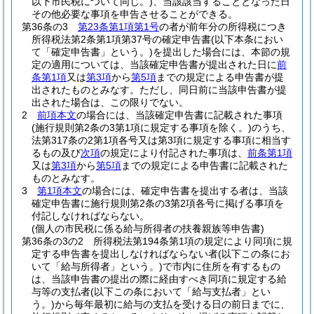
以下市民税について同じ。)
、当該該当することとなった日
その他必要な事項を申告させることができる。
第36条の3
第23条第1項第1号
の者が前年分の所得税につき
所得税法第2条第1項第37号の確定申告書
(以下本条におい
て「確定申告書」という。)
を提出した場合には、本節の規
定の適用については、当該確定申告書が提出された日に
前
条第1項
又は
第3項
から
第5項
までの規定による申告書が提
出されたものとみなす。
ただし、同日前に当該申告書が提
出された場合は、この限りでない。
2
前項本文
の場合には、当該確定申告書に記載された事項
(施行規則第2条の3第1項に規定する事項を除く。)
のうち、
法第317条の2第1項各号又は第3項に規定する事項に相当す
るもの及び
次項
の規定により付記された事項は、
前条第1項
又は
第3項
から
第5項
までの規定による申告書に記載された
ものとみなす。
3
第1項本文
の場合には、確定申告書を提出する者は、当該
確定申告書に施行規則第2条の3第2項各号に掲げる事項を
付記しなければならない。
(個人の市民税に係る給与所得者の扶養親族等申告書)
第36条の3の2
所得税法第194条第1項の規定により同項に規
定する申告書を提出しなければならない者
(以下この条にお
いて「給与所得者」という。)
で市内に住所を有するもの
は、当該申告書の提出の際に経由すべき同項に規定する給
与等の支払者
(以下この条において「給与支払者」とい
う。)
から毎年最初に給与の支払を受ける日の前日までに、