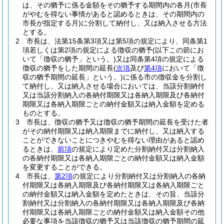
は、その猶予に係る金額をその猶予する期間内の各月
(市長
がやむを得ない事情があると認めるときは、その期間内の
市長が指定する月)
に分割して納付し、又は納入させる方法
とする。
2
市長は、法第15条第3項又は第5項の規定により、同条第1
項若しくは第2項の規定による徴収の猶予
(以下この節にお
いて「徴収の猶予」という。)
又は同条第4項の規定による
徴収の猶予をした期間の延長
(
次項
及び
第4項
において「徴
収の猶予期間の延長」という。)
に係る市の徴収金を分割し
て納付し、又は納入させる場合においては、当該分割納付
又は当該分割納入の各納付期限又は各納入期限及び各納付
期限又は各納入期限ごとの納付金額又は納入金額を定める
ものとする。
3
市長は、徴収の猶予又は徴収の猶予期間の延長を受けた者
がその納付期限又は納入期限までに納付し、又は納入する
ことができないことにつきやむを得ない理由があると認め
るときは、
前項
の規定により定めた分割納付又は分割納入
の各納付期限又は各納入期限ごとの納付金額又は納入金額
を変更することができる。
4
市長は、
第2項
の規定により分割納付又は分割納入の各納
付期限又は各納入期限及び各納付期限又は各納入期限ごと
の納付金額又は納入金額を定めたときは、その旨、当該分
割納付又は分割納入の各納付期限又は各納入期限及び各納
付期限又は各納入期限ごとの納付金額又は納入金額その他
必要な事項を当該徴収の猶予又は当該徴収の猶予期間の延