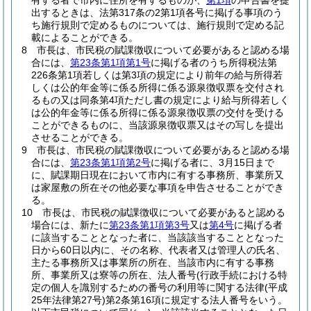
有する者で市内に住所を有するものが、
第1項
の申告書を提
出するときは、法第317条の2第1項各号に掲げる事項のう
ち施行規則で定めるものについては、施行規則で定める記
載によることができる。
8
市長は、市民税の賦課徴収について必要があると認める場
合には、
第23条第1項第1号
に掲げる者のうち所得税法第
226条第1項若しくは第3項の規定により前年の給与所得若
しくは公的年金等に係る所得に係る源泉徴収票を交付され
るもの又は同条第4項ただし書の規定により給与所得若しく
は公的年金等に係る所得に係る源泉徴収票の交付を受ける
ことができるものに、当該源泉徴収票又はその写しを提出
させることができる。
9
市長は、市民税の賦課徴収について必要があると認める場
合には、
第23条第1項第2号
に掲げる者に、3月15日まで
に、賦課期日現在において市内に有する事務所、事業所又
は家屋敷の所在その他必要な事項を申告させることができ
る。
10
市長は、市民税の賦課徴収について必要があると認める
場合には、新たに
第23条第1項第3号
又は
第4号
に掲げる者
に該当することとなった者に、当該該当することとなった
日から60日以内に、その名称、代表者又は管理人の氏名、
主たる事務所又は事業所の所在、当該市内に有する事務
所、事業所又は寮等の所在、法人番号
(行政手続における特
定の個人を識別するための番号の利用等に関する法律
(平成
25年法律第27号)
第2条第16項に規定する法人番号をいう。