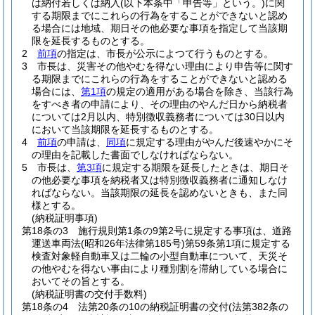
は納付若しくは納入
(以下本条中「申告等」という。)
に関
する期限までにこれらの行為をすることができないと認め
る場合には地域、期日その他必要な事項を指定して当該期
限を延長するものとする。
2
前項
の指定は、市長が公示によつて行うものとする。
3
市長は、災害その他やむを得ない理由により申告等に関す
る期限までにこれらの行為をすることができないと認める
場合には、
第1項
の規定の適用がある場合を除き、当該行為
をすべき者の申請により、その理由のやんだ日から納税者
については2月以内、特別徴収義務者については30日以内
において当該期限を延長するものとする。
4
前項
の申請は、
同項
に規定する理由がやんだ後速やかにそ
の理由を記載した書面でしなければならない。
5
市長は、
第3項
に規定する期限を延長したときは、期日そ
の他必要な事項を納税者又は特別徴収義務者に通知しなけ
ればならない。
当該期限の延長を認めないときも、また同
様とする。
(納税証明事項)
第18条の3
施行規則第1条の9第2号に規定する事項は、道路
運送車両法
(昭和26年法律第185号)
第59条第1項に規定する
検査対象軽自動車又は二輪の小型自動車について、天災そ
の他やむを得ない事由により種別割を滞納している場合に
おいてその旨とする。
(納税証明書の交付手数料)
第18条の4
法第20条の10の納税証明書の交付
(法第382条の