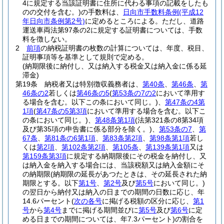
4に規定する当該証明書に住所に代わる事項の記載をしたも
のの交付を含む。)
の手数料は、
日向市手数料条例
(平成12
年日向市条例第2号)
に定めるところによる。
ただし、道路
運送車両法第97条の2に規定する証明書については、手数
料を徴しない。
2
前項
の納税証明書の枚数の計算については、年度、税目、
証明事項等を基準として規則で定める。
(納期限後に納付し、又は納入する税金又は納入金に係る延
滞金)
第19条
納税者又は特別徴収義務者は、
第40条
、
第46条
、
第
46条の2
若しくは
第46条の5
(
第53条の7の2
において準用す
る場合を含む。以下この条において同じ。)
、
第47条の4第
1項
(
第47条の5第3項
において準用する場合を含む。以下こ
の条において同じ。)
、
第48条第1項
(法第321条の8第34項
及び第35項の申告書に係る部分を除く。)
、
第53条の7
、
第
67条
、
第81条の6第1項
、
第83条第2項
、
第98条第1項
若し
くは
第2項
、
第102条第2項
、
第105条
、
第139条第1項
又は
第159条第3項
に規定する納期限後にその税金を納付し、又
は納入金を納入する場合には、当該税額又は納入金額にそ
の納期限
(納期限の延長があつたときは、その延長された納
期限とする。以下
第1号
、
第2号
及び
第5号
において同じ。)
の翌日から納付又は納入の日までの期間の日数に応じ、年
14.6パーセント
(
次の各号
に掲げる税額の区分に応じ、
第1
号
から
第4号
までに掲げる期間並びに
第5号
及び
第6号
に定
める日までの期間については、年7.3パーセント)
の割合を