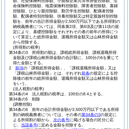
額、社会保険料控除額、小規模企業共済等掛金控除額、生
命保険料控除額、地震保険料控除額、障害者控除額、寡婦
控除額、ひとり親控除額、勤労学生控除額、配偶者控除
額、配偶者特別控除額、扶養控除額又は特定親族特別控除
額を、前年の合計所得金額が2,500万円以下である所得割の
納税義務者については、同条第2項、第6項及び第11項の規
定により、基礎控除額をそれぞれその者の前年の所得につ
いて算定した総所得金額、退職所得金額又は山林所得金額
から控除する。
(所得割の税率)
第34条の3
所得割の額は、課税総所得金額、課税退職所得
金額及び課税山林所得金額の合計額に、100分の6を乗じて
得た金額とする。
2
前項
の「課税総所得金額」、「課税退職所得金額」又は
「課税山林所得金額」とは、それぞれ
前条
の規定による控
除後の前年の総所得金額、退職所得金額又は山林所得金額
をいう。
(法人税割の税率)
第34条の4
法人税割の税率は、100分の8.4とする。
第34条の5
削除
(調整控除)
第34条の6
前年の合計所得金額が2,500万円以下である所得
割の納税義務者については、その者の
第34条の3
の規定に
よる所得割の額から、
次の各号
に掲げる場合の区分に応
じ、
当該各号
に定める金額を控除する。