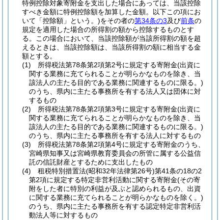
特例控除対象寄附金を支出した場合にあっては、当該控除
すべき金額に特例控除額を加算した金額。以下この項にお
いて「控除額」という。)
をその者の
第34条の3
及び
前条
の
規定を適用した場合の所得割の額から控除するものとす
る。
この場合において、当該控除額が当該所得割の額を超
えるときは、当該控除額は、当該所得割の額に相当する金
額とする。
(1)
所得税法第78条第2項第2号に規定する寄附金
(出資に
関する業務に充てられることが明らかなものを除き、当
該法人の主たる目的である業務に関連するものに限る。)
のうち、県内に主たる事務所を有する法人又は団体に対
するもの
(2)
所得税法第78条第2項第3号に規定する寄附金
(出資に
関する業務に充てられることが明らかなものを除き、当
該法人の主たる目的である業務に関連するものに限る。)
のうち、県内に主たる事務所を有する法人に対するもの
(3)
所得税法第78条第2項第4号に規定する寄附金のうち、
宮崎県知事又は宮崎県教育委員会の所管に属する公益信
託の信託財産とするために支出したもの
(4)
租税特別措置法
(昭和32年法律第26号)
第41条の18の2
第2項に規定する特定非営利活動に関する寄附金
(その寄
附をした者に特別の利益が及ぶと認められるもの、出資
に関する業務に充てられることが明らかなものを除く。)
のうち、県内に主たる事務所を有する認定特定非営利活
動法人等に対するもの