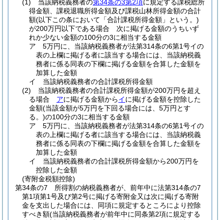
(1)
当該納税義務者の
第34条の3第2項
に規定する課税総所
得金額、課税退職所得金額及び課税山林所得金額の合計
額
(以下この条において「合計課税所得金額」という。)
が200万円以下である場合 次に掲げる金額のうちいず
れか少ない金額の100分の3に相当する金額
ア
5万円に、当該納税義務者が法第314条の6第1号イの
表の上欄に掲げる者に該当する場合には、当該納税義
務者に係る同表の下欄に掲げる金額を合算した金額を
加算した金額
イ
当該納税義務者の合計課税所得金額
(2)
当該納税義務者の合計課税所得金額が200万円を超え
る場合
ア
に掲げる金額から
イ
に掲げる金額を控除した
金額
(当該金額が5万円を下回る場合には、5万円とす
る。)
の100分の3に相当する金額
ア
5万円に、当該納税義務者が法第314条の6第1号イの
表の上欄に掲げる者に該当する場合には、当該納税義
務者に係る同表の下欄に掲げる金額を合算した金額を
加算した金額
イ
当該納税義務者の合計課税所得金額から200万円を
控除した金額
(寄附金税額控除)
第34条の7
所得割の納税義務者が、前年中に法第314条の7
第1項第1号及び第2号に掲げる寄附金又は次に掲げる寄附
金を支出した場合には、同項に規定するところにより控除
すべき額
(当該納税義務者が前年中に同条第2項に規定する