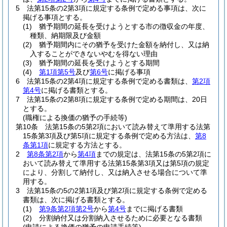
5
法第15条の2第3項に規定する条例で定める事項は、次に
掲げる事項とする。
(1)
猶予期間の延長を受けようとする市の徴収金の年度、
種類、納期限及び金額
(2)
猶予期間内にその猶予を受けた金額を納付し、又は納
入することができないやむを得ない理由
(3)
猶予期間の延長を受けようとする期間
(4)
第1項第5号
及び
第6号
に掲げる事項
6
法第15条の2第4項に規定する条例で定める書類は、
第2項
第4号
に掲げる書類とする。
7
法第15条の2第8項に規定する条例で定める期間は、20日
とする。
(職権による換価の猶予の手続等)
第10条
法第15条の5第2項において読み替えて準用する法第
15条第3項及び第5項に規定する条例で定める方法は、
第8
条第1項
に規定する方法とする。
2
第8条第2項
から
第4項
までの規定は、法第15条の5第2項に
おいて読み替えて準用する法第15条第3項又は第5項の規定
により、分割して納付し、又は納入させる場合について準
用する。
3
法第15条の5の2第1項及び第2項に規定する条例で定める
書類は、次に掲げる書類とする。
(1)
第9条第2項第2号
から
第4号
までに掲げる書類
(2)
分割納付又は分割納入させるために必要となる書類