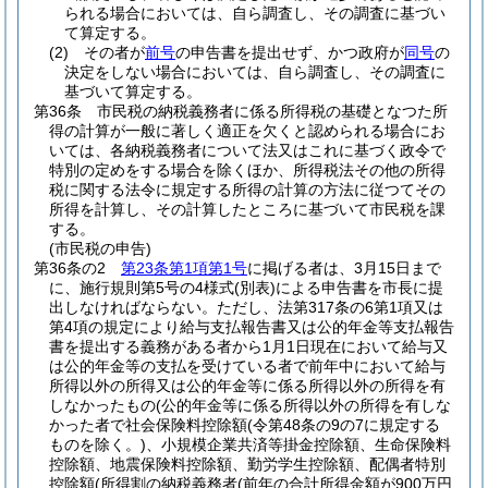
られる場合においては、自ら調査し、その調査に基づい
て算定する。
(2)
その者が
前号
の申告書を提出せず、かつ政府が
同号
の
決定をしない場合においては、自ら調査し、その調査に
基づいて算定する。
第36条
市民税の納税義務者に係る所得税の基礎となつた所
得の計算が一般に著しく適正を欠くと認められる場合にお
いては、各納税義務者について法又はこれに基づく政令で
特別の定めをする場合を除くほか、所得税法その他の所得
税に関する法令に規定する所得の計算の方法に従つてその
所得を計算し、その計算したところに基づいて市民税を課
する。
(市民税の申告)
第36条の2
第23条第1項第1号
に掲げる者は、3月15日まで
に、施行規則第5号の4様式
(別表)
による申告書を市長に提
出しなければならない。
ただし、法第317条の6第1項又は
第4項の規定により給与支払報告書又は公的年金等支払報告
書を提出する義務がある者から1月1日現在において給与又
は公的年金等の支払を受けている者で前年中において給与
所得以外の所得又は公的年金等に係る所得以外の所得を有
しなかったもの
(公的年金等に係る所得以外の所得を有しな
かった者で社会保険料控除額
(令第48条の9の7に規定する
ものを除く。)
、小規模企業共済等掛金控除額、生命保険料
控除額、地震保険料控除額、勤労学生控除額、配偶者特別
控除額
(所得割の納税義務者
(前年の合計所得金額が900万円