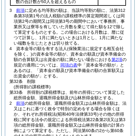
数の合計数が50人を超えるもの
3
前項
に定める均等割の額は、当該均等割の額に、法第312
条第3項第1号の法人税額の課税標準の算定期間若しくは同
項第2号の期間又は同項第3号の期間中において事務所、事
業所又は寮等を有していた月数を乗じて得た額を12で除し
て算定するものとする。
この場合における月数は、暦に従
つて計算し、1月に満たないときは1月とし、1月に満たな
い端数を生じたときは切り捨てる。
4
資本金等の額を有する法人
(保険業法に規定する相互会社
を除く。)
の資本金等の額が、資本金の額及び資本準備金の
額の合算額又は出資金の額に満たない場合における
第2項
の
規定の適用については、
同項の表
中「資本金等の額が」と
あるのは、「資本金の額及び資本準備金の額の合算額又は
出資金の額が」とする。
第32条
削除
(所得割の課税標準)
第33条
所得割の課税標準は、前年の所得について算定した
総所得金額、退職所得金額及び山林所得金額とする。
2
前項
の総所得金額、退職所得金額又は山林所得金額は、法
又はこれに基づく政令で特別の定めをする場合を除くほ
か、それぞれ所得税法
(昭和40年法律第33号)
その他の所得
税に関する法令の規定による所得税法第22条第2項又は第3
項の総所得金額、退職所得金額又は山林所得金額の計算の
例によつて算定する。
ただし、同法第60条の2から第60条