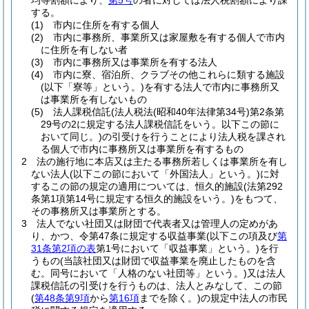
均等割額により、
第5号
の者に対しては法人税割額により課
する。
(1)
市内に住所を有する個人
(2)
市内に事務所、事業所又は家屋敷を有する個人で市内
に住所を有しない者
(3)
市内に事務所又は事業所を有する法人
(4)
市内に寮、宿泊所、クラブその他これらに類する施設
(以下「寮等」という。)
を有する法人で市内に事務所又
は事業所を有しないもの
(5)
法人課税信託
(法人税法
(昭和40年法律第34号)
第2条第
29号の2に規定する法人課税信託をいう。以下この節に
おいて同じ。)
の引受けを行うことにより法人税を課され
る個人で市内に事務所又は事業所を有するもの
2
法の施行地に本店又は主たる事務所若しくは事業所を有し
ない法人
(以下この節において「外国法人」という。)
に対
するこの節の規定の適用については、恒久的施設
(法第292
条第1項第14号に規定する恒久的施設をいう。)
をもつて、
その事務所又は事業所とする。
3
法人でない社団又は財団で代表者又は管理人の定めがあ
り、かつ、令第47条に規定する収益事業
(以下この項及び
第
31条第2項の表
第1号において「収益事業」という。)
を行
うもの
(当該社団又は財団で収益事業を廃止したものを含
む。同号において「人格のない社団等」という。)
又は法人
課税信託の引受けを行うものは、法人とみなして、この節
(
第48条第9項
から
第16項
までを除く。)
の規定中法人の市民