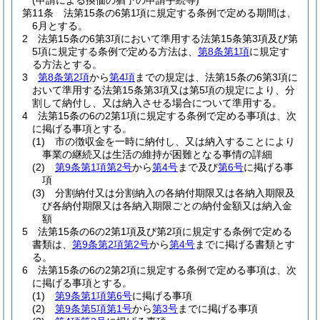
(申請による換価の猶予の申請手続等)
第11条
法第15条の6第1項に規定する条例で定める期間は、
6月とする。
2
法第15条の6第3項において準用する法第15条第3項及び第
5項に規定する条例で定める方法は、
第8条第1項
に規定す
る方法とする。
3
第8条第2項
から
第4項
までの規定は、法第15条の6第3項に
おいて準用する法第15条第3項又は第5項の規定により、分
割して納付し、又は納入させる場合について準用する。
4
法第15条の6の2第1項に規定する条例で定める事項は、次
に掲げる事項とする。
(1)
市の徴収金を一時に納付し、又は納入することにより
事業の継続又は生活の維持が困難となる事情の詳細
(2)
第9条第1項第2号
から
第4号
まで及び
第6号
に掲げる事
項
(3)
分割納付又は分割納入の各納付期限又は各納入期限及
び各納付期限又は各納入期限ごとの納付金額又は納入金
額
5
法第15条の6の2第1項及び第2項に規定する条例で定める
書類は、
第9条第2項第2号
から
第4号
までに掲げる書類とす
る。
6
法第15条の6の2第2項に規定する条例で定める事項は、次
に掲げる事項とする。
(1)
第9条第1項第6号
に掲げる事項
(2)
第9条第5項第1号
から
第3号
までに掲げる事項