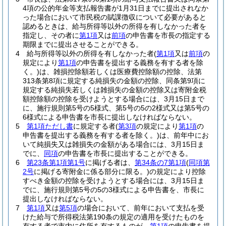
4項の公的年金等支払報告書が1月31日までに提出されなか
った場合において市民税の賦課徴収について必要があると
認めるときは、給与所得等以外の所得を有しなかった者を
指定し、その者に
第1項
又は
前項
の申告書を市長の指定する
期限までに提出させることができる。
4
給与所得等以外の所得を有しなかった者
(
第1項
又は
前項
の
規定により
第1項
の申告書を提出する義務を有する者を除
く。)
は、雑損控除額若しくは医療費控除額の控除、法第
313条第8項に規定する純損失の金額の控除、同条第9項に
規定する純損失若しくは雑損失の金額の控除又は寄附金税
額控除額の控除を受けようとする場合には、3月15日まで
に、施行規則第5号の5様式、第5号の5の2様式又は第5号の
6様式による申告書を市長に提出しなければならない。
5
第1項ただし書
に規定する者
(
第3項
の規定により
第1項
の
申告書を提出する義務を有する者を除く。)
は、前年中にお
いて純損失又は雑損失の金額がある場合には、3月15日ま
でに、
同項
の申告書を市長に提出することができる。
6
第23条第1項第1号
に掲げる者は、
第34条の7第1項
(
同項第
2号
に掲げる寄附金に係る部分に限る。)
の規定により控除
すべき金額の控除を受けようとする場合には、3月15日ま
でに、施行規則第5号の5の3様式による申告書を、市長に
提出しなければならない。
7
第1項
又は
第5項
の場合において、前年において支払を受
けた給与で所得税法第190条の規定の適用を受けたものを