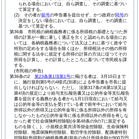
られる場合においては、自ら調査し、その調査に基づい
て算定する。
(2)
その者が
前号
の申告書を提出せず、かつ政府が
同号
の
決定をしない場合においては、自ら調査し、その調査に
基づいて算定する。
第36条
市民税の納税義務者に係る所得税の基礎となつた所
得の計算が一般に著しく適正を欠くと認められる場合にお
いては、各納税義務者について法又はこれに基づく政令で
特別の定めをする場合を除くほか、所得税法その他の所得
税に関する法令に規定する所得の計算の方法に従つてその
所得を計算し、その計算したところに基づいて市民税を課
する。
(市民税の申告)
第36条の2
第23条第1項第1号
に掲げる者は、3月15日まで
に、施行規則第5号の4様式
(別表)
による申告書を市長に提
出しなければならない。
ただし、法第317条の6第1項又は
第4項の規定により給与支払報告書又は公的年金等支払報告
書を提出する義務がある者から1月1日現在において給与又
は公的年金等の支払を受けている者で前年中において給与
所得以外の所得又は公的年金等に係る所得以外の所得を有
しなかったもの
(公的年金等に係る所得以外の所得を有しな
かった者で社会保険料控除額
(令第48条の9の7に規定する
ものを除く。)
、小規模企業共済等掛金控除額、生命保険料
控除額、地震保険料控除額、勤労学生控除額、配偶者特別
控除額
(所得割の納税義務者
(前年の合計所得金額が900万円