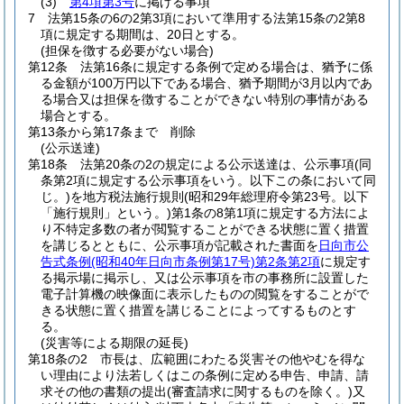
(3)
第4項第3号
に掲げる事項
7
法第15条の6の2第3項において準用する法第15条の2第8
項に規定する期間は、20日とする。
(担保を徴する必要がない場合)
第12条
法第16条に規定する条例で定める場合は、猶予に係
る金額が100万円以下である場合、猶予期間が3月以内であ
る場合又は担保を徴することができない特別の事情がある
場合とする。
第13条から第17条まで
削除
(公示送達)
第18条
法第20条の2の規定による公示送達は、公示事項
(同
条第2項に規定する公示事項をいう。以下この条において同
じ。)
を地方税法施行規則
(昭和29年総理府令第23号。以下
「施行規則」という。)
第1条の8第1項に規定する方法によ
り不特定多数の者が閲覧することができる状態に置く措置
を講じるとともに、公示事項が記載された書面を
日向市公
告式条例
(昭和40年日向市条例第17号)
第2条第2項
に規定す
る掲示場に掲示し、又は公示事項を市の事務所に設置した
電子計算機の映像面に表示したものの閲覧をすることがで
きる状態に置く措置を講じることによってするものとす
る。
(災害等による期限の延長)
第18条の2
市長は、広範囲にわたる災害その他やむを得な
い理由により法若しくはこの条例に定める申告、申請、請
求その他の書類の提出
(審査請求に関するものを除く。)
又