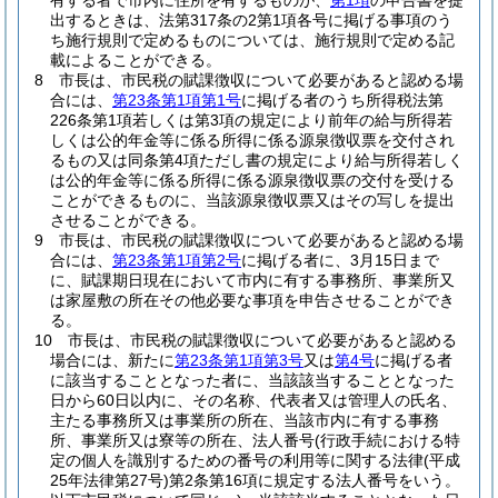
有する者で市内に住所を有するものが、
第1項
の申告書を提
出するときは、法第317条の2第1項各号に掲げる事項のう
ち施行規則で定めるものについては、施行規則で定める記
載によることができる。
8
市長は、市民税の賦課徴収について必要があると認める場
合には、
第23条第1項第1号
に掲げる者のうち所得税法第
226条第1項若しくは第3項の規定により前年の給与所得若
しくは公的年金等に係る所得に係る源泉徴収票を交付され
るもの又は同条第4項ただし書の規定により給与所得若しく
は公的年金等に係る所得に係る源泉徴収票の交付を受ける
ことができるものに、当該源泉徴収票又はその写しを提出
させることができる。
9
市長は、市民税の賦課徴収について必要があると認める場
合には、
第23条第1項第2号
に掲げる者に、3月15日まで
に、賦課期日現在において市内に有する事務所、事業所又
は家屋敷の所在その他必要な事項を申告させることができ
る。
10
市長は、市民税の賦課徴収について必要があると認める
場合には、新たに
第23条第1項第3号
又は
第4号
に掲げる者
に該当することとなった者に、当該該当することとなった
日から60日以内に、その名称、代表者又は管理人の氏名、
主たる事務所又は事業所の所在、当該市内に有する事務
所、事業所又は寮等の所在、法人番号
(行政手続における特
定の個人を識別するための番号の利用等に関する法律
(平成
25年法律第27号)
第2条第16項に規定する法人番号をいう。