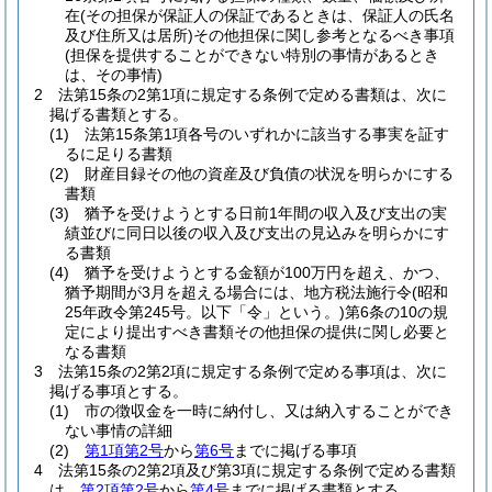
在
(その担保が保証人の保証であるときは、保証人の氏名
及び住所又は居所)
その他担保に関し参考となるべき事項
(担保を提供することができない特別の事情があるとき
は、その事情)
2
法第15条の2第1項に規定する条例で定める書類は、次に
掲げる書類とする。
(1)
法第15条第1項各号のいずれかに該当する事実を証す
るに足りる書類
(2)
財産目録その他の資産及び負債の状況を明らかにする
書類
(3)
猶予を受けようとする日前1年間の収入及び支出の実
績並びに同日以後の収入及び支出の見込みを明らかにす
る書類
(4)
猶予を受けようとする金額が100万円を超え、かつ、
猶予期間が3月を超える場合には、地方税法施行令
(昭和
25年政令第245号。以下「令」という。)
第6条の10の規
定により提出すべき書類その他担保の提供に関し必要と
なる書類
3
法第15条の2第2項に規定する条例で定める事項は、次に
掲げる事項とする。
(1)
市の徴収金を一時に納付し、又は納入することができ
ない事情の詳細
(2)
第1項第2号
から
第6号
までに掲げる事項
4
法第15条の2第2項及び第3項に規定する条例で定める書類
は、
第2項第2号
から
第4号
までに掲げる書類とする。