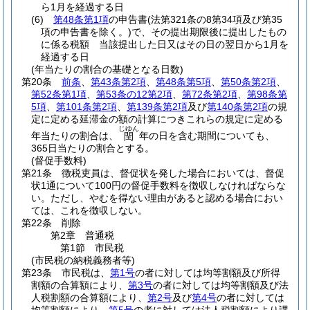
ら1月を経過する日
(6)
第48条第1項
の申告書
(法第321条の8第34項及び第35
項の申告書を除く。)
で、その提出期限後に提出したもの
に係る税額 当該提出した日又はその日の翌日から1月を
経過する日
(年当たりの割合の基礎となる日数)
第20条
前条
、
第43条第2項
、
第48条第5項
、
第50条第2項
、
第52条第1項
、
第53条の12第2項
、
第72条第2項
、
第98条第
5項
、
第101条第2項
、
第139条第2項
及び
第140条第2項
の規
定に定める延滞金の額の計算につきこれらの規定に定める
じゆん
年当たりの割合は、
年の日を含む期間についても、
閏
365日当たりの割合とする。
(督促手数料)
第21条
徴税吏員は、督促状を発した場合においては、督促
状1通について100円の督促手数料を徴収しなければならな
い。
ただし、やむを得ない理由があると認める場合におい
ては、これを徴収しない。
第22条
削除
第2章
普通税
第1節
市民税
(市民税の納税義務者等)
第23条
市民税は、
第1号
の者に対しては均等割額及び所得
割額の合算額により、
第3号
の者に対しては均等割額及び法
人税割額の合算額により、
第2号
及び
第4号
の者に対しては