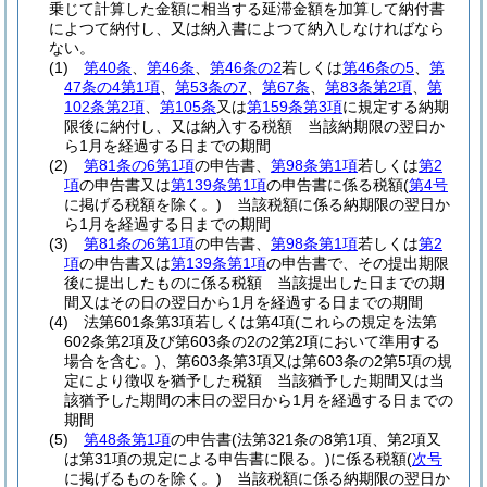
乗じて計算した金額に相当する延滞金額を加算して納付書
によつて納付し、又は納入書によつて納入しなければなら
ない。
(1)
第40条
、
第46条
、
第46条の2
若しくは
第46条の5
、
第
47条の4第1項
、
第53条の7
、
第67条
、
第83条第2項
、
第
102条第2項
、
第105条
又は
第159条第3項
に規定する納期
限後に納付し、又は納入する税額 当該納期限の翌日か
ら1月を経過する日までの期間
(2)
第81条の6第1項
の申告書、
第98条第1項
若しくは
第2
項
の申告書又は
第139条第1項
の申告書に係る税額
(
第4号
に掲げる税額を除く。)
当該税額に係る納期限の翌日か
ら1月を経過する日までの期間
(3)
第81条の6第1項
の申告書、
第98条第1項
若しくは
第2
項
の申告書又は
第139条第1項
の申告書で、その提出期限
後に提出したものに係る税額 当該提出した日までの期
間又はその日の翌日から1月を経過する日までの期間
(4)
法第601条第3項若しくは第4項
(これらの規定を法第
602条第2項及び第603条の2の2第2項において準用する
場合を含む。)
、第603条第3項又は第603条の2第5項の規
定により徴収を猶予した税額 当該猶予した期間又は当
該猶予した期間の末日の翌日から1月を経過する日までの
期間
(5)
第48条第1項
の申告書
(法第321条の8第1項、第2項又
は第31項の規定による申告書に限る。)
に係る税額
(
次号
に掲げるものを除く。)
当該税額に係る納期限の翌日か