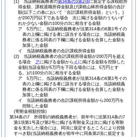
(1)
当該納税義務者の
第34条の3第2項
に規定する課税総所
得金額、課税退職所得金額及び課税山林所得金額の合計
額
(以下この条において「合計課税所得金額」という。)
が200万円以下である場合 次に掲げる金額のうちいず
れか少ない金額の100分の3に相当する金額
ア
5万円に、当該納税義務者が法第314条の6第1号イの
表の上欄に掲げる者に該当する場合には、当該納税義
務者に係る同表の下欄に掲げる金額を合算した金額を
加算した金額
イ
当該納税義務者の合計課税所得金額
(2)
当該納税義務者の合計課税所得金額が200万円を超え
る場合
ア
に掲げる金額から
イ
に掲げる金額を控除した
金額
(当該金額が5万円を下回る場合には、5万円とす
る。)
の100分の3に相当する金額
ア
5万円に、当該納税義務者が法第314条の6第1号イの
表の上欄に掲げる者に該当する場合には、当該納税義
務者に係る同表の下欄に掲げる金額を合算した金額を
加算した金額
イ
当該納税義務者の合計課税所得金額から200万円を
控除した金額
(寄附金税額控除)
第34条の7
所得割の納税義務者が、前年中に法第314条の7
第1項第1号及び第2号に掲げる寄附金又は次に掲げる寄附
金を支出した場合には、同項に規定するところにより控除
すべき額
(当該納税義務者が前年中に同条第2項に規定する