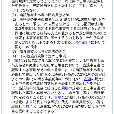
施行規則で定めるところにより、次に掲げる事項を記載し
た申告書を、当該給与支払者を経由して、市長に提出しな
ければならない。
(1)
当該給与支払者の氏名又は名称
(2)
所得割の納税義務者
(合計所得金額が1,000万円以下で
あるものに限る。)
の自己と生計を一にする配偶者
(法第
313条第3項に規定する青色事業専従者に該当するもので
同項に規定する給与の支払を受けるもの及び同条第4項に
規定する事業専従者に該当するものを除き、合計所得金
額が133万円以下であるものに限る。
次条第1項
において
同じ。)
の氏名
(3)
扶養親族又は特定親族の氏名
(4)
その他施行規則で定める事項
2
前項
又は法第317条の3の2第1項の規定による申告書を給
与支払者を経由して提出する場合において、当該申告書に
記載すべき事項がその年の前年において当該給与支払者を
経由して提出した
前項
又は法第317条の3の2第1項の規定に
よる申告書
(その者が当該前年の中途において
次項
の規定に
よる申告書を当該給与支払者を経由して提出した場合に
は、当該前年の最後に提出した
同項
の規定による申告書)
に
記載した事項と異動がないときは、給与所得者は、施行規
則で定めるところにより、
前項
又は法第317条の3の2第1項
の規定により記載すべき事項に代えて当該異動がない旨を
記載した
前項
又は法第317条の3の2第1項の規定による申告
書を提出することができる。