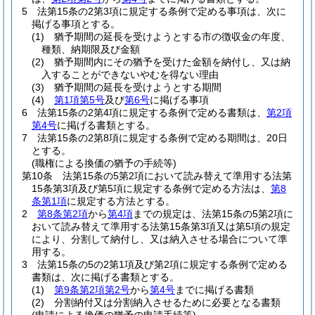
5
法第15条の2第3項に規定する条例で定める事項は、次に
掲げる事項とする。
(1)
猶予期間の延長を受けようとする市の徴収金の年度、
種類、納期限及び金額
(2)
猶予期間内にその猶予を受けた金額を納付し、又は納
入することができないやむを得ない理由
(3)
猶予期間の延長を受けようとする期間
(4)
第1項第5号
及び
第6号
に掲げる事項
6
法第15条の2第4項に規定する条例で定める書類は、
第2項
第4号
に掲げる書類とする。
7
法第15条の2第8項に規定する条例で定める期間は、20日
とする。
(職権による換価の猶予の手続等)
第10条
法第15条の5第2項において読み替えて準用する法第
15条第3項及び第5項に規定する条例で定める方法は、
第8
条第1項
に規定する方法とする。
2
第8条第2項
から
第4項
までの規定は、法第15条の5第2項に
おいて読み替えて準用する法第15条第3項又は第5項の規定
により、分割して納付し、又は納入させる場合について準
用する。
3
法第15条の5の2第1項及び第2項に規定する条例で定める
書類は、次に掲げる書類とする。
(1)
第9条第2項第2号
から
第4号
までに掲げる書類
(2)
分割納付又は分割納入させるために必要となる書類