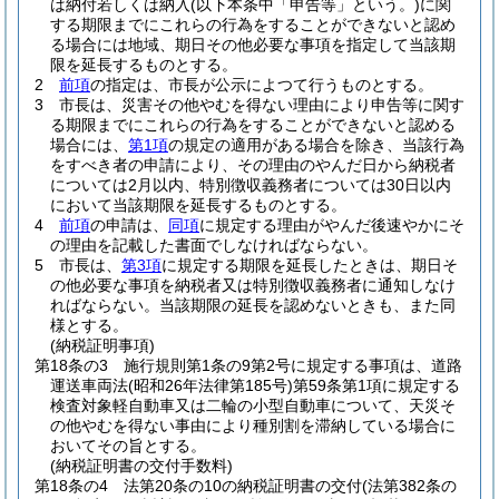
は納付若しくは納入
(以下本条中「申告等」という。)
に関
する期限までにこれらの行為をすることができないと認め
る場合には地域、期日その他必要な事項を指定して当該期
限を延長するものとする。
2
前項
の指定は、市長が公示によつて行うものとする。
3
市長は、災害その他やむを得ない理由により申告等に関す
る期限までにこれらの行為をすることができないと認める
場合には、
第1項
の規定の適用がある場合を除き、当該行為
をすべき者の申請により、その理由のやんだ日から納税者
については2月以内、特別徴収義務者については30日以内
において当該期限を延長するものとする。
4
前項
の申請は、
同項
に規定する理由がやんだ後速やかにそ
の理由を記載した書面でしなければならない。
5
市長は、
第3項
に規定する期限を延長したときは、期日そ
の他必要な事項を納税者又は特別徴収義務者に通知しなけ
ればならない。
当該期限の延長を認めないときも、また同
様とする。
(納税証明事項)
第18条の3
施行規則第1条の9第2号に規定する事項は、道路
運送車両法
(昭和26年法律第185号)
第59条第1項に規定する
検査対象軽自動車又は二輪の小型自動車について、天災そ
の他やむを得ない事由により種別割を滞納している場合に
おいてその旨とする。
(納税証明書の交付手数料)
第18条の4
法第20条の10の納税証明書の交付
(法第382条の