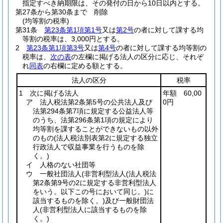
指定すべき納期限は、その発付の日から10日以内とする。
第27条から第30条まで
削除
(均等割の税率)
第31条
第23条第1項第1号
又は
第2号
の者に対して課する均
等割の税率は、3,000円とする。
2
第23条第1項第3号
又は
第4号
の者に対して課する均等割の
税率は、
次の表
の左欄に掲げる法人の区分に応じ、それぞ
れ
同表
の右欄に定める額とする。
法人の区分
税率
1 次に掲げる法人
年額 60,00
ア 法人税法第2条第5号の公共法人及び
0円
法第294条第7項に規定する公益法人等
のうち、法第296条第1項の規定により
均等割を課することができないもの以外
のもの
(法人税法別表第2に規定する独立
行政法人で収益事業を行うものを除
く。)
イ 人格のない社団等
ウ 一般社団法人
(非営利型法人
(法人税法
第2条第9号の2に規定する非営利型法人
をいう。以下この号において同じ。)
に
該当するものを除く。)
及び一般財団法
人
(非営利型法人に該当するものを除
く。)