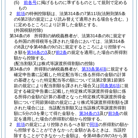
(5)
前各号
に掲げるものに準ずるものとして規則で定める
もの
2
前項
の特例控除額は、法第314条の7第11項
(法附則第5条
の6第2項の規定により読み替えて適用される場合を含む。)
に定めるところにより計算した金額とする。
(外国税額控除)
第34条の8
所得割の納税義務者が、法第314条の8に規定す
る外国の所得税等を課された場合においては、法第314条
の8及び令第48条の9の2に規定するところにより控除すべ
き額を
第34条の3
及び
前2条
の規定を適用した場合の所得割
額から控除する。
(配当割額又は株式等譲渡所得割額の控除)
第34条の9
所得割の納税義務者が、
第33条第4項
に規定する
確定申告書に記載した特定配当等に係る所得の金額の計算
の基礎となった特定配当等の額について法第2章第1節第5
款の規定により配当割額を課された場合又は
同条第6項
に規
定する確定申告書に記載した特定株式等譲渡所得金額に係
る所得の金額の計算の基礎となった特定株式等譲渡所得金
額について同節第6款の規定により株式等譲渡所得割額を課
された場合には、当該配当割額又は当該株式等譲渡所得割
額に5分の3を乗じて得た金額を、
第34条の3
及び
前3条
の規
定を適用した場合の所得割の額から控除する。
2
前項
の規定により控除されるべき額で
同項
の所得割の額か
ら控除することができなかった金額があるときは、当該控
除することができなかった金額は、令第48条の9の3から第