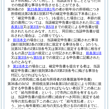
以下市民税について同じ。)
、当該該当することとなった日
その他必要な事項を申告させることができる。
第36条の3
第23条第1項第1号
の者が前年分の所得税につき
所得税法第2条第1項第37号の確定申告書
(以下本条におい
て「確定申告書」という。)
を提出した場合には、本節の規
定の適用については、当該確定申告書が提出された日に
前
条第1項
又は
第3項
から
第5項
までの規定による申告書が提
出されたものとみなす。
ただし、同日前に当該申告書が提
出された場合は、この限りでない。
2
前項本文
の場合には、当該確定申告書に記載された事項
(施行規則第2条の3第1項に規定する事項を除く。)
のうち、
法第317条の2第1項各号又は第3項に規定する事項に相当す
るもの及び
次項
の規定により付記された事項は、
前条第1項
又は
第3項
から
第5項
までの規定による申告書に記載された
ものとみなす。
3
第1項本文
の場合には、確定申告書を提出する者は、当該
確定申告書に施行規則第2条の3第2項各号に掲げる事項を
付記しなければならない。
(個人の市民税に係る給与所得者の扶養親族等申告書)
第36条の3の2
所得税法第194条第1項の規定により同項に規
定する申告書を提出しなければならない者
(以下この条にお
いて「給与所得者」という。)
で市内に住所を有するもの
は、当該申告書の提出の際に経由すべき同項に規定する給
与等の支払者
(以下この条において「給与支払者」とい
う。)
から毎年最初に給与の支払を受ける日の前日までに、