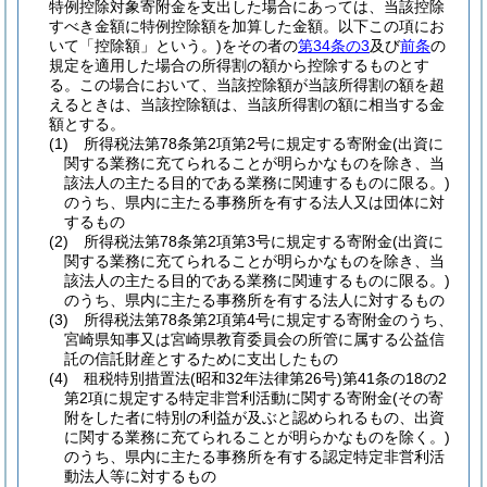
特例控除対象寄附金を支出した場合にあっては、当該控除
すべき金額に特例控除額を加算した金額。以下この項にお
いて「控除額」という。)
をその者の
第34条の3
及び
前条
の
規定を適用した場合の所得割の額から控除するものとす
る。
この場合において、当該控除額が当該所得割の額を超
えるときは、当該控除額は、当該所得割の額に相当する金
額とする。
(1)
所得税法第78条第2項第2号に規定する寄附金
(出資に
関する業務に充てられることが明らかなものを除き、当
該法人の主たる目的である業務に関連するものに限る。)
のうち、県内に主たる事務所を有する法人又は団体に対
するもの
(2)
所得税法第78条第2項第3号に規定する寄附金
(出資に
関する業務に充てられることが明らかなものを除き、当
該法人の主たる目的である業務に関連するものに限る。)
のうち、県内に主たる事務所を有する法人に対するもの
(3)
所得税法第78条第2項第4号に規定する寄附金のうち、
宮崎県知事又は宮崎県教育委員会の所管に属する公益信
託の信託財産とするために支出したもの
(4)
租税特別措置法
(昭和32年法律第26号)
第41条の18の2
第2項に規定する特定非営利活動に関する寄附金
(その寄
附をした者に特別の利益が及ぶと認められるもの、出資
に関する業務に充てられることが明らかなものを除く。)
のうち、県内に主たる事務所を有する認定特定非営利活
動法人等に対するもの