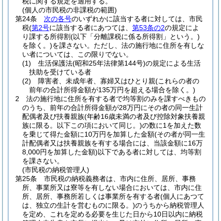
税に関する規定を適用する。
(個人の市民税の非課税の範囲)
第24条
次の各号
のいずれかに該当する者に対しては、市民
税
(
第2号
に該当する者にあつては、
第53条の2
の規定によ
り課する所得割
(以下「分離課税に係る所得割」という。)
を除く。)
を課さない。
ただし、法の施行地に住所を有しな
い者については、この限りでない。
(1)
生活保護法
(昭和25年法律第144号)
の規定による生活
扶助を受けている者
(2)
障害者、未成年者、寡婦又はひとり親
(これらの者の
前年の合計所得金額が135万円を超える場合を除く。)
2
法の施行地に住所を有する者で均等割のみを課すべきもの
のうち、前年の合計所得金額が28万円にその者の同一生計
配偶者及び扶養親族
(年齢16歳未満の者及び控除対象扶養親
族に限る。以下この項において同じ。)
の数に1を加えた数
を乗じて得た金額に10万円を加算した金額
(その者が同一生
計配偶者又は扶養親族を有する場合には、当該金額に16万
8,000円を加算した金額)
以下である者に対しては、均等割
を課さない。
(市民税の納税管理人)
第25条
市民税の納税義務者は、市内に住所、居所、事務
所、事業所又は寮等を有しない場合においては、市内に住
所、居所、事務所若しくは事業所を有する者
(個人にあつて
は、独立の生計を営むものに限る。)
のうちから納税管理人
を定め、これを定める必要を生じた日から10日以内に納税