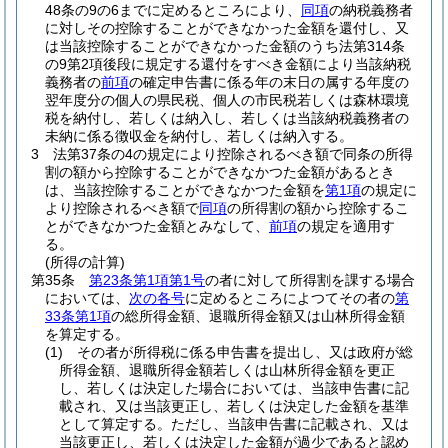
48条の9の6までに定めるところにより、
同項
の納税義務者
に対しその控除することができなかった金額を還付し、又
は当該控除することができなかった金額のうち法第314条
の9第2項後段に規定する還付をすべき金額により当該納税
義務者の
前項
の確定申告書に係る年の末日の属する年度の
翌年度分の個人の県民税、個人の市民税若しくは森林環境
税を納付し、若しくは納入し、若しくは当該納税義務者の
未納に係る徴収金を納付し、若しくは納入する。
3
法第37条の4の規定により控除されるべき額で同条の所得
割の額から控除することができなかつた金額があるとき
は、当該控除することができなかつた金額を
第1項
の規定に
より控除されるべき額で
同項
の所得割の額から控除するこ
とができなかつた金額とみなして、
前項
の規定を適用す
る。
(所得の計算)
第35条
第23条第1項第1号
の者に対して所得割を課する場合
においては、
次の各号
に定めるところによつてその者の
第
33条第1項
の総所得金額、退職所得金額又は山林所得金額
を算定する。
(1)
その者が所得税に係る申告書を提出し、又は政府が総
所得金額、退職所得金額若しくは山林所得金額を更正
し、若しくは決定した場合においては、当該申告書に記
載され、又は当該更正し、若しくは決定した金額を基準
として算定する。
ただし、当該申告書に記載され、又は
当該更正し、若しくは決定した金額が過少であると認め