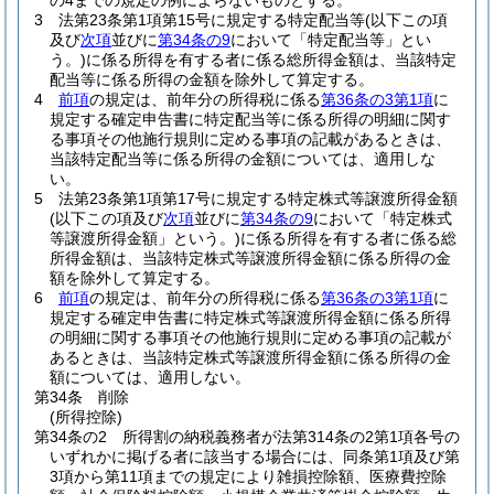
の4までの規定の例によらないものとする。
3
法第23条第1項第15号に規定する特定配当等
(以下この項
及び
次項
並びに
第34条の9
において「特定配当等」とい
う。)
に係る所得を有する者に係る総所得金額は、当該特定
配当等に係る所得の金額を除外して算定する。
4
前項
の規定は、前年分の所得税に係る
第36条の3第1項
に
規定する確定申告書に特定配当等に係る所得の明細に関す
る事項その他施行規則に定める事項の記載があるときは、
当該特定配当等に係る所得の金額については、適用しな
い。
5
法第23条第1項第17号に規定する特定株式等譲渡所得金額
(以下この項及び
次項
並びに
第34条の9
において「特定株式
等譲渡所得金額」という。)
に係る所得を有する者に係る総
所得金額は、当該特定株式等譲渡所得金額に係る所得の金
額を除外して算定する。
6
前項
の規定は、前年分の所得税に係る
第36条の3第1項
に
規定する確定申告書に特定株式等譲渡所得金額に係る所得
の明細に関する事項その他施行規則に定める事項の記載が
あるときは、当該特定株式等譲渡所得金額に係る所得の金
額については、適用しない。
第34条
削除
(所得控除)
第34条の2
所得割の納税義務者が法第314条の2第1項各号の
いずれかに掲げる者に該当する場合には、同条第1項及び第
3項から第11項までの規定により雑損控除額、医療費控除