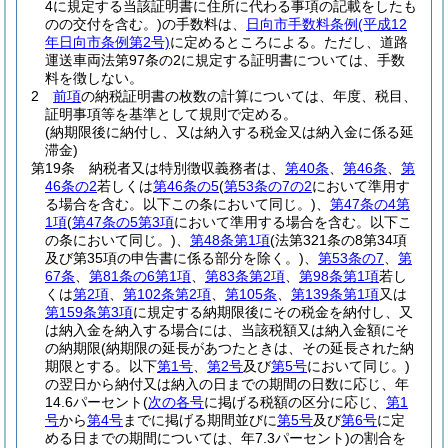
4に規定する当該証明書に住所に代わる事項の記載をしたも
のの交付を含む。)
の手数料は、
日向市手数料条例
(平成12
年日向市条例第2号)
に定めるところによる。
ただし、道路
運送車両法第97条の2に規定する証明書については、手数
料を徴しない。
2
前項
の納税証明書の枚数の計算については、年度、税目、
証明事項等を基準として規則で定める。
(納期限後に納付し、又は納入する税金又は納入金に係る延
滞金)
第19条
納税者又は特別徴収義務者は、
第40条
、
第46条
、
第
46条の2
若しくは
第46条の5
(
第53条の7の2
において準用す
る場合を含む。以下この条において同じ。)
、
第47条の4第
1項
(
第47条の5第3項
において準用する場合を含む。以下こ
の条において同じ。)
、
第48条第1項
(法第321条の8第34項
及び第35項の申告書に係る部分を除く。)
、
第53条の7
、
第
67条
、
第81条の6第1項
、
第83条第2項
、
第98条第1項
若し
くは
第2項
、
第102条第2項
、
第105条
、
第139条第1項
又は
第159条第3項
に規定する納期限後にその税金を納付し、又
は納入金を納入する場合には、当該税額又は納入金額にそ
の納期限
(納期限の延長があつたときは、その延長された納
期限とする。以下
第1号
、
第2号
及び
第5号
において同じ。)
の翌日から納付又は納入の日までの期間の日数に応じ、年
14.6パーセント
(
次の各号
に掲げる税額の区分に応じ、
第1
号
から
第4号
までに掲げる期間並びに
第5号
及び
第6号
に定
める日までの期間については、年7.3パーセント)
の割合を