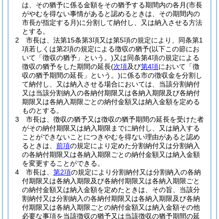
は、その猶予に係る金額をその猶予する期間内の各月
(市長
がやむを得ない事情があると認めるときは、その期間内の
市長が指定する月)
に分割して納付し、又は納入させる方法
とする。
2
市長は、法第15条第3項又は第5項の規定により、同条第1
項若しくは第2項の規定による徴収の猶予
(以下この節にお
いて「徴収の猶予」という。)
又は同条第4項の規定による
徴収の猶予をした期間の延長
(
次項
及び
第4項
において「徴
収の猶予期間の延長」という。)
に係る市の徴収金を分割し
て納付し、又は納入させる場合においては、当該分割納付
又は当該分割納入の各納付期限又は各納入期限及び各納付
期限又は各納入期限ごとの納付金額又は納入金額を定める
ものとする。
3
市長は、徴収の猶予又は徴収の猶予期間の延長を受けた者
がその納付期限又は納入期限までに納付し、又は納入する
ことができないことにつきやむを得ない理由があると認め
るときは、
前項
の規定により定めた分割納付又は分割納入
の各納付期限又は各納入期限ごとの納付金額又は納入金額
を変更することができる。
4
市長は、
第2項
の規定により分割納付又は分割納入の各納
付期限又は各納入期限及び各納付期限又は各納入期限ごと
の納付金額又は納入金額を定めたときは、その旨、当該分
割納付又は分割納入の各納付期限又は各納入期限及び各納
付期限又は各納入期限ごとの納付金額又は納入金額その他
必要な事項を当該徴収の猶予又は当該徴収の猶予期間の延