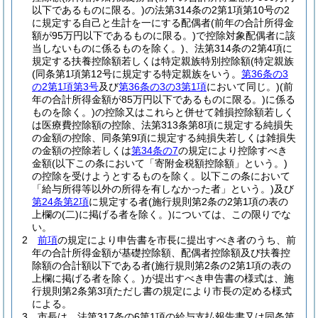
以下であるものに限る。)
の法第314条の2第1項第10号の2
に規定する自己と生計を一にする配偶者
(前年の合計所得金
額が95万円以下であるものに限る。)
で控除対象配偶者に該
当しないものに係るものを除く。)
、法第314条の2第4項に
規定する扶養控除額若しくは特定親族特別控除額
(特定親族
(同条第1項第12号に規定する特定親族をいう。
第36条の3
の2第1項第3号
及び
第36条の3の3第1項
において同じ。)
(前
年の合計所得金額が85万円以下であるものに限る。)
に係る
ものを除く。)
の控除又はこれらと併せて雑損控除額若しく
は医療費控除額の控除、法第313条第8項に規定する純損失
の金額の控除、同条第9項に規定する純損失若しくは雑損失
の金額の控除若しくは
第34条の7
の規定により控除すべき
金額
(以下この条において「寄附金税額控除額」という。)
の控除を受けようとするものを除く。以下この条において
「給与所得等以外の所得を有しなかった者」という。)
及び
第24条第2項
に規定する者
(施行規則第2条の2第1項の表の
上欄の
(二)
に掲げる者を除く。)
については、この限りでな
い。
2
前項
の規定により申告書を市長に提出すべき者のうち、前
年の合計所得金額が基礎控除額、配偶者控除額及び扶養控
除額の合計額以下である者
(施行規則第2条の2第1項の表の
上欄に掲げる者を除く。)
が提出すべき申告書の様式は、施
行規則第2条第3項ただし書の規定により市長の定める様式
による。
3
市長は、法第317条の6第1項の給与支払報告書又は同条第