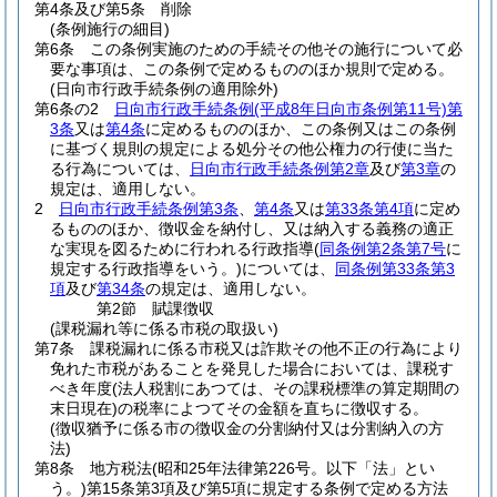
第4条及び第5条
削除
(条例施行の細目)
第6条
この条例実施のための手続その他その施行について必
要な事項は、この条例で定めるもののほか規則で定める。
(日向市行政手続条例の適用除外)
第6条の2
日向市行政手続条例
(平成8年日向市条例第11号)
第
3条
又は
第4条
に定めるもののほか、この条例又はこの条例
に基づく規則の規定による処分その他公権力の行使に当た
る行為については、
日向市行政手続条例第2章
及び
第3章
の
規定は、適用しない。
2
日向市行政手続条例第3条
、
第4条
又は
第33条第4項
に定め
るもののほか、徴収金を納付し、又は納入する義務の適正
な実現を図るために行われる行政指導
(
同条例第2条第7号
に
規定する行政指導をいう。)
については、
同条例第33条第3
項
及び
第34条
の規定は、適用しない。
第2節
賦課徴収
(課税漏れ等に係る市税の取扱い)
第7条
課税漏れに係る市税又は詐欺その他不正の行為により
免れた市税があることを発見した場合においては、課税す
べき年度
(法人税割にあつては、その課税標準の算定期間の
末日現在)
の税率によつてその金額を直ちに徴収する。
(徴収猶予に係る市の徴収金の分割納付又は分割納入の方
法)
第8条
地方税法
(昭和25年法律第226号。以下「法」とい
う。)
第15条第3項及び第5項に規定する条例で定める方法