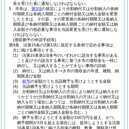
長を受けた者に通知しなければならない。
5
市長は、
第3項
の規定により分割納付又は分割納入の各納
付期限又は各納入期限ごとの納付金額又は納入金額を変更
したときは、その旨、その変更後の各納付期限又は各納入
期限及び各納付期限又は各納入期限ごとの納付金額又は納
入金額その他必要な事項を当該変更を受けた者に通知しな
ければならない。
(徴収猶予の申請手続等)
第9条
法第15条の2第1項に規定する条例で定める事項は、
次に掲げる事項とする。
(1)
法第15条第1項各号のいずれかに該当する事実がある
こと及びその該当する事実に基づき市の徴収金を一時に
納付し、又は納入することができない事情の詳細
(2)
納付し、又は納入すべき市の徴収金の年度、種類、納
期限及び金額
(3)
前号
の金額のうち当該猶予を受けようとする金額
(4)
当該猶予を受けようとする期間
(5)
分割納付又は分割納入の方法により納付又は納入を行
うかどうか
(分割納付又は分割納入の方法により納付又は
納入を行う場合にあつては、分割納付又は分割納入の各
納付期限又は各納入期限及び各納付期限又は各納入期限
ごとの納付金額又は納入金額を含む。)
(6)
猶予を受けようとする金額が100万円を超え、かつ、
猶予期間が3月を超える場合には、提供しようとする法第
16条第1項各号に掲げる担保の種類、数量、価額及び所