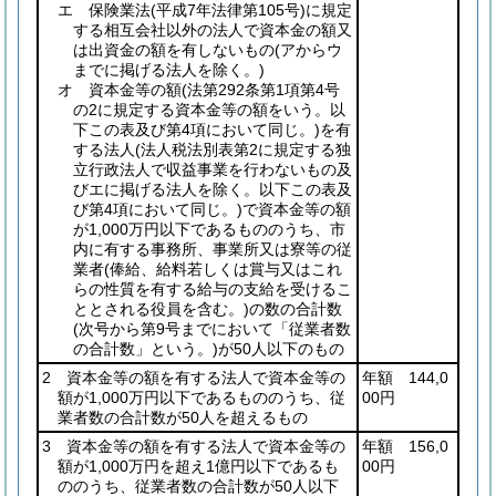
エ 保険業法
(平成7年法律第105号)
に規定
する相互会社以外の法人で資本金の額又
は出資金の額を有しないもの
(アからウ
までに掲げる法人を除く。)
オ 資本金等の額
(法第292条第1項第4号
の2に規定する資本金等の額をいう。以
下この表及び第4項において同じ。)
を有
する法人
(法人税法別表第2に規定する独
立行政法人で収益事業を行わないもの及
びエに掲げる法人を除く。以下この表及
び第4項において同じ。)
で資本金等の額
が1,000万円以下であるもののうち、市
内に有する事務所、事業所又は寮等の従
業者
(俸給、給料若しくは賞与又はこれ
らの性質を有する給与の支給を受けるこ
ととされる役員を含む。)
の数の合計数
(次号から第9号までにおいて「従業者数
の合計数」という。)
が50人以下のもの
2 資本金等の額を有する法人で資本金等の
年額 144,0
額が1,000万円以下であるもののうち、従
00円
業者数の合計数が50人を超えるもの
3 資本金等の額を有する法人で資本金等の
年額 156,0
額が1,000万円を超え1億円以下であるも
00円
ののうち、従業者数の合計数が50人以下