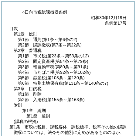
○日向市税賦課徴収条例
昭和30年12月19日
条例第17号
目次
第1章
総則
第1節
通則
(第1条～第6条の2)
第2節
賦課徴収
(第7条～第22条)
第2章
普通税
第1節
市民税
(第23条～第53条の12)
第2節
固定資産税
(第54条～第79条)
第3節
軽自動車税
(第80条～第91条)
第4節
市たばこ税
(第92条～第102条)
第5節
鉱産税
(第103条～第130条)
第6節
特別土地保有税
(第131条～第140条の7)
第3章
目的税
第1節
削除
第2節
入湯税
(第155条～第163条)
附則
第1章
総則
第1節
通則
(課税の根拠)
第1条
市税の税目、課税客体、課税標準、税率その他の賦課
徴収については、法令その他別に定めがあるもののほか、