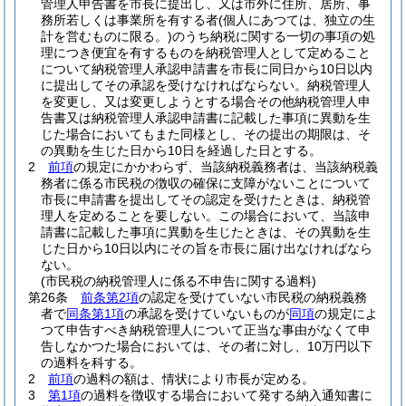
管理人申告書を市長に提出し、又は市外に住所、居所、事
務所若しくは事業所を有する者
(個人にあつては、独立の生
計を営むものに限る。)
のうち納税に関する一切の事項の処
理につき便宜を有するものを納税管理人として定めること
について納税管理人承認申請書を市長に同日から10日以内
に提出してその承認を受けなければならない。
納税管理人
を変更し、又は変更しようとする場合その他納税管理人申
告書又は納税管理人承認申請書に記載した事項に異動を生
じた場合においてもまた同様とし、その提出の期限は、そ
の異動を生じた日から10日を経過した日とする。
2
前項
の規定にかかわらず、当該納税義務者は、当該納税義
務者に係る市民税の徴収の確保に支障がないことについて
市長に申請書を提出してその認定を受けたときは、納税管
理人を定めることを要しない。
この場合において、当該申
請書に記載した事項に異動を生じたときは、その異動を生
じた日から10日以内にその旨を市長に届け出なければなら
ない。
(市民税の納税管理人に係る不申告に関する過料)
第26条
前条第2項
の認定を受けていない市民税の納税義務
者で
同条第1項
の承認を受けていないものが
同項
の規定によ
つて申告すべき納税管理人について正当な事由がなくて申
告しなかつた場合においては、その者に対し、10万円以下
の過料を科する。
2
前項
の過料の額は、情状により市長が定める。
3
第1項
の過料を徴収する場合において発する納入通知書に