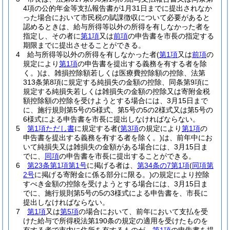
4項の公的年金等支払報告書が1月31日までに提出されなか
った場合において市民税の賦課徴収について必要があると
認めるときは、給与所得等以外の所得を有しなかった者を
指定し、その者に
第1項
又は
前項
の申告書を市長の指定する
期限までに提出させることができる。
4
給与所得等以外の所得を有しなかった者
(
第1項
又は
前項
の
規定により
第1項
の申告書を提出する義務を有する者を除
く。)
は、雑損控除額若しくは医療費控除額の控除、法第
313条第8項に規定する純損失の金額の控除、同条第9項に
規定する純損失若しくは雑損失の金額の控除又は寄附金税
額控除額の控除を受けようとする場合には、3月15日まで
に、施行規則第5号の5様式、第5号の5の2様式又は第5号の
6様式による申告書を市長に提出しなければならない。
5
第1項ただし書
に規定する者
(
第3項
の規定により
第1項
の
申告書を提出する義務を有する者を除く。)
は、前年中にお
いて純損失又は雑損失の金額がある場合には、3月15日ま
でに、
同項
の申告書を市長に提出することができる。
6
第23条第1項第1号
に掲げる者は、
第34条の7第1項
(
同項第
2号
に掲げる寄附金に係る部分に限る。)
の規定により控除
すべき金額の控除を受けようとする場合には、3月15日ま
でに、施行規則第5号の5の3様式による申告書を、市長に
提出しなければならない。
7
第1項
又は
第5項
の場合において、前年において支払を受
けた給与で所得税法第190条の規定の適用を受けたものを