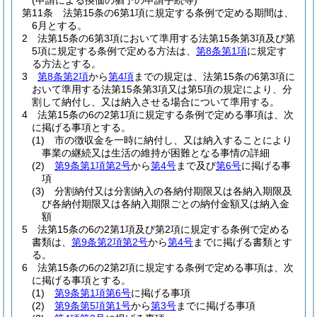
(申請による換価の猶予の申請手続等)
第11条
法第15条の6第1項に規定する条例で定める期間は、
6月とする。
2
法第15条の6第3項において準用する法第15条第3項及び第
5項に規定する条例で定める方法は、
第8条第1項
に規定す
る方法とする。
3
第8条第2項
から
第4項
までの規定は、法第15条の6第3項に
おいて準用する法第15条第3項又は第5項の規定により、分
割して納付し、又は納入させる場合について準用する。
4
法第15条の6の2第1項に規定する条例で定める事項は、次
に掲げる事項とする。
(1)
市の徴収金を一時に納付し、又は納入することにより
事業の継続又は生活の維持が困難となる事情の詳細
(2)
第9条第1項第2号
から
第4号
まで及び
第6号
に掲げる事
項
(3)
分割納付又は分割納入の各納付期限又は各納入期限及
び各納付期限又は各納入期限ごとの納付金額又は納入金
額
5
法第15条の6の2第1項及び第2項に規定する条例で定める
書類は、
第9条第2項第2号
から
第4号
までに掲げる書類とす
る。
6
法第15条の6の2第2項に規定する条例で定める事項は、次
に掲げる事項とする。
(1)
第9条第1項第6号
に掲げる事項
(2)
第9条第5項第1号
から
第3号
までに掲げる事項