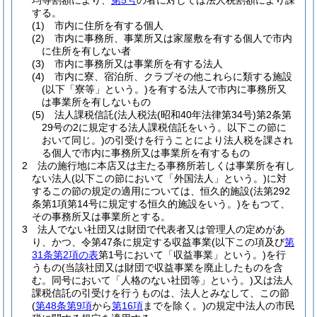
均等割額により、
第5号
の者に対しては法人税割額により課
する。
(1)
市内に住所を有する個人
(2)
市内に事務所、事業所又は家屋敷を有する個人で市内
に住所を有しない者
(3)
市内に事務所又は事業所を有する法人
(4)
市内に寮、宿泊所、クラブその他これらに類する施設
(以下「寮等」という。)
を有する法人で市内に事務所又
は事業所を有しないもの
(5)
法人課税信託
(法人税法
(昭和40年法律第34号)
第2条第
29号の2に規定する法人課税信託をいう。以下この節に
おいて同じ。)
の引受けを行うことにより法人税を課され
る個人で市内に事務所又は事業所を有するもの
2
法の施行地に本店又は主たる事務所若しくは事業所を有し
ない法人
(以下この節において「外国法人」という。)
に対
するこの節の規定の適用については、恒久的施設
(法第292
条第1項第14号に規定する恒久的施設をいう。)
をもつて、
その事務所又は事業所とする。
3
法人でない社団又は財団で代表者又は管理人の定めがあ
り、かつ、令第47条に規定する収益事業
(以下この項及び
第
31条第2項の表
第1号において「収益事業」という。)
を行
うもの
(当該社団又は財団で収益事業を廃止したものを含
む。同号において「人格のない社団等」という。)
又は法人
課税信託の引受けを行うものは、法人とみなして、この節
(
第48条第9項
から
第16項
までを除く。)
の規定中法人の市民