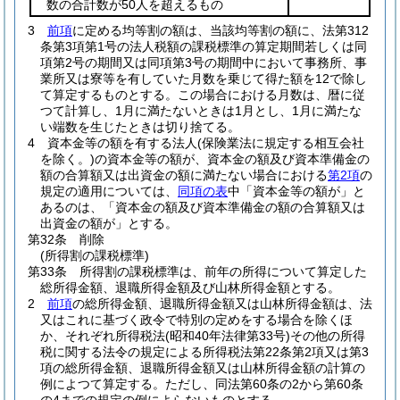
数の合計数が50人を超えるもの
3
前項
に定める均等割の額は、当該均等割の額に、法第312
条第3項第1号の法人税額の課税標準の算定期間若しくは同
項第2号の期間又は同項第3号の期間中において事務所、事
業所又は寮等を有していた月数を乗じて得た額を12で除し
て算定するものとする。
この場合における月数は、暦に従
つて計算し、1月に満たないときは1月とし、1月に満たな
い端数を生じたときは切り捨てる。
4
資本金等の額を有する法人
(保険業法に規定する相互会社
を除く。)
の資本金等の額が、資本金の額及び資本準備金の
額の合算額又は出資金の額に満たない場合における
第2項
の
規定の適用については、
同項の表
中「資本金等の額が」と
あるのは、「資本金の額及び資本準備金の額の合算額又は
出資金の額が」とする。
第32条
削除
(所得割の課税標準)
第33条
所得割の課税標準は、前年の所得について算定した
総所得金額、退職所得金額及び山林所得金額とする。
2
前項
の総所得金額、退職所得金額又は山林所得金額は、法
又はこれに基づく政令で特別の定めをする場合を除くほ
か、それぞれ所得税法
(昭和40年法律第33号)
その他の所得
税に関する法令の規定による所得税法第22条第2項又は第3
項の総所得金額、退職所得金額又は山林所得金額の計算の
例によつて算定する。
ただし、同法第60条の2から第60条