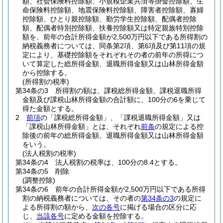
額、社会保険料控除額、小規模企業共済等掛金控除額、生
命保険料控除額、地震保険料控除額、障害者控除額、寡婦
控除額、ひとり親控除額、勤労学生控除額、配偶者控除
額、配偶者特別控除額、扶養控除額又は特定親族特別控除
額を、前年の合計所得金額が2,500万円以下である所得割の
納税義務者については、同条第2項、第6項及び第11項の規
定により、基礎控除額をそれぞれその者の前年の所得につ
いて算定した総所得金額、退職所得金額又は山林所得金額
から控除する。
(所得割の税率)
第34条の3
所得割の額は、課税総所得金額、課税退職所得
金額及び課税山林所得金額の合計額に、100分の6を乗じて
得た金額とする。
2
前項
の「課税総所得金額」、「課税退職所得金額」又は
「課税山林所得金額」とは、それぞれ
前条
の規定による控
除後の前年の総所得金額、退職所得金額又は山林所得金額
をいう。
(法人税割の税率)
第34条の4
法人税割の税率は、100分の8.4とする。
第34条の5
削除
(調整控除)
第34条の6
前年の合計所得金額が2,500万円以下である所得
割の納税義務者については、その者の
第34条の3
の規定に
よる所得割の額から、
次の各号
に掲げる場合の区分に応
じ、
当該各号
に定める金額を控除する。