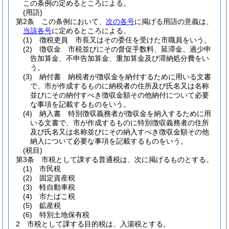
この条例の定めるところによる。
(用語)
第2条
この条例において、
次の各号
に掲げる用語の意義は、
当該各号
に定めるところによる。
(1)
徴税吏員 市長又はその委任を受けた市職員をいう。
(2)
徴収金 市税並びにその督促手数料、延滞金、過少申
告加算金、不申告加算金、重加算金及び滞納処分費をい
う。
(3)
納付書 納税者が徴収金を納付するために用いる文書
で、市が作成するものに納税者の住所及び氏名又は名称
並びにその納付すべき徴収金額その他納付について必要
な事項を記載するものをいう。
(4)
納入書 特別徴収義務者が徴収金を納入するために用
いる文書で、市が作成するものに特別徴収義務者の住所
及び氏名又は名称並びにその納入すべき徴収金額その他
納入について必要な事項を記載するものをいう。
(税目)
第3条
市税として課する普通税は、次に掲げるものとする。
(1)
市民税
(2)
固定資産税
(3)
軽自動車税
(4)
市たばこ税
(5)
鉱産税
(6)
特別土地保有税
2
市税として課する目的税は、入湯税とする。