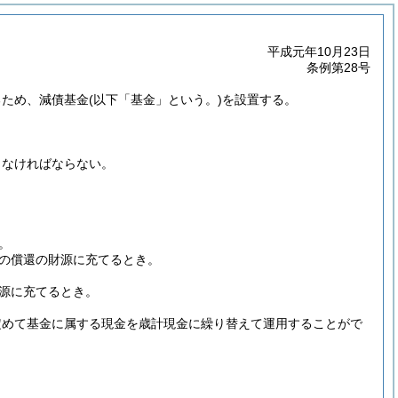
平成元年10月23日
条例第28号
るため、減債基金
(以下「基金」という。)
を設置する。
しなければならない。
。
の償還の財源に充てるとき。
源に充てるとき。
定めて基金に属する現金を歳計現金に繰り替えて運用することがで
。