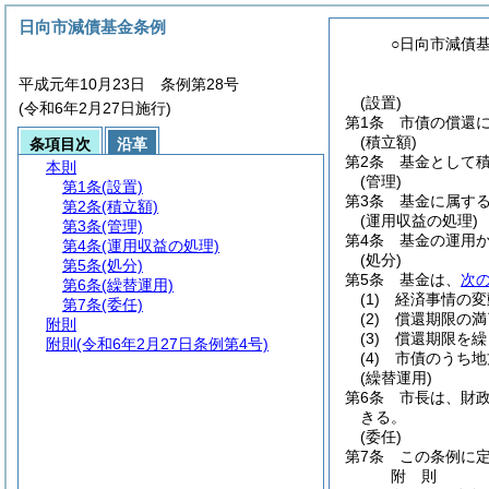
日向市減債基金条例
○日向市減債
平成元年10月23日 条例第28号
(設置)
(令和6年2月27日施行)
第1条
市債の償還
(積立額)
条項目次
沿革
第2条
基金として
本則
(管理)
第1条
(設置)
第3条
基金に属す
第2条
(積立額)
(運用収益の処理)
第3条
(管理)
第4条
基金の運用
第4条
(運用収益の処理)
(処分)
第5条
(処分)
第5条
基金は、
次
第6条
(繰替運用)
(1)
経済事情の変
第7条
(委任)
(2)
償還期限の満
附則
(3)
償還期限を繰
附則
(令和6年2月27日条例第4号)
(4)
市債のうち地
(繰替運用)
第6条
市長は、財
きる。
(委任)
第7条
この条例に
附
則