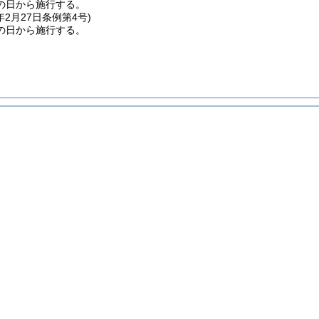
の日から施行する。
年2月27日
条例第4号)
の日から施行する。