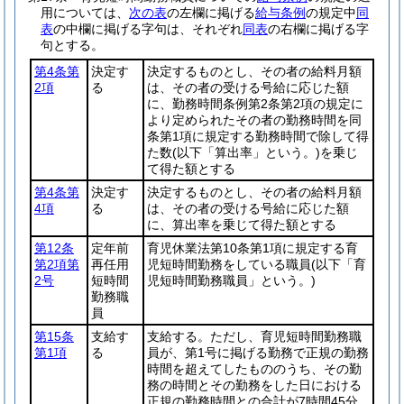
用については、
次の表
の左欄に掲げる
給与条例
の規定中
同
表
の中欄に掲げる字句は、それぞれ
同表
の右欄に掲げる字
句とする。
第4条第
決定す
決定するものとし、その者の給料月額
2項
る
は、その者の受ける号給に応じた額
に、勤務時間条例第2条第2項の規定に
より定められたその者の勤務時間を同
条第1項に規定する勤務時間で除して得
た数
(以下「算出率」という。)
を乗じ
て得た額とする
第4条第
決定す
決定するものとし、その者の給料月額
4項
る
は、その者の受ける号給に応じた額
に、算出率を乗じて得た額とする
第12条
定年前
育児休業法第10条第1項に規定する育
第2項第
再任用
児短時間勤務をしている職員
(以下「育
2号
短時間
児短時間勤務職員」という。)
勤務職
員
第15条
支給す
支給する。ただし、育児短時間勤務職
第1項
る
員が、第1号に掲げる勤務で正規の勤務
時間を超えてしたもののうち、その勤
務の時間とその勤務をした日における
正規の勤務時間との合計が7時間45分