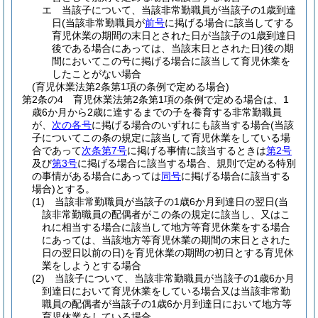
エ
当該子について、当該非常勤職員が当該子の1歳到達
日
(当該非常勤職員が
前号
に掲げる場合に該当してする
育児休業の期間の末日とされた日が当該子の1歳到達日
後である場合にあっては、当該末日とされた日)
後の期
間においてこの号に掲げる場合に該当して育児休業を
したことがない場合
(育児休業法第2条第1項の条例で定める場合)
第2条の4
育児休業法第2条第1項の条例で定める場合は、1
歳6か月から2歳に達するまでの子を養育する非常勤職員
が、
次の各号
に掲げる場合のいずれにも該当する場合
(当該
子についてこの条の規定に該当して育児休業をしている場
合であって
次条第7号
に掲げる事情に該当するときは
第2号
及び
第3号
に掲げる場合に該当する場合、規則で定める特別
の事情がある場合にあっては
同号
に掲げる場合に該当する
場合)
とする。
(1)
当該非常勤職員が当該子の1歳6か月到達日の翌日
(当
該非常勤職員の配偶者がこの条の規定に該当し、又はこ
れに相当する場合に該当して地方等育児休業をする場合
にあっては、当該地方等育児休業の期間の末日とされた
日の翌日以前の日)
を育児休業の期間の初日とする育児休
業をしようとする場合
(2)
当該子について、当該非常勤職員が当該子の1歳6か月
到達日において育児休業をしている場合又は当該非常勤
職員の配偶者が当該子の1歳6か月到達日において地方等
育児休業をしている場合