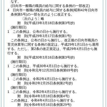
なす。
(日向市一般職の職員の給与に関する条例の一部改正)
4
日向市一般職の職員の給与に関する条例
(昭和42年日向市
条例第5号)
の一部を次のように改正する。
〔次のよう〕略
附
則
(平成23年3月18日
条例第3号抄)
(施行期日)
1
この条例は、公布の日から施行する。
附
則
(平成29年3月17日
条例第1号)
この条例は、公布の日から施行し、改正後の日向市職員の
育児休業等に関する条例の規定は、平成29年1月1日から適用
する。
ただし、第2条の改正規定は、平成29年4月1日から施
行する。
附
則
(平成30年3月16日
条例第3号抄)
(施行期日)
1
この条例は、平成30年4月1日から施行する。
附
則
(令和元年12月20日
条例第69号抄)
(施行期日)
1
この条例は、令和2年4月1日から施行する。
附
則
(令和2年2月25日
条例第2号抄)
(施行期日)
1
この条例は、令和2年4月1日から施行する。
附
則
(令和4年3月18日
条例第4号)
この条例は、令和4年4月1日から施行する。
附
則
(令和4年9月16日
条例第29号)