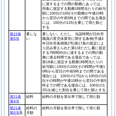
に達するまでの間の勤務にあっては、
同条に規定する勤務1時間当たりの給与
額に100分の100
(その勤務が午後10時
から翌日の午前5時までの間である場合
には、100分の125)
を乗じて得た額と
する
第15条
要しな
要しない。ただし、当該時間が日向市
第5項
い
職員の育児休業等に関する条例
(平成4
年日向市条例第2号)
第17条の規定によ
り読み替えられた第1項ただし書に規定
する7時間45分に達するまでの間の勤
務に係る時間である場合であっては、
第18条に規定する勤務1時間当たりの
給与額に100分の150
(その時間が午後1
0時から翌日の午前5時までの間である
場合には、100分の175)
から100分の10
0
(その時間が午後10時から翌日の午前5
時までの間である場合には、100分の1
25)
を減じた割合を乗じて得た額とする
第21条
給料
給料の月額を算出率で除して得た額
第4項
第21条
給料の
給料の月額を算出率で除して得た額
第5項
及
月額