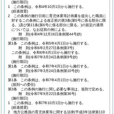
(施行期日)
1
この条例は、令和4年10月1日から施行する。
(経過措置)
2
この条例の施行日前に育児休業等計画書を提出した職員に
対するこの条例による改正前の第3条
(第5号に係る部分に限
る。)
及び第11条
(第6号に係る部分に限る。)
の規定の適用
については、なお従前の例による。
附
則
(令和4年12月16日
条例第44号抄)
(施行期日)
第1条
この条例は、令和5年4月1日から施行する。
附
則
(令和6年2月27日
条例第3号)
この条例は、令和6年4月1日から施行する。
附
則
(令和7年3月24日
条例第9号抄)
(施行期日)
第1条
この条例は、令和7年4月1日から施行する。
附
則
(令和7年3月24日
条例第10号抄)
(施行期日)
第1条
この条例は、令和7年4月1日から施行する。
(規則への委任)
第3条
この条例の施行に関し必要な事項は、規則で定める。
附
則
(令和7年9月22日
条例第36号)
(施行期日)
1
この条例は、令和7年10月1日から施行する。
(経過措置)
2
地方公務員の育児休業等に関する法律
(平成3年法律第110