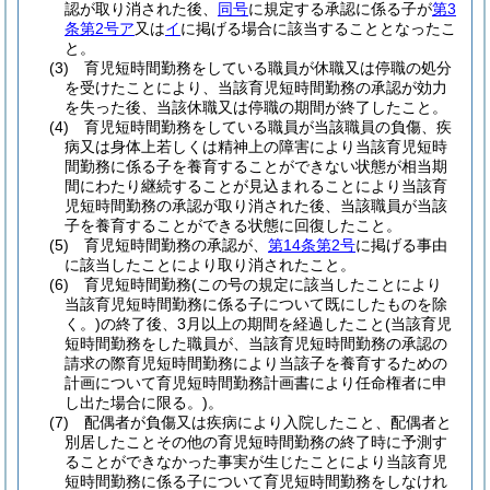
認が取り消された後、
同号
に規定する承認に係る子が
第3
条第2号ア
又は
イ
に掲げる場合に該当することとなったこ
と。
(3)
育児短時間勤務をしている職員が休職又は停職の処分
を受けたことにより、当該育児短時間勤務の承認が効力
を失った後、当該休職又は停職の期間が終了したこと。
(4)
育児短時間勤務をしている職員が当該職員の負傷、疾
病又は身体上若しくは精神上の障害により当該育児短時
間勤務に係る子を養育することができない状態が相当期
間にわたり継続することが見込まれることにより当該育
児短時間勤務の承認が取り消された後、当該職員が当該
子を養育することができる状態に回復したこと。
(5)
育児短時間勤務の承認が、
第14条第2号
に掲げる事由
に該当したことにより取り消されたこと。
(6)
育児短時間勤務
(この号の規定に該当したことにより
当該育児短時間勤務に係る子について既にしたものを除
く。)
の終了後、3月以上の期間を経過したこと
(当該育児
短時間勤務をした職員が、当該育児短時間勤務の承認の
請求の際育児短時間勤務により当該子を養育するための
計画について育児短時間勤務計画書により任命権者に申
し出た場合に限る。)
。
(7)
配偶者が負傷又は疾病により入院したこと、配偶者と
別居したことその他の育児短時間勤務の終了時に予測す
ることができなかった事実が生じたことにより当該育児
短時間勤務に係る子について育児短時間勤務をしなけれ