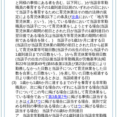
と同様の事情にある者を含む。以下同じ。)
が当該非常勤
職員の養育する子の1歳到達日以前のいずれかの日におい
て当該子を養育するために育児休業法その他の法律の規
定による育児休業
(以下この条及び
次条
において「地方等
育児休業」という。)
をしている場合において当該非常勤
職員が当該子について育児休業をしようとする場合
(当該
育児休業の期間の初日とされた日が当該子の1歳到達日の
翌日後である場合又は当該地方等育児休業の期間の初日
前である場合を除く。)
当該子が1歳2か月に達する日
(当該日が当該育児休業の期間の初日とされた日から起算
して育児休業等可能日数
(当該子の出生の日から当該子の
1歳到達日までの日数をいう。)
から育児休業等取得日数
(当該子の出生の日以後当該非常勤職員が労働基準法
(昭
和22年法律第49号)
第65条第1項及び第2項の規定により
勤務しなかった日数と当該子について育児休業をした日
数を合算した日数をいう。)
を差し引いた日数を経過する
日より後の日であるときは、当該経過する日)
(3)
1歳から1歳6か月に達するまでの子を養育する非常勤
職員が、次に掲げる場合のいずれにも該当する場合
(当該
子についてこの号に掲げる場合に該当して育児休業をし
ている場合であって
第3条第7号
に掲げる事情に該当する
ときは
イ
及び
ウ
に掲げる場合に該当する場合、規則で定
める特別の事情がある場合にあっては
ウ
に掲げる場合に
該当する場合)
当該子の1歳6か月到達日
ア
当該非常勤職員が当該子の1歳到達日
(当該非常勤職