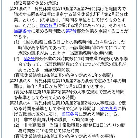
(第2号部分休業の承認)
第21条の2
育児休業法第19条第2項第2号に掲げる範囲内で
請求する同条第1項に規定する部分休業
(以下「第2号部分休
業」という。)
の承認は、1時間を単位として行うものとす
る。
ただし、
次の各号
に掲げる場合にあっては、それぞれ
当該各号
に定める時間数の
第2号
部分休業を承認することが
できる。
(1)
1回の勤務に係る日ごとの勤務時間に分を単位とした
時間がある場合であって、当該勤務時間の全てについて
承認の請求があったとき 当該勤務時間の時間数
(2)
第2号
部分休業の残時間数に1時間未満の端数がある場
合であって、当該残時間数の全てについて承認の請求が
あったとき 当該残時間数
(育児休業法第19条第2項の条例で定める1年の期間)
第21条の3
育児休業法第19条第2項の条例で定める1年の期
間は、毎年4月1日から翌年3月31日までとする。
(育児休業法第19条第2項第2号の人事院規則で定める時間
を基準として条例で定める時間)
第21条の4
育児休業法第19条第2項第2号の人事院規則で定
める時間を基準として条例で定める時間は、
次の各号
に掲
げる職員の区分に応じ、
当該各号
に定める時間とする。
(1)
非常勤職員以外の職員 77時間30分
(2)
非常勤職員 当該非常勤職員の勤務日1日当たりの勤
務時間数に10を乗じて得た時間
(育児休業法第19条第3項の条例で定める特別の事情)