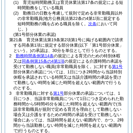
(1)
育児短時間勤務又は育児休業法第17条の規定による短
時間勤務をしている職員
(2)
勤務日の日数を考慮して規則で定める非常勤職員以外
の非常勤職員
(地方公務員法第22条の4第1項に規定する
短時間勤務の職を占める職員を除く。
次条
において同
じ。)
(第1号部分休業の承認)
第21条
育児休業法第19条第2項第1号に掲げる範囲内で請求
する同条第1項に規定する部分休業
(以下「第1号部分休業」
という。)
の承認は、30分を単位として行うものとする。
2
勤務時間条例第14条
の規定による育児のための特別休暇
又は
同条例第15条の4第1項
の規定による介護時間の承認を
受けて勤務しない職員
(非常勤職員を除く。)
に対する
第1号
部分休業の承認については、1日につき2時間から当該特別
休暇を承認されている時間又は当該介護時間の承認を受け
て勤務しない時間を減じた時間を超えない範囲内で行うも
のとする。
3
非常勤職員に対する
第1号
部分休業の承認については、1
日につき、当該非常勤職員について1日につき定められた勤
務時間から5時間45分を減じた時間を超えない範囲内で
(当
該非常勤職員が規則で定める育児を理由として勤務しない
場合又は介護をするための時間の承認を受けて勤務しない
場合にあっては、当該時間を超えない範囲内で、かつ、2時
間から当該勤務しない時間を減じた時間を超えない範囲内
で)
行うものとする。