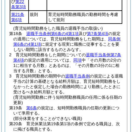
び
第22
条第3項
第21条
規則
育児短時間勤務職員の勤務時間を考慮
第6項
して規則
(育児短時間勤務をした職員の退職手当の取扱い)
第18条
退職手当条例第6条の4第1項
及び
第7条第4項
の規定
の適用については、育児短時間勤務をした期間は、
同条例
第6条の4第1項
に規定する現実に職務に従事することを要
しない期間に該当するものとみなす。
2
育児短時間勤務をした期間についての
退職手当条例第7条
第4項
の規定の適用については、
同項
中「その月数の2分の
1に相当する月数」とあるのは、「その月数の3分の1に相
当する月数」とする。
3
育児短時間勤務の期間中の
退職手当条例
の規定による退職
手当の計算の基礎となる給料月額は、育児短時間勤務をし
なかったと仮定した場合の勤務時間により勤務したときに
受けるべき給料月額とする。
(育児短時間勤務に伴う短時間勤務職員の任用に係る任期の
更新)
第19条
第6条
の規定は、短時間勤務職員の任期の更新につ
いて準用する。
(部分休業をすることができない職員)
第20条
育児休業法第19条第1項の条例で定める職員は、次
に掲げる職員とする。