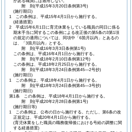
がある職員には適用しない。
附
則
(平成15年3月20日
条例第3号)
(施行期日)
1
この条例は、平成15年4月1日から施行する。
(経過措置)
2
平成15年6月1日に育児休業をしている職員の同日に係る
期末手当に関するこの条例による改正後の第5条の3第1項
の規定の適用については、同項中「6箇月以内」とあるの
は、「3箇月以内」とする。
附
則
(平成16年3月3日
条例第1号)
この条例は、平成16年4月1日から施行する。
附
則
(平成18年2月10日
条例第12号)
この条例は、平成18年2月25日から施行する。
附
則
(平成18年3月24日
条例第45―2号抄)
(施行期日)
1
この条例は、平成18年4月1日から施行する。
附
則
(平成18年3月24日
条例第45―3号抄)
(施行期日)
第1条
この条例は、平成18年4月1日から施行する。
附
則
(平成20年2月28日
条例第1号)
(施行期日等)
1
この条例は、公布の日から施行する。
ただし、第6条の改
正規定は、平成20年4月1日から施行する。
(育児休業をした職員の職務復帰後における号給の調整に関
する経過措置)