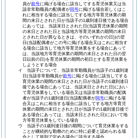
員が
前号
に掲げる場合に該当してする育児休業又は当
該非常勤職員の配偶者が
同号
に掲げる場合若しくはこ
れに相当する場合に該当してする地方等育児休業の期
間の末日とされた日が当該子の1歳到達日後である場合
にあっては、当該末日とされた日
(当該育児休業の期間
の末日とされた日と当該地方等育児休業の期間の末日
とされた日が異なるときは、そのいずれかの日)
)
の翌
日
(当該配偶者がこの号に掲げる場合又はこれに相当す
る場合に該当して地方等育児休業をする場合にあって
は、当該地方等育児休業の期間の末日とされた日の翌
日以前の日)
を育児休業の期間の初日とする育児休業を
しようとする場合
イ
当該子について、当該非常勤職員が当該子の1歳到達
日
(当該非常勤職員が
前号
に掲げる場合に該当してする
育児休業の期間の末日とされた日が当該子の1歳到達日
後である場合にあっては、当該末日とされた日)
におい
て育児休業をしている場合又は当該非常勤職員の配偶
者が当該子の1歳到達日
(当該配偶者が
同号
に掲げる場
合又はこれに相当する場合に該当してする地方等育児
休業の期間の末日とされた日が当該子の1歳到達日後で
ある場合にあっては、当該末日とされた日)
において地
方等育児休業をしている場合
ウ
当該子の1歳到達日後の期間について育児休業をする
ことが継続的な勤務のために特に必要と認められる場
合として規則で定める場合に該当する場合