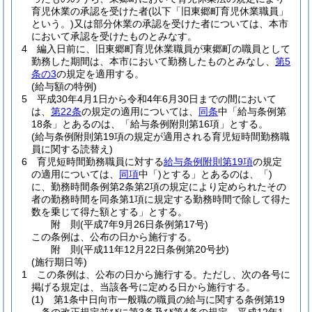
育児休業の承認を受けた者
(以下「旧東郷町育児休業職員」
という。)
又は部分休業の承認を受けた者については、本市
において承認を受けたものとみなす。
4
編入日前に、旧東郷町育児休業職員が東郷町の職員として
勤務した期間は、本市において勤務したものとみなし、
第5
条の3
の規定を適用する。
(給与額の特例)
5
平成30年4月1日から令和4年6月30日までの間において
は、
第22条
の規定の適用については、
同条
中「給与条例第
18条」とあるのは、「給与条例附則第16項」とする。
(給与条例附則第19項の規定が適用される育児短時間勤務職
員に関する読替え)
6
育児短時間勤務職員に対する
給与条例附則第19項
の規定
の適用については、
同項
中「)とする」とあるのは、「)
に、勤務時間条例第2条第2項の規定により定められたその
者の勤務時間を同条第1項に規定する勤務時間で除して得た
数を乗じて得た額とする」とする。
附
則
(平成7年9月26日
条例第17号)
この条例は、公布の日から施行する。
附
則
(平成11年12月22日
条例第20号抄)
(施行期日等)
1
この条例は、公布の日から施行する。
ただし、次の各号に
掲げる規定は、当該各号に定める日から施行する。
(1)
第1条中日向市一般職の職員の給与に関する条例第19