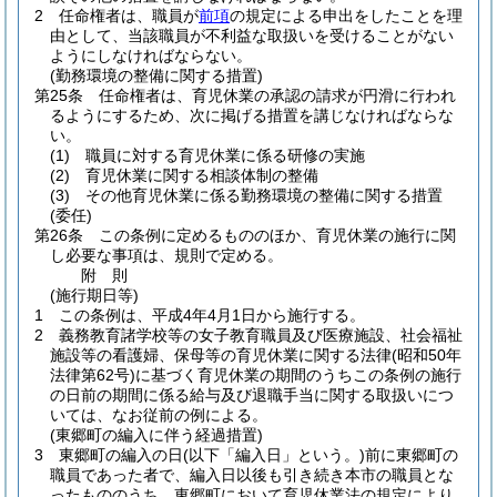
2
任命権者は、職員が
前項
の規定による申出をしたことを理
由として、当該職員が不利益な取扱いを受けることがない
ようにしなければならない。
(勤務環境の整備に関する措置)
第25条
任命権者は、育児休業の承認の請求が円滑に行われ
るようにするため、次に掲げる措置を講じなければならな
い。
(1)
職員に対する育児休業に係る研修の実施
(2)
育児休業に関する相談体制の整備
(3)
その他育児休業に係る勤務環境の整備に関する措置
(委任)
第26条
この条例に定めるもののほか、育児休業の施行に関
し必要な事項は、規則で定める。
附
則
(施行期日等)
1
この条例は、平成4年4月1日から施行する。
2
義務教育諸学校等の女子教育職員及び医療施設、社会福祉
施設等の看護婦、保母等の育児休業に関する法律
(昭和50年
法律第62号)
に基づく育児休業の期間のうちこの条例の施行
の日前の期間に係る給与及び退職手当に関する取扱いにつ
いては、なお従前の例による。
(東郷町の編入に伴う経過措置)
3
東郷町の編入の日
(以下「編入日」という。)
前に東郷町の
職員であった者で、編入日以後も引き続き本市の職員とな
ったもののうち、東郷町において育児休業法の規定により