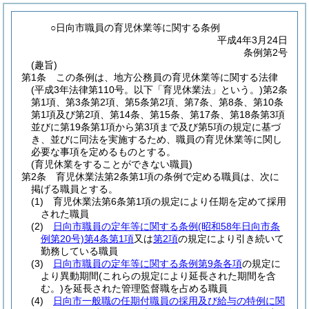
○日向市職員の育児休業等に関する条例
平成4年3月24日
条例第2号
(趣旨)
第1条
この条例は、地方公務員の育児休業等に関する法律
(平成3年法律第110号。以下「育児休業法」という。)
第2条
第1項、第3条第2項、第5条第2項、第7条、第8条、第10条
第1項及び第2項、第14条、第15条、第17条、第18条第3項
並びに第19条第1項から第3項まで及び第5項の規定に基づ
き、並びに同法を実施するため、職員の育児休業等に関し
必要な事項を定めるものとする。
(育児休業をすることができない職員)
第2条
育児休業法第2条第1項の条例で定める職員は、次に
掲げる職員とする。
(1)
育児休業法第6条第1項の規定により任期を定めて採用
された職員
(2)
日向市職員の定年等に関する条例
(昭和58年日向市条
例第20号)
第4条第1項
又は
第2項
の規定により引き続いて
勤務している職員
(3)
日向市職員の定年等に関する条例第9条各項
の規定に
より異動期間
(これらの規定により延長された期間を含
む。)
を延長された管理監督職を占める職員
(4)
日向市一般職の任期付職員の採用及び給与の特例に関