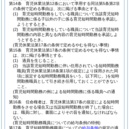
第14条
育児休業法第12条において準用する同法第5条第2項
の条例で定める事由は、次に掲げる事由とする。
(1)
育児短時間勤務をしている職員について当該育児短時
間勤務に係る子以外の子に係る育児短時間勤務を承認し
ようとするとき。
(2)
育児短時間勤務をしている職員について当該育児短時
間勤務の内容と異なる内容の育児短時間勤務を承認しよ
うとするとき。
(育児休業法第17条の条例で定めるやむを得ない事情)
第15条
育児休業法第17条の条例で定めるやむを得ない事情
は、次に掲げる事情とする。
(1)
過員を生じること。
(2)
当該育児短時間勤務に伴い任用されている短時間勤務
職員
(育児休業法第18条第1項の規定により採用された同
項に規定する短時間勤務職員をいう。以下同じ。)
を短時
間勤務職員として引き続き任用しておくことができない
こと。
(育児短時間勤務の例による短時間勤務に係る職員への通
知)
第16条
任命権者は、育児休業法第17条の規定による短時間
勤務をさせる場合又は当該短時間勤務が終了した場合に
は、職員に対し、書面によりその旨を通知しなければなら
ない。
(育児短時間勤務職員についての給与条例の特例)
第17条
育児短時間勤務職員についての
給与条例
の規定の適