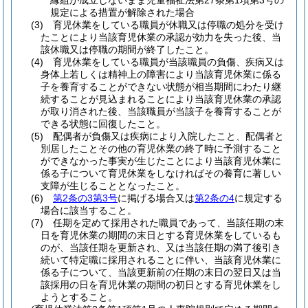
縁組が成立しないまま児童福祉法第27条第1項第3号の
規定による措置が解除された場合
(3)
育児休業をしている職員が休職又は停職の処分を受け
たことにより当該育児休業の承認が効力を失った後、当
該休職又は停職の期間が終了したこと。
(4)
育児休業をしている職員が当該職員の負傷、疾病又は
身体上若しくは精神上の障害により当該育児休業に係る
子を養育することができない状態が相当期間にわたり継
続することが見込まれることにより当該育児休業の承認
が取り消された後、当該職員が当該子を養育することが
できる状態に回復したこと。
(5)
配偶者が負傷又は疾病により入院したこと、配偶者と
別居したことその他の育児休業の終了時に予測すること
ができなかった事実が生じたことにより当該育児休業に
係る子について育児休業をしなければその養育に著しい
支障が生じることとなったこと。
(6)
第2条の3第3号
に掲げる場合又は
第2条の4
に規定する
場合に該当すること。
(7)
任期を定めて採用された職員であって、当該任期の末
日を育児休業の期間の末日とする育児休業をしているも
のが、当該任期を更新され、又は当該任期の満了後引き
続いて特定職に採用されることに伴い、当該育児休業に
係る子について、当該更新前の任期の末日の翌日又は当
該採用の日を育児休業の期間の初日とする育児休業をし
ようとすること。