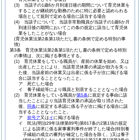
(3)
当該子の1歳6か月到達日後の期間について育児休業を
することが継続的な勤務のために特に必要と認められる
場合として規則で定める場合に該当する場合
(4)
当該子について、当該非常勤職員が当該子の1歳6か月
到達日後の期間においてこの条の規定に該当して育児休
業をしたことがない場合
(育児休業法第2条第1項ただし書の条例で定める特別の事
情)
第3条
育児休業法第2条第1項ただし書の条例で定める特別
の事情は、次に掲げる事情とする。
(1)
育児休業をしている職員が、産前の休業を始め、又は
出産したことにより、当該育児休業の承認が効力を失っ
た後、当該産前の休業又は出産に係る子が次に掲げる場
合に該当することとなったこと。
ア
死亡した場合
イ
養子縁組等により職員と別居することとなった場合
(2)
育児休業をしている職員が
第5条
に規定する事由に該
当したことにより当該育児休業の承認が取り消された
後、
同条
に規定する承認に係る子が次に掲げる場合に該
当することとなったこと。
ア
前号ア
又は
イ
に掲げる場合
イ
民法
(明治29年法律第89号)
第817条の2第1項の規定
による請求に係る家事審判事件が終了した場合
(特別養
子縁組の成立の審判が確定した場合を除く。)
又は養子