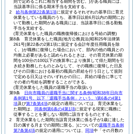
則で定めるこれに相当する期間を含む。)
がある職員には、
当該基準日に係る期末手当を支給する。
2
給与条例第22条第1項
に規定するそれぞれの基準日に育児
休業をしている職員のうち、基準日以前6月以内の期間にお
いて勤務した期間がある職員には、当該基準日に係る勤勉
手当を支給する。
(育児休業をした職員の職務復帰後における号給の調整)
第8条
育児休業をした職員
(地方公務員法
(昭和25年法律第
261号)
第22条の2第1項に規定する会計年度任用職員を除
く。)
が職務に復帰した場合において、部内の他の職員との
均衡上必要があると認められるときは、その育児休業の期
間を100分の100以下の換算率により換算して得た期間を引
き続き勤務したものとみなして、その職務に復帰した日及
びその日後における最初の職員の昇給を行う日として規則
で定める日又はそのいずれかの日に、昇給の場合に準じて
その者の号給を調整することができる。
(育児休業をした職員の退職手当の取扱い)
第9条
日向市職員の退職手当に関する条例
(昭和38年日向市
条例第1号。以下「退職手当条例」という。)
第6条の4第1
項
及び
第7条第4項
の規定の適用については、育児休業をし
た期間は、
同条例第6条の4第1項
に規定する現実に職務に
従事することを要しない期間に該当するものとする。
2
育児休業をした期間
(当該育児休業に係る子が1歳に達した
日の属する月までの期間に限る。)
についての
退職手当条例
第7条第4項
の規定の適用については、
同項
中「その月数の