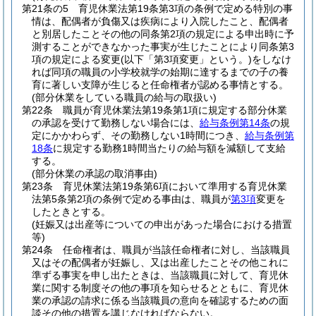
第21条の5
育児休業法第19条第3項の条例で定める特別の事
情は、配偶者が負傷又は疾病により入院したこと、配偶者
と別居したことその他の同条第2項の規定による申出時に予
測することができなかった事実が生じたことにより同条第3
項の規定による変更
(以下「第3項変更」という。)
をしなけ
れば同項の職員の小学校就学の始期に達するまでの子の養
育に著しい支障が生じると任命権者が認める事情とする。
(部分休業をしている職員の給与の取扱い)
第22条
職員が育児休業法第19条第1項に規定する部分休業
の承認を受けて勤務しない場合には、
給与条例第14条
の規
定にかかわらず、その勤務しない1時間につき、
給与条例第
18条
に規定する勤務1時間当たりの給与額を減額して支給
する。
(部分休業の承認の取消事由)
第23条
育児休業法第19条第6項において準用する育児休業
法第5条第2項の条例で定める事由は、職員が
第3項
変更を
したときとする。
(妊娠又は出産等についての申出があった場合における措置
等)
第24条
任命権者は、職員が当該任命権者に対し、当該職員
又はその配偶者が妊娠し、又は出産したことその他これに
準ずる事実を申し出たときは、当該職員に対して、育児休
業に関する制度その他の事項を知らせるとともに、育児休
業の承認の請求に係る当該職員の意向を確認するための面
談その他の措置を講じなければならない。