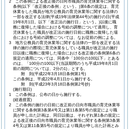
2
この条例による改正後の日向市職員の育児休業等に関する
条例
(以下「改正後の条例」という。)
第6条の規定は、育児
休業をした職員が地方公務員の育児休業等に関する法律の
一部を改正する法律
(平成19年法律第44号)
の施行の日
(平成
19年8月1日。以下「改正法の施行日」という。)
以後に職
務に復帰した場合における号給の調整について適用し、育
児休業をした職員が改正法の施行日前に職務に復帰した場
合における号給の調整については、なお従前の例による。
3
地方公務員の育児休業等に関する法律の一部を改正する法
律の施行の際現に育児休業をしている職員が改正法の施行
日以後に職務に復帰した場合における改正後の条例第6条の
規定の適用については、同条中「100分の100以下」とある
のは、「100分の100以下
(当該期間のうち平成19年8月1日
前の期間については、2分の1)
」とする。
附
則
(平成22年3月18日
条例第1号)
この条例は、平成22年4月1日から施行する。
附
則
(平成23年3月18日
条例第2号抄)
(施行期日)
1
この条例は、公布の日から施行する。
(経過措置)
2
この条例の施行の日前に改正前の日向市職員の育児休業等
に関する条例第3条第4号又は第11条第5号の規定により職
員が申し出た計画は、同日以後は、それぞれ第1条の規定に
よる改正後の日向市職員の育児休業等に関する条例第3条第
4号又は第11条第5号の規定により職員が申し出た計画とみ