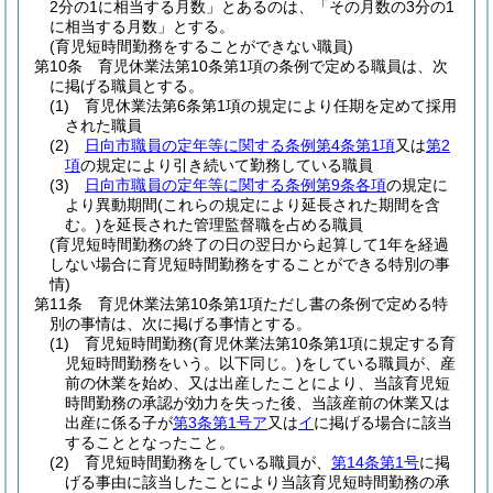
2分の1に相当する月数」とあるのは、「その月数の3分の1
に相当する月数」とする。
(育児短時間勤務をすることができない職員)
第10条
育児休業法第10条第1項の条例で定める職員は、次
に掲げる職員とする。
(1)
育児休業法第6条第1項の規定により任期を定めて採用
された職員
(2)
日向市職員の定年等に関する条例第4条第1項
又は
第2
項
の規定により引き続いて勤務している職員
(3)
日向市職員の定年等に関する条例第9条各項
の規定に
より異動期間
(これらの規定により延長された期間を含
む。)
を延長された管理監督職を占める職員
(育児短時間勤務の終了の日の翌日から起算して1年を経過
しない場合に育児短時間勤務をすることができる特別の事
情)
第11条
育児休業法第10条第1項ただし書の条例で定める特
別の事情は、次に掲げる事情とする。
(1)
育児短時間勤務
(育児休業法第10条第1項に規定する育
児短時間勤務をいう。以下同じ。)
をしている職員が、産
前の休業を始め、又は出産したことにより、当該育児短
時間勤務の承認が効力を失った後、当該産前の休業又は
出産に係る子が
第3条第1号ア
又は
イ
に掲げる場合に該当
することとなったこと。
(2)
育児短時間勤務をしている職員が、
第14条第1号
に掲
げる事由に該当したことにより当該育児短時間勤務の承