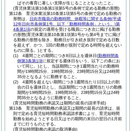
ばその養育に著しい支障が生じることとなったこと。
(育児休業法第10条第1項第5号の条例で定める勤務の形態)
第12条
育児休業法第10条第1項第5号の条例で定める勤務の
形態は、
日向市職員の勤務時間、休暇等に関する条例
(平成
12年日向市条例第1号。以下「勤務時間条例」という。)
第
4条第1項
の規定の適用を受ける職員につき次に掲げる勤務
の形態
(育児休業法第10条第1項第1号から第4号までに掲げ
る勤務の形態を除き、勤務日が引き続き規則で定める日数
を超えず、かつ、1回の勤務が規則で定める時間を超えない
ものに限る。)
とする。
(1)
4週間ごとの期間につき8日以上を週休日
(
勤務時間条
例第3条第1項
に規定する週休日をいう。以下この条にお
いて同じ。)
とし、当該期間につき1週間当たりの勤務時
間が19時間25分、19時間35分、23時間15分又は24時間
35分となるように勤務すること。
(2)
4週間を超えない期間につき1週間当たり1日以上の割
合の日を週休日とし、当該期間につき1週間当たりの勤務
期間が19時間25分、19時間35分、23時間15分又は24時
間35分となるように勤務すること。
(育児短時間勤務の承認又は期間の延長の請求手続)
第13条
育児短時間勤務の承認又は期間の延長の請求は、規
則で定める育児短時間勤務承認請求書により、育児短時間
勤務を始めようとする日又はその期間の末日の翌日の1月前
までに行うものとする。
(育児短時間勤務の承認の取消事由)