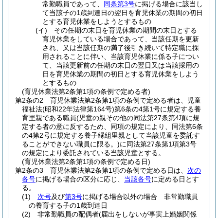
常勤職員であって、
同条第3号
に掲げる場合に該当し
て当該子の1歳到達日の翌日を育児休業の期間の初日
とする育児休業をしようとするもの
(イ)
その任期の末日を育児休業の期間の末日とする
育児休業をしている場合であって、当該任期を更新
され、又は当該任期の満了後引き続いて特定職に採
用されることに伴い、当該育児休業に係る子につい
て、当該更新前の任期の末日の翌日又は当該採用の
日を育児休業の期間の初日とする育児休業をしよう
とするもの
(育児休業法第2条第1項の条例で定める者)
第2条の2
育児休業法第2条第1項の条例で定める者は、児童
福祉法
(昭和22年法律第164号)
第6条の4第1号に規定する養
育里親である職員
(児童の親その他の同法第27条第4項に規
定する者の意に反するため、同項の規定により、同法第6条
の4第2号に規定する養子縁組里親として当該児童を委託す
ることができない職員に限る。)
に同法第27条第1項第3号
の規定により委託されている当該児童とする。
(育児休業法第2条第1項の条例で定める日)
第2条の3
育児休業法第2条第1項の条例で定める日は、
次の
各号
に掲げる場合の区分に応じ、
当該各号
に定める日とす
る。
(1)
次号
及び
第3号
に掲げる場合以外の場合 非常勤職員
の養育する子の1歳到達日
(2)
非常勤職員の配偶者
(届出をしないが事実上婚姻関係