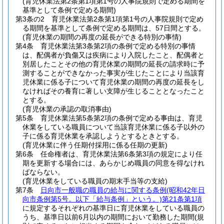
(育児休業法第2条第1項第1号の人事院規則で定める期間を
基準として条例で定める期間)
第3条の2
育児休業法第2条第1項第1号の人事院規則で定め
る期間を基準として条例で定める期間は、57日間とする。
(育児休業の期間の再度の延長ができる特別の事情)
第4条
育児休業法第3条第2項の条例で定める特別の事情
は、配偶者が負傷又は疾病により入院したこと、配偶者と
別居したことその他の育児休業の期間の延長の請求時に予
測することができなかった事実が生じたことにより当該育
児休業に係る子について育児休業の期間の再度の延長をし
なければその養育に著しい支障が生じることとなったこと
とする。
(育児休業の承認の取消事由)
第5条
育児休業法第5条第2項の条例で定める事由は、育児
休業をしている職員について当該育児休業に係る子以外の
子に係る育児休業を承認しようとするときとする。
(育児休業に伴う任期付採用に係る任期の更新)
第6条
任命権者は、育児休業法第6条第3項の規定により任
期を更新する場合には、あらかじめ職員の同意を得なけれ
ばならない。
(育児休業をしている職員の期末手当等の支給)
第7条
日向市一般職の職員の給与に関する条例
(昭和42年日
向市条例第5号。以下「給与条例」という。)
第21条第1項
に規定するそれぞれの基準日に育児休業をしている職員の
うち、基準日以前6月以内の期間において勤務した期間
(規