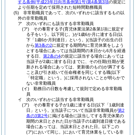
する条例
(平成23年日向市条例第1号)
第4条第3項
の規定に
より任期を定めて採用された短時間勤務職員
(5)
非常勤職員であって、次のいずれかに該当するもの以
外の非常勤職員
ア
次のいずれにも該当する非常勤職員
(ア)
その養育する子
(育児休業法第2条第1項に規定す
る子をいう。以下同じ。)
が1歳6か月に達する日
(以
下「1歳6か月到達日」という。)
(当該子の出生の日
から
第3条の2
に規定する期間内に育児休業をしよう
とする場合にあっては当該期間の末日から6月を経過
する日、
第2条の4
の規定に該当する場合にあっては
当該子が2歳に達する日)
までに、その任期
(任期が更
新される場合にあっては、更新後のもの)
が満了する
こと及び引き続いて任命権者を同じくする職
(以下
「特定職」という。)
に採用されないことが明らかで
ない非常勤職員
(イ)
勤務日の日数を考慮して規則で定める非常勤職
員
イ
次のいずれかに該当する非常勤職員
(ア)
その養育する子が1歳に達する日
(以下「1歳到達
日」という。)
(当該子について当該非常勤職員が
第2
条の3第2号
に掲げる場合に該当してする育児休業の
期間の末日とされた日が当該子の1歳到達日後である
場合にあっては、当該末日とされた日。以下この
(ア)
において同じ。)
において育児休業をしている非