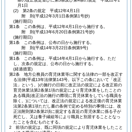
条の改正規定並びに第3条及び第4条の規定 平成12年1
月1日
(2)
第2条の規定 平成12年4月1日
附
則
(平成12年3月1日
条例第1号抄)
(施行期日)
第1条
この条例は、平成12年4月1日から施行する。
附
則
(平成13年6月20日
条例第21号抄)
(施行期日)
第1条
この条例は、公布の日から施行する。
附
則
(平成14年3月22日
条例第9号)
(施行期日)
第1条
この条例は、平成14年4月1日から施行する。
ただ
し、次条の規定は、公布の日から施行する。
(経過措置)
第2条
地方公務員の育児休業等に関する法律の一部を改正す
る法律
(平成13年法律第143号。以下この条において「改正
法」という。)
の施行の日前に改正法の規定による改正前の
育児休業法第2条第1項の規定により育児休業をしたことの
ある職員
(改正法の施行の際現に育児休業をしている職員を
除く。)
については、改正法の規定による改正後の育児休業
法第2条第1項ただし書の条例で定める特別の事情には、改
正法附則第2条第2項に規定する直近の育児休業に係る子が
死亡し、又は養子縁組等により職員と別居することとなっ
たことを含むものとする。
2
前項の規定は、既に同項の規定により育児休業をしたこと