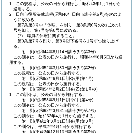
1
この規程は、公表の日から施行し、昭和43年1月1日から
適用する。
2
日向市役所決裁規程
(昭和40年日向市訓令第5号)
を次のよ
うに改める。
第7条第3号中「休暇」を削り、第8条第6号の次に次の1
号を加え、第7号を第8号に改める。
(7)
職員の休暇に関すること。
第9条第7号を削り、第8号以下各号を1号ずつ繰り上げ
る。
附
則
(昭和44年8月14日
訓令(甲)第3号)
この訓令は、公表の日から施行し、昭和44年8月5日から適
用する。
附
則
(昭和52年3月30日
訓令(甲)第2号)
この規程は、公布の日から施行する。
附
則
(昭和52年6月1日
訓令(甲)第4号)
この規程は、公表の日から施行する。
附
則
(昭和54年2月2日
訓令(乙)第1号抄)
1
この訓令は、公表の日から施行する。
附
則
(昭和58年9月1日
訓令(甲)第4号)
この訓令は、公布の日から施行する。
附
則
(昭和62年3月31日
訓令(甲)第7号)
この訓令は、昭和62年4月1日から施行する。
附
則
(平成2年3月31日
訓令(甲)第3号)
この訓令は、平成2年4月1日から施行する。
附
則
(平成3年12月16日
訓令(甲)第5号)