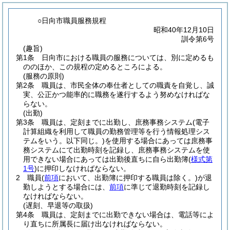
○日向市職員服務規程
昭和40年12月10日
訓令第6号
(趣旨)
第1条
日向市における職員の服務については、別に定めるも
ののほか、この規程の定めるところによる。
(服務の原則)
第2条
職員は、市民全体の奉仕者としての職責を自覚し、誠
実、公正かつ能率的に職務を遂行するよう努めなければな
らない。
(出勤)
第3条
職員は、定刻までに出勤し、庶務事務システム
(電子
計算組織を利用して職員の勤務管理等を行う情報処理シス
テムをいう。以下同じ。)
を使用する場合にあっては庶務事
務システムにて出勤時刻を記録し、庶務事務システムを使
用できない場合にあっては出勤後直ちに自ら出勤簿
(
様式第
1号
)
に押印しなければならない。
2
職員
(
前項
において、出勤簿に押印する職員は除く。)
が退
勤しようとする場合には、
前項
に準じて退勤時刻を記録し
なければならない。
(遅刻、早退等の取扱)
第4条
職員は、定刻までに出勤できない場合は、電話等によ
り直ちに所属長に届け出なければならない。