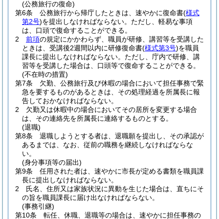
(公務旅行の復命)
第6条
公務旅行から帰庁したときは、速やかに復命書
(
様式
第2号
)
を提出しなければならない。
ただし、軽易な事項
は、口頭で復命することができる。
2
前項
の規定にかかわらず、職員が研修、講習等を受講した
ときは、受講後2週間以内に研修復命書
(
様式第3号
)
を職員
課長に提出しなければならない。
ただし、庁内で研修、講
習等を受講した場合は、口頭等で復命することができる。
(不在時の措置)
第7条
欠勤、公務旅行及び休暇の場合において担任事務で緊
急を要するものがあるときは、その処理経過を所属長に報
告しておかなければならない。
2
欠勤又は休暇中の場合においてその居所を変更する場合
は、その連絡先を所属長に連絡するものとする。
(退職)
第8条
退職しようとする者は、退職願を提出し、その承認が
あるまでは、なお、従前の職務を継続しなければならな
い。
(身分事項等の届出)
第9条
任用された者は、速やかに市長が定める書類を職員課
長に提出しなければならない。
2
氏名、住所又は家族状況に異動を生じた場合は、直ちにそ
の旨を職員課長に届け出なければならない。
(事務引継)
第10条
転任、休職、退職等の場合は、速やかに担任事務の