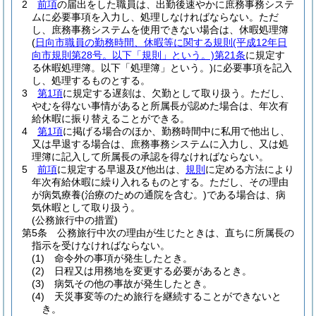
2
前項
の届出をした職員は、出勤後速やかに庶務事務システ
ムに必要事項を入力し、処理しなければならない。
ただ
し、庶務事務システムを使用できない場合は、休暇処理簿
(
日向市職員の勤務時間、休暇等に関する規則
(平成12年日
向市規則第28号。以下「規則」という。)
第21条
に規定す
る休暇処理簿。以下「処理簿」という。)
に必要事項を記入
し、処理するものとする。
3
第1項
に規定する遅刻は、欠勤として取り扱う。
ただし、
やむを得ない事情があると所属長が認めた場合は、年次有
給休暇に振り替えることができる。
4
第1項
に掲げる場合のほか、勤務時間中に私用で他出し、
又は早退する場合は、庶務事務システムに入力し、又は処
理簿に記入して所属長の承認を得なければならない。
5
前項
に規定する早退及び他出は、
規則
に定める方法により
年次有給休暇に繰り入れるものとする。
ただし、その理由
が病気療養
(治療のための通院を含む。)
である場合は、病
気休暇として取り扱う。
(公務旅行中の措置)
第5条
公務旅行中次の理由が生じたときは、直ちに所属長の
指示を受けなければならない。
(1)
命令外の事項が発生したとき。
(2)
日程又は用務地を変更する必要があるとき。
(3)
病気その他の事故が発生したとき。
(4)
天災事変等のため旅行を継続することができないと
き。