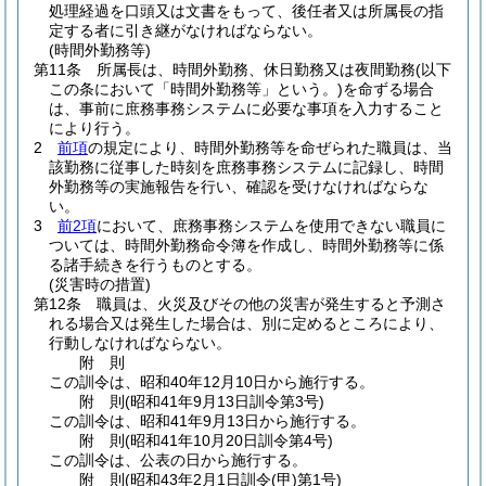
処理経過を口頭又は文書をもって、後任者又は所属長の指
定する者に引き継がなければならない。
(時間外勤務等)
第11条
所属長は、時間外勤務、休日勤務又は夜間勤務
(以下
この条において「時間外勤務等」という。)
を命ずる場合
は、事前に庶務事務システムに必要な事項を入力すること
により行う。
2
前項
の規定により、時間外勤務等を命ぜられた職員は、当
該勤務に従事した時刻を庶務事務システムに記録し、時間
外勤務等の実施報告を行い、確認を受けなければならな
い。
3
前2項
において、庶務事務システムを使用できない職員に
ついては、時間外勤務命令簿を作成し、時間外勤務等に係
る諸手続きを行うものとする。
(災害時の措置)
第12条
職員は、火災及びその他の災害が発生すると予測さ
れる場合又は発生した場合は、別に定めるところにより、
行動しなければならない。
附
則
この訓令は、昭和40年12月10日から施行する。
附
則
(昭和41年9月13日
訓令第3号)
この訓令は、昭和41年9月13日から施行する。
附
則
(昭和41年10月20日
訓令第4号)
この訓令は、公表の日から施行する。
附
則
(昭和43年2月1日
訓令(甲)第1号)