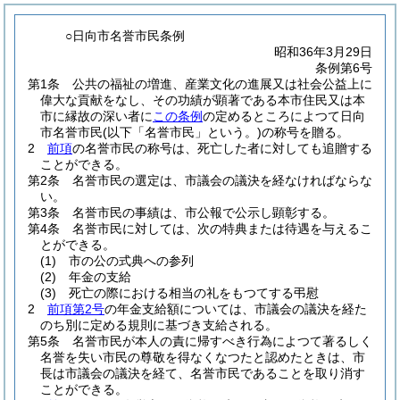
○日向市名誉市民条例
昭和36年3月29日
条例第6号
第1条
公共の福祉の増進、産業文化の進展又は社会公益上に
偉大な貢献をなし、その功績が顕著である本市住民又は本
市に縁故の深い者に
この条例
の定めるところによつて日向
市名誉市民
(以下「名誉市民」という。)
の称号を贈る。
2
前項
の名誉市民の称号は、死亡した者に対しても追贈する
ことができる。
第2条
名誉市民の選定は、市議会の議決を経なければならな
い。
第3条
名誉市民の事績は、市公報で公示し顕彰する。
第4条
名誉市民に対しては、次の特典または待遇を与えるこ
とができる。
(1)
市の公の式典への参列
(2)
年金の支給
(3)
死亡の際における相当の礼をもつてする弔慰
2
前項第2号
の年金支給額については、市議会の議決を経た
のち別に定める規則に基づき支給される。
第5条
名誉市民が本人の責に帰すべき行為によつて著るしく
名誉を失い市民の尊敬を得なくなつたと認めたときは、市
長は市議会の議決を経て、名誉市民であることを取り消す
ことができる。