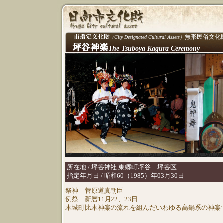
市指定文化財
無形民俗文化
（City Designated Cultural Assets）
坪谷神楽
The Tsuboya Kagura Ceremony
所在地 / 坪谷神社 東郷町坪谷 坪谷区
指定年月日 / 昭和60（1985）年03月30日
祭神 菅原道真朝臣
例祭 新暦11月22、23日
木城町比木神楽の流れを組んだいわゆる高鍋系の神楽